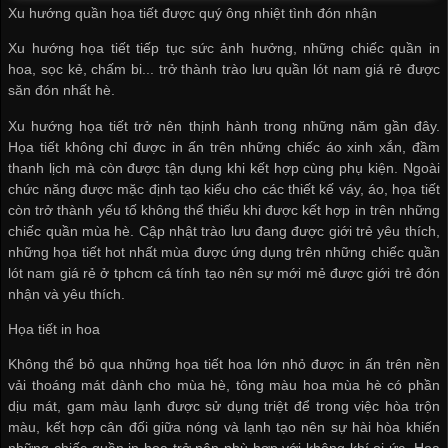
Xu hướng quần họa tiết được quý ông nhiệt tình đón nhận
Xu hướng họa tiết tiếp tục sức ảnh hưởng, những chiếc quần in
hoa, sọc kẻ, chấm bi... trở thành trào lưu
quần lót nam giá rẻ
được
săn đón nhất hè.
Xu hướng họa tiết trở nên thịnh hành trong những năm gần đây.
Họa tiết không chỉ được in ấn trên những chiếc áo xinh xắn, đầm
thanh lịch mà còn được tận dụng khi kết hợp cùng phụ kiện. Ngoài
chức năng được mặc định tạo kiểu cho các thiết kế váy, áo, họa tiết
còn trở thành yếu tố không thể thiếu khi được kết hợp in trên những
chiếc quần mùa hè. Cập nhật trào lưu đang được giới trẻ yêu thích,
những họa tiết hot nhất mùa được ứng dụng trên những chiếc
quần
lót nam giá rẻ ở tphcm
cá tính tạo nên sự mới mẻ được giới trẻ đón
nhận và yêu thích.
Họa tiết in hoa
Không thể bỏ qua những họa tiết hoa lớn nhỏ được in ấn trên nền
vải thoáng mát dành cho mùa hè, tông màu hoa mùa hè có phần
dịu mát, gam màu lạnh được sử dụng triệt để trong việc hòa trộn
màu, kết hợp cân đối giữa nóng và lạnh tạo nên sự hài hòa khiến