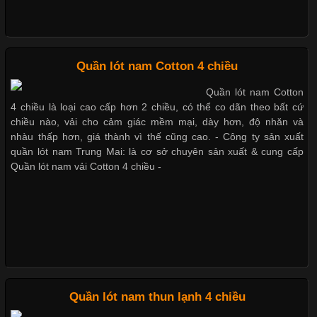
Những mẩu quần lót nam
thông dụng hiện nay
Chất Liệu Lycra Có Gì Đặc Biệt Trong Ngành Thời Trang?
Quần lót nam Cotton 4 chiều
Cập nhật 2026-05-27 17:03:46
Quần lót nam Cotton
Vải Lycra Là Gì? Chất Liệu Co Giãn Được Ưa Chuộng Trong
Bộ sưu tập quần lót nam Boxer
4 chiều là loại cao cấp hơn 2 chiều, có thể co dãn theo bất cứ
Ngành May Mặc Trong ngành thời trang hiện đại, các loại vải có
TpHCM
chiều nào, vải cho cảm giác mềm mại, dày hơn, độ nhăn và
khả năng co giãn tốt ngày càng được ưa chuộng nhằm mang lại
nhàu thấp hơn, giá thành vì thế cũng cao. - Công ty sản xuất
cảm giác thoải mái cho người mặc. Trong đó, vải Lycra là một
quần lót nam Trung Mai: là cơ sở chuyên sản xuất & cung cấp
trong những chất liệu nổi bật nhờ độ đàn hồi cao,
Quần lót nam vải Cotton 4 chiều -
Quần lót nam boxer thun lạnh
Chất Liệu Bamboo Xu Hướng Mới Trong Ngành Thời Trang
Nguyên bộ quần lót nam Boxer
thun lạnh giá rẻ
Cập nhật 2026-05-21 14:59:25
Quần lót nam thun lạnh 4 chiều
Trong những năm gần đây, vải Bamboo đang trở thành một
trong những chất liệu được yêu thích trong ngành thời trang