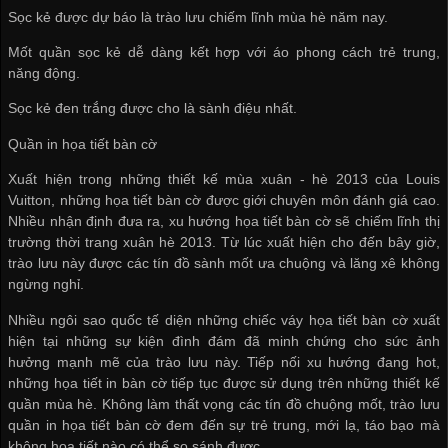
Sọc kẻ được dự báo là trào lưu chiếm lĩnh mùa hè năm nay.
Mốt quần sọc kẻ dễ dàng kết hợp với áo phong cách trẻ trung,
năng động.
Sọc kẻ đen trắng được cho là sành điệu nhất.
Quần in họa tiết bàn cờ
Xuất hiện trong những thiết kế mùa xuân - hè 2013 của Louis
Vuitton, những họa tiết bàn cờ được giới chuyên môn đánh giá cao.
Nhiều nhận định đưa ra, xu hướng họa tiết bàn cờ sẽ chiếm lĩnh thị
trường thời trang xuân hè 2013. Từ lúc xuất hiện cho đến bây giờ,
trào lưu này được các tín đồ sành mốt ưa chuộng và lăng xê không
ngừng nghỉ.
Nhiều ngôi sao quốc tế diện những chiếc váy họa tiết bàn cờ xuất
hiện tại những sự kiện đình đám đã minh chứng cho sức ảnh
hưởng mạnh mẽ của trào lưu này. Tiếp nối xu hướng đang hot,
những họa tiết in bàn cờ tiếp tục được sử dụng trên những thiết kế
quần mùa hè. Không làm thất vọng các tín đồ chuộng mốt, trào lưu
quần in họa tiết bàn cờ đem đến sự trẻ trung, mới lạ, táo bạo mà
không họa tiết nào có thể so sánh được.