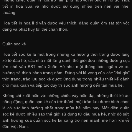
những chiếc quần in hoa trở nên phù hợp với không khí oi ức. Họa
tiết in hoa vừa và nhỏ được sử dụng nhiều trên nền vải nhẹ,
thoáng.
Họa tiết in hoa li ti vẫn được yêu thích, dáng quần ôm sát tôn vóc
dáng và phát huy lợi thế chân thon.
Quần sọc kẻ
Họa tiết sọc kẻ là một trong những xu hướng thời trang được lăng
xê từ đầu hè, các nhà mốt lừng danh thế giới đưa những đường sọc
lớn nhỏ vào BST mùa Xuân Hè như một thông báo ngầm vè xu
hướng sẽ thịnh hành trong năm. Đúng với kì vọng của các "đại gia"
thời trang, trào lưu sọc kẻ được ứng dụng trong nhiều thiết kế dành
cho mùa xuân và tiếp tục duy trì sức ảnh hưởng đến tận mùa hè.
Không chỉ xuất hiện với những chiếc váy hiện đại, những thiết kế áo
năng động, quần sọc kẻ còn trở thành một trào lưu được bình chọn
là có sức ảnh hưởng nhất trong mùa hè năm nay. Mốt diện quần
sọc kẻ được nhiều sao thế giới sử dụng từ đầu mùa hè, nhờ đó sức
ảnh hưởng của quần sọc kẻ lại càng trở nên mạnh mẽ hơn khi về
đến Việt Nam.