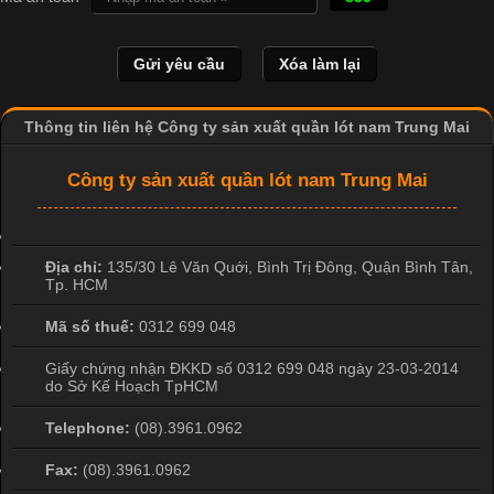
biệt là các sản phẩm từ vải thun. Hiện nay,
Thông tin liên hệ Công ty sản xuất quần lót nam Trung Mai
Công Nghệ In Chuyển Nhiệt Trong Ngành Thời Trang Hiện
Đại
Công ty sản xuất quần lót nam Trung Mai
Cập nhật 2026-04-21 15:41:03
In Chuyển Nhiệt Là Gì? Công Nghệ In Hiện Đại Trong Ngành
Địa chỉ:
135/30 Lê Văn Quới, Bình Trị Đông
,
Quận Bình Tân
,
Tp. HCM
May Mặc Trong ngành in ấn và thời trang, in chuyển nhiệt đang
là một trong những công nghệ phổ biến nhờ khả năng tạo ra
Mã số thuế:
0312 699 048
hình ảnh sắc nét và bền màu. Đặc biệt, kỹ thuật này được ứng
dụng rộng rãi trong sản xuất áo thun, đồ thể thao
Giấy chứng nhận ĐKKD số 0312 699 048 ngày 23-03-2014
do Sở Kế Hoạch TpHCM
Telephone:
(08).3961.0962
Fax:
(08).3961.0962