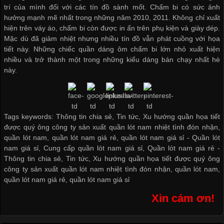
trí của mình đối với các tín đồ sành mốt. Chấm bi có sức ảnh
hưởng mạnh mẽ nhất trong những năm 2010, 2011. Không chỉ xuất
hiện trên váy áo, chấm bi còn được in ấn trên phụ kiện và giày dép.
Mặc dù đã giảm nhiệt nhưng nhiều tín đồ vẫn phát cuồng với họa
tiết này. Những chiếc quần dáng ôm chấm bi lớn nhỏ xuất hiện
nhiều và trở thành một trong những kiểu dáng bán chạy nhất hè
này.
Tags keywords: Thông tin chia sẻ, Tin tức, Xu hướng quần họa tiết
được quý ông công ty sản xuất quần lót nam nhiệt tình đón nhận,
quần lót nam, quần lót nam giá rẻ, quần lót nam giá sỉ -
Quần lót
nam giá sỉ
,
Cung cấp quần lót nam giá sỉ
,
Quần lót nam giá rẻ
-
Thông tin chia sẻ
,
Tin tức
,
Xu hướng quần họa tiết được quý ông
công ty sản xuất quần lót nam nhiệt tình đón nhận
,
quần lót nam
,
quần lót nam giá rẻ
,
quần lót nam giá sỉ
Xin cám ơn!