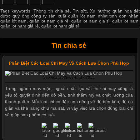
Tags keywords:
Thông tin chia sẻ
,
Tin tức
,
Xu hướng quần họa tiết
được quý ông công ty sản xuất quần lót nam nhiệt tình đón nhận
,
quần lót nam
,
quần lót nam giá rẻ
,
quần lót nam giá sỉ
,
quần lót nam
,
quần lót nam giá rẻ
,
quần lót nam giá sỉ
Tin chia sẻ
Phân Biệt Các Loại Chỉ May Và Cách Lựa Chọn Phù Hợp
Cập nhật 2026-08-07 17:28:11
Trong ngành may mặc, ngoài chất liệu vải thì chỉ may cũng là
yếu tố quyết định đến độ bền, tính thẩm mỹ và chất lượng của
thành phẩm. Mỗi loại chỉ có đặc tính riêng về độ bền kéo, độ co
giãn và khả năng chịu ma sát, vì vậy việc lựa chọn đúng loại chỉ
sẽ giúp sản phẩm có tuổi