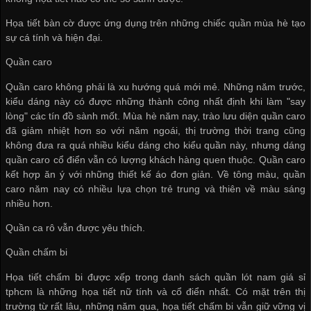
Họa tiết bàn cờ được ứng dụng trên những chiếc quần mùa hè tạo
sự cá tính và hiện đại.
Quần caro
Quần caro không phải là xu hướng quá mới mẻ. Những năm trước,
kiểu dáng này có được những thành công nhất định khi làm "say
lòng" các tín đồ sành mốt. Mùa hè năm nay, trào lưu diện quần caro
đã giảm nhiệt hơn so với năm ngoái, thị trường thời trang cũng
không đưa ra quá nhiều kiểu dáng cho kiểu quần này, nhưng dáng
quần caro cổ điển vẫn có lượng khách hàng quen thuộc. Quần caro
kết hợp ăn ý với những thiết kế áo đơn giản. Về tông màu, quần
caro năm nay có nhiều lựa chọn trẻ trung và thiên về màu sáng
nhiều hơn.
Quần ca rô vẫn được yêu thích.
Quần chấm bi
Họa tiết chấm bi được xếp trong danh sách
quần lót nam giá sỉ
tphcm
là những họa tiết nữ tính và cổ điển nhất. Có mặt trên thị
trường từ rất lâu, những năm qua, họa tiết chấm bi vẫn giữ vững vị