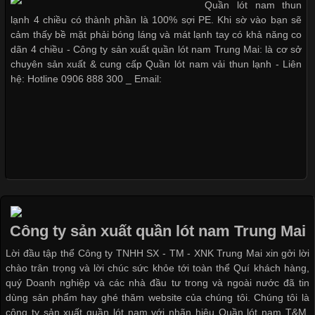
Quần lót nam thun
nhờ đặc tính mềm mại, thoáng khí và thân thiện với môi trường.
Dễ chịu hơn với quần lót nam
lạnh 4 chiều có thành phần là 100% sợi PE. Khi sờ vào bạn sẽ
Không chỉ được ứng dụng trong quần áo thường ngày, loại vải
giá rẻ vải Cotton 4 chiều
cảm thấy bề mặt phải bóng láng và mát lạnh tay có khả năng co
này còn xuất hiện nhiều trong các sản phẩm đồ lót
dãn 4 chiều - Công ty sản xuất quần lót nam Trung Mai: là cơ sở
chuyên sản xuất & cung cấp Quần lót nam vải thun lạnh - Liên
hệ: Hotline 0906 888 300 _ Email:
Những Loại Vải Thun Thông Dụng Và Đặc Điểm Nổi Bật
Cập nhật 2026-05-20 14:58:56
Vải thun là một trong những chất liệu được sử dụng rộng rãi
nhất trong ngành thời trang nhờ đặc tính co giãn, mềm mại và
thoải mái khi mặc. Từ áo thun, đồ thể thao cho đến đồ lót nam,
vải thun luôn đóng vai trò quan trọng trong quá trình sản xuất.
Công ty sản xuất quần lót nam Trung Mai
Hiện nay, nhu cầu tìm kiếm quần lót nam giá
Lời đầu tập thể Công ty TNHH SX - TM - XNK Trung Mai xin gởi lời
chào trân trọng và lời chúc sức khỏe tới toàn thể Quí khách hàng,
quý Doanh nghiệp và các nhà đầu tư trong và ngoài nước đã tin
dùng sản phẩm hay ghé thăm website của chúng tôi. Chúng tôi là
công ty sản xuất quần lót nam với nhãn hiệu Quần lót nam T&M.
Xu Hướng Form Áo Thun Phổ Biến Trong Ngành May Mặc