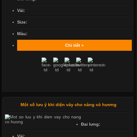
Vải:
Size:
Màu:
Chi tiết »
Một số lưu ý khi diện váy cho nàng cò hương
Đai lưng:
Vải: