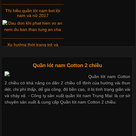
Áo thun là một trong những trang phục phổ biến nhất hiện nay
nhờ tính tiện dụng, dễ phối đồ và phù hợp với nhiều đối tượng.
Thị hiều quần lót nam bơi lội
Bên cạnh chất liệu và kiểu dáng, phần cổ áo cũng là yếu tố
nam và nữ 2017
quan trọng tạo nên phong cách riêng cho từng sản phẩm. Mỗi
loại cổ áo sẽ mang đến một vẻ đẹp khác
Xu hướng thời trang trẻ và
quần lót nam giá sỉ
Những Mẫu Áo Thun Đồng Phục Công Ty Được Ưa
Quần lót nam Cotton 2 chiều
Chuộng Hiện Nay
Quần lót nam Cotton
Giặt và bảo quản quần lót nam
2 chiều có khả năng co dãn 2 chiều cố định của hướng vải thun
đúng cách
Cập nhật 2026-06-01 14:23:34
dệt, chi phí thấp, dể gia công, độ bền cao, ít bị tình trạng giãn vải
Trong môi trường kinh doanh hiện đại, việc xây dựng hình ảnh
và chảy xệ. - Công ty sản xuất quần lót nam Trung Mai: là cơ sở
chuyên nghiệp đóng vai trò quan trọng đối với sự phát triển của
chuyên sản xuất & cung cấp Quần lót nam Cotton 2 chiều.
doanh nghiệp. Một trong những giải pháp hiệu quả được nhiều
Mẫu quần lót nam giá rẻ sốt hè
đơn vị lựa chọn hiện nay là sử dụng áo thun đồng phục công ty.
2017
Không chỉ giúp tạo sự đồng bộ, áo thun