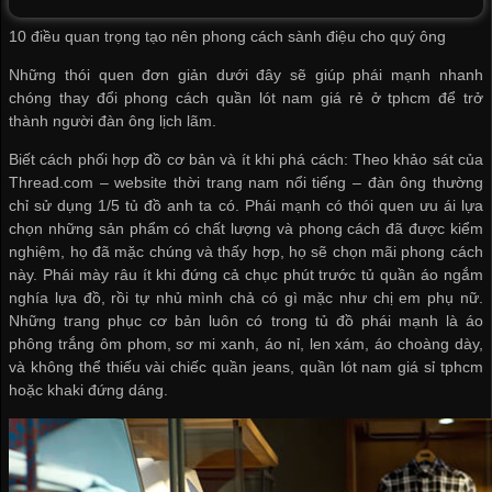
10 điều quan trọng tạo nên phong cách sành điệu cho quý ông
Những thói quen đơn giản dưới đây sẽ giúp phái mạnh nhanh
chóng thay đổi phong cách
quần lót nam giá rẻ ở tphcm
để trở
thành người đàn ông lịch lãm.
Biết cách phối hợp đồ cơ bản và ít khi phá cách: Theo khảo sát của
Thread.com – website thời trang nam nổi tiếng – đàn ông thường
chỉ sử dụng 1/5 tủ đồ anh ta có. Phái mạnh có thói quen ưu ái lựa
chọn những sản phẩm có chất lượng và phong cách đã được kiểm
nghiệm, họ đã mặc chúng và thấy hợp, họ sẽ chọn mãi phong cách
này. Phái mày râu ít khi đứng cả chục phút trước tủ quần áo ngắm
nghía lựa đồ, rồi tự nhủ mình chả có gì mặc như chị em phụ nữ.
Những trang phục cơ bản luôn có trong tủ đồ phái mạnh là áo
phông trắng ôm phom, sơ mi xanh, áo nỉ, len xám, áo choàng dày,
và không thể thiếu vài chiếc quần jeans,
quần lót nam giá sỉ tphcm
hoặc khaki đứng dáng.