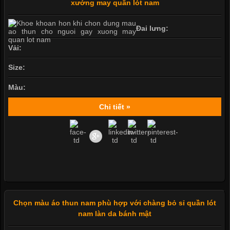
xưởng may quần lót nam
Đai lưng:
Vải:
Size:
Màu:
Chi tiết »
Chọn màu áo thun nam phù hợp với chàng bỏ sỉ quần lót
nam làn da bánh mật