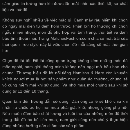
cảm giác tin tưởng hơn khi được tận mắt nhìn các thiết kế, sờ chất
liệu và thử đồ.
Không suy nghĩ nhiều về việc mặc gì: Cánh mày râu hiếm khi chọn
đồ ngày mai diện từ đêm hôm trước. Phần lớn họ thường chỉ chọn
ngẫu nhiên những món đồ phù hợp với tâm trạng, thời tiết và đảm
bảo tính thoải mái. Trang MatchesFashion.com chia sẻ mặt trái của
thói quen free-style này là việc chọn đồ mỗi sáng sẽ mất thời gian
hơn.
Chọn đồ lót tốt: Đồ lót cũng quan trọng không kém những món đồ
mặc ngoài, nam giới thông minh không nên ngại mở hầu bao cho
chúng. Thương hiệu đồ lót nổi tiếng Hamilton & Hare còn khuyến
khích người mua là hơi sản phẩm như quần áo thường, chúng sẽ
vô cùng mềm mại khi sử dụng. Và nhớ mua mới chúng sau khi sử
dụng từ 12 đến 18 tháng.
Quan tâm đến hướng dẫn sử dụng: Đàn ông có lẽ sẽ khó chịu khi
nhận ra chiếc áo họ mới mua phải giặt khô, nhưng giống phụ nữ.
Nếu muốn đảm bảo chất lượng và tuổi thọ của những món đồ thời
trang đắt đỏ họ bỏ tiền mua, nam giới cũng nên chú ý thực hiện
đúng những hưỡng dẫn chăm sóc sản phẩm.