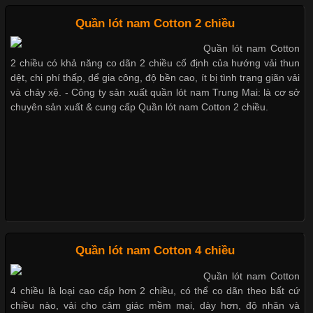
Mẫu quần short quần lót nam nữ hè thu 2017
Quần lót nam Cotton 2 chiều
Quần lót nam Cotton
Chất Liệu Lycra Có Gì Đặc Biệt Trong Ngành Thời Trang?
2 chiều có khả năng co dãn 2 chiều cố định của hướng vải thun
Thị hiều quần lót nam bơi lội nam và nữ 2017
dệt, chi phí thấp, dể gia công, độ bền cao, ít bị tình trạng giãn vải
Cập nhật 2026-05-27 17:03:46
và chảy xệ. - Công ty sản xuất quần lót nam Trung Mai: là cơ sở
chuyên sản xuất & cung cấp Quần lót nam Cotton 2 chiều.
Vải Lycra Là Gì? Chất Liệu Co Giãn Được Ưa Chuộng Trong
Xu hướng thời trang trẻ và quần lót nam giá sỉ
Ngành May Mặc Trong ngành thời trang hiện đại, các loại vải có
khả năng co giãn tốt ngày càng được ưa chuộng nhằm mang lại
cảm giác thoải mái cho người mặc. Trong đó, vải Lycra là một
trong những chất liệu nổi bật nhờ độ đàn hồi cao,
Giặt và bảo quản quần lót nam đúng cách
Mẫu quần lót nam giá rẻ sốt hè 2017
Chất Liệu Bamboo Xu Hướng Mới Trong Ngành Thời Trang
Quần lót nam Cotton 4 chiều
Những mẩu quần lót nam thông dụng hiện nay
Quần lót nam Cotton
Cập nhật 2026-05-21 14:59:25
4 chiều là loại cao cấp hơn 2 chiều, có thể co dãn theo bất cứ
Trong những năm gần đây, vải Bamboo đang trở thành một
chiều nào, vải cho cảm giác mềm mại, dày hơn, độ nhăn và