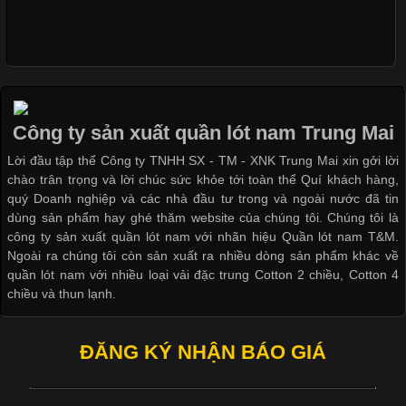
Xu Hướng Form Áo Thun Phổ Biến Trong Ngành May Mặc
Cập nhật 2026-05-09 15:58:23
Các Form Áo Thun Phổ Biến Hiện Nay Và Xu Hướng Trong
Ngành May Mặc Áo thun là một trong những trang phục quen
thuộc và được sử dụng phổ biến nhất hiện nay. Không chỉ đa
Công ty sản xuất quần lót nam Trung Mai
dạng về màu sắc hay chất liệu, áo thun còn có nhiều form dáng
Lời đầu tập thể Công ty TNHH SX - TM - XNK Trung Mai xin gởi lời
khác nhau để phù hợp với từng phong cách thời trang và nhu
chào trân trọng và lời chúc sức khỏe tới toàn thể Quí khách hàng,
cầu
quý Doanh nghiệp và các nhà đầu tư trong và ngoài nước đã tin
dùng sản phẩm hay ghé thăm website của chúng tôi. Chúng tôi là
công ty sản xuất quần lót nam với nhãn hiệu Quần lót nam T&M.
Ngoài ra chúng tôi còn sản xuất ra nhiều dòng sản phẩm khác về
quần lót nam với nhiều loại vải đặc trung Cotton 2 chiều, Cotton 4
Khám Phá Áo Phông Trang Phục Phổ Biến Nhất Hiện Nay
chiều và thun lạnh.
Cập nhật 2026-04-24 17:24:50
ĐĂNG KÝ NHẬN BÁO GIÁ
Áo phông là một trong những trang phục phổ biến nhất trong
đời sống hiện đại nhờ sự tiện lợi, thoải mái và dễ phối đồ.
Không chỉ xuất hiện trong thời trang thường ngày, áo phông còn