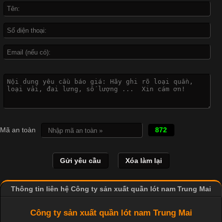
được ứng dụng rộng rãi trong ngành sản xuất may mặc, đặc
biệt là các sản phẩm từ vải thun. Hiện nay,
Công Nghệ In Chuyển Nhiệt Trong Ngành Thời Trang Hiện
Đại
Cập nhật 2026-04-21 15:41:03
In Chuyển Nhiệt Là Gì? Công Nghệ In Hiện Đại Trong Ngành
Mã an toàn
872
May Mặc Trong ngành in ấn và thời trang, in chuyển nhiệt đang
là một trong những công nghệ phổ biến nhờ khả năng tạo ra
hình ảnh sắc nét và bền màu. Đặc biệt, kỹ thuật này được ứng
dụng rộng rãi trong sản xuất áo thun, đồ thể thao
Thông tin liên hệ Công ty sản xuất quần lót nam Trung Mai
Công ty sản xuất quần lót nam Trung Mai