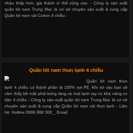
trong những chất liệu được yêu thích trong ngành thời trang
nhàu thấp hơn, giá thành vì thế cũng cao. - Công ty sản xuất
Bộ sưu tập quần lót nam Boxer TpHCM
nhờ đặc tính mềm mại, thoáng khí và thân thiện với môi trường.
quần lót nam Trung Mai: là cơ sở chuyên sản xuất & cung cấp
Không chỉ được ứng dụng trong quần áo thường ngày, loại vải
Quần lót nam vải Cotton 4 chiều -
này còn xuất hiện nhiều trong các sản phẩm đồ lót
Quần lót nam boxer thun lạnh
Nguyên bộ quần lót nam Boxer thun lạnh giá rẻ
Những Loại Vải Thun Thông Dụng Và Đặc Điểm Nổi Bật
Cập nhật 2026-05-20 14:58:56
Quần lót nam thun lạnh 4 chiều
Dễ chịu hơn với quần lót nam giá rẻ vải Cotton 4 chiều
Vải thun là một trong những chất liệu được sử dụng rộng rãi
Quần lót nam thun
nhất trong ngành thời trang nhờ đặc tính co giãn, mềm mại và
lạnh 4 chiều có thành phần là 100% sợi PE. Khi sờ vào bạn sẽ
thoải mái khi mặc. Từ áo thun, đồ thể thao cho đến đồ lót nam,
cảm thấy bề mặt phải bóng láng và mát lạnh tay có khả năng co
vải thun luôn đóng vai trò quan trọng trong quá trình sản xuất.
dãn 4 chiều - Công ty sản xuất quần lót nam Trung Mai: là cơ sở
Hiện nay, nhu cầu tìm kiếm quần lót nam giá
chuyên sản xuất & cung cấp Quần lót nam vải thun lạnh - Liên
hệ: Hotline 0906 888 300 _ Email: