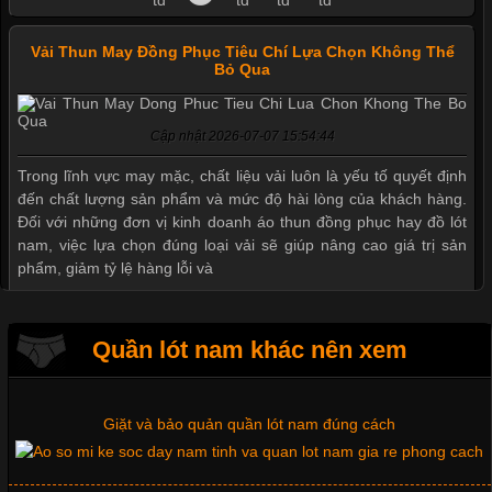
Vải Thun May Đồng Phục Tiêu Chí Lựa Chọn Không Thể
Bỏ Qua
Cập nhật 2026-07-07 15:54:44
Mẫu quần short quần lót nam nữ hè thu 2017
Trong lĩnh vực may mặc, chất liệu vải luôn là yếu tố quyết định
đến chất lượng sản phẩm và mức độ hài lòng của khách hàng.
Đối với những đơn vị kinh doanh áo thun đồng phục hay đồ lót
nam, việc lựa chọn đúng loại vải sẽ giúp nâng cao giá trị sản
Thị hiều quần lót nam bơi lội nam và nữ 2017
phẩm, giảm tỷ lệ hàng lỗi và
Xu hướng thời trang trẻ và quần lót nam giá sỉ
Quần lót nam khác nên xem
Tìm Hiểu Các Kiểu Cổ Áo Thun Được Ưa Chuộng Trong
Ngành Thời Trang
Giặt và bảo quản quần lót nam đúng cách
Cập nhật 2026-06-01 16:20:50