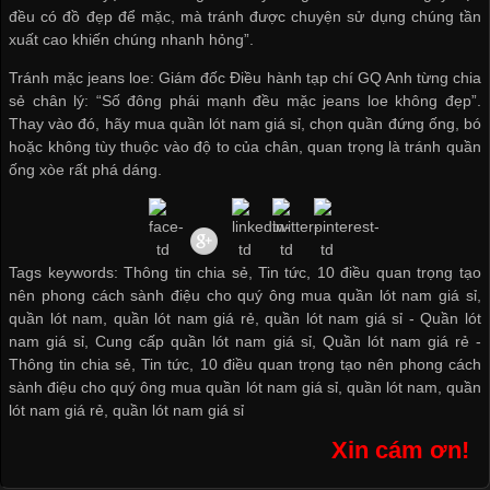
đều có đồ đẹp để mặc, mà tránh được chuyện sử dụng chúng tần
xuất cao khiến chúng nhanh hỏng”.
Tránh mặc jeans loe: Giám đốc Điều hành tạp chí GQ Anh từng chia
sẻ chân lý: “Số đông phái mạnh đều mặc jeans loe không đẹp”.
Thay vào đó, hãy
mua quần lót nam giá sỉ
, chọn quần đứng ống, bó
hoặc không tùy thuộc vào độ to của chân, quan trọng là tránh quần
ống xòe rất phá dáng.
Tags keywords: Thông tin chia sẻ, Tin tức, 10 điều quan trọng tạo
nên phong cách sành điệu cho quý ông mua quần lót nam giá sỉ,
quần lót nam, quần lót nam giá rẻ, quần lót nam giá sỉ -
Quần lót
nam giá sỉ
,
Cung cấp quần lót nam giá sỉ
,
Quần lót nam giá rẻ
-
Thông tin chia sẻ
,
Tin tức
,
10 điều quan trọng tạo nên phong cách
sành điệu cho quý ông mua quần lót nam giá sỉ
,
quần lót nam
,
quần
lót nam giá rẻ
,
quần lót nam giá sỉ
Xin cám ơn!