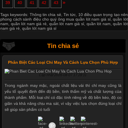
»
39
40
41
42
43
Tags keywords:
Thông tin chia sẻ
,
Tin tức
,
10 điều quan trọng tạo nên
phong cách sành điệu cho quý ông mua quần lót nam giá sỉ
,
quần lót
nam
,
quần lót nam giá rẻ
,
quần lót nam giá sỉ
,
quần lót nam
,
quần lót
nam giá rẻ
,
quần lót nam giá sỉ
Tin chia sẻ
Phân Biệt Các Loại Chỉ May Và Cách Lựa Chọn Phù Hợp
Cập nhật 2026-08-07 17:28:11
Trong ngành may mặc, ngoài chất liệu vải thì chỉ may cũng là
yếu tố quyết định đến độ bền, tính thẩm mỹ và chất lượng của
thành phẩm. Mỗi loại chỉ có đặc tính riêng về độ bền kéo, độ co
giãn và khả năng chịu ma sát, vì vậy việc lựa chọn đúng loại chỉ
sẽ giúp sản phẩm có tuổi