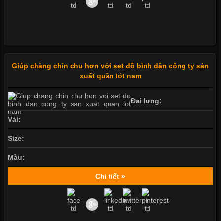
Giúp chàng chỉn chu hơn với set đồ bình dân công ty sản
xuất quần lót nam
Đai lưng:
Vải:
Size:
Màu:
Chi tiết »