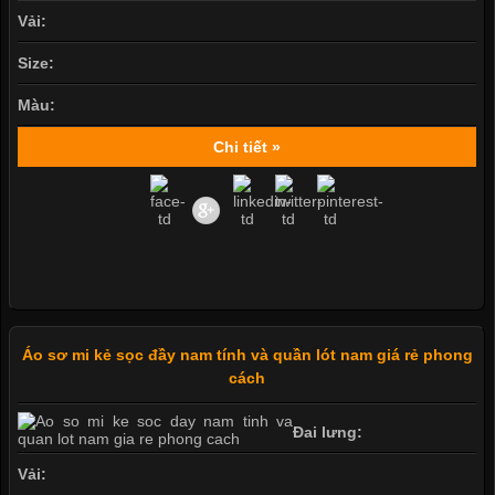
Vải:
Size:
Màu:
Chi tiết »
Áo sơ mi kẻ sọc đầy nam tính và quần lót nam giá rẻ phong
cách
Đai lưng:
Vải: