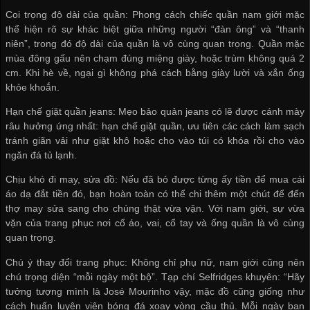
Coi trọng độ dài của quần: Phong cách chiếc quần nam giới mặc
thể hiện rõ sự khác biệt giữa những người “đàn ông” và “thanh
niên”, trong đó độ dài của quần là vô cùng quan trọng. Quần mặc
mùa đông gấu nên chạm đúng miệng giày, hoặc trùm không quá 2
cm. Khi hè về, ngại gì không phá cách bằng giày lười và xắn ống
khỏe khoắn.
Hạn chế giặt quần jeans: Mẹo bảo quản jeans có lẽ được cánh mày
râu hưởng ứng nhất: hạn chế giặt quần, ưu tiên các cách làm sạch
tránh giãn vải như giặt khô hoặc cho vào túi có khóa rồi cho vào
ngăn đá tủ lạnh.
Chịu khó đi may, sửa đồ: Nếu đã bỏ được từng ấy tiền để mua cái
áo dạ đắt tiền đó, bạn hoàn toàn có thể chi thêm một chút để đến
thợ may sửa sang cho chúng thật vừa vặn. Với nam giới, sự vừa
vặn của trang phục nơi cổ áo, vai, cổ tay và ống quần là vô cùng
quan trọng.
Chú ý thay đổi trang phục: Không chỉ phụ nữ, nam giới cũng nên
chú trọng diện “mỗi ngày một bộ”. Tạp chí Selfridges khuyên: “Hãy
tưởng tượng mình là José Mourinho vậy, mặc đồ cũng giống như
cách huấn luyện viên bóng đá xoay vòng cầu thủ. Mỗi ngày bạn