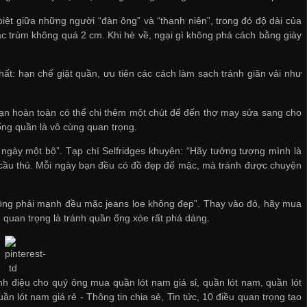
iệt giữa những người “đàn ông” và “thanh niên”, trong đó độ dài của
 trùm không quá 2 cm. Khi hè về, ngại gì không phá cách bằng giày
t: hạn chế giặt quần, ưu tiên các cách làm sạch tránh giãn vải như
 bạn hoàn toàn có thể chi thêm một chút để đến thợ may sửa sang cho
 ống quần là vô cùng quan trọng.
 ngày một bộ”. Tạp chí Selfridges khuyên: “Hãy tưởng tượng mình là
cầu thủ. Mỗi ngày bạn đều có đồ đẹp để mặc, mà tránh được chuyện
đông phái mạnh đều mặc jeans loe không đẹp”. Thay vào đó, hãy
mua
 quan trọng là tránh quần ống xòe rất phá dáng.
nh điệu cho quý ông mua quần lót nam giá sỉ, quần lót nam, quần lót
ần lót nam giá rẻ
-
Thông tin chia sẻ
,
Tin tức
,
10 điều quan trọng tạo