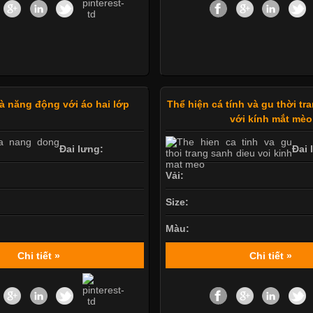
và năng động với áo hai lớp
Thể hiện cá tính và gu thời tr
với kính mắt mèo
Đai lưng:
Đai 
Vải:
Size:
Màu:
Chi tiết »
Chi tiết »