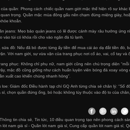
i của quần: Phong cách chiếc quần nam giới mặc thể hiện rõ sự khác b
 quan trọng. Quần mặc mùa đông gấu nên chạm đúng miệng giày, hoặc
 khỏe khoắn.
ần jeans: Mẹo bảo quản jeans có lẽ được cánh mày râu hưởng ứng nhấ
o vào túi có khóa rồi cho vào ngăn đá tủ lạnh.
, sửa đồ: Nếu đã bỏ được từng ấy tiền để mua cái áo dạ đắt tiền đó,
ặn. Với nam giới, sự vừa vặn của trang phục nơi cổ áo, vai, cổ tay và
trang phục: Không chỉ phụ nữ, nam giới cũng nên chú trọng diện “mỗi
ậy, mặc đồ cũng giống như cách huấn luyện viên bóng đá xoay vòng 
ần xuất cao khiến chúng nhanh hỏng”.
 loe: Giám đốc Điều hành tạp chí GQ Anh từng chia sẻ chân lý: “Số 
 sỉ
, chọn quần đứng ống, bó hoặc không tùy thuộc vào độ to của chân,
Thông tin chia sẻ, Tin tức, 10 điều quan trọng tạo nên phong cách sà
 lót nam giá sỉ -
Quần lót nam giá sỉ
,
Cung cấp quần lót nam giá sỉ
,
Qu