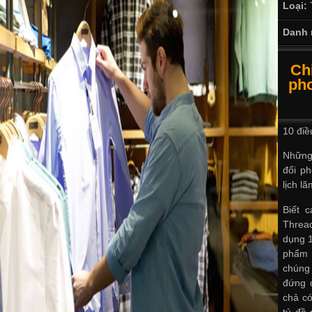
Loại:
Danh 
Ch
pho
10 điề
Những
đổi p
lịch lã
Biết 
Threa
dụng 1
phẩm 
chúng
đứng 
chả có
tủ đồ 