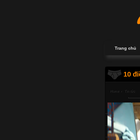
Trang chủ
10 đ
Home
›
Tin tức