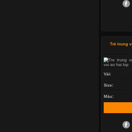
Trẻ trung 
Vải:
Size:
Màu: