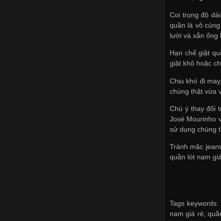
Coi trọng độ dà
quần là vô cùng
lười và xắn ống
Hạn chế giặt qu
giặt khô hoặc ch
Chịu khó đi may
chúng thật vừa v
Chú ý thay đổi 
José Mourinho v
sử dụng chúng t
Tránh mặc jeans
quần lót nam giá
Tags keywords: 
nam giá rẻ, quần