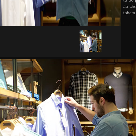
áo cho
tphcm