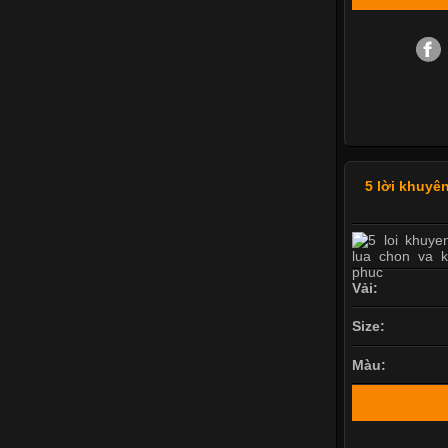
5 lời khuyên
Vải:
Size:
Màu: