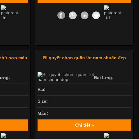
 phù hợp màu
Bí quyết chọn quần lót nam chuẩn đẹp
lưng:
Đai lưng:
Vải:
Size:
Màu:
Chi tiết »