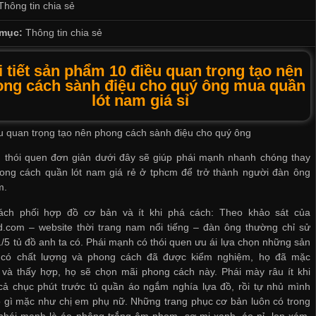
Thông tin chia sẻ
mục:
Thông tin chia sẻ
i tiết sản phẩm 10 điều quan trọng tạo nên
ng cách sành điệu cho quý ông mua quần
lót nam giá sỉ
u quan trọng tạo nên phong cách sành điệu cho quý ông
 thói quen đơn giản dưới đây sẽ giúp phái mạnh nhanh chóng thay
hong cách
quần lót nam giá rẻ ở tphcm
để trở thành người đàn ông
m.
cách phối hợp đồ cơ bản và ít khi phá cách: Theo khảo sát của
d.com – website thời trang nam nổi tiếng – đàn ông thường chỉ sử
/5 tủ đồ anh ta có. Phái mạnh có thói quen ưu ái lựa chọn những sản
có chất lượng và phong cách đã được kiểm nghiệm, họ đã mặc
 và thấy hợp, họ sẽ chọn mãi phong cách này. Phái mày râu ít khi
cả chục phút trước tủ quần áo ngắm nghía lựa đồ, rồi tự nhủ mình
 gì mặc như chị em phụ nữ. Những trang phục cơ bản luôn có trong
phái mạnh là áo phông trắng ôm phom, sơ mi xanh, áo nỉ, len xám,