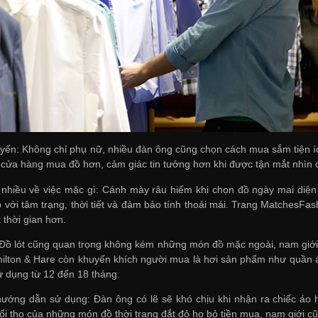
yến: Không chỉ phụ nữ, nhiều đàn ông cũng chọn cách mua sắm tiện ích
 cửa hàng mua đồ hơn, cảm giác tin tưởng hơn khi được tận mắt nhìn các
 nhiều về việc mặc gì: Cánh mày râu hiếm khi chọn đồ ngày mai diệ
ới tâm trạng, thời tiết và đảm bảo tính thoải mái. Trang MatchesFashi
 thời gian hơn.
: Đồ lót cũng quan trọng không kém những món đồ mặc ngoài, nam gi
amilton & Hare còn khuyến khích người mua là hơi sản phẩm như quầ
ử dụng từ 12 đến 18 tháng.
ướng dẫn sử dụng: Đàn ông có lẽ sẽ khó chịu khi nhận ra chiếc áo
uổi thọ của những món đồ thời trang đắt đỏ họ bỏ tiền mua, nam giới