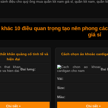
sành điệu cho quý ông mua quần lót nam giá sỉ
,
quần lót nam
,
quần ló
khác 10 điều quan trọng tạo nên phong các
giá sỉ
hắt khăn quàng cổ tinh tế và
Cách chọn áo khoác cardig
hiện đại
Đai lưng:
Đai 
Vải:
Size:
Màu:
Chi tiết »
Chi tiết »