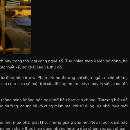
 này trong thời đại công nghệ số. Tuy nhiên theo ý kiến số đông, họ
 thiết kế, sờ chất liệu và thử đồ.
n từ đêm hôm trước. Phần lớn họ thường chỉ chọn ngẫu nhiên những
on.com chia sẻ mặt trái của thói quen free-style này là việc chọn đồ
ới thông minh không nên ngại mở hầu bao cho chúng. Thương hiệu đồ
n áo thường, chúng sẽ vô cùng mềm mại khi sử dụng. Và nhớ mua mới
 họ mới mua phải giặt khô, nhưng giống phụ nữ. Nếu muốn đảm bảo
 cũng nên chú ý thực hiện đúng những hưỡng dẫn chăm sóc sản phẩm.