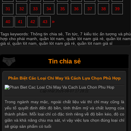
31
32
33
34
35
36
37
38
39
»
40
41
42
43
Tags keywords:
Thông tin chia sẻ
,
Tin tức
,
7 kiểu tóc ấn tượng và phù
hợp cho phái mạnh
,
quần lót nam
,
quần lót nam giá rẻ
,
quần lót nam
giá sỉ
,
quần lót nam
,
quần lót nam giá rẻ
,
quần lót nam giá sỉ
Tin chia sẻ
Phân Biệt Các Loại Chỉ May Và Cách Lựa Chọn Phù Hợp
Cập nhật 2026-08-07 17:28:11
Trong ngành may mặc, ngoài chất liệu vải thì chỉ may cũng là
yếu tố quyết định đến độ bền, tính thẩm mỹ và chất lượng của
thành phẩm. Mỗi loại chỉ có đặc tính riêng về độ bền kéo, độ co
giãn và khả năng chịu ma sát, vì vậy việc lựa chọn đúng loại chỉ
sẽ giúp sản phẩm có tuổi