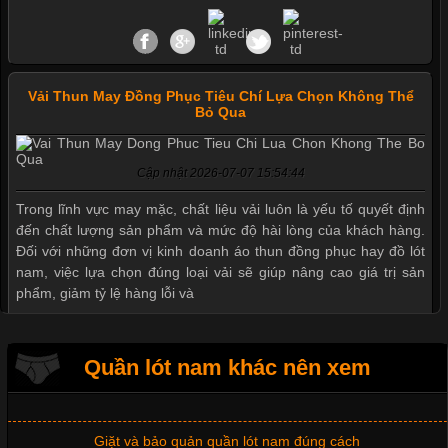
Vải Thun May Đồng Phục Tiêu Chí Lựa Chọn Không Thể
Bỏ Qua
Cập nhật 2026-07-07 15:54:44
Mẫu quần short quần lót nam nữ hè thu 2017
Trong lĩnh vực may mặc, chất liệu vải luôn là yếu tố quyết định
đến chất lượng sản phẩm và mức độ hài lòng của khách hàng.
Đối với những đơn vị kinh doanh áo thun đồng phục hay đồ lót
nam, việc lựa chọn đúng loại vải sẽ giúp nâng cao giá trị sản
Thị hiều quần lót nam bơi lội nam và nữ 2017
phẩm, giảm tỷ lệ hàng lỗi và
Xu hướng thời trang trẻ và quần lót nam giá sỉ
Quần lót nam khác nên xem
Tìm Hiểu Các Kiểu Cổ Áo Thun Được Ưa Chuộng Trong
Ngành Thời Trang
Giặt và bảo quản quần lót nam đúng cách