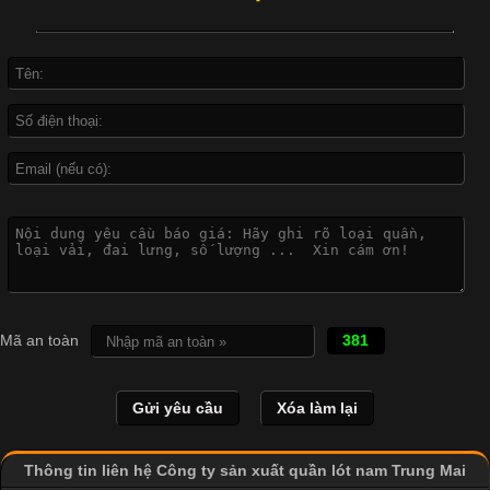
đời sống hiện đại nhờ sự tiện lợi, thoải mái và dễ phối đồ.
Không chỉ xuất hiện trong thời trang thường ngày, áo phông còn
được ứng dụng rộng rãi trong ngành sản xuất may mặc, đặc
biệt là các sản phẩm từ vải thun. Hiện nay,
Công Nghệ In Chuyển Nhiệt Trong Ngành Thời Trang Hiện
Đại
Cập nhật 2026-04-21 15:41:03
In Chuyển Nhiệt Là Gì? Công Nghệ In Hiện Đại Trong Ngành
Mã an toàn
381
May Mặc Trong ngành in ấn và thời trang, in chuyển nhiệt đang
là một trong những công nghệ phổ biến nhờ khả năng tạo ra
hình ảnh sắc nét và bền màu. Đặc biệt, kỹ thuật này được ứng
dụng rộng rãi trong sản xuất áo thun, đồ thể thao
Thông tin liên hệ Công ty sản xuất quần lót nam Trung Mai