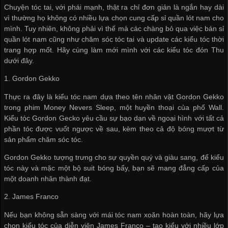
Chuyện tóc tai, với phái mạnh, thật ra chỉ đơn giản là ngắn hay dài
vì thường họ không có nhiều lựa chọn
cung cấp sỉ quần lót nam
cho
mình. Tuy nhiên, không phải vì thế mà các chàng bỏ qua việc
bán sỉ
quần lót nam
cũng như chăm sóc tóc tai và update các kiểu tóc thời
trang hợp mốt. Hãy cùng làm mới mình với các kiểu tóc đón Thu
dưới đây.
1. Gordon Gekko
Thực ra đây là kiểu tóc nam dựa theo tên nhân vật Gordon Gekko
trong phim Money Nevers Sleep, một huyền thoại của phố Wall.
Kiểu tóc Gordon Gecko yêu cầu sự bạo dạn về ngoại hình với tất cả
phần tóc được vuốt ngược về sau, kèm theo cả độ bóng mượt từ
sản phẩm chăm sóc tóc.
Gordon Gekko tượng trưng cho sự quyền quý và giàu sang, để kiểu
tóc này và mặc một bộ suit bóng bẩy, bạn sẽ mang đẳng cấp của
một doanh nhân thành đạt.
2. James Franco
Nếu bạn không sẵn sàng với mái tóc nam xoăn hoàn toàn, hãy lựa
chọn kiểu tóc của diễn viên James Franco – tạo kiểu với nhiều lớp