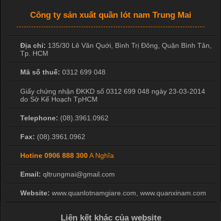
Công ty sản xuất quần lót nam Trung Mai
Địa chỉ:
135/30 Lê Văn Quới, Bình Trị Đông
,
Quận Bình Tân
,
Tp. HCM
Mã số thuế:
0312 699 048
Giấy chứng nhận ĐKKD số 0312 699 048 ngày 23-03-2014
do Sở Kế Hoạch TpHCM
Telephone:
(08).3961.0962
Fax:
(08).3961.0962
Hotine
0906 888 300
A Nghĩa
Email:
qltrungmai@gmail.com
Website:
www.quanlotnamgiare.com, www.quanxinam.com
Liên kết khác của website