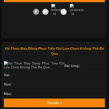
Vải Thun May Đồng Phục Tiêu Chí Lựa Chọn Không Thể Bỏ
Qua
Đai lưng:
Vải:
Size:
Màu:
Chi tiết »