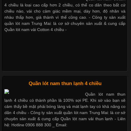
Cập nhật 2026-05-21 14:59:25
4 chiều là loại cao cấp hơn 2 chiều, có thể co dãn theo bất cứ
Trong những năm gần đây, vải Bamboo đang trở thành một
chiều nào, vải cho cảm giác mềm mại, dày hơn, độ nhăn và
trong những chất liệu được yêu thích trong ngành thời trang
nhàu thấp hơn, giá thành vì thế cũng cao. - Công ty sản xuất
Bộ sưu tập quần lót nam Boxer TpHCM
nhờ đặc tính mềm mại, thoáng khí và thân thiện với môi trường.
quần lót nam Trung Mai: là cơ sở chuyên sản xuất & cung cấp
Không chỉ được ứng dụng trong quần áo thường ngày, loại vải
Quần lót nam vải Cotton 4 chiều -
này còn xuất hiện nhiều trong các sản phẩm đồ lót
Quần lót nam boxer thun lạnh
Nguyên bộ quần lót nam Boxer thun lạnh giá rẻ
Những Loại Vải Thun Thông Dụng Và Đặc Điểm Nổi Bật
Cập nhật 2026-05-20 14:58:56
Quần lót nam thun lạnh 4 chiều
Dễ chịu hơn với quần lót nam giá rẻ vải Cotton 4 chiều
Vải thun là một trong những chất liệu được sử dụng rộng rãi
Quần lót nam thun
nhất trong ngành thời trang nhờ đặc tính co giãn, mềm mại và
lạnh 4 chiều có thành phần là 100% sợi PE. Khi sờ vào bạn sẽ
thoải mái khi mặc. Từ áo thun, đồ thể thao cho đến đồ lót nam,
cảm thấy bề mặt phải bóng láng và mát lạnh tay có khả năng co
vải thun luôn đóng vai trò quan trọng trong quá trình sản xuất.
dãn 4 chiều - Công ty sản xuất quần lót nam Trung Mai: là cơ sở
Hiện nay, nhu cầu tìm kiếm quần lót nam giá
chuyên sản xuất & cung cấp Quần lót nam vải thun lạnh - Liên
hệ: Hotline 0906 888 300 _ Email: