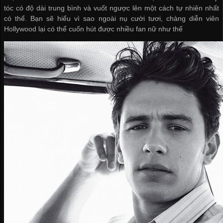
tóc có độ dài trung bình và vuốt ngược lên một cách tự nhiên nhất
có thể. Bạn sẽ hiểu vì sao ngoài nụ cười tươi, chàng diễn viên
Hollywood lại có thể cuốn hút được nhiều fan nữ như thế