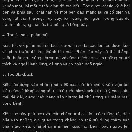
khuôn mặt, lại mất ít thời gian để tạo kiểu. Tóc được cắt tỉa kỹ ở hai
bên và phía sau, chải hẳn về một bên đầu mang lại vẻ cổ điển và
cũng rất thời thượng. Tuy vậy, bạn cũng nên giảm lượng sáp để
tránh tình trạng mái tóc trở nên quá bóng bẩy.
4. Tóc tỉa so le phần mái
Kiểu tóc với phần mái để lệch, được tỉa so le, các lọn tóc được kéo
về phía trước để tạo thành tóc mái. Phần tóc này có thể thẳng,
xoăn hoặc gợn sóng nhưng nó vô cùng thích hợp cho những người
thích vẻ ngoài lạnh lùng, cá tính và có phần ngổ ngáo.
5. Tóc Blowback
Kiểu tóc dựng vào những năm 90 của giới trẻ chú ý vào việc tạo
kiểu càng “đứng” càng tốt thì kiểu tóc blowback lại chú ý vào phần
mái để dài, được vuốt bằng sáp nhưng lại chú trọng sự mềm mại,
bồng bềnh.
Kiểu tóc này phù hợp với các chàng trai có tính cách lãng tử, đặc
biệt vào những dịp quan trọng chàng có thể sử dụng thêm sản
phẩm tạo kiểu, chải phần mái nằm qua một bên hoặc ngược lên