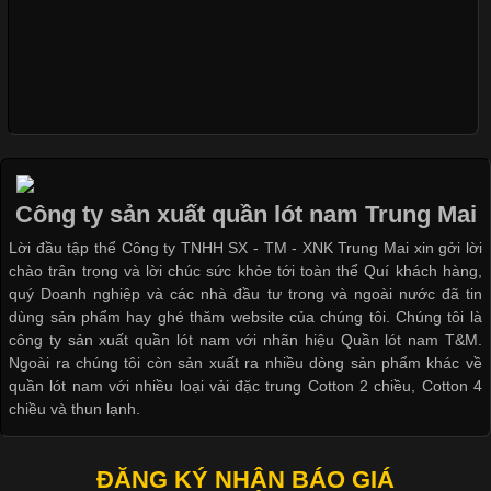
Xu Hướng Form Áo Thun Phổ Biến Trong Ngành May Mặc
Cập nhật 2026-05-09 15:58:23
Các Form Áo Thun Phổ Biến Hiện Nay Và Xu Hướng Trong
Ngành May Mặc Áo thun là một trong những trang phục quen
thuộc và được sử dụng phổ biến nhất hiện nay. Không chỉ đa
Công ty sản xuất quần lót nam Trung Mai
dạng về màu sắc hay chất liệu, áo thun còn có nhiều form dáng
Lời đầu tập thể Công ty TNHH SX - TM - XNK Trung Mai xin gởi lời
khác nhau để phù hợp với từng phong cách thời trang và nhu
chào trân trọng và lời chúc sức khỏe tới toàn thể Quí khách hàng,
cầu
quý Doanh nghiệp và các nhà đầu tư trong và ngoài nước đã tin
dùng sản phẩm hay ghé thăm website của chúng tôi. Chúng tôi là
công ty sản xuất quần lót nam với nhãn hiệu Quần lót nam T&M.
Ngoài ra chúng tôi còn sản xuất ra nhiều dòng sản phẩm khác về
quần lót nam với nhiều loại vải đặc trung Cotton 2 chiều, Cotton 4
Khám Phá Áo Phông Trang Phục Phổ Biến Nhất Hiện Nay
chiều và thun lạnh.
Cập nhật 2026-04-24 17:24:50
ĐĂNG KÝ NHẬN BÁO GIÁ
Áo phông là một trong những trang phục phổ biến nhất trong