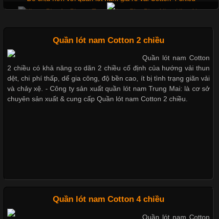
Không chỉ giúp tạo sự đồng bộ, áo thun
Mẫu quần short quần lót nam nữ hè thu 2017
Quần lót nam Cotton 2 chiều
Quần lót nam Cotton
Chất Liệu Lycra Có Gì Đặc Biệt Trong Ngành Thời Trang?
2 chiều có khả năng co dãn 2 chiều cố định của hướng vải thun
Thị hiều quần lót nam bơi lội nam và nữ 2017
dệt, chi phí thấp, dể gia công, độ bền cao, ít bị tình trạng giãn vải
Cập nhật 2026-05-27 17:03:46
và chảy xệ. - Công ty sản xuất quần lót nam Trung Mai: là cơ sở
chuyên sản xuất & cung cấp Quần lót nam Cotton 2 chiều.
Vải Lycra Là Gì? Chất Liệu Co Giãn Được Ưa Chuộng Trong
Xu hướng thời trang trẻ và quần lót nam giá sỉ
Ngành May Mặc Trong ngành thời trang hiện đại, các loại vải có
khả năng co giãn tốt ngày càng được ưa chuộng nhằm mang lại
cảm giác thoải mái cho người mặc. Trong đó, vải Lycra là một
trong những chất liệu nổi bật nhờ độ đàn hồi cao,
Giặt và bảo quản quần lót nam đúng cách
Mẫu quần lót nam giá rẻ sốt hè 2017
Chất Liệu Bamboo Xu Hướng Mới Trong Ngành Thời Trang
Quần lót nam Cotton 4 chiều
Những mẩu quần lót nam thông dụng hiện nay
Quần lót nam Cotton