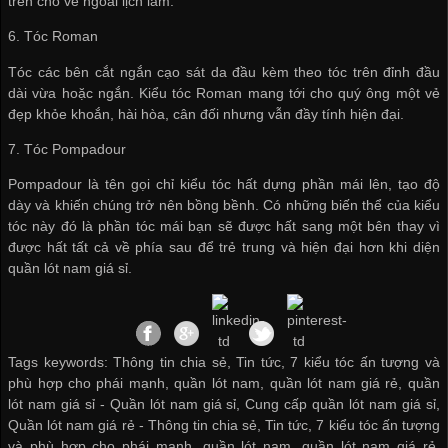
trên cho vẻ ngoài lịch lãm.
6. Tóc Roman
Tóc các bên cắt ngắn cạo sát da đầu kèm theo tóc trên đỉnh đầu
dài vừa hoặc ngắn. Kiểu tóc Roman mang tới cho quý ông một vẻ
đẹp khỏe khoắn, hài hòa, cân đối nhưng vẫn đầy tính hiện đại.
7. Tóc Pompadour
Pompadour là tên gọi chỉ kiểu tóc hất dựng phần mái lên, tạo độ
dày và khiến chúng trở nên bồng bềnh. Có những biến thể của kiểu
tóc này đó là phần tóc mái bạn sẽ được hất sang một bên thay vì
được hất tất cả về phía sau để trẻ trung và hiện đại hơn khi diện
quần lót nam giá sỉ
.
Tags keywords: Thông tin chia sẻ, Tin tức, 7 kiểu tóc ấn tượng và
phù hợp cho phái mạnh, quần lót nam, quần lót nam giá rẻ, quần
lót nam giá sỉ -
Quần lót nam giá sỉ
,
Cung cấp quần lót nam giá sỉ
,
Quần lót nam giá rẻ
-
Thông tin chia sẻ
,
Tin tức
,
7 kiểu tóc ấn tượng
và phù hợp cho phái mạnh
,
quần lót nam
,
quần lót nam giá rẻ
,