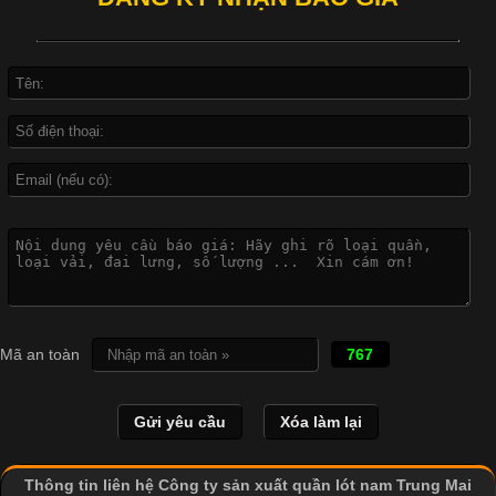
In Chuyển Nhiệt Là Gì? Công Nghệ In Hiện Đại Trong Ngành
May Mặc Trong ngành in ấn và thời trang, in chuyển nhiệt đang
là một trong những công nghệ phổ biến nhờ khả năng tạo ra
hình ảnh sắc nét và bền màu. Đặc biệt, kỹ thuật này được ứng
dụng rộng rãi trong sản xuất áo thun, đồ thể thao
Vì Sao Cơ Sở Sản Xuất Quần Lót Nam Ưa Chuộng Vải
Cotton?
Cập nhật 2026-04-20 17:14:16
Mã an toàn
767
Vải cotton là một trong những chất liệu được sử dụng rộng rãi
nhất trong ngành dệt may nhờ đặc tính mềm mại, thoáng mát
và thấm hút mồ hôi tốt. Đây cũng là loại vải được nhiều công ty
sản xuất quần lót nam lựa chọn để tạo ra các sản phẩm chất
lượng, phù hợp với nhu cầu sử dụng
Thông tin liên hệ Công ty sản xuất quần lót nam Trung Mai