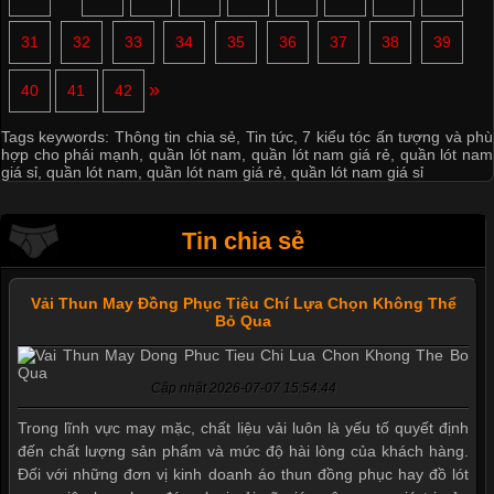
31
32
33
34
35
36
37
38
39
»
40
41
42
Tags keywords:
Thông tin chia sẻ
,
Tin tức
,
7 kiểu tóc ấn tượng và phù
hợp cho phái mạnh
,
quần lót nam
,
quần lót nam giá rẻ
,
quần lót nam
giá sỉ
,
quần lót nam
,
quần lót nam giá rẻ
,
quần lót nam giá sỉ
Tin chia sẻ
Vải Thun May Đồng Phục Tiêu Chí Lựa Chọn Không Thể
Bỏ Qua
Cập nhật 2026-07-07 15:54:44
Trong lĩnh vực may mặc, chất liệu vải luôn là yếu tố quyết định
đến chất lượng sản phẩm và mức độ hài lòng của khách hàng.
Đối với những đơn vị kinh doanh áo thun đồng phục hay đồ lót