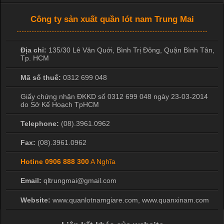
Công ty sản xuất quần lót nam Trung Mai
Địa chỉ:
135/30 Lê Văn Quới, Bình Trị Đông
,
Quận Bình Tân
,
Tp. HCM
Mã số thuế:
0312 699 048
Giấy chứng nhận ĐKKD số 0312 699 048 ngày 23-03-2014
do Sở Kế Hoạch TpHCM
Telephone:
(08).3961.0962
Fax:
(08).3961.0962
Hotine
0906 888 300
A Nghĩa
Email:
qltrungmai@gmail.com
Website:
www.quanlotnamgiare.com, www.quanxinam.com