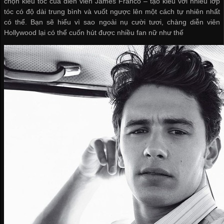
chọn kiểu tóc của diễn viên James Franco – tạo kiểu với nhiều lớp
tóc có độ dài trung bình và vuốt ngược lên một cách tự nhiên nhất
có thể. Bạn sẽ hiểu vì sao ngoài nụ cười tươi, chàng diễn viên
Hollywood lại có thể cuốn hút được nhiều fan nữ như thế