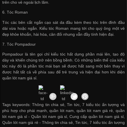
trên cho vẻ ngoài lịch lãm.
6. Tóc Roman
Tóc các bên cắt ngắn cạo sát da đầu kèm theo tóc trên đỉnh đầu
dài vừa hoặc ngắn. Kiểu tóc Roman mang tới cho quý ông một vẻ
đẹp khỏe khoắn, hài hòa, cân đối nhưng vẫn đầy tính hiện đại.
7. Tóc Pompadour
Pompadour là tên gọi chỉ kiểu tóc hất dựng phần mái lên, tạo độ
dày và khiến chúng trở nên bồng bềnh. Có những biến thể của kiểu
tóc này đó là phần tóc mái bạn sẽ được hất sang một bên thay vì
được hất tất cả về phía sau để trẻ trung và hiện đại hơn khi diện
quần lót nam giá sỉ
.
Tags keywords: Thông tin chia sẻ, Tin tức, 7 kiểu tóc ấn tượng và
phù hợp cho phái mạnh, quần lót nam, quần lót nam giá rẻ, quần
lót nam giá sỉ -
Quần lót nam giá sỉ
,
Cung cấp quần lót nam giá sỉ
,
Quần lót nam giá rẻ
-
Thông tin chia sẻ
,
Tin tức
,
7 kiểu tóc ấn tượng