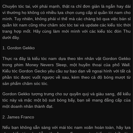
Chuyện tóc tai, với phái mạnh, thật ra chỉ đơn giản là ngắn hay dài
vì thường họ không có nhiều lựa chọn
cung cấp sỉ quần lót nam
cho
mình. Tuy nhiên, không phải vì thế mà các chàng bỏ qua việc
bán sỉ
quần lót nam
cũng như chăm sóc tóc tai và update các kiểu tóc thời
trang hợp mốt. Hãy cùng làm mới mình với các kiểu tóc đón Thu
dưới đây.
1. Gordon Gekko
Thực ra đây là kiểu tóc nam dựa theo tên nhân vật Gordon Gekko
trong phim Money Nevers Sleep, một huyền thoại của phố Wall.
Kiểu tóc Gordon Gecko yêu cầu sự bạo dạn về ngoại hình với tất cả
phần tóc được vuốt ngược về sau, kèm theo cả độ bóng mượt từ
sản phẩm chăm sóc tóc.
Gordon Gekko tượng trưng cho sự quyền quý và giàu sang, để kiểu
tóc này và mặc một bộ suit bóng bẩy, bạn sẽ mang đẳng cấp của
một doanh nhân thành đạt.
2. James Franco
Nếu bạn không sẵn sàng với mái tóc nam xoăn hoàn toàn, hãy lựa