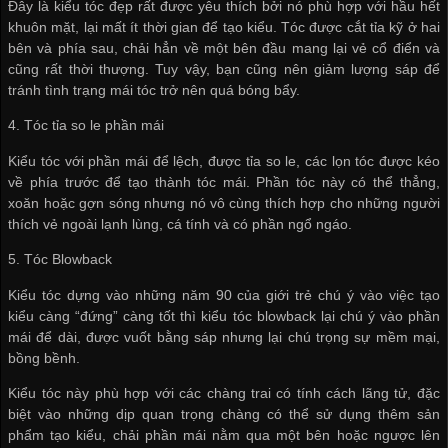
Đây là kiểu tóc đẹp rất được yêu thích bởi nó phù hợp với hầu hết
khuôn mặt, lại mất ít thời gian để tạo kiểu. Tóc được cắt tỉa kỹ ở hai
bên và phía sau, chải hẳn về một bên đầu mang lại vẻ cổ điển và
cũng rất thời thượng. Tuy vậy, bạn cũng nên giảm lượng sáp để
tránh tình trạng mái tóc trở nên quá bóng bẩy.
4. Tóc tỉa so le phần mái
Kiểu tóc với phần mái để lệch, được tỉa so le, các lọn tóc được kéo
về phía trước để tạo thành tóc mái. Phần tóc này có thể thẳng,
xoăn hoặc gợn sóng nhưng nó vô cùng thích hợp cho những người
thích vẻ ngoài lạnh lùng, cá tính và có phần ngổ ngáo.
5. Tóc Blowback
Kiểu tóc dựng vào những năm 90 của giới trẻ chú ý vào việc tạo
kiểu càng “đứng” càng tốt thì kiểu tóc blowback lại chú ý vào phần
mái để dài, được vuốt bằng sáp nhưng lại chú trọng sự mềm mại,
bồng bềnh.
Kiểu tóc này phù hợp với các chàng trai có tính cách lãng tử, đặc
biệt vào những dịp quan trọng chàng có thể sử dụng thêm sản
phẩm tạo kiểu, chải phần mái nằm qua một bên hoặc ngược lên