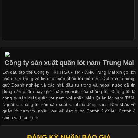
Khám Phá Áo Phông Trang Phục Phổ Biến Nhất Hiện Nay
Cập nhật 2026-04-24 17:24:50
Áo phông là một trong những trang phục phổ biến nhất trong
đời sống hiện đại nhờ sự tiện lợi, thoải mái và dễ phối đồ.
Công ty sản xuất quần lót nam Trung Mai
Không chỉ xuất hiện trong thời trang thường ngày, áo phông còn
Lời đầu tập thể Công ty TNHH SX - TM - XNK Trung Mai xin gởi lời
được ứng dụng rộng rãi trong ngành sản xuất may mặc, đặc
chào trân trọng và lời chúc sức khỏe tới toàn thể Quí khách hàng,
biệt là các sản phẩm từ vải thun. Hiện nay,
quý Doanh nghiệp và các nhà đầu tư trong và ngoài nước đã tin
dùng sản phẩm hay ghé thăm website của chúng tôi. Chúng tôi là
công ty sản xuất quần lót nam với nhãn hiệu Quần lót nam T&M.
Ngoài ra chúng tôi còn sản xuất ra nhiều dòng sản phẩm khác về
quần lót nam với nhiều loại vải đặc trung Cotton 2 chiều, Cotton 4
Công Nghệ In Chuyển Nhiệt Trong Ngành Thời Trang Hiện
chiều và thun lạnh.
Đại
ĐĂNG KÝ NHẬN BÁO GIÁ
Cập nhật 2026-04-21 15:41:03