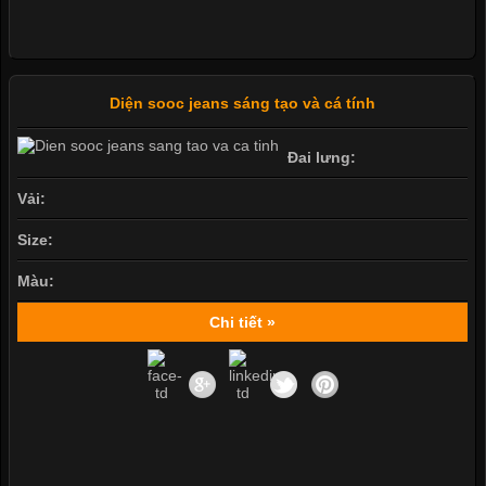
Diện sooc jeans sáng tạo và cá tính
Đai lưng:
Vải:
Size:
Màu:
Chi tiết »