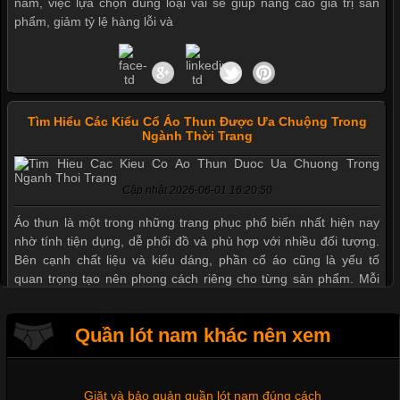
nam, việc lựa chọn đúng loại vải sẽ giúp nâng cao giá trị sản
phẩm, giảm tỷ lệ hàng lỗi và
Tìm Hiểu Các Kiểu Cổ Áo Thun Được Ưa Chuộng Trong
Ngành Thời Trang
Cập nhật 2026-06-01 16:20:50
Mẫu quần short quần lót nam nữ hè thu 2017
Áo thun là một trong những trang phục phổ biến nhất hiện nay
nhờ tính tiện dụng, dễ phối đồ và phù hợp với nhiều đối tượng.
Bên cạnh chất liệu và kiểu dáng, phần cổ áo cũng là yếu tố
Thị hiều quần lót nam bơi lội nam và nữ 2017
quan trọng tạo nên phong cách riêng cho từng sản phẩm. Mỗi
loại cổ áo sẽ mang đến một vẻ đẹp khác
Xu hướng thời trang trẻ và quần lót nam giá sỉ
Quần lót nam khác nên xem
Giặt và bảo quản quần lót nam đúng cách
Những Mẫu Áo Thun Đồng Phục Công Ty Được Ưa