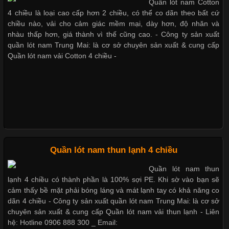
Những mẩu quần lót nam thông dụng hiện nay
Quần lót nam Cotton
Cập nhật 2026-05-20 14:58:56
4 chiều là loại cao cấp hơn 2 chiều, có thể co dãn theo bất cứ
Vải thun là một trong những chất liệu được sử dụng rộng rãi
chiều nào, vải cho cảm giác mềm mại, dày hơn, độ nhăn và
nhất trong ngành thời trang nhờ đặc tính co giãn, mềm mại và
nhàu thấp hơn, giá thành vì thế cũng cao. - Công ty sản xuất
Bộ sưu tập quần lót nam Boxer TpHCM
thoải mái khi mặc. Từ áo thun, đồ thể thao cho đến đồ lót nam,
quần lót nam Trung Mai: là cơ sở chuyên sản xuất & cung cấp
vải thun luôn đóng vai trò quan trọng trong quá trình sản xuất.
Quần lót nam vải Cotton 4 chiều -
Hiện nay, nhu cầu tìm kiếm quần lót nam giá
Quần lót nam boxer thun lạnh
Nguyên bộ quần lót nam Boxer thun lạnh giá rẻ
Xu Hướng Form Áo Thun Phổ Biến Trong Ngành May Mặc
Cập nhật 2026-05-09 15:58:23
Quần lót nam thun lạnh 4 chiều
Dễ chịu hơn với quần lót nam giá rẻ vải Cotton 4 chiều
Các Form Áo Thun Phổ Biến Hiện Nay Và Xu Hướng Trong
Quần lót nam thun
Ngành May Mặc Áo thun là một trong những trang phục quen
lạnh 4 chiều có thành phần là 100% sợi PE. Khi sờ vào bạn sẽ
thuộc và được sử dụng phổ biến nhất hiện nay. Không chỉ đa
cảm thấy bề mặt phải bóng láng và mát lạnh tay có khả năng co
dạng về màu sắc hay chất liệu, áo thun còn có nhiều form dáng
dãn 4 chiều - Công ty sản xuất quần lót nam Trung Mai: là cơ sở
khác nhau để phù hợp với từng phong cách thời trang và nhu
chuyên sản xuất & cung cấp Quần lót nam vải thun lạnh - Liên
cầu
hệ: Hotline 0906 888 300 _ Email: