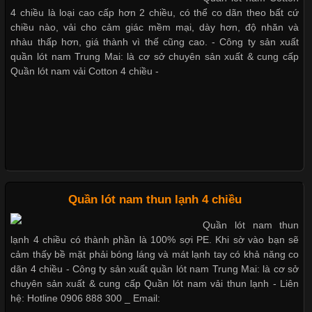
Cập nhật 2026-05-21 14:59:25
4 chiều là loại cao cấp hơn 2 chiều, có thể co dãn theo bất cứ
Trong những năm gần đây, vải Bamboo đang trở thành một
chiều nào, vải cho cảm giác mềm mại, dày hơn, độ nhăn và
trong những chất liệu được yêu thích trong ngành thời trang
nhàu thấp hơn, giá thành vì thế cũng cao. - Công ty sản xuất
Bộ sưu tập quần lót nam Boxer TpHCM
nhờ đặc tính mềm mại, thoáng khí và thân thiện với môi trường.
quần lót nam Trung Mai: là cơ sở chuyên sản xuất & cung cấp
Không chỉ được ứng dụng trong quần áo thường ngày, loại vải
Quần lót nam vải Cotton 4 chiều -
này còn xuất hiện nhiều trong các sản phẩm đồ lót
Quần lót nam boxer thun lạnh
Nguyên bộ quần lót nam Boxer thun lạnh giá rẻ
Những Loại Vải Thun Thông Dụng Và Đặc Điểm Nổi Bật
Cập nhật 2026-05-20 14:58:56
Quần lót nam thun lạnh 4 chiều
Dễ chịu hơn với quần lót nam giá rẻ vải Cotton 4 chiều
Vải thun là một trong những chất liệu được sử dụng rộng rãi
Quần lót nam thun
nhất trong ngành thời trang nhờ đặc tính co giãn, mềm mại và
lạnh 4 chiều có thành phần là 100% sợi PE. Khi sờ vào bạn sẽ
thoải mái khi mặc. Từ áo thun, đồ thể thao cho đến đồ lót nam,
cảm thấy bề mặt phải bóng láng và mát lạnh tay có khả năng co
vải thun luôn đóng vai trò quan trọng trong quá trình sản xuất.
dãn 4 chiều - Công ty sản xuất quần lót nam Trung Mai: là cơ sở
Hiện nay, nhu cầu tìm kiếm quần lót nam giá
chuyên sản xuất & cung cấp Quần lót nam vải thun lạnh - Liên
hệ: Hotline 0906 888 300 _ Email: