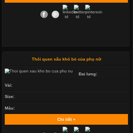
Thói quen xấu khó bỏ của phụ nữ
Đai lưng:
Vải:
Size:
Màu:
Chi tiết »