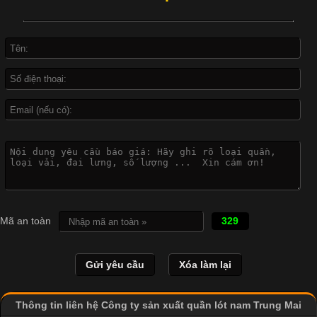
đời sống hiện đại nhờ sự tiện lợi, thoải mái và dễ phối đồ.
Không chỉ xuất hiện trong thời trang thường ngày, áo phông còn
được ứng dụng rộng rãi trong ngành sản xuất may mặc, đặc
biệt là các sản phẩm từ vải thun. Hiện nay,
Công Nghệ In Chuyển Nhiệt Trong Ngành Thời Trang Hiện
Đại
Cập nhật 2026-04-21 15:41:03
In Chuyển Nhiệt Là Gì? Công Nghệ In Hiện Đại Trong Ngành
Mã an toàn
329
May Mặc Trong ngành in ấn và thời trang, in chuyển nhiệt đang
là một trong những công nghệ phổ biến nhờ khả năng tạo ra
hình ảnh sắc nét và bền màu. Đặc biệt, kỹ thuật này được ứng
dụng rộng rãi trong sản xuất áo thun, đồ thể thao
Thông tin liên hệ Công ty sản xuất quần lót nam Trung Mai