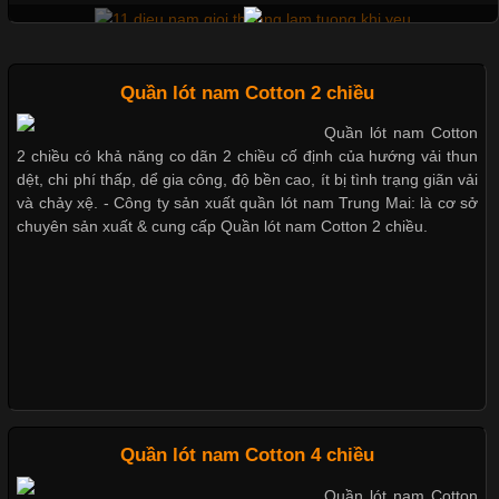
Không chỉ giúp tạo sự đồng bộ, áo thun
Mẫu quần short quần lót nam nữ hè thu 2017
Quần lót nam Cotton 2 chiều
Quần lót nam Cotton
Chất Liệu Lycra Có Gì Đặc Biệt Trong Ngành Thời Trang?
2 chiều có khả năng co dãn 2 chiều cố định của hướng vải thun
Thị hiều quần lót nam bơi lội nam và nữ 2017
dệt, chi phí thấp, dể gia công, độ bền cao, ít bị tình trạng giãn vải
Cập nhật 2026-05-27 17:03:46
và chảy xệ. - Công ty sản xuất quần lót nam Trung Mai: là cơ sở
chuyên sản xuất & cung cấp Quần lót nam Cotton 2 chiều.
Vải Lycra Là Gì? Chất Liệu Co Giãn Được Ưa Chuộng Trong
Xu hướng thời trang trẻ và quần lót nam giá sỉ
Ngành May Mặc Trong ngành thời trang hiện đại, các loại vải có
khả năng co giãn tốt ngày càng được ưa chuộng nhằm mang lại
cảm giác thoải mái cho người mặc. Trong đó, vải Lycra là một
trong những chất liệu nổi bật nhờ độ đàn hồi cao,
Giặt và bảo quản quần lót nam đúng cách
Mẫu quần lót nam giá rẻ sốt hè 2017
Chất Liệu Bamboo Xu Hướng Mới Trong Ngành Thời Trang
Quần lót nam Cotton 4 chiều
Những mẩu quần lót nam thông dụng hiện nay
Quần lót nam Cotton