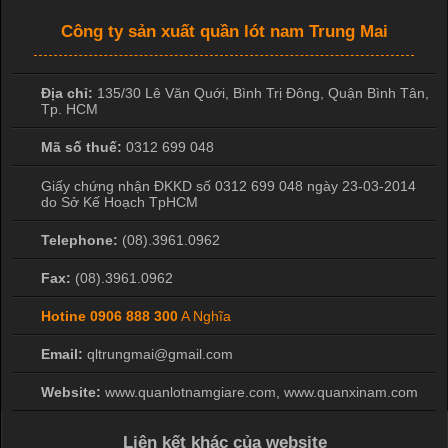
Công ty sản xuất quần lót nam Trung Mai
Địa chỉ:
135/30 Lê Văn Quới, Bình Trị Đông
,
Quận Bình Tân
,
Tp. HCM
Mã số thuế:
0312 699 048
Giấy chứng nhận ĐKKD số 0312 699 048 ngày 23-03-2014
do Sở Kế Hoạch TpHCM
Telephone:
(08).3961.0962
Fax:
(08).3961.0962
Hotine
0906 888 300
A Nghĩa
Email:
qltrungmai@gmail.com
Website:
www.quanlotnamgiare.com, www.quanxinam.com
Liên kết khác của website