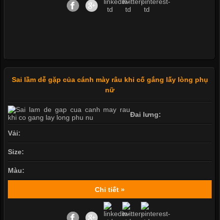
Sai lầm dễ gặp của cánh mày râu khi cố gắng lấy lòng phụ
nữ
Đai lưng:
Vải:
Size:
Màu:
Chi tiết »