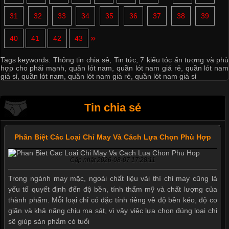
31
32
33
34
35
36
37
38
39
»
40
41
42
43
Tags keywords:
Thông tin chia sẻ
,
Tin tức
,
7 kiểu tóc ấn tượng và phù
hợp cho phái mạnh
,
quần lót nam
,
quần lót nam giá rẻ
,
quần lót nam
giá sỉ
,
quần lót nam
,
quần lót nam giá rẻ
,
quần lót nam giá sỉ
Tin chia sẻ
Phân Biệt Các Loại Chỉ May Và Cách Lựa Chọn Phù Hợp
Cập nhật 2026-08-07 17:28:11
Trong ngành may mặc, ngoài chất liệu vải thì chỉ may cũng là
yếu tố quyết định đến độ bền, tính thẩm mỹ và chất lượng của
thành phẩm. Mỗi loại chỉ có đặc tính riêng về độ bền kéo, độ co
giãn và khả năng chịu ma sát, vì vậy việc lựa chọn đúng loại chỉ
sẽ giúp sản phẩm có tuổi