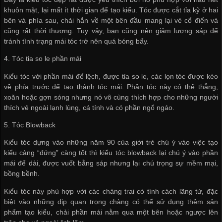
khuôn mặt, lại mất ít thời gian để tạo kiểu. Tóc được cắt tỉa kỹ ở hai
bên và phía sau, chải hẳn về một bên đầu mang lại vẻ cổ điển và
cũng rất thời thượng. Tuy vậy, bạn cũng nên giảm lượng sáp để
tránh tình trạng mái tóc trở nên quá bóng bẩy.
4. Tóc tỉa so le phần mái
Kiểu tóc với phần mái để lệch, được tỉa so le, các lọn tóc được kéo
về phía trước để tạo thành tóc mái. Phần tóc này có thể thẳng,
xoăn hoặc gợn sóng nhưng nó vô cùng thích hợp cho những người
thích vẻ ngoài lạnh lùng, cá tính và có phần ngổ ngáo.
5. Tóc Blowback
Kiểu tóc dựng vào những năm 90 của giới trẻ chú ý vào việc tạo
kiểu càng “đứng” càng tốt thì kiểu tóc blowback lại chú ý vào phần
mái để dài, được vuốt bằng sáp nhưng lại chú trọng sự mềm mại,
bồng bềnh.
Kiểu tóc này phù hợp với các chàng trai có tính cách lãng tử, đặc
biệt vào những dịp quan trọng chàng có thể sử dụng thêm sản
phẩm tạo kiểu, chải phần mái nằm qua một bên hoặc ngược lên