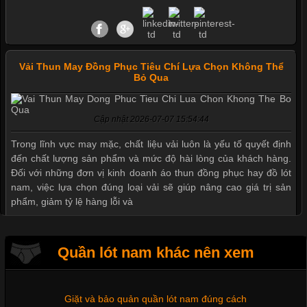
Vải Thun May Đồng Phục Tiêu Chí Lựa Chọn Không Thể
Bỏ Qua
Cập nhật 2026-07-07 15:54:44
Mẫu quần short quần lót nam nữ hè thu 2017
Trong lĩnh vực may mặc, chất liệu vải luôn là yếu tố quyết định
đến chất lượng sản phẩm và mức độ hài lòng của khách hàng.
Đối với những đơn vị kinh doanh áo thun đồng phục hay đồ lót
nam, việc lựa chọn đúng loại vải sẽ giúp nâng cao giá trị sản
Thị hiều quần lót nam bơi lội nam và nữ 2017
phẩm, giảm tỷ lệ hàng lỗi và
Xu hướng thời trang trẻ và quần lót nam giá sỉ
Quần lót nam khác nên xem
Tìm Hiểu Các Kiểu Cổ Áo Thun Được Ưa Chuộng Trong
Ngành Thời Trang
Giặt và bảo quản quần lót nam đúng cách