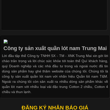
Xu Hướng Form Áo Thun Phổ Biến Trong Ngành May Mặc
Cập nhật 2026-05-09 15:58:23
Các Form Áo Thun Phổ Biến Hiện Nay Và Xu Hướng Trong
Ngành May Mặc Áo thun là một trong những trang phục quen
thuộc và được sử dụng phổ biến nhất hiện nay. Không chỉ đa
Công ty sản xuất quần lót nam Trung Mai
dạng về màu sắc hay chất liệu, áo thun còn có nhiều form dáng
Lời đầu tập thể Công ty TNHH SX - TM - XNK Trung Mai xin gởi lời
khác nhau để phù hợp với từng phong cách thời trang và nhu
chào trân trọng và lời chúc sức khỏe tới toàn thể Quí khách hàng,
cầu
quý Doanh nghiệp và các nhà đầu tư trong và ngoài nước đã tin
dùng sản phẩm hay ghé thăm website của chúng tôi. Chúng tôi là
công ty sản xuất quần lót nam với nhãn hiệu Quần lót nam T&M.
Ngoài ra chúng tôi còn sản xuất ra nhiều dòng sản phẩm khác về
quần lót nam với nhiều loại vải đặc trung Cotton 2 chiều, Cotton 4
Khám Phá Áo Phông Trang Phục Phổ Biến Nhất Hiện Nay
chiều và thun lạnh.
Cập nhật 2026-04-24 17:24:50
ĐĂNG KÝ NHẬN BÁO GIÁ
Áo phông là một trong những trang phục phổ biến nhất trong