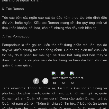
trên cho vẻ ngoài lịch lãm.
6. Tóc Roman
Tóc các bên cắt ngắn cạo sát da đầu kèm theo tóc trên đỉnh đầu
dài vừa hoặc ngắn. Kiểu tóc Roman mang tới cho quý ông một vẻ
đẹp khỏe khoắn, hài hòa, cân đối nhưng vẫn đầy tính hiện đại.
7. Tóc Pompadour
Pompadour là tên gọi chỉ kiểu tóc hất dựng phần mái lên, tạo độ
dày và khiến chúng trở nên bồng bềnh. Có những biến thể của kiểu
tóc này đó là phần tóc mái bạn sẽ được hất sang một bên thay vì
được hất tất cả về phía sau để trẻ trung và hiện đại hơn khi diện
quần lót nam giá sỉ
.
Tags keywords: Thông tin chia sẻ, Tin tức, 7 kiểu tóc ấn tượng và
phù hợp cho phái mạnh, quần lót nam, quần lót nam giá rẻ, quần
lót nam giá sỉ -
Quần lót nam giá sỉ
,
Cung cấp quần lót nam giá sỉ
,
Quần lót nam giá rẻ
-
Thông tin chia sẻ
,
Tin tức
,
7 kiểu tóc ấn tượng
và phù hợp cho phái mạnh
,
quần lót nam
,
quần lót nam giá rẻ
,