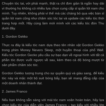
Chuyện tóc tai, với phái mạnh, thật ra chỉ đơn giản là ngắn hay dài
vì thường họ không có nhiều lựa chọn
cung cấp sỉ quần lót nam
cho
mình. Tuy nhiên, không phải vì thế mà các chàng bỏ qua việc
bán sỉ
quần lót nam
cũng như chăm sóc tóc tai và update các kiểu tóc thời
trang hợp mốt. Hãy cùng làm mới mình với các kiểu tóc đón Thu
dưới đây.
1. Gordon Gekko
Thực ra đây là kiểu tóc nam dựa theo tên nhân vật Gordon Gekko
trong phim Money Nevers Sleep, một huyền thoại của phố Wall.
Kiểu tóc Gordon Gecko yêu cầu sự bạo dạn về ngoại hình với tất cả
phần tóc được vuốt ngược về sau, kèm theo cả độ bóng mượt từ
sản phẩm chăm sóc tóc.
Gordon Gekko tượng trưng cho sự quyền quý và giàu sang, để kiểu
tóc này và mặc một bộ suit bóng bẩy, bạn sẽ mang đẳng cấp của
một doanh nhân thành đạt.
2. James Franco
Nếu bạn không sẵn sàng với mái tóc nam xoăn hoàn toàn, hãy lựa
chọn kiểu tóc của diễn viên James Franco – tạo kiểu với nhiều lớp