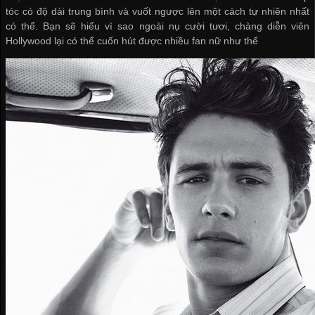
tóc có độ dài trung bình và vuốt ngược lên một cách tự nhiên nhất
có thể. Bạn sẽ hiểu vì sao ngoài nụ cười tươi, chàng diễn viên
Hollywood lại có thể cuốn hút được nhiều fan nữ như thế