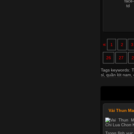
«
1
2
3
26
27
2
Tags keywords:
T
sỉ
,
quần lót nam
,
Vải Thun M
Trong lĩnh vực