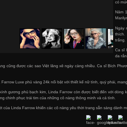
có mức
Năm 19
Marily
Ngày n
thích.
trắng.
Ca sĩ 
da rắn
rắng cũng được các sao Việt lăng xê ngày càng nhiều. Ca sĩ Bích Ph
a Farrow Luxe phủ vàng 24k nổi bật với thiết kế nữ tính, quý phái, ma
ính gương phủ bạch kim, Linda Farrow còn được biết đến với dòng kí
ng chinh phục trái tim của những cô nàng thông minh và cá tính.
iệt của Linda Farrow khiến các cô nàng yêu thời trang sẵn sàng dành m