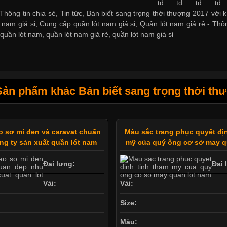
Thông tin chia sẻ, Tin tức, Bán biết sang trọng thời thượng 2017 với 
 nam giá sỉ
,
Cung cấp quần lót nam giá sỉ
,
Quần lót nam giá rẻ
-
Thôn
,
quần lót nam
,
quần lót nam giá rẻ
,
quần lót nam giá sỉ
Sản phẩm khác Bán biết sang trọng thời thư
o sơ mi đen và caravat chuẩn
Màu sắc trang phục quyết đị
ng ty sản xuất quần lót nam
mỹ của quý ông cơ sở may q
Đai lưng:
Đai 
Vải:
Vải:
Size:
Màu: