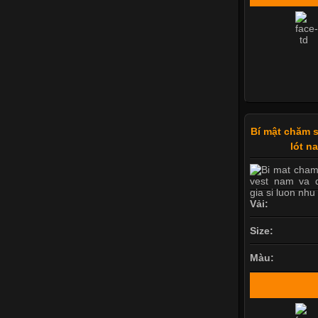
Bí mật chăm 
lót n
Vải:
Size:
Màu: