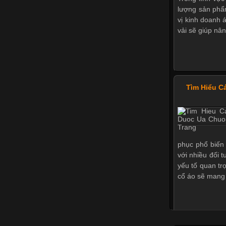
lượng sản phẩ
vị kinh doanh 
vải sẽ giúp nân
Tìm Hiểu C
phục phổ biến 
với nhiều đối 
yếu tố quan tr
cổ áo sẽ mang