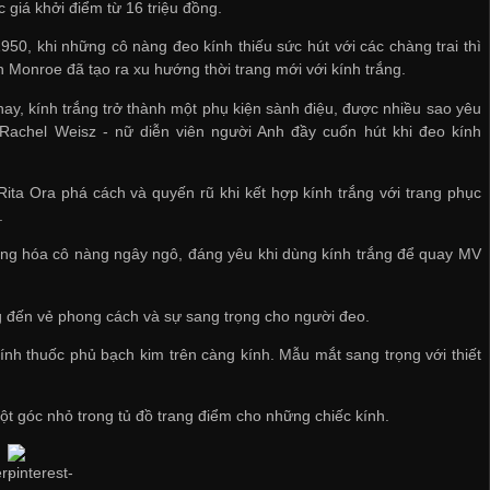
 giá khởi điểm từ 16 triệu đồng.
50, khi những cô nàng đeo kính thiếu sức hút với các chàng trai thì
n Monroe đã tạo ra xu hướng thời trang mới với kính trắng.
ay, kính trắng trở thành một phụ kiện sành điệu, được nhiều sao yêu
 Rachel Weisz - nữ diễn viên người Anh đầy cuốn hút khi đeo kính
Rita Ora phá cách và quyến rũ khi kết hợp kính trắng với trang phục
.
ương hóa cô nàng ngây ngô, đáng yêu khi dùng kính trắng để quay MV
ng đến vẻ phong cách và sự sang trọng cho người đeo.
nh thuốc phủ bạch kim trên càng kính. Mẫu mắt sang trọng với thiết
ột góc nhỏ trong tủ đồ trang điểm cho những chiếc kính.