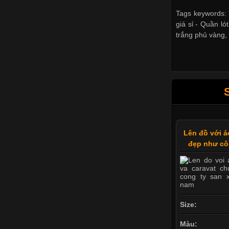
Tags keywords: 
giá sỉ -
Quần lót
trắng phủ vàng
Lên đồ với á
đẹp như cô
Size:
Màu: