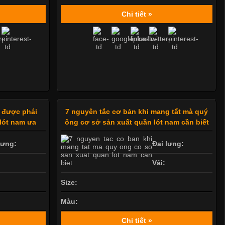
Chi tiết »
t được phái
7 nguyên tắc cơ bản khi mang tất mà quý
lót nam ưa
ông cơ sở sản xuất quần lót nam cần biết
lưng:
Đai lưng:
Vải:
Size:
Màu:
Chi tiết »