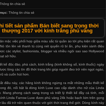
Thông tin chia sẻ
mục:
Thông tin chia sẻ
hi tiết sản phẩm Bán biết sang trọng thời
thượng 2017 với kính trắng phủ vàng
ăn mặc việc phối hợp giữa màu sắc từ quần áo tới phụ kiện rất quan
 Nó tôn lên vẻ thanh tú cùng nét quyến rũ bí ẩn, phụ kiện sành điệu
ợc các stylist, fashionista, blogger và nhiều ngôi sao sao Hollywood
oạt sở hữu.
iết kế độc đáo, phá cách, kính trắng (kính không số, kính thuốc) ngày
ược lòng các tín đồ thời trang khi giúp người đeo trở nên ngọt ngào,
rũ và cuốn hút hơn.
ắt điều này, các hãng kính không ngừng ra mắt những mẫu thiết kế
rong đó, nổi bật là dòng kính Luxe cao cấp dành cho nữ của Linda
. Mang phong cách sang trọng và triết lý thiết kế đầy cá tính, mỗi
kính Linda Farrow Luxe được phủ vàng 24k hoặc bạch kim trên gọng
ừ lâu đã trở nên quen thuộc với giới thời trang thế giới. Dòng kính này