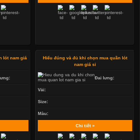
 lót nam giá
Hiểu đúng và đủ khi chọn mua quần lót
nam giá sỉ
lưng:
Đai lưng:
Vải:
Size:
Màu:
Chi tiết »