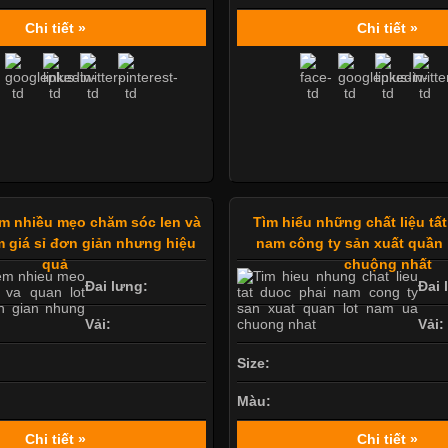
Chi tiết »
Chi tiết »
m nhiều mẹo chăm sóc len và
Tìm hiểu những chất liệu tấ
m giá sỉ đơn giản nhưng hiệu
nam công ty sản xuất quần 
quả
chuộng nhất
Đai lưng:
Đai 
Vải:
Vải:
Size:
Màu:
Chi tiết »
Chi tiết »