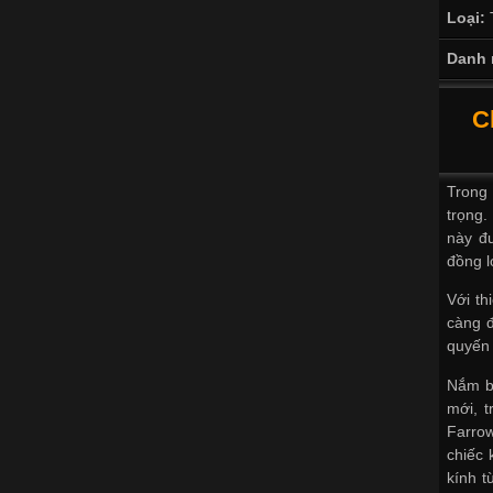
Loại:
Danh 
C
Trong 
trọng.
này đư
đồng l
Với th
càng đ
quyến 
Nắm b
mới, t
Farrow
chiếc 
kính t