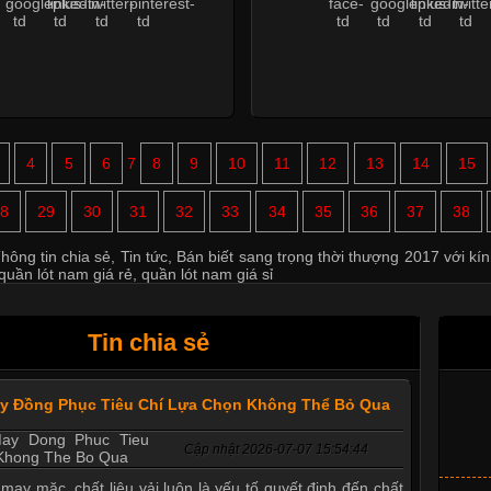
4
5
6
7
8
9
10
11
12
13
14
15
8
29
30
31
32
33
34
35
36
37
38
hông tin chia sẻ
,
Tin tức
,
Bán biết sang trọng thời thượng 2017 với kí
quần lót nam giá rẻ
,
quần lót nam giá sỉ
Tin chia sẻ
ay Đồng Phục Tiêu Chí Lựa Chọn Không Thể Bỏ Qua
Cập nhật 2026-07-07 15:54:44
 may mặc, chất liệu vải luôn là yếu tố quyết định đến chất