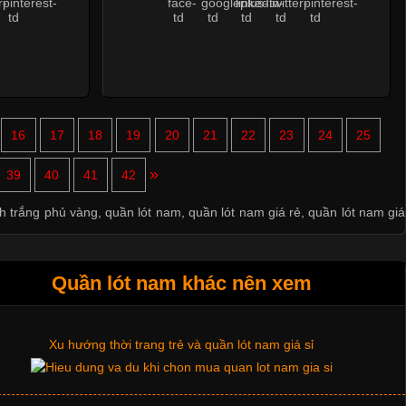
16
17
18
19
20
21
22
23
24
25
Mẫu quần short quần lót nam nữ hè thu 2017
»
39
40
41
42
Thị hiều quần lót nam bơi lội nam và nữ 2017
nh trắng phủ vàng
,
quần lót nam
,
quần lót nam giá rẻ
,
quần lót nam giá
Xu hướng thời trang trẻ và quần lót nam giá sỉ
Quần lót nam khác nên xem
Giặt và bảo quản quần lót nam đúng cách