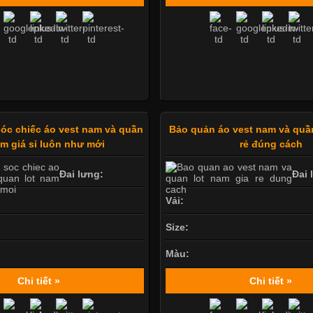
sóc chiếc áo vest nam và quần
Bảo quản áo vest nam và quần
am giá sỉ luôn như mới
rẻ đúng cách
Đai lưng:
Đai 
Vải:
Size:
Màu:
Chi tiết »
Chi tiết »