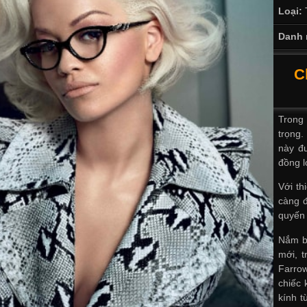
Loại:
Danh 
C
Trong 
trọng.
này đư
đồng l
Với th
càng đ
quyến 
Nắm b
mới, t
Farrow
chiếc 
kính t