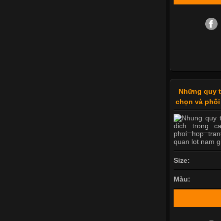
Những quy tắ
chọn và phối
Size:
Màu: