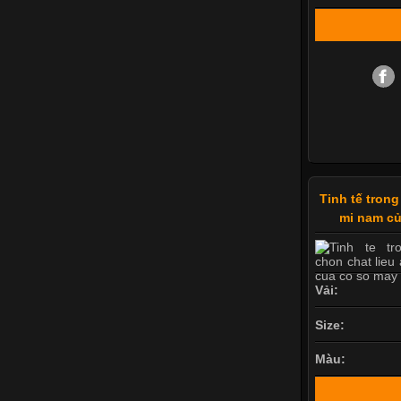
Tinh tế trong
mi nam củ
Vải:
Size:
Màu: