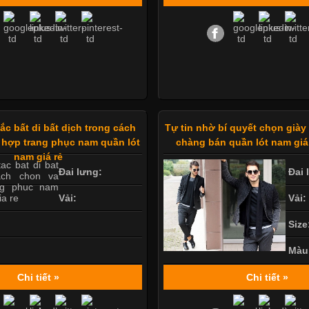
c bất di bất dịch trong cách
Tự tin nhờ bí quyết chọn già
 hợp trang phục nam quần lót
chàng bán quần lót nam giá
nam giá rẻ
Đai lưng:
Đai 
Vải:
Vải:
Size
Màu
Chi tiết »
Chi tiết »