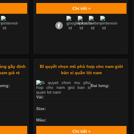
Chi tiết »
áng gầy định
Bí quyết chọn mũ phù hợp cho nam giới
nam giá rẻ
bán sỉ quần lót nam
lưng:
Đai lưng:
Vải:
Size:
Màu:
Chi tiết »