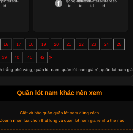
16
17
18
19
20
21
22
23
24
25
Mẫu quần short quần lót nam nữ hè thu 2017
»
39
40
41
42
Thị hiều quần lót nam bơi lội nam và nữ 2017
nh trắng phủ vàng
,
quần lót nam
,
quần lót nam giá rẻ
,
quần lót nam giá
Xu hướng thời trang trẻ và quần lót nam giá sỉ
Quần lót nam khác nên xem
Giặt và bảo quản quần lót nam đúng cách