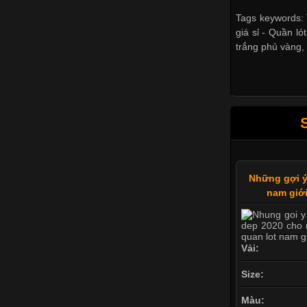
Tags keywords: 
giá sỉ -
Quần lót
trắng phủ vàng
Những gợi ý
nam giới
Vải:
Size:
Màu: