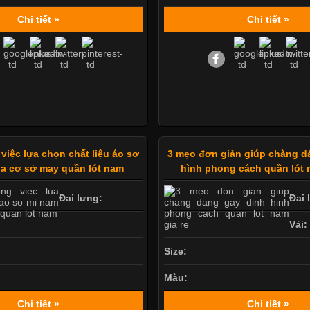
Chi tiết »
Chi tiết »
 việc lựa chọn chất liệu áo sơ
3 mẹo đơn giản giúp chàng d
a cơ sở may quần lót nam
hình phong cách quần lót 
Đai lưng:
Đai 
Vải:
Size:
Màu:
Chi tiết »
Chi tiết »