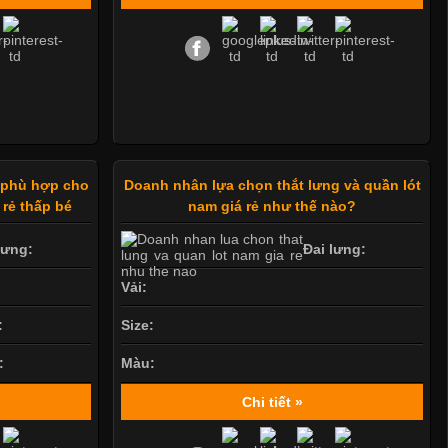
y phù hợp cho
Doanh nhân lựa chọn thắt lưng và quần lót
 rẻ thấp bé
nam giá rẻ như thế nào?
lưng:
Đai lưng:
Vải:
:
Size:
:
Màu:
Chi tiết »