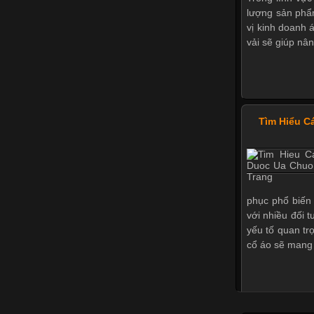
lượng sản phẩ
vị kinh doanh 
vải sẽ giúp nân
Tìm Hiểu C
phục phổ biến 
với nhiều đối 
yếu tố quan tr
cổ áo sẽ mang