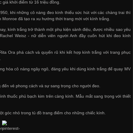
 giá khởi điểm từ 16 triệu đồng.
50, khi những cô nàng đeo kính thiếu sức hút với các chàng trai thì
n Monroe đã tạo ra xu hướng thời trang mới với kính trắng.
ay, kính trắng trở thành một phụ kiện sành điệu, được nhiều sao yêu
 Rachel Weisz - nữ diễn viên người Anh đầy cuốn hút khi đeo kính
Rita Ora phá cách và quyến rũ khi kết hợp kính trắng với trang phục
.
ương hóa cô nàng ngây ngô, đáng yêu khi dùng kính trắng để quay MV
ng đến vẻ phong cách và sự sang trọng cho người đeo.
nh thuốc phủ bạch kim trên càng kính. Mẫu mắt sang trọng với thiết
ột góc nhỏ trong tủ đồ trang điểm cho những chiếc kính.