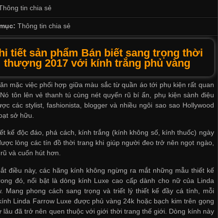
Thông tin chia sẻ
mục:
Thông tin chia sẻ
hi tiết sản phẩm Bán biết sang trọng thời
thượng 2017 với kính trắng phủ vàng
ăn mặc việc phối hợp giữa màu sắc từ quần áo tới phụ kiện rất quan
 Nó tôn lên vẻ thanh tú cùng nét quyến rũ bí ẩn, phụ kiện sành điệu
ợc các stylist, fashionista, blogger và nhiều ngôi sao sao Hollywood
oạt sở hữu.
iết kế độc đáo, phá cách, kính trắng (kính không số, kính thuốc) ngày
ược lòng các tín đồ thời trang khi giúp người đeo trở nên ngọt ngào,
rũ và cuốn hút hơn.
ắt điều này, các hãng kính không ngừng ra mắt những mẫu thiết kế
rong đó, nổi bật là dòng kính Luxe cao cấp dành cho nữ của Linda
. Mang phong cách sang trọng và triết lý thiết kế đầy cá tính, mỗi
kính Linda Farrow Luxe được phủ vàng 24k hoặc bạch kim trên gọng
ừ lâu đã trở nên quen thuộc với giới thời trang thế giới. Dòng kính này