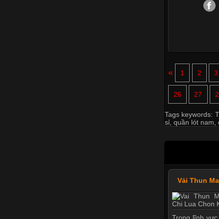
«
1
2
3
26
27
2
Tags keywords:
T
sỉ
,
quần lót nam
,
Vải Thun M
Trong lĩnh vực