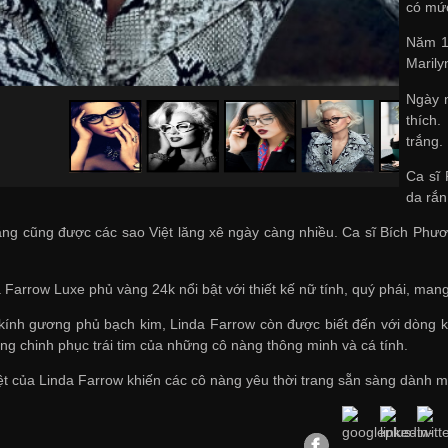
có mức
Năm 19
Marily
Ngày n
thích.
trắng.
Ca sĩ 
da rắn
rắng cũng được các sao Việt lăng xê ngày càng nhiều. Ca sĩ Bích Ph
a Farrow Luxe phủ vàng 24k nổi bật với thiết kế nữ tính, quý phái, ma
ính gương phủ bạch kim, Linda Farrow còn được biết đến với dòng kí
ng chinh phục trái tim của những cô nàng thông minh và cá tính.
iệt của Linda Farrow khiến các cô nàng yêu thời trang sẵn sàng dành m