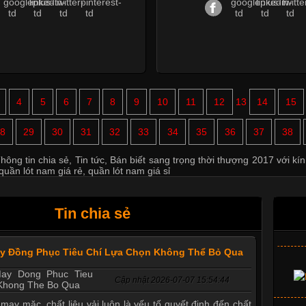
4
5
6
7
8
9
10
11
12
13
14
15
8
29
30
31
32
33
34
35
36
37
38
hông tin chia sẻ
,
Tin tức
,
Bán biết sang trọng thời thượng 2017 với kí
quần lót nam giá rẻ
,
quần lót nam giá sỉ
Tin chia sẻ
ay Đồng Phục Tiêu Chí Lựa Chọn Không Thể Bỏ Qua
Cập nhật 2026-07-07 15:54:44
 may mặc, chất liệu vải luôn là yếu tố quyết định đến chất