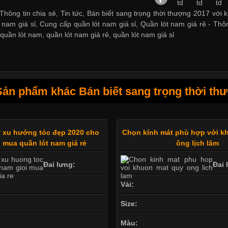
Thông tin chia sẻ, Tin tức, Bán biết sang trọng thời thượng 2017 với 
 nam giá sỉ
,
Cung cấp quần lót nam giá sỉ
,
Quần lót nam giá rẻ
-
Thôn
,
quần lót nam
,
quần lót nam giá rẻ
,
quần lót nam giá sỉ
Sản phẩm khác Bán biết sang trọng thời thư
 xu hướng tóc đẹp 2020 cho
Chọn kính mát phù hợp với k
 mua quần lót nam giá rẻ
ông lịch lãm
Đai lưng:
Đai 
Vải:
Size:
Màu: