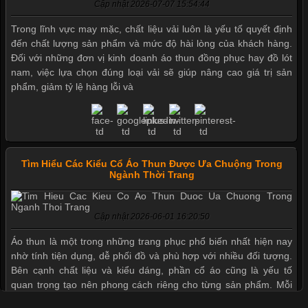
Cập nhật 2026-07-07 15:54:44
Trong lĩnh vực may mặc, chất liệu vải luôn là yếu tố quyết định
đến chất lượng sản phẩm và mức độ hài lòng của khách hàng.
Đối với những đơn vị kinh doanh áo thun đồng phục hay đồ lót
nam, việc lựa chọn đúng loại vải sẽ giúp nâng cao giá trị sản
phẩm, giảm tỷ lệ hàng lỗi và
Tìm Hiểu Các Kiểu Cổ Áo Thun Được Ưa Chuộng Trong
Ngành Thời Trang
Cập nhật 2026-06-01 16:20:50
Mẫu quần short quần lót nam nữ hè thu 2017
Áo thun là một trong những trang phục phổ biến nhất hiện nay
nhờ tính tiện dụng, dễ phối đồ và phù hợp với nhiều đối tượng.
Bên cạnh chất liệu và kiểu dáng, phần cổ áo cũng là yếu tố
Thị hiều quần lót nam bơi lội nam và nữ 2017
quan trọng tạo nên phong cách riêng cho từng sản phẩm. Mỗi
loại cổ áo sẽ mang đến một vẻ đẹp khác