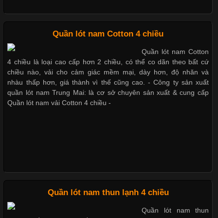
Mẫu quần lót nam giá rẻ sốt hè 2017
Những Loại Vải Thun Thông Dụng Và Đặc Điểm Nổi Bật
Quần lót nam Cotton 4 chiều
Những mẩu quần lót nam thông dụng hiện nay
Quần lót nam Cotton
Cập nhật 2026-05-20 14:58:56
4 chiều là loại cao cấp hơn 2 chiều, có thể co dãn theo bất cứ
Vải thun là một trong những chất liệu được sử dụng rộng rãi
chiều nào, vải cho cảm giác mềm mại, dày hơn, độ nhăn và
nhất trong ngành thời trang nhờ đặc tính co giãn, mềm mại và
nhàu thấp hơn, giá thành vì thế cũng cao. - Công ty sản xuất
Bộ sưu tập quần lót nam Boxer TpHCM
thoải mái khi mặc. Từ áo thun, đồ thể thao cho đến đồ lót nam,
quần lót nam Trung Mai: là cơ sở chuyên sản xuất & cung cấp
vải thun luôn đóng vai trò quan trọng trong quá trình sản xuất.
Quần lót nam vải Cotton 4 chiều -
Hiện nay, nhu cầu tìm kiếm quần lót nam giá
Quần lót nam boxer thun lạnh
Nguyên bộ quần lót nam Boxer thun lạnh giá rẻ
Xu Hướng Form Áo Thun Phổ Biến Trong Ngành May Mặc
Cập nhật 2026-05-09 15:58:23
Quần lót nam thun lạnh 4 chiều
Dễ chịu hơn với quần lót nam giá rẻ vải Cotton 4 chiều
Các Form Áo Thun Phổ Biến Hiện Nay Và Xu Hướng Trong
Quần lót nam thun
Ngành May Mặc Áo thun là một trong những trang phục quen