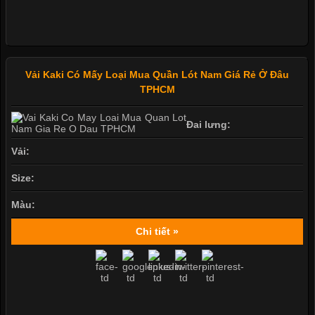
Vải Kaki Có Mấy Loại Mua Quần Lót Nam Giá Rẻ Ở Đâu
TPHCM
Đai lưng:
Vải:
Size:
Màu:
Chi tiết »