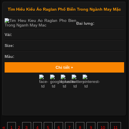
Tìm Hiểu Kiểu Áo Raglan Phổ Biến Trong Ngành May Mặc
Đai lưng:
Vải:
Size:
Màu:
Chi tiết »
«
1
2
3
4
5
6
7
8
9
10
11