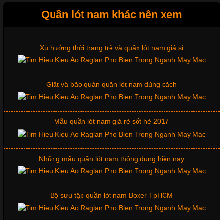
Xu hướng thời trang trẻ và quần lót nam giá sỉ
Quần lót nam khác nên xem
Giặt và bảo quản quần lót nam đúng cách
Những Mẫu Áo Thun Đồng Phục Công Ty Được Ưa
Chuộng Hiện Nay
Mẫu quần lót nam giá rẻ sốt hè 2017
Cập nhật 2026-06-01 14:23:34
Trong môi trường kinh doanh hiện đại, việc xây dựng hình ảnh
chuyên nghiệp đóng vai trò quan trọng đối với sự phát triển của
Những mẩu quần lót nam thông dụng hiện nay
doanh nghiệp. Một trong những giải pháp hiệu quả được nhiều
đơn vị lựa chọn hiện nay là sử dụng áo thun đồng phục công ty.
Không chỉ giúp tạo sự đồng bộ, áo thun
Bộ sưu tập quần lót nam Boxer TpHCM
Quần lót nam boxer thun lạnh
Chất Liệu Lycra Có Gì Đặc Biệt Trong Ngành Thời Trang?