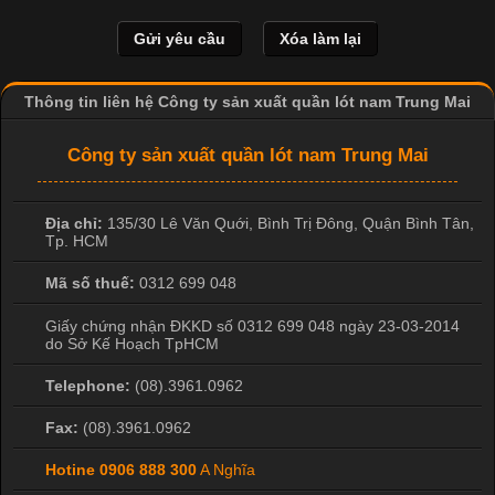
nhất trong ngành dệt may nhờ đặc tính mềm mại, thoáng mát
và thấm hút mồ hôi tốt. Đây cũng là loại vải được nhiều công ty
sản xuất quần lót nam lựa chọn để tạo ra các sản phẩm chất
lượng, phù hợp với nhu cầu sử dụng
Thông tin liên hệ Công ty sản xuất quần lót nam Trung Mai
Công ty sản xuất quần lót nam Trung Mai
Địa chỉ:
135/30 Lê Văn Quới, Bình Trị Đông
,
Quận Bình Tân
,
Tp. HCM
Mã số thuế:
0312 699 048
Giấy chứng nhận ĐKKD số 0312 699 048 ngày 23-03-2014
do Sở Kế Hoạch TpHCM
Telephone:
(08).3961.0962
Fax:
(08).3961.0962
Hotine
0906 888 300
A Nghĩa