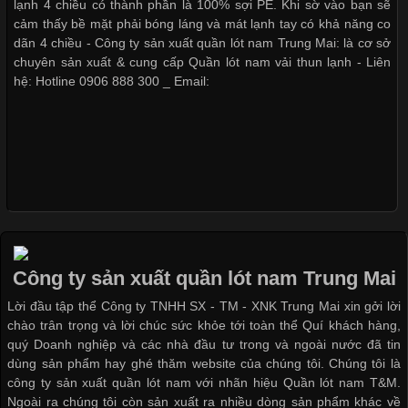
lạnh 4 chiều có thành phần là 100% sợi PE. Khi sờ vào bạn sẽ
thuộc và được sử dụng phổ biến nhất hiện nay. Không chỉ đa
cảm thấy bề mặt phải bóng láng và mát lạnh tay có khả năng co
dạng về màu sắc hay chất liệu, áo thun còn có nhiều form dáng
dãn 4 chiều - Công ty sản xuất quần lót nam Trung Mai: là cơ sở
khác nhau để phù hợp với từng phong cách thời trang và nhu
chuyên sản xuất & cung cấp Quần lót nam vải thun lạnh - Liên
cầu
hệ: Hotline 0906 888 300 _ Email:
Khám Phá Áo Phông Trang Phục Phổ Biến Nhất Hiện Nay
Cập nhật 2026-04-24 17:24:50
Áo phông là một trong những trang phục phổ biến nhất trong
đời sống hiện đại nhờ sự tiện lợi, thoải mái và dễ phối đồ.
Công ty sản xuất quần lót nam Trung Mai
Không chỉ xuất hiện trong thời trang thường ngày, áo phông còn
Lời đầu tập thể Công ty TNHH SX - TM - XNK Trung Mai xin gởi lời
được ứng dụng rộng rãi trong ngành sản xuất may mặc, đặc
chào trân trọng và lời chúc sức khỏe tới toàn thể Quí khách hàng,
biệt là các sản phẩm từ vải thun. Hiện nay,
quý Doanh nghiệp và các nhà đầu tư trong và ngoài nước đã tin
dùng sản phẩm hay ghé thăm website của chúng tôi. Chúng tôi là
công ty sản xuất quần lót nam với nhãn hiệu Quần lót nam T&M.
Ngoài ra chúng tôi còn sản xuất ra nhiều dòng sản phẩm khác về