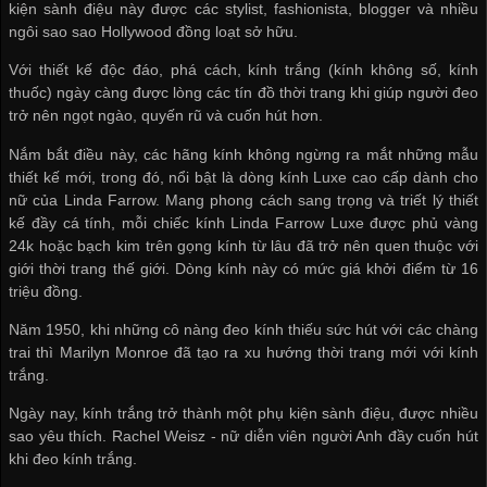
kiện sành điệu này được các stylist, fashionista, blogger và nhiều
ngôi sao sao Hollywood đồng loạt sở hữu.
Với thiết kế độc đáo, phá cách, kính trắng (kính không số, kính
thuốc) ngày càng được lòng các tín đồ thời trang khi giúp người đeo
trở nên ngọt ngào, quyến rũ và cuốn hút hơn.
Nắm bắt điều này, các hãng kính không ngừng ra mắt những mẫu
thiết kế mới, trong đó, nổi bật là dòng kính Luxe cao cấp dành cho
nữ của Linda Farrow. Mang phong cách sang trọng và triết lý thiết
kế đầy cá tính, mỗi chiếc kính Linda Farrow Luxe được phủ vàng
24k hoặc bạch kim trên gọng kính từ lâu đã trở nên quen thuộc với
giới thời trang thế giới. Dòng kính này có mức giá khởi điểm từ 16
triệu đồng.
Năm 1950, khi những cô nàng đeo kính thiếu sức hút với các chàng
trai thì Marilyn Monroe đã tạo ra xu hướng thời trang mới với kính
trắng.
Ngày nay, kính trắng trở thành một phụ kiện sành điệu, được nhiều
sao yêu thích. Rachel Weisz - nữ diễn viên người Anh đầy cuốn hút
khi đeo kính trắng.