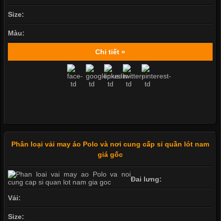
Size:
Màu:
Chi tiết »
Phân loại vải may áo Polo và nơi cung cấp sỉ quần lót nam
giá gốc
Đai lưng:
Vải:
Size: