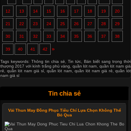
12
13
14
15
16
17
18
19
20
21
22
23
24
25
26
27
28
29
30
31
32
33
34
35
36
37
38
»
39
40
41
42
Tags keywords:
Thông tin chia sẻ
,
Tin tức
,
Bán biết sang trọng thời
thượng 2017 với kính trắng phủ vàng
,
quần lót nam
,
quần lót nam giá
rẻ
,
quần lót nam giá sỉ
,
quần lót nam
,
quần lót nam giá rẻ
,
quần lót
nam giá sỉ
Tin chia sẻ
Vải Thun May Đồng Phục Tiêu Chí Lựa Chọn Không Thể
Bỏ Qua