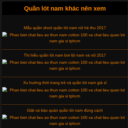
Quần lót nam khác nên xem
Mẫu quần short quần lót nam nữ hè thu 2017
Những Mẫu Áo Thun Đồng Phục Công Ty Được Ưa
Chuộng Hiện Nay
Cập nhật 2026-06-01 14:23:34
Thị hiều quần lót nam bơi lội nam và nữ 2017
Trong môi trường kinh doanh hiện đại, việc xây dựng hình ảnh
chuyên nghiệp đóng vai trò quan trọng đối với sự phát triển của
doanh nghiệp. Một trong những giải pháp hiệu quả được nhiều
đơn vị lựa chọn hiện nay là sử dụng áo thun đồng phục công ty.
Xu hướng thời trang trẻ và quần lót nam giá sỉ
Không chỉ giúp tạo sự đồng bộ, áo thun
Giặt và bảo quản quần lót nam đúng cách
Chất Liệu Lycra Có Gì Đặc Biệt Trong Ngành Thời Trang?