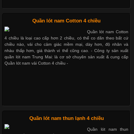
Những Loại Vải Thun Thông Dụng Và Đặc Điểm Nổi Bật
Dễ chịu hơn với quần lót nam giá rẻ vải Cotton 4 chiều
Quần lót nam Cotton 4 chiều
Quần lót nam Cotton
Cập nhật 2026-05-20 14:58:56
4 chiều là loại cao cấp hơn 2 chiều, có thể co dãn theo bất cứ
Vải thun là một trong những chất liệu được sử dụng rộng rãi
chiều nào, vải cho cảm giác mềm mại, dày hơn, độ nhăn và
nhất trong ngành thời trang nhờ đặc tính co giãn, mềm mại và
nhàu thấp hơn, giá thành vì thế cũng cao. - Công ty sản xuất
thoải mái khi mặc. Từ áo thun, đồ thể thao cho đến đồ lót nam,
quần lót nam Trung Mai: là cơ sở chuyên sản xuất & cung cấp
vải thun luôn đóng vai trò quan trọng trong quá trình sản xuất.
Quần lót nam vải Cotton 4 chiều -
Hiện nay, nhu cầu tìm kiếm quần lót nam giá
Xu Hướng Form Áo Thun Phổ Biến Trong Ngành May Mặc
Cập nhật 2026-05-09 15:58:23
Quần lót nam thun lạnh 4 chiều
Các Form Áo Thun Phổ Biến Hiện Nay Và Xu Hướng Trong
Quần lót nam thun
Ngành May Mặc Áo thun là một trong những trang phục quen