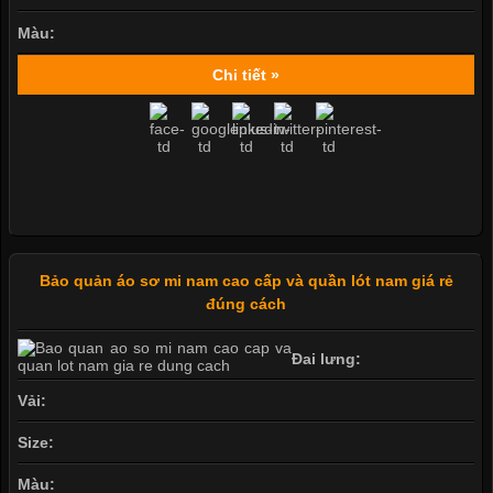
Màu:
Chi tiết »
Bảo quản áo sơ mi nam cao cấp và quần lót nam giá rẻ
đúng cách
Đai lưng:
Vải:
Size:
Màu: