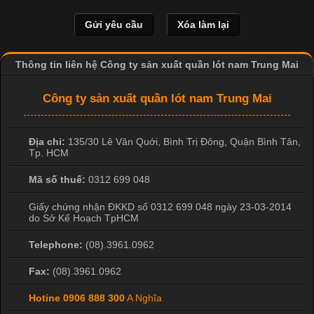
nhất trong ngành dệt may nhờ đặc tính mềm mại, thoáng mát
và thấm hút mồ hôi tốt. Đây cũng là loại vải được nhiều công ty
sản xuất quần lót nam lựa chọn để tạo ra các sản phẩm chất
lượng, phù hợp với nhu cầu sử dụng
Thông tin liên hệ Công ty sản xuất quần lót nam Trung Mai
Công ty sản xuất quần lót nam Trung Mai
Địa chỉ:
135/30 Lê Văn Quới, Bình Trị Đông
,
Quận Bình Tân
,
Tp. HCM
Mã số thuế:
0312 699 048
Giấy chứng nhận ĐKKD số 0312 699 048 ngày 23-03-2014
do Sở Kế Hoạch TpHCM
Telephone:
(08).3961.0962
Fax:
(08).3961.0962
Hotine
0906 888 300
A Nghĩa