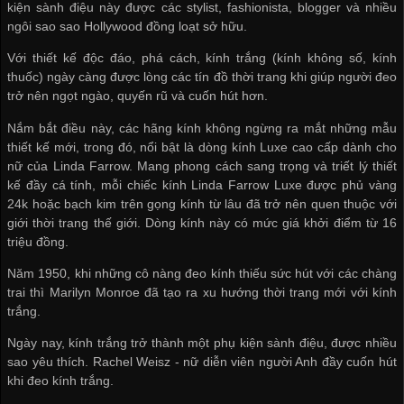
kiện sành điệu này được các stylist, fashionista, blogger và nhiều
ngôi sao sao Hollywood đồng loạt sở hữu.
Với thiết kế độc đáo, phá cách, kính trắng (kính không số, kính
thuốc) ngày càng được lòng các tín đồ thời trang khi giúp người đeo
trở nên ngọt ngào, quyến rũ và cuốn hút hơn.
Nắm bắt điều này, các hãng kính không ngừng ra mắt những mẫu
thiết kế mới, trong đó, nổi bật là dòng kính Luxe cao cấp dành cho
nữ của Linda Farrow. Mang phong cách sang trọng và triết lý thiết
kế đầy cá tính, mỗi chiếc kính Linda Farrow Luxe được phủ vàng
24k hoặc bạch kim trên gọng kính từ lâu đã trở nên quen thuộc với
giới thời trang thế giới. Dòng kính này có mức giá khởi điểm từ 16
triệu đồng.
Năm 1950, khi những cô nàng đeo kính thiếu sức hút với các chàng
trai thì Marilyn Monroe đã tạo ra xu hướng thời trang mới với kính
trắng.
Ngày nay, kính trắng trở thành một phụ kiện sành điệu, được nhiều
sao yêu thích. Rachel Weisz - nữ diễn viên người Anh đầy cuốn hút
khi đeo kính trắng.