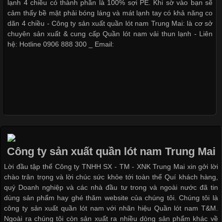
lạnh 4 chiều có thành phần là 100% sợi PE. Khi sờ vào bạn sẽ
thuộc và được sử dụng phổ biến nhất hiện nay. Không chỉ đa
cảm thấy bề mặt phải bóng láng và mát lạnh tay có khả năng co
dạng về màu sắc hay chất liệu, áo thun còn có nhiều form dáng
dãn 4 chiều - Công ty sản xuất quần lót nam Trung Mai: là cơ sở
khác nhau để phù hợp với từng phong cách thời trang và nhu
chuyên sản xuất & cung cấp Quần lót nam vải thun lạnh - Liên
cầu
hệ: Hotline 0906 888 300 _ Email:
Khám Phá Áo Phông Trang Phục Phổ Biến Nhất Hiện Nay
Cập nhật 2026-04-24 17:24:50
Áo phông là một trong những trang phục phổ biến nhất trong
đời sống hiện đại nhờ sự tiện lợi, thoải mái và dễ phối đồ.
Công ty sản xuất quần lót nam Trung Mai
Không chỉ xuất hiện trong thời trang thường ngày, áo phông còn
Lời đầu tập thể Công ty TNHH SX - TM - XNK Trung Mai xin gởi lời
được ứng dụng rộng rãi trong ngành sản xuất may mặc, đặc
chào trân trọng và lời chúc sức khỏe tới toàn thể Quí khách hàng,
biệt là các sản phẩm từ vải thun. Hiện nay,
quý Doanh nghiệp và các nhà đầu tư trong và ngoài nước đã tin
dùng sản phẩm hay ghé thăm website của chúng tôi. Chúng tôi là
công ty sản xuất quần lót nam với nhãn hiệu Quần lót nam T&M.
Ngoài ra chúng tôi còn sản xuất ra nhiều dòng sản phẩm khác về