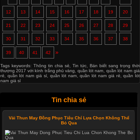
12
13
14
15
16
17
18
19
20
21
22
23
24
25
26
27
28
29
30
31
32
33
34
35
36
37
38
»
39
40
41
42
Tags keywords:
Thông tin chia sẻ
,
Tin tức
,
Bán biết sang trọng thời
thượng 2017 với kính trắng phủ vàng
,
quần lót nam
,
quần lót nam giá
rẻ
,
quần lót nam giá sỉ
,
quần lót nam
,
quần lót nam giá rẻ
,
quần lót
nam giá sỉ
Tin chia sẻ
Vải Thun May Đồng Phục Tiêu Chí Lựa Chọn Không Thể
Bỏ Qua