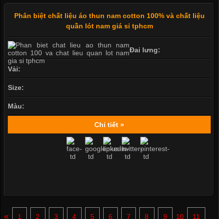
Phân biệt chất liệu áo thun nam cotton 100% và chất liệu
quần lót nam giá sỉ tphcm
Đai lưng:
Vải:
Size:
Màu:
Chi tiết »
«
1
2
3
4
5
6
7
8
9
10
11