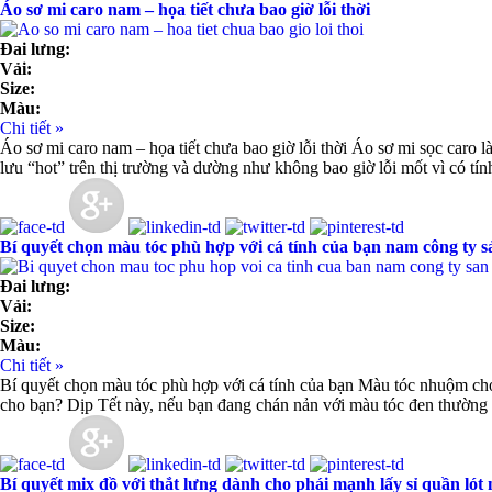
Áo sơ mi caro nam – họa tiết chưa bao giờ lỗi thời
Đai lưng:
Vải:
Size:
Màu:
Chi tiết »
Áo sơ mi caro nam – họa tiết chưa bao giờ lỗi thời Áo sơ mi sọc caro là 
lưu “hot” trên thị trường và dường như không bao giờ lỗi mốt vì có tín
Bí quyết chọn màu tóc phù hợp với cá tính của bạn nam công ty s
Đai lưng:
Vải:
Size:
Màu:
Chi tiết »
Bí quyết chọn màu tóc phù hợp với cá tính của bạn Màu tóc nhuộm cho 
cho bạn? Dịp Tết này, nếu bạn đang chán nản với màu tóc đen thường
Bí quyết mix đồ với thắt lưng dành cho phái mạnh lấy sỉ quần lót