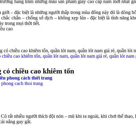
 trường hàng trăm những mẫu sản phẩm giày cao cấp nam mới nhất giú
iới – đặc biệt là những người thấp trong mùa đông này đó là dòng bố
– chắc chắn – chống xê dịch – không xẹp lún - đặc biệt là tính năng 
 trong mọi thời tiết.
iều cao
 có chiều cao khiêm tốn, quần lót nam, quần lót nam giá rẻ, quần lót n
ó chiều cao khiêm tốn
,
quần lót nam
,
quần lót nam giá rẻ
,
quần lót nam g
 có chiều cao khiêm tốn
lên phong cách thời trang
ó rất nhiều người thích đội nón – mũ khi ra ngoài, khi chơi thể thao,
ái nắng gay gắt.