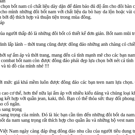
hân
 chọn bốt nam có chất liệu dày dặn để đảm bảo đủ độ ấm cho đôi bàn c
cho mình những đôi bốt nam với chất liệu da bò hay da lộn hoặc vải ca
bởi độ thích hợp và thuận tiện trong mùa đông.
 áp
a người thấp đó là những đôi bốt có thiết kế đơn giản. Bốt nam mũi t
inh lấp lánh – thời trang cũng được đông đảo những anh chàng có chi
 bởi sự ấm áp và thời trang, mang đến cá tính mạnh mẽ cho các bạn na
ombat bốt nam còn được đông đảo phái đẹp lựa chọn bởi nét cá tính 
và tủ đồ của mình nhé !!!
, với mức giá khá mềm luôn được đông đảo các bạn teen nam lựa chọn.
 cao cơ thể, hơn thế nữa lại ấm áp với nhiều kiểu dáng và chủng loại 
ng kết hợp với quần jean, kaki, thô. Bạn có thể thỏa sức thay đổi phon
ao cổ ngắn.
 sang trọng
ang trọng của mình. Đó là lúc bạn cần tìm đến những đôi bốt da nam.
bốt da nam sang trọng rất thích hợp cho quần âu và những bộ vest nam
iệt Nam ngày càng đáp ứng đông đảo nhu cầu của người tiêu dung tron