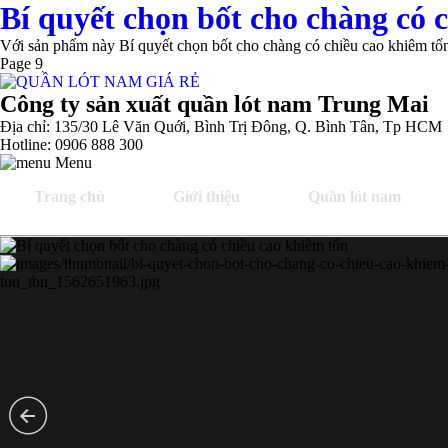
Bí quyết chọn bốt cho chàng có 
Với sản phẩm này Bí quyết chọn bốt cho chàng có chiều cao khiêm tốn,
Page 9
Công ty sản xuất quần lót nam Trung Mai
Địa chỉ: 135/30 Lê Văn Quới, Bình Trị Đông, Q. Bình Tân, Tp HCM
Hotline: 0906 888 300
Menu
Trang chủ
Giới thiệu
Quần lót nam