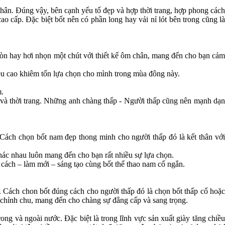
hân. Đúng vậy, bên cạnh yếu tố đẹp và hợp thời trang, hợp phong cách
o cấp. Đặc biệt bốt nên có phần long hay vải nỉ lót bên trong cũng là
ròn hay hơi nhọn một chút với thiết kế ôm chân, mang đến cho bạn cảm
ều cao khiêm tốn lựa chọn cho mình trong mùa đông này.
m.
và thời trang. Những anh chàng thấp - Người thấp cũng nên mạnh dạn
 Cách chọn bốt nam đẹp thong minh cho người thấp đó là kết thân với
khác nhau luôn mang đến cho bạn rất nhiều sự lựa chọn.
g cách – làm mới – sáng tạo cùng bốt thể thao nam cổ ngắn.
 Cách chon bốt đúng cách cho người thấp đó là chọn bốt thấp cổ hoặc
 chỉnh chu, mang đến cho chàng sự đẳng cấp và sang trọng.
g và ngoài nước. Đặc biệt là trong lĩnh vực sản xuất giày tăng chiều