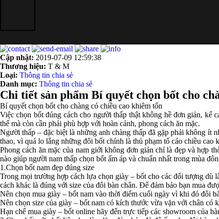
Cập nhật:
2019-07-09 12:59:38
Thương hiệu:
T & M
Loại:
Thông tin chia sẻ
Danh mục:
Thông tin chia sẻ
Chi tiết sản phẩm Bí quyết chọn bốt cho ch
Bí quyết chọn bốt cho chàng có chiều cao khiêm tốn
Việc chọn bốt đúng cách cho người thấp thật không hề đơn giản, kể 
thể mà còn cần phải phù hợp với hoàn cảnh, phong cách ăn mặc.
Người thấp – đặc biệt là những anh chàng thấp đã gặp phải không ít
thao, vì quá lo lắng những đôi bốt chính là thủ phạm tố cáo chiều cao
Phong cách ăn mặc của nam giới không đơn giản chỉ là đẹp và hợp th
nào giúp người nam thấp chọn bốt ấm áp và chuẩn nhất trong mùa đô
1.Chọn bốt nam đẹp đúng size
Trong mọi trường hợp cách lựa chọn giày – bốt cho các đối tượng dù l
cách khác là đúng với size của đôi bàn chân. Để đảm bảo bạn mua được
Nên chọn mua giày – bốt nam vào thời điểm cuối ngày vì khi đó đôi b
Nên chọn size của giày – bốt nam có kích thước vừa vặn với chân có k
Hạn chế mua giày – bốt online hãy đến trực tiếp các showroom của h