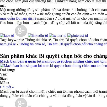
cao chon nam giới của thương hiệu Linhkent hàng năm cho ra mắt thị
mật.
Một trong những dòng sản phẩm mới và được ưu chuộng nhất của nam g
Với thiết kế thông minh – hệ thống tăng chiều cao ổn định – an toàn 
mua quần lót nam giá rẻ
mang đến sự thoải mái tự tin cho bạn mang giày
Cao hơn – đẹp hơn – sành điệu – đẳng cấp với bốt nam da thật tăng ch
Tags keywords: Thông tin chia sẻ, Tin tức, Bí quyết chọn bốt cho chàng
nam giá rẻ
-
Thông tin chia sẻ
,
Tin tức
,
Bí quyết chọn bốt cho chàng c
Sản phẩm khác Bí quyết chọn bốt cho chàng
Mách bạn bán sỉ quần lót nam bí quyết chọn những chiếc mũ tôn 
Đai lưng:
Vải:
Size:
Màu:
Chi tiết »
Mách bạn bí quyết chọn những chiếc mũ tôn lên phong cách thời trang C
dụng giữ ấm cho đầu của chúng ta vào mùa đông, bảo vệ làn da trong c