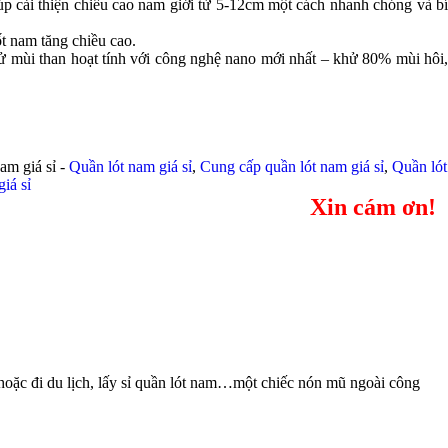
p cải thiện chiều cao nam giới từ 5-12cm một cách nhanh chóng và bí
t nam tăng chiều cao.
khử mùi than hoạt tính với công nghệ nano mới nhất – khử 80% mùi hôi,
am giá sỉ -
Quần lót nam giá sỉ
,
Cung cấp quần lót nam giá sỉ
,
Quần lót
iá sỉ
Xin cám ơn!
 hoặc đi du lịch, lấy sỉ quần lót nam…một chiếc nón mũ ngoài công