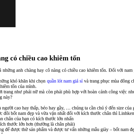
àng có chiều cao khiêm tốn
cả những anh chàng hay cô nàng có chiều cao khiêm tốn. Đối với nam
 những khó khăn khi chọn
quần lót nam giá sỉ
và trang phục mùa đông ch
 khiêm tốn của mình.
ời trang như phái nữ mà còn phải phù hợp với hoàn cảnh công việc n
ng này?
à người cao hay thấp, béo hay gầy, … chúng ta cần chú ý đến size của 
 đôi bốt nam đẹp và vừa vặn nhất đối với kích thước chân thì Linhkent
àn chân của bạn có kích thước lớn nhấn
ích thước lớn hơn (thường là chân phải)
àng để được thử sản phẩm và được tư vấn những mẫu giày – bốt nam đẹ