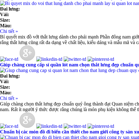
Đai lưng:
Vải:
Size:
Màu:
Chi tiết »
Bí quyết mix đồ với thắt lưng dành cho phái mạnh Phần đông nam giới
rằng thắt lưng cũng rất đa dạng về chất liệu, kiểu dáng và mẫu mã và c
Giúp chàng cung cấp sỉ quần lót nam chọn thắt lưng đẹp chuẩn q
Đai lưng:
Vải:
Size:
Màu:
Chi tiết »
Giúp chàng chọn thắt lưng đẹp chuẩn quý ông thành đạt Quan niệm chi
nam. Rất ít người ý thức được rằng chúng là món phụ kiện không thể t
Chuẩn bị các món đồ đi biển cần thiết cho nam giới công ty sản x