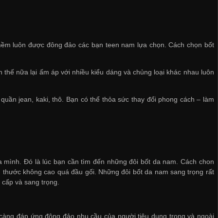
há mềm luôn được đông đảo các bạn teen nam lựa chọn. Cách chọn bốt
n thế nữa lại ấm áp với nhiều kiểu dáng và chủng loại khác nhau luôn
quần jean, kaki, thô. Bạn có thể thỏa sức thay đổi phong cách – làm
 mình. Đó là lúc bạn cần tìm đến những đôi bốt da nam. Cách chon
ch thước không cao quá đầu gối. Những đôi bốt da nam sang trọng rất
cấp và sang trọng.
càng đáp ứng đông đảo nhu cầu của người tiêu dung trong và ngoài