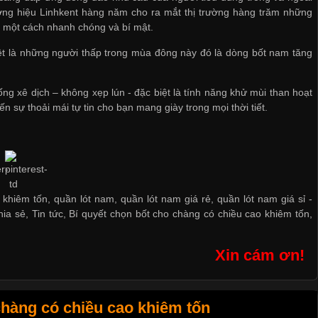
hương hiệu Linhkent hàng năm cho ra mắt thị trường hàng trăm những
m một cách nhanh chóng và bí mật.
t là những người thấp trong mùa đông này đó là dòng bốt nam tăng
ng xê dịch – không xẹp lún - đặc biệt là tính năng khử mùi than hoạt
 sự thoải mái tự tin cho bạn mang giày trong mọi thời tiết.
khiêm tốn, quần lót nam, quần lót nam giá rẻ, quần lót nam giá sỉ -
hia sẻ
,
Tin tức
,
Bí quyết chọn bốt cho chàng có chiều cao khiêm tốn
,
Xin cám ơn!
hàng có chiều cao khiêm tốn