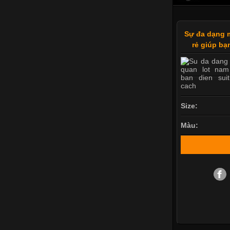
Sự đa dạng m
rẻ giúp bạ
Size:
Màu: