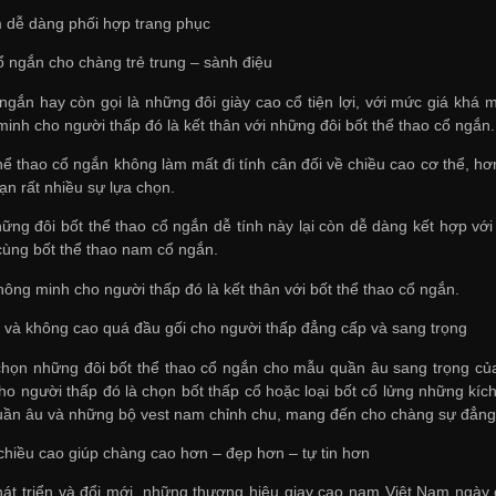
 dễ dàng phối hợp trang phục
ổ ngắn cho chàng trẻ trung – sành điệu
 ngắn hay còn gọi là những đôi giày cao cổ tiện lợi, với mức giá k
inh cho người thấp đó là kết thân với những đôi bốt thể thao cổ ngắn.
hể thao cổ ngắn không làm mất đi tính cân đối về chiều cao cơ thể, hơ
n rất nhiều sự lựa chọn.
ững đôi bốt thể thao cổ ngắn dễ tính này lại còn dễ dàng kết hợp với 
cùng bốt thể thao nam cổ ngắn.
ông minh cho người thấp đó là kết thân với bốt thể thao cổ ngắn.
ổ và không cao quá đầu gối cho người thấp đẳng cấp và sang trọng
họn những đôi bốt thể thao cổ ngắn cho mẫu quần âu sang trọng của
ho người thấp đó là chọn bốt thấp cổ hoặc loại bốt cổ lửng những kí
uần âu và những bộ vest nam chỉnh chu, mang đến cho chàng sự đẳng 
chiều cao giúp chàng cao hơn – đẹp hơn – tự tin hơn
t triển và đổi mới, những thương hiệu giay cao nam Việt Nam ngày 