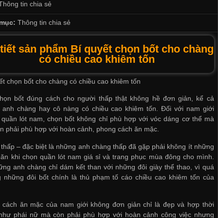
Thông tin chia sẻ
mục:
Thông tin chia sẻ
 tiết sản phẩm Bí quyết chọn bốt cho chàng
có chiều cao khiêm tốn
ết chọn bốt cho chàng có chiều cao khiêm tốn
chọn bốt đúng cách cho người thấp thật không hề đơn giản, kể cả
 anh chàng hay cô nàng có chiều cao khiêm tốn. Đối với nam giới
 quần lót nam
, chọn bốt không chỉ phù hợp với vóc dáng cơ thể mà
n phải phù hợp với hoàn cảnh, phong cách ăn mặc.
thấp – đặc biệt là những anh chàng thấp đã gặp phải không ít những
hăn khi chọn
quần lót nam giá sỉ
và trang phục mùa đông cho mình.
ng anh chàng chỉ dám kết than với những đôi giày thể thao, vì quá
g những đôi bốt chính là thủ phạm tố cáo chiều cao khiêm tốn của
 cách ăn mặc của nam giới không đơn giản chỉ là đẹp và hợp thời
 như phái nữ mà còn phải phù hợp với hoàn cảnh công việc nhưng