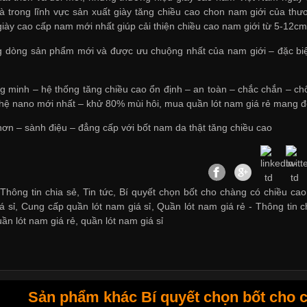
là trong lĩnh vực sản xuất giày tăng chiều cao chon nam giới của t
ày cao cấp nam mới nhất giúp cải thiện chiều cao nam giới từ 5-12c
g dòng sản phẩm mới và được ưu chuộng nhất của nam giới – đặc biệ
ng minh – hệ thống tăng chiều cao ổn định – an toàn – chắc chắn – chố
ghệ nano mới nhất – khử 80% mùi hôi,
mua quần lót nam giá rẻ
mang đến
ơn – sành điệu – đẳng cấp với bốt nam da thật tăng chiều cao
Thông tin chia sẻ, Tin tức, Bí quyết chọn bốt cho chàng có chiều cao 
á sỉ
,
Cung cấp quần lót nam giá sỉ
,
Quần lót nam giá rẻ
-
Thông tin c
uần lót nam giá rẻ
,
quần lót nam giá sỉ
Sản phẩm khác Bí quyết chọn bốt cho c