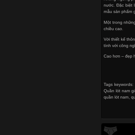
nước. Đặc biệt 
mẫu sản phẩm gi
Một trong nhữn
chiều cao.
Với thiết kế thô
tính với công n
Cao hơn – đẹp h
Tags keywords: 
Quần lót nam gi
quần lót nam
,
q