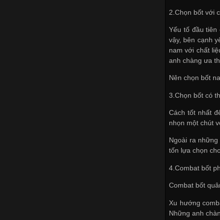
2.Chọn bốt với 
Yếu tố đầu tiên
vậy, bên cạnh y
nam với chất li
anh chàng ưa th
Nên chọn bốt na
3.Chọn bốt có th
Cách tốt nhất đ
nhọn một chút v
Ngoài ra những 
tốn lựa chọn ch
4.Combat bốt ph
Combat bốt quân
Xu hướng combat
Những anh chàng