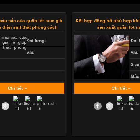
àu sắc của quần lót nam giá
Kết hợp đồng hồ phù hợp khi
n diện suit thật phong cách
sản xuất quần lót 
Đai lưng:
Đai 
Vải:
Vải:
Size
Màu
Chi tiết »
Chi tiết »