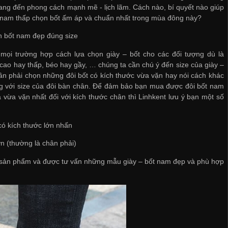
ng đến phong cách mạnh mẽ - lịch lãm. Cách nào, bí quyết nào giúp
 nam thấp chọn bốt ấm áp và chuẩn nhất trong mùa đông này?
n bốt nam đẹp đúng size
 mọi trường hợp cách lựa chọn giày – bốt cho các đối tượng dù là
cao hay thấp, béo hay gầy, … chúng ta cần chú ý đến size của giày –
ần phải chọn những đôi bốt có kích thước vừa vặn hay nói cách khác
g với size của đôi bàn chân. Để đảm bảo bạn mua được đôi bốt nam
 vừa vặn nhất đối với kích thước chân thì Linhkent lưu ý bạn một số
có kích thước lớn nhấn
n (thường là chân phải)
ử sản phẩm và được tư vấn những mẫu giày – bốt nam đẹp và phù hợp