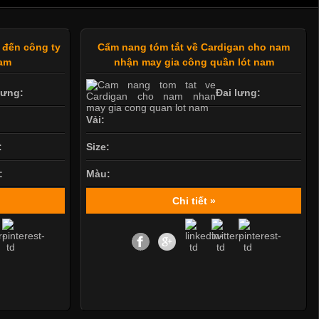
 đến công ty
Cẩm nang tóm tắt về Cardigan cho nam
nam
nhận may gia công quần lót nam
lưng:
Đai lưng:
Vải:
:
Size:
:
Màu:
Chi tiết »