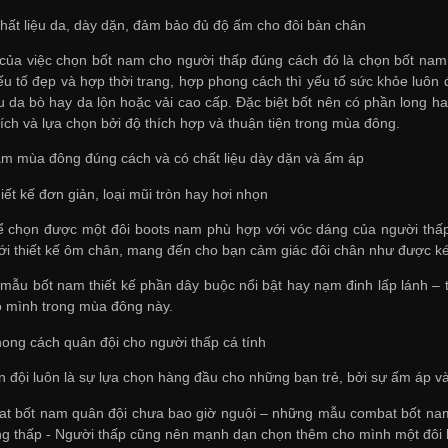
chất liệu da, dày dặn, đảm bảo đủ độ ấm cho đôi bàn chân
 của việc chọn bốt nam cho người thấp đúng cách đó là chọn bốt na
ếu tố đẹp và hợp thời trang, hợp phong cách thì yếu tố sức khỏe luô
ệu da bò hay da lộn hoặc vải cao cấp. Đặc biệt bốt nên có phần long 
ích và lựa chọn bởi độ thích hợp và thuận tiện trong mùa đông.
m mùa đông đúng cách và có chất liệu dày dặn và ấm áp
iết kế đơn giản, loại mũi tròn hay hơi nhọn
ể chọn được một đôi boots nam phù hợp với vóc dáng của người thấp 
ới thiết kế ôm chân, mang đến cho bạn cảm giác đôi chân như được ké
mẫu bốt nam thiết kế phần dây buộc nổi bật hay nạm đinh lấp lánh –
o mình trong mùa đông này.
ong cách quân đội cho người thấp cá tính
 đội luôn là sự lựa chọn hàng đầu cho những bạn trẻ, bởi sự ấm áp v
 bốt nam quân đội chưa bao giờ nguội – những mẫu combat bốt nam c
 thấp - Người thấp cũng nên mạnh dạn chọn thêm cho mình một đôi bố