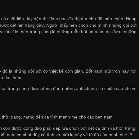
m có chất liệu dày dặn để đảm bảo đủ độ ấm cho đôi bàn chân. Đúng
n được đặt lên hàng đầu. Người thấp nên chọn cho mình những đôi bốt
hay vải nỉ lót bên trong cũng là những mẫu bốt nam ấm áp được những
đó là những đôi bốt có thiết kế đơn giản. Bốt nam mũi tròn hay hơi
o dài thêm.
 thời trang cũng được đông đảo những anh chàng có chiều cao khiêm
à thời trang, mang đến cá tính mạnh mẽ cho các bạn nam.
òn được đông đảo phái đẹp lựa chọn bởi nét cá tính và thời trang.
t nam combat đầy cá tính và mới lạ này và tủ đồ của mình nhé !!!