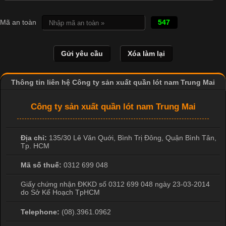
Mã an toàn
547
Thông tin liên hệ Công ty sản xuất quần lót nam Trung Mai
Công ty sản xuất quần lót nam Trung Mai
Địa chỉ:
135/30 Lê Văn Quới, Bình Trị Đông
,
Quận Bình Tân
,
Cập nhật 2026-04-24 17:24:50
Tp. HCM
Áo phông là một trong những trang phục phổ biến nhất trong
Mã số thuế:
0312 699 048
đời sống hiện đại nhờ sự tiện lợi, thoải mái và dễ phối đồ.
Không chỉ xuất hiện trong thời trang thường ngày, áo phông còn
Giấy chứng nhận ĐKKD số 0312 699 048 ngày 23-03-2014
được ứng dụng rộng rãi trong ngành sản xuất may mặc, đặc
do Sở Kế Hoạch TpHCM
biệt là các sản phẩm từ vải thun. Hiện nay,
Telephone:
(08).3961.0962