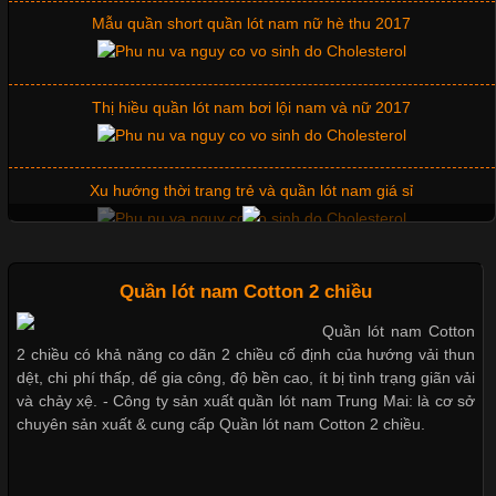
Chuộng Hiện Nay
Mẫu quần short quần lót nam nữ hè thu 2017
Cập nhật 2026-06-01 14:23:34
Thị hiều quần lót nam bơi lội nam và nữ 2017
Trong môi trường kinh doanh hiện đại, việc xây dựng hình ảnh
chuyên nghiệp đóng vai trò quan trọng đối với sự phát triển của
doanh nghiệp. Một trong những giải pháp hiệu quả được nhiều
Xu hướng thời trang trẻ và quần lót nam giá sỉ
đơn vị lựa chọn hiện nay là sử dụng áo thun đồng phục công ty.
Không chỉ giúp tạo sự đồng bộ, áo thun
Giặt và bảo quản quần lót nam đúng cách
Quần lót nam Cotton 2 chiều
Quần lót nam Cotton
Chất Liệu Lycra Có Gì Đặc Biệt Trong Ngành Thời Trang?
2 chiều có khả năng co dãn 2 chiều cố định của hướng vải thun
Mẫu quần lót nam giá rẻ sốt hè 2017
dệt, chi phí thấp, dể gia công, độ bền cao, ít bị tình trạng giãn vải
Cập nhật 2026-05-27 17:03:46
và chảy xệ. - Công ty sản xuất quần lót nam Trung Mai: là cơ sở
chuyên sản xuất & cung cấp Quần lót nam Cotton 2 chiều.
Vải Lycra Là Gì? Chất Liệu Co Giãn Được Ưa Chuộng Trong
Những mẩu quần lót nam thông dụng hiện nay
Ngành May Mặc Trong ngành thời trang hiện đại, các loại vải có
khả năng co giãn tốt ngày càng được ưa chuộng nhằm mang lại