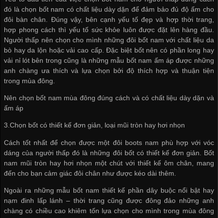
đó là chọn bốt nam có chất liệu dày dặn để đảm bảo đủ độ ấm cho
đôi bàn chân. Đúng vậy, bên cạnh yếu tố đẹp và hợp thời trang,
hợp phong cách thì yếu tố sức khỏe luôn được đặt lên hàng đầu.
Người thấp nên chọn cho mình những đôi bốt nam với chất liệu da
bò hay da lộn hoặc vải cao cấp. Đặc biệt bốt nên có phần long hay
vải nỉ lót bên trong cũng là những mẫu bốt nam ấm áp được những
anh chàng ưa thích và lựa chọn bởi độ thích hợp và thuận tiện
trong mùa đông.
Nên chọn bốt nam mùa đông đúng cách và có chất liệu dày dặn và
ấm áp
3.Chọn bốt có thiết kế đơn giản, loại mũi tròn hay hơi nhọn
Cách tốt nhất để chọn được một đôi boots nam phù hợp với vóc
dáng của người thấp đó là những đôi bốt có thiết kế đơn giản. Bốt
nam mũi tròn hay hơi nhọn một chút với thiết kế ôm chân, mang
đến cho bạn cảm giác đôi chân như được kéo dài thêm.
Ngoài ra những mẫu bốt nam thiết kế phần dây buộc nổi bật hay
nạm đinh lấp lánh – thời trang cũng được đông đảo những anh
chàng có chiều cao khiêm tốn lựa chọn cho mình trong mùa đông