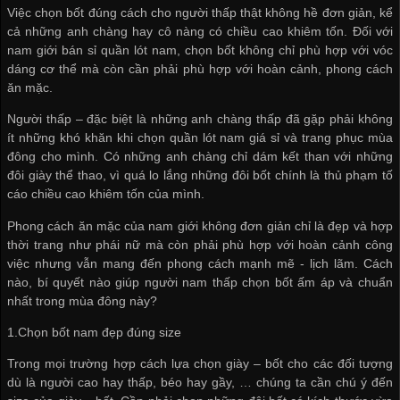
Việc chọn bốt đúng cách cho người thấp thật không hề đơn giản, kể
cả những anh chàng hay cô nàng có chiều cao khiêm tốn. Đối với
nam giới
bán sỉ quần lót nam
, chọn bốt không chỉ phù hợp với vóc
dáng cơ thể mà còn cần phải phù hợp với hoàn cảnh, phong cách
ăn mặc.
Người thấp – đặc biệt là những anh chàng thấp đã gặp phải không
ít những khó khăn khi chọn
quần lót nam giá sỉ
và trang phục mùa
đông cho mình. Có những anh chàng chỉ dám kết than với những
đôi giày thể thao, vì quá lo lắng những đôi bốt chính là thủ phạm tố
cáo chiều cao khiêm tốn của mình.
Phong cách ăn mặc của nam giới không đơn giản chỉ là đẹp và hợp
thời trang như phái nữ mà còn phải phù hợp với hoàn cảnh công
việc nhưng vẫn mang đến phong cách mạnh mẽ - lịch lãm. Cách
nào, bí quyết nào giúp người nam thấp chọn bốt ấm áp và chuẩn
nhất trong mùa đông này?
1.Chọn bốt nam đẹp đúng size
Trong mọi trường hợp cách lựa chọn giày – bốt cho các đối tượng
dù là người cao hay thấp, béo hay gầy, … chúng ta cần chú ý đến