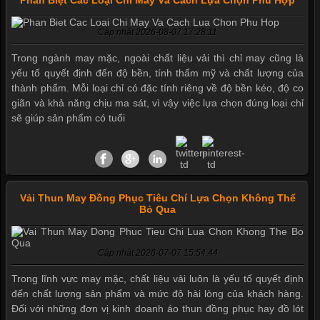
Cập nhật 2026-08-07 17:28:11
Trong ngành may mặc, ngoài chất liệu vải thì chỉ may cũng là
yếu tố quyết định đến độ bền, tính thẩm mỹ và chất lượng của
thành phẩm. Mỗi loại chỉ có đặc tính riêng về độ bền kéo, độ co
giãn và khả năng chịu ma sát, vì vậy việc lựa chọn đúng loại chỉ
Mẫu quần short quần lót nam nữ hè thu 2017
sẽ giúp sản phẩm có tuổi
Thị hiều quần lót nam bơi lội nam và nữ 2017
Vải Thun May Đồng Phục Tiêu Chí Lựa Chọn Không Thể
Bỏ Qua
Xu hướng thời trang trẻ và quần lót nam giá sỉ
Cập nhật 2026-07-07 15:54:44
Giặt và bảo quản quần lót nam đúng cách
Trong lĩnh vực may mặc, chất liệu vải luôn là yếu tố quyết định
đến chất lượng sản phẩm và mức độ hài lòng của khách hàng.
Đối với những đơn vị kinh doanh áo thun đồng phục hay đồ lót