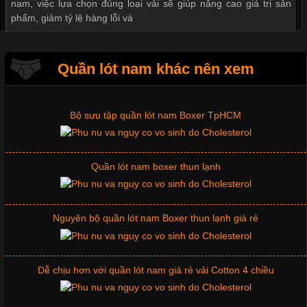
nam, việc lựa chọn đúng loại vải sẽ giúp nâng cao giá trị sản
Mẫu quần lót nam giá rẻ sốt hè 2017
phẩm, giảm tỷ lệ hàng lỗi và
Những mẩu quần lót nam thông dụng hiện nay
Quần lót nam khác nên xem
Tìm Hiểu Các Kiểu Cổ Áo Thun Được Ưa Chuộng Trong
Ngành Thời Trang
Bộ sưu tập quần lót nam Boxer TpHCM
Cập nhật 2026-06-01 16:20:50
Quần lót nam boxer thun lạnh
Áo thun là một trong những trang phục phổ biến nhất hiện nay
nhờ tính tiện dụng, dễ phối đồ và phù hợp với nhiều đối tượng.
Bên cạnh chất liệu và kiểu dáng, phần cổ áo cũng là yếu tố
quan trọng tạo nên phong cách riêng cho từng sản phẩm. Mỗi
Nguyên bộ quần lót nam Boxer thun lạnh giá rẻ
loại cổ áo sẽ mang đến một vẻ đẹp khác
Dễ chịu hơn với quần lót nam giá rẻ vải Cotton 4 chiều
Những Mẫu Áo Thun Đồng Phục Công Ty Được Ưa