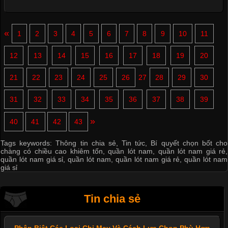
«
1
2
3
4
5
6
7
8
9
10
11
12
13
14
15
16
17
18
19
20
21
22
23
24
25
26
27
28
29
30
31
32
33
34
35
36
37
38
39
»
40
41
42
43
Tags keywords:
Thông tin chia sẻ
,
Tin tức
,
Bí quyết chọn bốt cho
chàng có chiều cao khiêm tốn
,
quần lót nam
,
quần lót nam giá rẻ
,
quần lót nam giá sỉ
,
quần lót nam
,
quần lót nam giá rẻ
,
quần lót nam
giá sỉ
Tin chia sẻ
Phân Biệt Các Loại Chỉ May Và Cách Lựa Chọn Phù Hợp