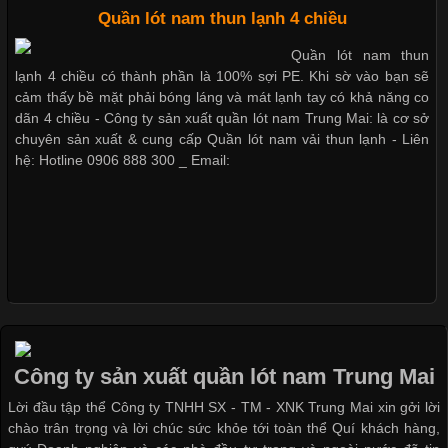
Cập nhật 2026-05-20 14:58:56
Quần lót nam thun lạnh 4 chiều
Vải thun là một trong những chất liệu được sử dụng rộng rãi
Quần lót nam thun
nhất trong ngành thời trang nhờ đặc tính co giãn, mềm mại và
lạnh 4 chiều có thành phần là 100% sợi PE. Khi sờ vào bạn sẽ
thoải mái khi mặc. Từ áo thun, đồ thể thao cho đến đồ lót nam,
cảm thấy bề mặt phải bóng láng và mát lạnh tay có khả năng co
vải thun luôn đóng vai trò quan trọng trong quá trình sản xuất.
dãn 4 chiều - Công ty sản xuất quần lót nam Trung Mai: là cơ sở
Hiện nay, nhu cầu tìm kiếm quần lót nam giá
chuyên sản xuất & cung cấp Quần lót nam vải thun lạnh - Liên
hệ: Hotline 0906 888 300 _ Email:
Xu Hướng Form Áo Thun Phổ Biến Trong Ngành May Mặc
Cập nhật 2026-05-09 15:58:23
Các Form Áo Thun Phổ Biến Hiện Nay Và Xu Hướng Trong
Ngành May Mặc Áo thun là một trong những trang phục quen
thuộc và được sử dụng phổ biến nhất hiện nay. Không chỉ đa
Công ty sản xuất quần lót nam Trung Mai
dạng về màu sắc hay chất liệu, áo thun còn có nhiều form dáng
Lời đầu tập thể Công ty TNHH SX - TM - XNK Trung Mai xin gởi lời
khác nhau để phù hợp với từng phong cách thời trang và nhu
chào trân trọng và lời chúc sức khỏe tới toàn thể Quí khách hàng,
cầu