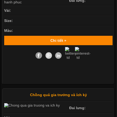
Đai lưng:
Vải:
Size:
Màu:
Chi tiết »
Chồng quá gia trưởng và ích kỷ
Đai lưng: