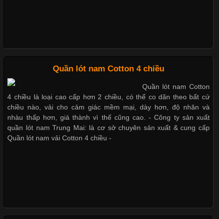
cảm giác thoải mái cho người mặc. Trong đó, vải Lycra là một
trong những chất liệu nổi bật nhờ độ đàn hồi cao,
Bộ sưu tập quần lót nam Boxer TpHCM
Quần lót nam boxer thun lạnh
Chất Liệu Bamboo Xu Hướng Mới Trong Ngành Thời Trang
Quần lót nam Cotton 4 chiều
Nguyên bộ quần lót nam Boxer thun lạnh giá rẻ
Quần lót nam Cotton
Cập nhật 2026-05-21 14:59:25
4 chiều là loại cao cấp hơn 2 chiều, có thể co dãn theo bất cứ
Trong những năm gần đây, vải Bamboo đang trở thành một
chiều nào, vải cho cảm giác mềm mại, dày hơn, độ nhăn và
trong những chất liệu được yêu thích trong ngành thời trang
nhàu thấp hơn, giá thành vì thế cũng cao. - Công ty sản xuất
Dễ chịu hơn với quần lót nam giá rẻ vải Cotton 4 chiều
nhờ đặc tính mềm mại, thoáng khí và thân thiện với môi trường.
quần lót nam Trung Mai: là cơ sở chuyên sản xuất & cung cấp
Không chỉ được ứng dụng trong quần áo thường ngày, loại vải
Quần lót nam vải Cotton 4 chiều -
này còn xuất hiện nhiều trong các sản phẩm đồ lót
Những Loại Vải Thun Thông Dụng Và Đặc Điểm Nổi Bật