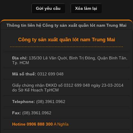
và thấm hút mồ hôi tốt. Đây cũng là loại vải được nhiều công ty
sản xuất quần lót nam lựa chọn để tạo ra các sản phẩm chất
lượng, phù hợp với nhu cầu sử dụng
Thông tin liên hệ Công ty sản xuất quần lót nam Trung Mai
Công ty sản xuất quần lót nam Trung Mai
Địa chỉ:
135/30 Lê Văn Quới, Bình Trị Đông
,
Quận Bình Tân
,
Tp. HCM
Mã số thuế:
0312 699 048
Giấy chứng nhận ĐKKD số 0312 699 048 ngày 23-03-2014
do Sở Kế Hoạch TpHCM
Telephone:
(08).3961.0962
Fax:
(08).3961.0962
Hotine
0906 888 300
A Nghĩa