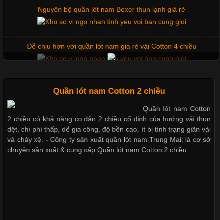
Nguyên bộ quần lót nam Boxer thun lạnh giá rẻ
Vải Lycra Là Gì? Chất Liệu Co Giãn Được Ưa Chuộng Trong
Ngành May Mặc Trong ngành thời trang hiện đại, các loại vải có
khả năng co giãn tốt ngày càng được ưa chuộng nhằm mang lại
Dễ chịu hơn với quần lót nam giá rẻ vải Cotton 4 chiều
cảm giác thoải mái cho người mặc. Trong đó, vải Lycra là một
trong những chất liệu nổi bật nhờ độ đàn hồi cao,
Mẫu quần short quần lót nam nữ hè thu 2017
Quần lót nam Cotton 2 chiều
Quần lót nam Cotton
Chất Liệu Bamboo Xu Hướng Mới Trong Ngành Thời Trang
2 chiều có khả năng co dãn 2 chiều cố định của hướng vải thun
Thị hiều quần lót nam bơi lội nam và nữ 2017
dệt, chi phí thấp, dể gia công, độ bền cao, ít bị tình trạng giãn vải
Cập nhật 2026-05-21 14:59:25
và chảy xệ. - Công ty sản xuất quần lót nam Trung Mai: là cơ sở
chuyên sản xuất & cung cấp Quần lót nam Cotton 2 chiều.
Trong những năm gần đây, vải Bamboo đang trở thành một
Xu hướng thời trang trẻ và quần lót nam giá sỉ
trong những chất liệu được yêu thích trong ngành thời trang
nhờ đặc tính mềm mại, thoáng khí và thân thiện với môi trường.
Không chỉ được ứng dụng trong quần áo thường ngày, loại vải
này còn xuất hiện nhiều trong các sản phẩm đồ lót
Giặt và bảo quản quần lót nam đúng cách