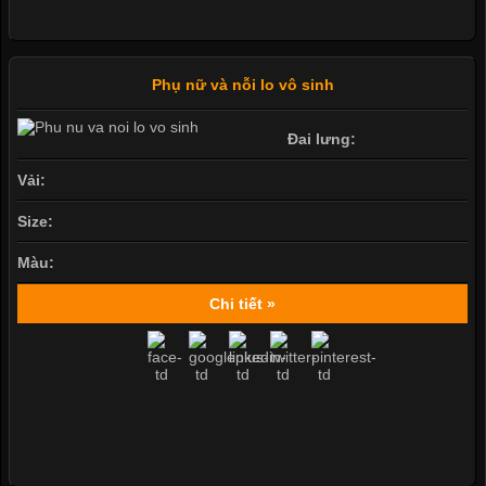
Phụ nữ và nỗi lo vô sinh
Đai lưng:
Vải:
Size:
Màu:
Chi tiết »