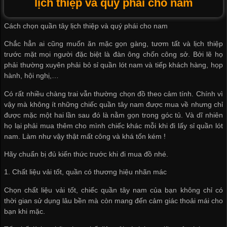
lịch thiệp và quý phái cho nam
Cách chọn quần tây lịch thiệp và quý phái cho nam
Chắc hẳn ai cũng muốn ăn mặc gọn gàng, tươm tất và lịch thiệp
trước mặt mọi người đặc biệt là đàn ông chốn công sở. Bởi lẽ họ
phải thường xuyên phải
bỏ sỉ quần lót nam
và tiếp khách hàng, họp
hành, hội nghị,…
Có rất nhiều chàng trai vẫn thường chọn đồ theo cảm tính. Chính vì
vậy mà không ít những chiếc quần tây nam được mua về nhưng chỉ
được mặc một hai lần sau đó là nằm gọn trong góc tủ. Và dĩ nhiên
họ lại phải mua thêm cho mình chiếc khác mỗi khi đi
lấy sỉ quần lót
nam
. Làm như vậy thật mất công và khá tốn kém !
Hãy chuẩn bị đủ kiến thức trước khi đi mua đồ nhé.
1. Chất liệu vải tốt, quần có thương hiệu nhãn mác
Chọn chất liệu vải tốt, chiếc quần tây nam của bạn không chỉ có
thời gian sử dụng lâu bền mà còn mang đến cảm giác thoải mái cho
bạn khi mặc.