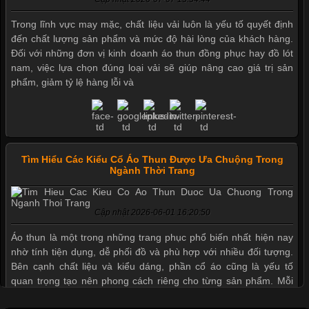
Trong lĩnh vực may mặc, chất liệu vải luôn là yếu tố quyết định
đến chất lượng sản phẩm và mức độ hài lòng của khách hàng.
Đối với những đơn vị kinh doanh áo thun đồng phục hay đồ lót
nam, việc lựa chọn đúng loại vải sẽ giúp nâng cao giá trị sản
phẩm, giảm tỷ lệ hàng lỗi và
Tìm Hiểu Các Kiểu Cổ Áo Thun Được Ưa Chuộng Trong
Ngành Thời Trang
Cập nhật 2026-06-01 16:20:50
Mẫu quần short quần lót nam nữ hè thu 2017
Áo thun là một trong những trang phục phổ biến nhất hiện nay
nhờ tính tiện dụng, dễ phối đồ và phù hợp với nhiều đối tượng.
Bên cạnh chất liệu và kiểu dáng, phần cổ áo cũng là yếu tố
Thị hiều quần lót nam bơi lội nam và nữ 2017
quan trọng tạo nên phong cách riêng cho từng sản phẩm. Mỗi
loại cổ áo sẽ mang đến một vẻ đẹp khác