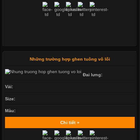
Những trường hợp ghen tuông vô lối
Đai lưng:
Vải:
Size:
Màu:
Chi tiết »