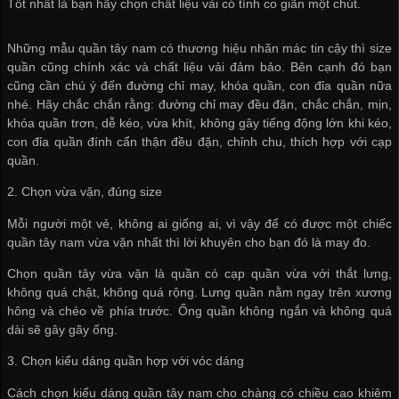
Tốt nhất là bạn hãy chọn chất liệu vải có tính co giãn một chút.
Những mẫu quần tây nam có thương hiệu nhãn mác tin cậy thì size
quần cũng chính xác và chất liệu vải đảm bảo. Bên cạnh đó bạn
cũng cần chú ý đến đường chỉ may, khóa quần, con đỉa quần nữa
nhé. Hãy chắc chắn rằng: đường chỉ may đều đặn, chắc chắn, mịn,
khóa quần trơn, dễ kéo, vừa khít, không gây tiếng động lớn khi kéo,
con đỉa quần đính cẩn thận đều đặn, chỉnh chu, thích hợp với cạp
quần.
2. Chọn vừa vặn, đúng size
Mỗi người một vẻ, không ai giống ai, vì vậy để có được một chiếc
quần tây nam vừa vặn nhất thì lời khuyên cho bạn đó là may đo.
Chọn quần tây vừa vặn là quần có cạp quần vừa với thắt lưng,
không quá chật, không quá rộng. Lưng quần nằm ngay trên xương
hông và chéo về phía trước. Ống quần không ngắn và không quá
dài sẽ gây gãy ống.
3. Chọn kiểu dáng quần hợp với vóc dáng
Cách chọn kiểu dáng quần tây nam cho chàng có chiều cao khiêm