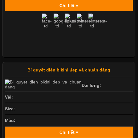
Chi tiết »
Bí quyết diện bikini đẹp và chuẩn dáng
Đai lưng:
Vải:
Size:
Màu:
Chi tiết »