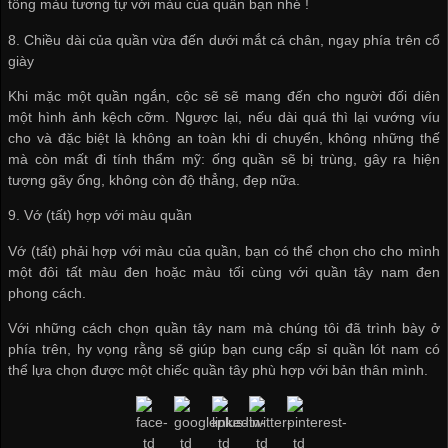
tông màu tương tự với màu của quần bạn nhé !
8. Chiều dài của quần vừa đến dưới mắt cá chân, ngay phía trên cổ
giày
Khi mặc một quần ngắn, cộc sẽ sẽ mang đến cho người đối diên
một hình ảnh kệch cỡm. Ngược lại, nếu dài quá thì lại vướng víu
cho và đặc biệt là không an toàn khi di chuyển, không những thế
mà còn mất đi tính thẩm mỹ: ống quần sẽ bị trùng, gây ra hiện
tượng gãy ống, không còn độ thẳng, đẹp nữa.
9. Vớ (tất) hợp với màu quần
Vớ (tất) phải hợp với màu của quần, bạn có thể chọn cho cho mình
một đôi tất màu đen hoặc màu tối cùng với quần tây nam đen
phong cách.
Với những cách chọn quần tây nam mà chúng tôi đã trình bày ở
phía trên, hy vọng rằng sẽ giúp bạn
cung cấp sỉ quần lót nam
có
thể lựa chọn được một chiếc quần tây phù hợp với bản thân mình.