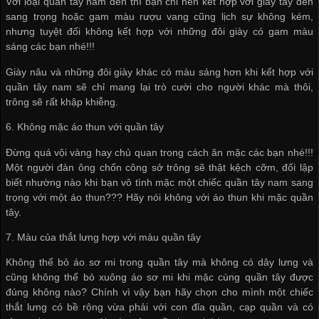
Với loại quần tây nam đen thì bạn chỉ nên kết hợp với giày tây đen
sang trọng hoặc gam màu rượu vang cũng lịch sự không kém,
nhưng tuyệt đối không kết hợp với những đôi giày có gam màu
sáng các bạn nhé!!!
Giày nâu và những đôi giày khác có màu sáng hơn khi kết hợp với
quần tây nam sẽ chỉ mang lại trò cười cho người khác mà thôi,
trông sẽ rất khập khiễng.
6. Không mặc áo thun với quần tây
Đừng quá vội vàng hay chủ quan trong cách ăn mặc các bạn nhé!!!
Một người đàn ông chốn công sở trông sẽ thật kệch cỡm, đối lập
biết nhường nào khi bạn vô tình mặc một chiếc quần tây nam sang
trọng với một áo thun??? Hãy nói không với áo thun khi mặc quần
tây.
7. Màu của thắt lưng hợp với màu quần tây
Không thể bỏ áo sơ mi trong quần tây mà không có dây lưng và
cũng không thể bỏ xuông áo sơ mi khi mặc cùng quần tây được
đúng không nào? Chính vì vậy bạn hãy chọn cho mình một chiếc
thắt lưng có bề rộng vừa phải với con đỉa quần, cạp quần và có