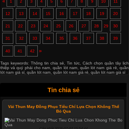
«
1
2
3
4
5
6
7
8
9
10
11
12
13
14
15
16
17
18
19
20
21
22
23
24
25
26
27
28
29
30
31
32
33
34
35
36
37
38
39
»
40
41
42
Tags keywords:
Thông tin chia sẻ
,
Tin tức
,
Cách chọn quần tây lịch
thiệp và quý phái cho nam
,
quần lót nam
,
quần lót nam giá rẻ
,
quần
lót nam giá sỉ
,
quần lót nam
,
quần lót nam giá rẻ
,
quần lót nam giá sỉ
Tin chia sẻ
Vải Thun May Đồng Phục Tiêu Chí Lựa Chọn Không Thể
Bỏ Qua
Cập nhật 2026-07-07 15:54:44