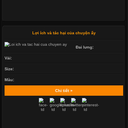
Lợi ích và tác hại của chuyện ấy
Đai lưng:
Vải:
Size:
Màu:
Chi tiết »