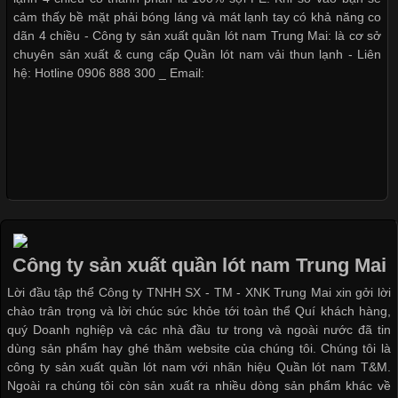
thuộc và được sử dụng phổ biến nhất hiện nay. Không chỉ đa
cảm thấy bề mặt phải bóng láng và mát lạnh tay có khả năng co
dạng về màu sắc hay chất liệu, áo thun còn có nhiều form dáng
dãn 4 chiều - Công ty sản xuất quần lót nam Trung Mai: là cơ sở
khác nhau để phù hợp với từng phong cách thời trang và nhu
chuyên sản xuất & cung cấp Quần lót nam vải thun lạnh - Liên
cầu
hệ: Hotline 0906 888 300 _ Email:
Khám Phá Áo Phông Trang Phục Phổ Biến Nhất Hiện Nay
Cập nhật 2026-04-24 17:24:50
Áo phông là một trong những trang phục phổ biến nhất trong
đời sống hiện đại nhờ sự tiện lợi, thoải mái và dễ phối đồ.
Công ty sản xuất quần lót nam Trung Mai
Không chỉ xuất hiện trong thời trang thường ngày, áo phông còn
Lời đầu tập thể Công ty TNHH SX - TM - XNK Trung Mai xin gởi lời
được ứng dụng rộng rãi trong ngành sản xuất may mặc, đặc
chào trân trọng và lời chúc sức khỏe tới toàn thể Quí khách hàng,
biệt là các sản phẩm từ vải thun. Hiện nay,
quý Doanh nghiệp và các nhà đầu tư trong và ngoài nước đã tin
dùng sản phẩm hay ghé thăm website của chúng tôi. Chúng tôi là
công ty sản xuất quần lót nam với nhãn hiệu Quần lót nam T&M.
Ngoài ra chúng tôi còn sản xuất ra nhiều dòng sản phẩm khác về