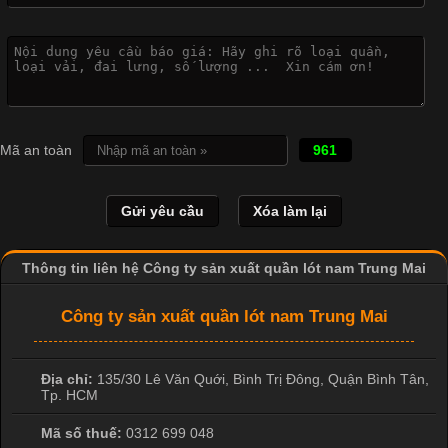
Công Nghệ In Chuyển Nhiệt Trong Ngành Thời Trang Hiện
Đại
Cập nhật 2026-04-21 15:41:03
In Chuyển Nhiệt Là Gì? Công Nghệ In Hiện Đại Trong Ngành
Mã an toàn
961
May Mặc Trong ngành in ấn và thời trang, in chuyển nhiệt đang
là một trong những công nghệ phổ biến nhờ khả năng tạo ra
hình ảnh sắc nét và bền màu. Đặc biệt, kỹ thuật này được ứng
dụng rộng rãi trong sản xuất áo thun, đồ thể thao
Thông tin liên hệ Công ty sản xuất quần lót nam Trung Mai
Công ty sản xuất quần lót nam Trung Mai
Địa chỉ:
135/30 Lê Văn Quới, Bình Trị Đông
,
Quận Bình Tân
,
Tp. HCM
Mã số thuế:
0312 699 048