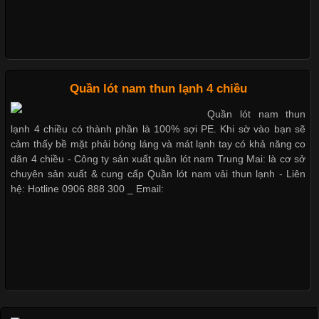
Dễ chịu hơn với quần lót nam giá rẻ vải Cotton 4 chiều
Những Loại Vải Thun Thông Dụng Và Đặc Điểm Nổi Bật
Cập nhật 2026-05-20 14:58:56
Quần lót nam thun lạnh 4 chiều
Vải thun là một trong những chất liệu được sử dụng rộng rãi
Quần lót nam thun
nhất trong ngành thời trang nhờ đặc tính co giãn, mềm mại và
lạnh 4 chiều có thành phần là 100% sợi PE. Khi sờ vào bạn sẽ
thoải mái khi mặc. Từ áo thun, đồ thể thao cho đến đồ lót nam,
cảm thấy bề mặt phải bóng láng và mát lạnh tay có khả năng co
vải thun luôn đóng vai trò quan trọng trong quá trình sản xuất.
dãn 4 chiều - Công ty sản xuất quần lót nam Trung Mai: là cơ sở
Hiện nay, nhu cầu tìm kiếm quần lót nam giá
chuyên sản xuất & cung cấp Quần lót nam vải thun lạnh - Liên
hệ: Hotline 0906 888 300 _ Email:
Xu Hướng Form Áo Thun Phổ Biến Trong Ngành May Mặc
Cập nhật 2026-05-09 15:58:23
Các Form Áo Thun Phổ Biến Hiện Nay Và Xu Hướng Trong