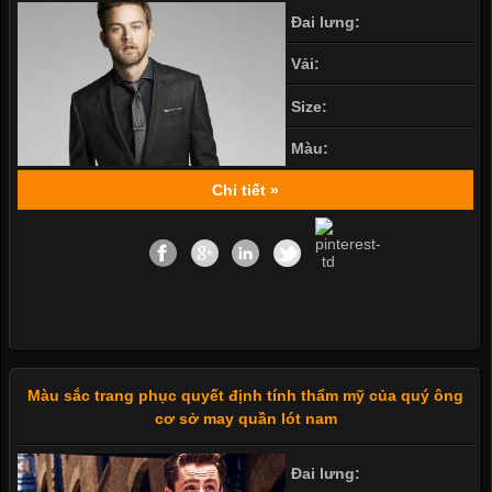
Đai lưng:
Vải:
Size:
Màu:
Chi tiết »
Màu sắc trang phục quyết định tính thẩm mỹ của quý ông
cơ sở may quần lót nam
Đai lưng: