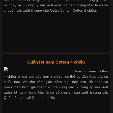
Cập nhật 2026-05-27 17:03:46
và chảy xệ. - Công ty sản xuất quần lót nam Trung Mai: là cơ sở
chuyên sản xuất & cung cấp Quần lót nam Cotton 2 chiều.
Vải Lycra Là Gì? Chất Liệu Co Giãn Được Ưa Chuộng Trong
Giặt và bảo quản quần lót nam đúng cách
Ngành May Mặc Trong ngành thời trang hiện đại, các loại vải có
khả năng co giãn tốt ngày càng được ưa chuộng nhằm mang lại
cảm giác thoải mái cho người mặc. Trong đó, vải Lycra là một
trong những chất liệu nổi bật nhờ độ đàn hồi cao,
Mẫu quần lót nam giá rẻ sốt hè 2017
Những mẩu quần lót nam thông dụng hiện nay
Chất Liệu Bamboo Xu Hướng Mới Trong Ngành Thời Trang
Quần lót nam Cotton 4 chiều
Bộ sưu tập quần lót nam Boxer TpHCM
Quần lót nam Cotton
Cập nhật 2026-05-21 14:59:25
4 chiều là loại cao cấp hơn 2 chiều, có thể co dãn theo bất cứ
Trong những năm gần đây, vải Bamboo đang trở thành một
chiều nào, vải cho cảm giác mềm mại, dày hơn, độ nhăn và
trong những chất liệu được yêu thích trong ngành thời trang
nhàu thấp hơn, giá thành vì thế cũng cao. - Công ty sản xuất
Quần lót nam boxer thun lạnh
nhờ đặc tính mềm mại, thoáng khí và thân thiện với môi trường.
quần lót nam Trung Mai: là cơ sở chuyên sản xuất & cung cấp
Không chỉ được ứng dụng trong quần áo thường ngày, loại vải
Quần lót nam vải Cotton 4 chiều -
này còn xuất hiện nhiều trong các sản phẩm đồ lót
Nguyên bộ quần lót nam Boxer thun lạnh giá rẻ