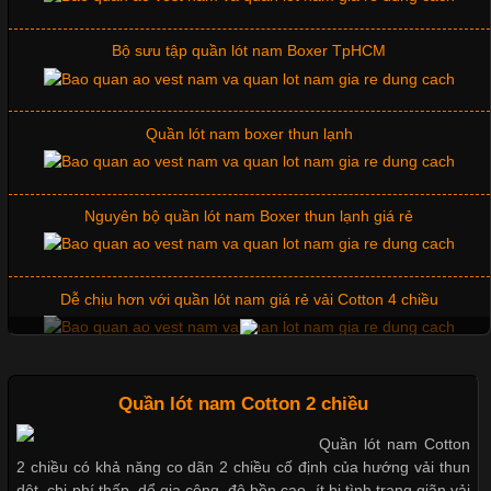
Quần lót nam boxer thun lạnh
Những Mẫu Áo Thun Đồng Phục Công Ty Được Ưa
Chuộng Hiện Nay
Nguyên bộ quần lót nam Boxer thun lạnh giá rẻ
Cập nhật 2026-06-01 14:23:34
Dễ chịu hơn với quần lót nam giá rẻ vải Cotton 4 chiều
Trong môi trường kinh doanh hiện đại, việc xây dựng hình ảnh
chuyên nghiệp đóng vai trò quan trọng đối với sự phát triển của
doanh nghiệp. Một trong những giải pháp hiệu quả được nhiều
Mẫu quần short quần lót nam nữ hè thu 2017
đơn vị lựa chọn hiện nay là sử dụng áo thun đồng phục công ty.
Không chỉ giúp tạo sự đồng bộ, áo thun
Thị hiều quần lót nam bơi lội nam và nữ 2017
Quần lót nam Cotton 2 chiều
Quần lót nam Cotton
Chất Liệu Lycra Có Gì Đặc Biệt Trong Ngành Thời Trang?
2 chiều có khả năng co dãn 2 chiều cố định của hướng vải thun
Xu hướng thời trang trẻ và quần lót nam giá sỉ
dệt, chi phí thấp, dể gia công, độ bền cao, ít bị tình trạng giãn vải