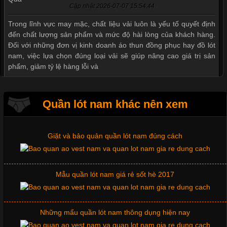
Cập nhật 2026-07-07 15:54:44
Thị hiều quần lót nam bơi lội nam và nữ 2017
Trong lĩnh vực may mặc, chất liệu vải luôn là yếu tố quyết định
đến chất lượng sản phẩm và mức độ hài lòng của khách hàng.
Đối với những đơn vị kinh doanh áo thun đồng phục hay đồ lót
nam, việc lựa chọn đúng loại vải sẽ giúp nâng cao giá trị sản
Xu hướng thời trang trẻ và quần lót nam giá sỉ
phẩm, giảm tỷ lệ hàng lỗi và
Giặt và bảo quản quần lót nam đúng cách
Quần lót nam khác nên xem
Tìm Hiểu Các Kiểu Cổ Áo Thun Được Ưa Chuộng Trong
Ngành Thời Trang
Mẫu quần lót nam giá rẻ sốt hè 2017
Cập nhật 2026-06-01 16:20:50
Những mẩu quần lót nam thông dụng hiện nay
Áo thun là một trong những trang phục phổ biến nhất hiện nay
nhờ tính tiện dụng, dễ phối đồ và phù hợp với nhiều đối tượng.
Bên cạnh chất liệu và kiểu dáng, phần cổ áo cũng là yếu tố
quan trọng tạo nên phong cách riêng cho từng sản phẩm. Mỗi
Bộ sưu tập quần lót nam Boxer TpHCM
loại cổ áo sẽ mang đến một vẻ đẹp khác