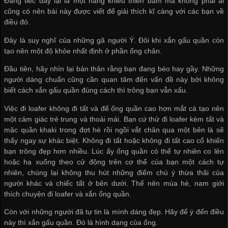
Đáng tiếc đây lại là một năng khiếu thiên bẩm mà không phải ai
cũng có nên bài này được viết để giải thích kĩ càng với các bạn về
điều đó.
Đây là suy nghĩ của những gã người Ý. Đôi khi xắn gấu quần còn
tạo nên một độ khỏe nhất định ở phần ống chân.
Đầu tiên, hãy nhìn lại bản thân rằng bạn đang béo hay gầy. Những
người dáng chuẩn cũng cần quan tâm đến vấn đề này bởi không
biết cách xắn gấu quần đúng cách thì trông bạn vẫn xấu.
Việc đi loafer không đi tất và để ống quần cao hơn mắt cá tạo nên
một cảm giác trẻ trung và thoải mái. Bạn cứ thử đi loafer kèm tất và
mặc quần khaki trong đợt hè rồi ngồi vắt chân qua một bên là sẽ
thấy ngay sự khác biệt. Không đi tất hoặc không đi tất cao cổ khiến
bạn trông đẹp hơn nhiều. Lúc ấy ống quần có thể tự nhiên co lên
hoặc hạ xuống theo cử động trên cơ thể của bạn một cách tự
nhiên, chúng lại không thu hút những điểm chú ý thừa thãi của
người khác và chiếc tất ở bên dưới. Thế nên mùa hè, nam giới
thích chuyện đi loafer và xắn ống quần.
Còn với những người đã tự tin là mình dáng đẹp. Hãy để ý đến điều
này thì xắn gấu quần. Đó là hình dạng của ống.