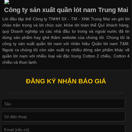
Ngành May Mặc Áo thun là một trong những trang phục quen
thuộc và được sử dụng phổ biến nhất hiện nay. Không chỉ đa
Công ty sản xuất quần lót nam Trung Mai
dạng về màu sắc hay chất liệu, áo thun còn có nhiều form dáng
Lời đầu tập thể Công ty TNHH SX - TM - XNK Trung Mai xin gởi lời
khác nhau để phù hợp với từng phong cách thời trang và nhu
chào trân trọng và lời chúc sức khỏe tới toàn thể Quí khách hàng,
cầu
quý Doanh nghiệp và các nhà đầu tư trong và ngoài nước đã tin
dùng sản phẩm hay ghé thăm website của chúng tôi. Chúng tôi là
công ty sản xuất quần lót nam với nhãn hiệu Quần lót nam T&M.
Ngoài ra chúng tôi còn sản xuất ra nhiều dòng sản phẩm khác về
quần lót nam với nhiều loại vải đặc trung Cotton 2 chiều, Cotton 4
Khám Phá Áo Phông Trang Phục Phổ Biến Nhất Hiện Nay
chiều và thun lạnh.
Cập nhật 2026-04-24 17:24:50
ĐĂNG KÝ NHẬN BÁO GIÁ
Áo phông là một trong những trang phục phổ biến nhất trong
đời sống hiện đại nhờ sự tiện lợi, thoải mái và dễ phối đồ.
Không chỉ xuất hiện trong thời trang thường ngày, áo phông còn
được ứng dụng rộng rãi trong ngành sản xuất may mặc, đặc
biệt là các sản phẩm từ vải thun. Hiện nay,