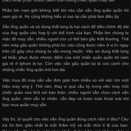
Phần lớn nam giới không biết khi nào cần xắn ống quần
quần lót
nam giá rẻ
. Họ cũng không hiểu vì sao lại cần phải làm điều ấy.
Xắn ống quần và sử dụng thắt lưng là hai cách để điều chỉnh độ dài
của ống quần cho hợp lý với thể hình của bạn. Phần lớn chúng ta
mặc đồ may sẵn, nhiều người còn có thể béo gầy thất thường. Thế
nên mép gấu quần không phải lúc nào cũng được nằm ở vị trí ngay
trên cổ giày như chúng ta vẫn mong muốn. Việc sử dụng thắt lưng
sẽ khắc phục được nhược điểm của một chiếc quần
quần lót nam
giá rẻ ở tphcm
bị tụt. Còn việc xắn gấu quần lại là cứu cánh cho
những chiếc ống quần trót hơi dài.
Việc mua đồ may sẵn vẫn đơn giản hơn nhiều so với việc tìm một
hiệu may ưng ý. Thế nên, thay vì quá cầu kỳ trong việc may một
chiếc quần vừa khít với bản thân, nhiều người vẫn chọn cách xắn
ống quần, nhìn vẫn tự nhiên, vẫn đẹp và hoàn toàn thoải mái khi
bạn mua quần may sẵn.
Vậy thì, bí quyết cho việc xắn ống quần đúng cách nằm ở đâu? Câu
trả lời đơn giản nhất là mắt thẩm mỹ và mắt nhìn tỉ lệ của bạn.