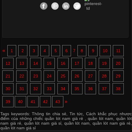
«
1
2
3
4
5
6
7
8
9
10
11
12
13
14
15
16
17
18
19
20
21
22
23
24
25
26
27
28
29
30
31
32
33
34
35
36
37
38
»
39
40
41
42
43
Tags keywords:
Thông tin chia sẻ
,
Tin tức
,
Cách khắc phục nhược
điểm của những chiếc quần lót nam giá rẻ
,
quần lót nam
,
quần lót
nam giá rẻ
,
quần lót nam giá sỉ
,
quần lót nam
,
quần lót nam giá rẻ
,
quần lót nam giá sỉ