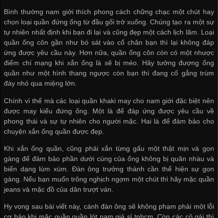
Bình thường nam giới thích phong cách chững chạc một chút hay
chọn loại quần đứng ống từ đầu gối trở xuống. Chúng tạo ra một sự
tự nhiên nhất định khi bạn đi lại và cũng đẹp một cách lịch lãm. Loại
quần ống côn gần như bó sát vào cổ chân bạn thì lại không đáp
ứng được yêu cầu này. Hơn nữa, quần ống côn còn có một nhược
điểm chí mạng khi xắn ống là sẽ bị méo. Hãy tưởng đượng ống
quần như một hình thang ngược còn bạn thì đang cố gắng trùm
đáy nhỏ qua miệng lớn.
Chính vì thế mà các loại quần khaki may cho nam giới đặc biệt nên
được may kiểu đứng ống. Một là để đáp ứng được yêu cầu về
phong thái và sự tự nhiên cho người mặc. Hai là để đảm bảo cho
chuyện xắn ống quần được đẹp.
Khi xắn ống quần, cũng phải xắn từng gấu một thật mịn và gọn
gàng để đảm bảo phần dưới cùng của ống không bị quăn nhàu và
biến dạng lùm xùm. Đàn ông trưởng thành cần thể hiện sự gọn
gàng. Nếu bạn muốn trông nghịch ngợm một chút thì hãy mặc quần
jeans và mặc đồ của dân trượt ván.
Hy vọng sau bài viết này, cánh đàn ông sẽ không phạm phải một lỗi
cơ bản khi mặc quần
quần lót nam giá sỉ tphcm
. Còn các cô gái thì