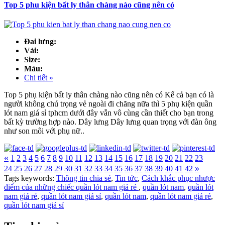
Top 5 phụ kiện bất ly thân chàng nào cũng nên có
Đai lưng:
Vải:
Size:
Màu:
Chi tiết »
Top 5 phụ kiện bất ly thân chàng nào cũng nên có Kể cả bạn có là
người không chú trọng vẻ ngoài đi chăng nữa thì 5 phụ kiện quần
lót nam giá sỉ tphcm dưới đây vẫn vô cùng cần thiết cho bạn trong
bất kỳ trường hợp nào. Dây lưng Dây lưng quan trọng với đàn ông
như son môi với phụ nữ..
«
1
2
3
4
5
6
7
8
9
10
11
12
13
14
15
16
17
18
19
20
21
22
23
»
24
25
26
27
28
29
30
31
32
33
34
35
36
37
38
39
40
41
42
Tags keywords:
Thông tin chia sẻ
,
Tin tức
,
Cách khắc phục nhược
điểm của những chiếc quần lót nam giá rẻ
,
quần lót nam
,
quần lót
nam giá rẻ
,
quần lót nam giá sỉ
,
quần lót nam
,
quần lót nam giá rẻ
,
quần lót nam giá sỉ