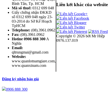
Bình Tân
,
Tp. HCM
Liên kết khác của website
Mã số thuế:
0312 699 048
Giấy chứng nhận ĐKKD
số 0312 699 048 ngày 23-
03-2014 do Sở Kế Hoạch
TpHCM
Telephone:
(08).3961.0962
Fax:
(08).3961.0962
Copyright ©
2026 bởi Mr Hiệp
Hotine
0906 888 300
A
0976.137.019
Nghĩa
Email:
qltrungmai@gmail.com
Website:
www.quanlotnamgiare.com,
www.quanxinam.com
Đăng ký nhận báo giá
0906 888 300