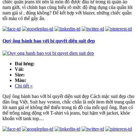
chiếc quần jeans tốt nên là món đồ được đầu tư trong tủ quần áo
nam giới, vì chính bạn cũng hiểu rõ mức độ ứng dụng của quần lót
nam giá sỉ , đúng không? Để kết hợp với blazer, những chiếc quần
tối màu có thể gây ấn.
Quý ông bảnh bao với bí quyết diện suit đẹp
Đai lưng:
Vải:
Size:
Màu:
Chi tiết »
Quý ông bảnh bao với bí quyết diện suit đẹp Cách mặc suit đẹp cho
đàn ông Việt. Suit hay veston, chắc chắn là một item thời trang quần
lót nam giá rẻ không thể thiếu trong tủ đồ của mỗi quý ông. Bạn có
thể trông năng động với T-shirt và jeans, bụi bặm với jacket, khỏe
khoắn với tank top....