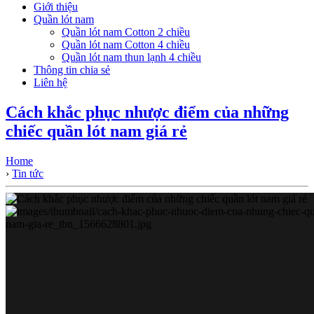
Giới thiệu
Quần lót nam
Quần lót nam Cotton 2 chiều
Quần lót nam Cotton 4 chiều
Quần lót nam thun lạnh 4 chiều
Thông tin chia sẻ
Liên hệ
Cách khắc phục nhược điểm của những
chiếc quần lót nam giá rẻ
Home
›
Tin tức