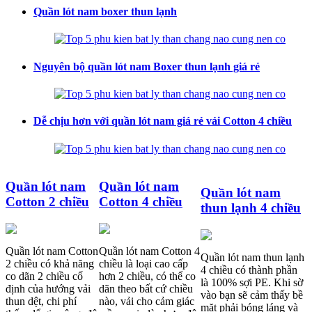
Quần lót nam boxer thun lạnh
Nguyên bộ quần lót nam Boxer thun lạnh giá rẻ
Dễ chịu hơn với quần lót nam giá rẻ vải Cotton 4 chiều
Quần lót nam
Quần lót nam
Quần lót nam
Cotton 2 chiều
Cotton 4 chiều
thun lạnh 4 chiều
Quần lót nam Cotton
Quần lót nam Cotton 4
Quần lót nam thun lạnh
2 chiều có khả năng
chiều là loại cao cấp
4 chiều có thành phần
co dãn 2 chiều cố
hơn 2 chiều, có thể co
là 100% sợi PE. Khi sờ
định của hướng vải
dãn theo bất cứ chiều
vào bạn sẽ cảm thấy bề
thun dệt, chi phí
nào, vải cho cảm giác
mặt phải bóng láng và