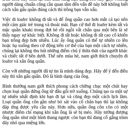
người dáng chuẩn cũng cần quan tâm đến vấn đề này bởi không biết
cách xắn gấu quần đúng cách thì trông bạn vẫn xấu.
Việc đi loafer không đi tất và để ống quần cao hơn mắt cá tạo nên
một cảm giác trẻ trung và thoải mái. Bạn cứ thử đi loafer kèm tất và
mặc quần khaki trong đợt hè rồi ngồi vắt chân qua một bên là sẽ
thấy ngay sự khác biệt. Không đi tất hoặc không đi tất cao cổ khiến
bạn trông đẹp hơn nhiều. Lúc ấy ống quần có thể tự nhiên co lên
hoặc hạ xuống theo cử động trên cơ thể của bạn một cách tự nhiên,
chúng lại không thu hút những điểm chú ý thừa thãi của người khác
và chiếc tất ở bên dưới. Thế nên mùa hè, nam giới thích chuyện đi
loafer và xắn ống quần.
Còn với những người đã tự tin là mình dáng đẹp. Hãy để ý đến điều
này thì xắn gấu quần. Đó là hình dạng của ống.
Bình thường nam giới thích phong cách chững chạc một chút hay
chọn loại quần đứng ống từ đầu gối trở xuống. Chúng tạo ra một sự
tự nhiên nhất định khi bạn đi lại và cũng đẹp một cách lịch lãm.
Loại quần ống côn gần như bó sát vào cổ chân bạn thì lại không
đáp ứng được yêu cầu này. Hơn nữa, quần ống côn còn có một
nhược điểm chí mạng khi xắn ống là sẽ bị méo. Hãy tưởng đượng
ống quần như một hình thang ngược còn bạn thì đang cố gắng trùm
đáy nhỏ qua miệng lớn.