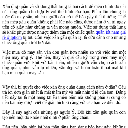
Xắn ống quần và sử dụng thắt lưng là hai cách để điều chỉnh độ dài
của ống quần cho hợp lý với thể hình của bạn. Phần lớn chúng ta
mặc đồ may sẵn, nhiều người còn có thể béo gầy thất thường. Thế
nên mép gấu quần không phải lúc nào cũng được nằm ở vị trí ngay
trên cổ giày như chúng ta vẫn mong muốn. Việc sử dụng thắt lưng
sẽ khắc phục được nhược điểm của một chiếc quần
quần lót nam giá
rẻ ở tphcm
bị tụt. Còn việc xắn gấu quần lại là cứu cánh cho những
chiếc ống quần trót hơi dài.
Việc mua đồ may sẵn vẫn đơn giản hơn nhiều so với việc tìm một
hiệu may ưng ý. Thế nên, thay vì quá cầu kỳ trong việc may một
chiếc quần vừa khít với bản thân, nhiều người vẫn chọn cách xắn
ống quần, nhìn vẫn tự nhiên, vẫn đẹp và hoàn toàn thoải mái khi
bạn mua quần may sẵn.
Vậy thì, bí quyết cho việc xắn ống quần đúng cách nằm ở đâu? Câu
trả lời đơn giản nhất là mắt thẩm mỹ và mắt nhìn tỉ lệ của bạn. Đáng
tiếc đây lại là một năng khiếu thiên bẩm mà không phải ai cũng có
nên bài này được viết để giải thích kĩ càng với các bạn về điều đó.
Đây là suy nghĩ của những gã người Ý. Đôi khi xắn gấu quần còn
tạo nên một độ khỏe nhất định ở phần ống chân.
Đầu tiên, hãy nhìn lại bản thân rằng bạn đang béo hay gầy. Những