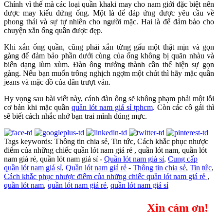
Chính vì thế mà các loại quần khaki may cho nam giới đặc biệt nên
được may kiểu đứng ống. Một là để đáp ứng được yêu cầu về
phong thái và sự tự nhiên cho người mặc. Hai là để đảm bảo cho
chuyện xắn ống quần được đẹp.
Khi xắn ống quần, cũng phải xắn từng gấu một thật mịn và gọn
gàng để đảm bảo phần dưới cùng của ống không bị quăn nhàu và
biến dạng lùm xùm. Đàn ông trưởng thành cần thể hiện sự gọn
gàng. Nếu bạn muốn trông nghịch ngợm một chút thì hãy mặc quần
jeans và mặc đồ của dân trượt ván.
Hy vọng sau bài viết này, cánh đàn ông sẽ không phạm phải một lỗi
cơ bản khi mặc quần
quần lót nam giá sỉ tphcm
. Còn các cô gái thì
sẽ biết cách nhắc nhở bạn trai mình đúng mực.
Tags keywords: Thông tin chia sẻ, Tin tức, Cách khắc phục nhược
điểm của những chiếc quần lót nam giá rẻ , quần lót nam, quần lót
nam giá rẻ, quần lót nam giá sỉ -
Quần lót nam giá sỉ
,
Cung cấp
quần lót nam giá sỉ
,
Quần lót nam giá rẻ
-
Thông tin chia sẻ
,
Tin tức
,
Cách khắc phục nhược điểm của những chiếc quần lót nam giá rẻ
,
quần lót nam
,
quần lót nam giá rẻ
,
quần lót nam giá sỉ
Xin cám ơn!