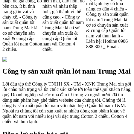
thấp, dể gia công, độ
mềm mại, dày hơn, độ
mát lạnh tay có khả
bền cao, ít bị tình
nhăn và nhàu thấp
năng co dãn 4 chiều -
trạng giãn vải và
hơn, giá thành vì thế
Công ty sản xuất quần
chảy xệ. - Công ty
cũng cao. - Công ty
lót nam Trung Mai: là
sản xuất quần lót
sản xuất quần lót nam
cơ sở chuyên sản xuất
nam Trung Mai: là
Trung Mai: là cơ sở
& cung cấp Quần lót
cơ sở chuyên sản
chuyên sản xuất &
nam vải thun lạnh -
xuất & cung cấp
cung cấp Quần lót
Liên hệ: Hotline 0906
Quần lót nam Cotton
nam vải Cotton 4
888 300 _ Email:
2 chiều.
chiều -
Công ty sản xuất quần lót nam Trung Mai
Lời đầu tập thể Công ty TNHH SX - TM - XNK Trung Mai xin gởi
lời chào trân trọng và lời chúc sức khỏe tới toàn thể Quí khách hàng,
quý Doanh nghiệp và các nhà đầu tư trong và ngoài nước đã tin
dùng sản phẩm hay ghé thăm website của chúng tôi. Chúng tôi là
công ty sản xuất quần lót nam với nhãn hiệu Quần lót nam T&M.
Ngoài ra chúng tôi còn sản xuất ra nhiều dòng sản phẩm khác về
quần lót nam với nhiều loại vải đặc trung Cotton 2 chiều, Cotton 4
chiều và thun lạnh.