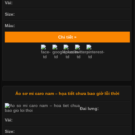
Vải:
Size:
Màu:
Chi tiết »
Áo sơ mi caro nam – họa tiết chưa bao giờ lỗi thời
Đai lưng:
Vải:
Size: