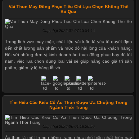
Vải Thun May Đồng Phục Tiêu Chí Lựa Chọn Không Thể
Bỏ Qua
Cập nhật 2026-07-07 15:54:44
Trong lĩnh vực may mặc, chất liệu vải luôn là yếu tố quyết định
đến chất lượng sản phẩm và mức độ hài lòng của khách hàng.
Đối với những đơn vị kinh doanh áo thun đồng phục hay đồ lót
nam, việc lựa chọn đúng loại vải sẽ giúp nâng cao giá trị sản
phẩm, giảm tỷ lệ hàng lỗi và
Tìm Hiểu Các Kiểu Cổ Áo Thun Được Ưa Chuộng Trong
Ngành Thời Trang
Mẫu quần short quần lót nam nữ hè thu 2017
Cập nhật 2026-06-01 16:20:50
Áo thun là một trong những trang phục phổ biến nhất hiện nay
Thị hiều quần lót nam bơi lội nam và nữ 2017