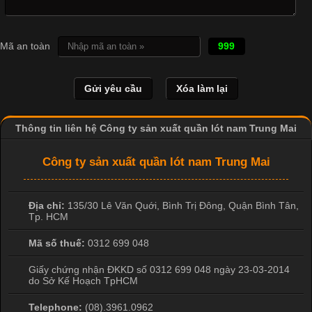
Cập nhật 2026-04-20 17:14:16
Mã an toàn
999
Vải cotton là một trong những chất liệu được sử dụng rộng rãi
nhất trong ngành dệt may nhờ đặc tính mềm mại, thoáng mát
và thấm hút mồ hôi tốt. Đây cũng là loại vải được nhiều công ty
sản xuất quần lót nam lựa chọn để tạo ra các sản phẩm chất
lượng, phù hợp với nhu cầu sử dụng
Thông tin liên hệ Công ty sản xuất quần lót nam Trung Mai
Công ty sản xuất quần lót nam Trung Mai
Địa chỉ:
135/30 Lê Văn Quới, Bình Trị Đông
,
Quận Bình Tân
,
Tp. HCM
Mã số thuế:
0312 699 048
Giấy chứng nhận ĐKKD số 0312 699 048 ngày 23-03-2014
do Sở Kế Hoạch TpHCM
Telephone:
(08).3961.0962