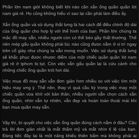
Phần lớn nam giới không biết khi nào cần xắn ống quần
quần lót
nam giá rẻ
. Họ cũng không hiểu vì sao lại cần phải làm điều ấy.
Xắn ống quần và sử dụng thắt lưng là hai cách để điều chỉnh độ dài
của ống quần cho hợp lý với thể hình của bạn. Phần lớn chúng ta
mặc đồ may sẵn, nhiều người còn có thể béo gầy thất thường. Thế
nên mép gấu quần không phải lúc nào cũng được nằm ở vị trí ngay
trên cổ giày như chúng ta vẫn mong muốn. Việc sử dụng thắt lưng
sẽ khắc phục được nhược điểm của một chiếc quần
quần lót nam
giá rẻ ở tphcm
bị tụt. Còn việc xắn gấu quần lại là cứu cánh cho
những chiếc ống quần trót hơi dài.
Việc mua đồ may sẵn vẫn đơn giản hơn nhiều so với việc tìm một
hiệu may ưng ý. Thế nên, thay vì quá cầu kỳ trong việc may một
chiếc quần vừa khít với bản thân, nhiều người vẫn chọn cách xắn
ống quần, nhìn vẫn tự nhiên, vẫn đẹp và hoàn toàn thoải mái khi
bạn mua quần may sẵn.
Vậy thì, bí quyết cho việc xắn ống quần đúng cách nằm ở đâu? Câu
trả lời đơn giản nhất là mắt thẩm mỹ và mắt nhìn tỉ lệ của bạn.
Đáng tiếc đây lại là một năng khiếu thiên bẩm mà không phải ai