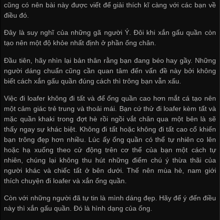
cũng có nên bài này được viết để giải thích kĩ càng với các bạn về
điều đó.
Đây là suy nghĩ của những gã người Ý. Đôi khi xắn gấu quần còn
tạo nên một độ khỏe nhất định ở phần ống chân.
Đầu tiên, hãy nhìn lại bản thân rằng bạn đang béo hay gầy. Những
người dáng chuẩn cũng cần quan tâm đến vấn đề này bởi không
biết cách xắn gấu quần đúng cách thì trông bạn vẫn xấu.
Việc đi loafer không đi tất và để ống quần cao hơn mắt cá tạo nên
một cảm giác trẻ trung và thoải mái. Bạn cứ thử đi loafer kèm tất và
mặc quần khaki trong đợt hè rồi ngồi vắt chân qua một bên là sẽ
thấy ngay sự khác biệt. Không đi tất hoặc không đi tất cao cổ khiến
bạn trông đẹp hơn nhiều. Lúc ấy ống quần có thể tự nhiên co lên
hoặc hạ xuống theo cử động trên cơ thể của bạn một cách tự
nhiên, chúng lại không thu hút những điểm chú ý thừa thãi của
người khác và chiếc tất ở bên dưới. Thế nên mùa hè, nam giới
thích chuyện đi loafer và xắn ống quần.
Còn với những người đã tự tin là mình dáng đẹp. Hãy để ý đến điều
này thì xắn gấu quần. Đó là hình dạng của ống.