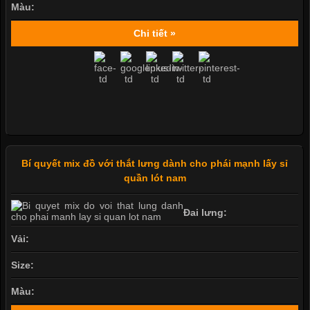
Màu:
Chi tiết »
Bí quyết mix đồ với thắt lưng dành cho phái mạnh lấy sỉ
quần lót nam
Đai lưng:
Vải:
Size:
Màu: