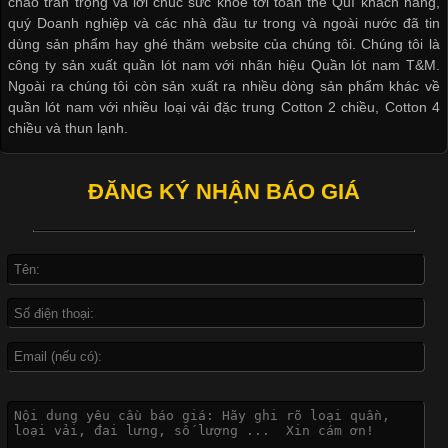
chào trân trọng và lời chúc sức khỏe tới toàn thể Quí khách hàng,
biệt là các sản phẩm từ vải thun. Hiện nay,
quý Doanh nghiệp và các nhà đầu tư trong và ngoài nước đã tin
dùng sản phẩm hay ghé thăm website của chúng tôi. Chúng tôi là
công ty sản xuất quần lót nam với nhãn hiệu Quần lót nam T&M.
Ngoài ra chúng tôi còn sản xuất ra nhiều dòng sản phẩm khác về
quần lót nam với nhiều loại vải đặc trung Cotton 2 chiều, Cotton 4
Công Nghệ In Chuyển Nhiệt Trong Ngành Thời Trang Hiện
chiều và thun lạnh.
Đại
ĐĂNG KÝ NHẬN BÁO GIÁ
Cập nhật 2026-04-21 15:41:03
In Chuyển Nhiệt Là Gì? Công Nghệ In Hiện Đại Trong Ngành
May Mặc Trong ngành in ấn và thời trang, in chuyển nhiệt đang
là một trong những công nghệ phổ biến nhờ khả năng tạo ra
hình ảnh sắc nét và bền màu. Đặc biệt, kỹ thuật này được ứng
dụng rộng rãi trong sản xuất áo thun, đồ thể thao
Vì Sao Cơ Sở Sản Xuất Quần Lót Nam Ưa Chuộng Vải
Cotton?