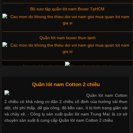
Bộ sưu tập quần lót nam Boxer TpHCM
Chất Liệu Lycra Có Gì Đặc Biệt Trong Ngành Thời Trang?
Cập nhật 2026-05-27 17:03:46
Quần lót nam boxer thun lạnh
Vải Lycra Là Gì? Chất Liệu Co Giãn Được Ưa Chuộng Trong
Ngành May Mặc Trong ngành thời trang hiện đại, các loại vải có
khả năng co giãn tốt ngày càng được ưa chuộng nhằm mang lại
cảm giác thoải mái cho người mặc. Trong đó, vải Lycra là một
trong những chất liệu nổi bật nhờ độ đàn hồi cao,
Nguyên bộ quần lót nam Boxer thun lạnh giá rẻ
Quần lót nam Cotton 2 chiều
Dễ chịu hơn với quần lót nam giá rẻ vải Cotton 4 chiều
Quần lót nam Cotton
Chất Liệu Bamboo Xu Hướng Mới Trong Ngành Thời Trang
2 chiều có khả năng co dãn 2 chiều cố định của hướng vải thun
dệt, chi phí thấp, dể gia công, độ bền cao, ít bị tình trạng giãn vải
Cập nhật 2026-05-21 14:59:25
và chảy xệ. - Công ty sản xuất quần lót nam Trung Mai: là cơ sở
chuyên sản xuất & cung cấp Quần lót nam Cotton 2 chiều.
Trong những năm gần đây, vải Bamboo đang trở thành một
Mẫu quần short quần lót nam nữ hè thu 2017
trong những chất liệu được yêu thích trong ngành thời trang