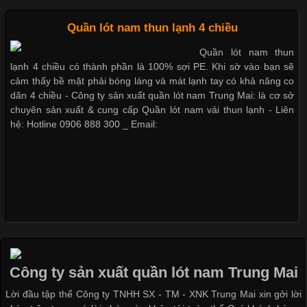
Những mẩu quần lót nam thông dụng hiện nay
Cập nhật 2026-05-09 15:58:23
Quần lót nam thun lạnh 4 chiều
Các Form Áo Thun Phổ Biến Hiện Nay Và Xu Hướng Trong
Quần lót nam thun
Ngành May Mặc Áo thun là một trong những trang phục quen
lạnh 4 chiều có thành phần là 100% sợi PE. Khi sờ vào bạn sẽ
Bộ sưu tập quần lót nam Boxer TpHCM
thuộc và được sử dụng phổ biến nhất hiện nay. Không chỉ đa
cảm thấy bề mặt phải bóng láng và mát lạnh tay có khả năng co
dạng về màu sắc hay chất liệu, áo thun còn có nhiều form dáng
dãn 4 chiều - Công ty sản xuất quần lót nam Trung Mai: là cơ sở
khác nhau để phù hợp với từng phong cách thời trang và nhu
chuyên sản xuất & cung cấp Quần lót nam vải thun lạnh - Liên
cầu
hệ: Hotline 0906 888 300 _ Email:
Quần lót nam boxer thun lạnh
Khám Phá Áo Phông Trang Phục Phổ Biến Nhất Hiện Nay
Nguyên bộ quần lót nam Boxer thun lạnh giá rẻ
Cập nhật 2026-04-24 17:24:50
Áo phông là một trong những trang phục phổ biến nhất trong
Dễ chịu hơn với quần lót nam giá rẻ vải Cotton 4 chiều
đời sống hiện đại nhờ sự tiện lợi, thoải mái và dễ phối đồ.
Công ty sản xuất quần lót nam Trung Mai
Không chỉ xuất hiện trong thời trang thường ngày, áo phông còn
Lời đầu tập thể Công ty TNHH SX - TM - XNK Trung Mai xin gởi lời
được ứng dụng rộng rãi trong ngành sản xuất may mặc, đặc