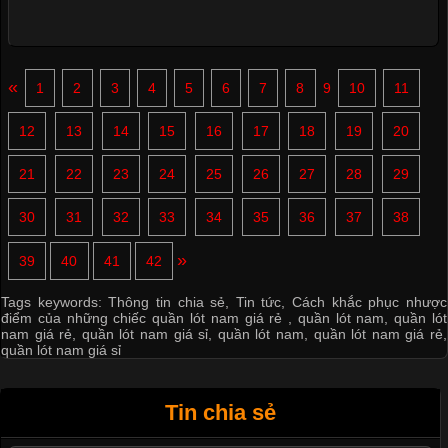
«
1
2
3
4
5
6
7
8
9
10
11
12
13
14
15
16
17
18
19
20
21
22
23
24
25
26
27
28
29
30
31
32
33
34
35
36
37
38
»
39
40
41
42
Tags keywords:
Thông tin chia sẻ
,
Tin tức
,
Cách khắc phục nhược
điểm của những chiếc quần lót nam giá rẻ
,
quần lót nam
,
quần lót
nam giá rẻ
,
quần lót nam giá sỉ
,
quần lót nam
,
quần lót nam giá rẻ
,
quần lót nam giá sỉ
Tin chia sẻ