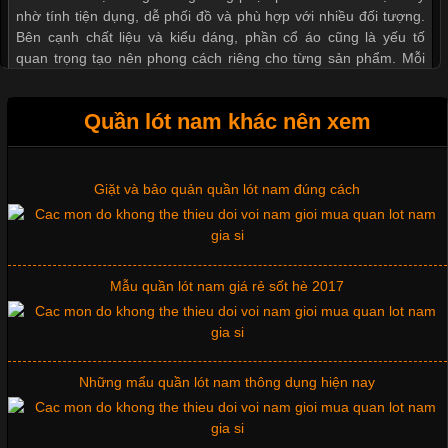
nhờ tính tiện dụng, dễ phối đồ và phù hợp với nhiều đối tượng.
Bên cạnh chất liệu và kiểu dáng, phần cổ áo cũng là yếu tố
quan trọng tạo nên phong cách riêng cho từng sản phẩm. Mỗi
loại cổ áo sẽ mang đến một vẻ đẹp khác
Xu hướng thời trang trẻ và quần lót nam giá sỉ
Quần lót nam khác nên xem
Giặt và bảo quản quần lót nam đúng cách
Những Mẫu Áo Thun Đồng Phục Công Ty Được Ưa
Chuộng Hiện Nay
Cập nhật 2026-06-01 14:23:34
Mẫu quần lót nam giá rẻ sốt hè 2017
Trong môi trường kinh doanh hiện đại, việc xây dựng hình ảnh
chuyên nghiệp đóng vai trò quan trọng đối với sự phát triển của
doanh nghiệp. Một trong những giải pháp hiệu quả được nhiều
đơn vị lựa chọn hiện nay là sử dụng áo thun đồng phục công ty.
Những mẩu quần lót nam thông dụng hiện nay
Không chỉ giúp tạo sự đồng bộ, áo thun