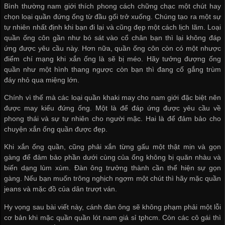
Bình thường nam giới thích phong cách chững chạc một chút hay
chọn loại quần đứng ống từ đầu gối trở xuống. Chúng tạo ra một sự
tự nhiên nhất định khi bạn đi lại và cũng đẹp một cách lịch lãm. Loại
quần ống côn gần như bó sát vào cổ chân bạn thì lại không đáp
ứng được yêu cầu này. Hơn nữa, quần ống côn còn có một nhược
điểm chí mạng khi xắn ống là sẽ bị méo. Hãy tưởng đượng ống
quần như một hình thang ngược còn bạn thì đang cố gắng trùm
đáy nhỏ qua miệng lớn.
Chính vì thế mà các loại quần khaki may cho nam giới đặc biệt nên
được may kiểu đứng ống. Một là để đáp ứng được yêu cầu về
phong thái và sự tự nhiên cho người mặc. Hai là để đảm bảo cho
chuyện xắn ống quần được đẹp.
Khi xắn ống quần, cũng phải xắn từng gấu một thật mịn và gọn
gàng để đảm bảo phần dưới cùng của ống không bị quăn nhàu và
biến dạng lùm xùm. Đàn ông trưởng thành cần thể hiện sự gọn
gàng. Nếu bạn muốn trông nghịch ngợm một chút thì hãy mặc quần
jeans và mặc đồ của dân trượt ván.
Hy vọng sau bài viết này, cánh đàn ông sẽ không phạm phải một lỗi
cơ bản khi mặc quần
quần lót nam giá sỉ tphcm
. Còn các cô gái thì