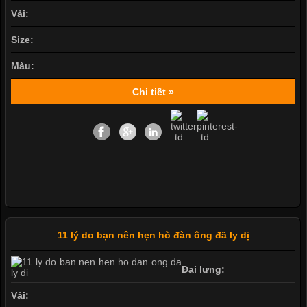
Vải:
Size:
Màu:
Chi tiết »
11 lý do bạn nên hẹn hò đàn ông đã ly dị
Đai lưng:
Vải: