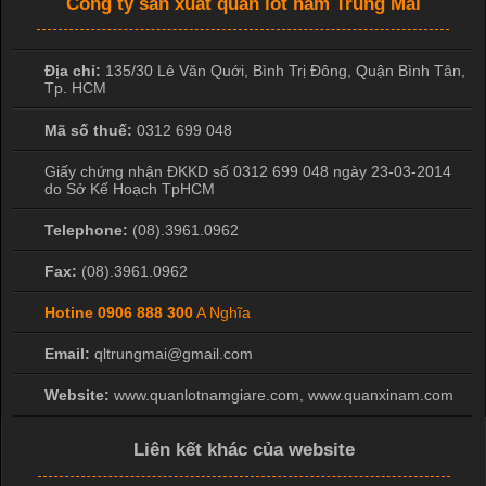
Công ty sản xuất quần lót nam Trung Mai
Địa chỉ:
135/30 Lê Văn Quới, Bình Trị Đông
,
Quận Bình Tân
,
Tp. HCM
Mã số thuế:
0312 699 048
Giấy chứng nhận ĐKKD số 0312 699 048 ngày 23-03-2014
do Sở Kế Hoạch TpHCM
Telephone:
(08).3961.0962
Fax:
(08).3961.0962
Hotine
0906 888 300
A Nghĩa
Email:
qltrungmai@gmail.com
Website:
www.quanlotnamgiare.com, www.quanxinam.com
Liên kết khác của website