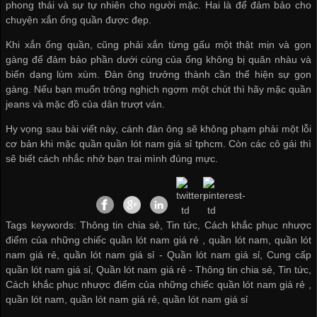
phong thái và sự tự nhiên cho người mặc. Hai là để đảm bảo cho
chuyện xắn ống quần được đẹp.
Khi xắn ống quần, cũng phải xắn từng gấu một thật mịn và gọn
gàng để đảm bảo phần dưới cùng của ống không bị quăn nhàu và
biến dạng lùm xùm. Đàn ông trưởng thành cần thể hiện sự gọn
gàng. Nếu bạn muốn trông nghịch ngợm một chút thì hãy mặc quần
jeans và mặc đồ của dân trượt ván.
Hy vọng sau bài viết này, cánh đàn ông sẽ không phạm phải một lỗi
cơ bản khi mặc quần
quần lót nam giá sỉ tphcm
. Còn các cô gái thì
sẽ biết cách nhắc nhở bạn trai mình đúng mực.
Tags keywords: Thông tin chia sẻ, Tin tức, Cách khắc phục nhược
điểm của những chiếc quần lót nam giá rẻ , quần lót nam, quần lót
nam giá rẻ, quần lót nam giá sỉ -
Quần lót nam giá sỉ
,
Cung cấp
quần lót nam giá sỉ
,
Quần lót nam giá rẻ
-
Thông tin chia sẻ
,
Tin tức
,
Cách khắc phục nhược điểm của những chiếc quần lót nam giá rẻ
,
quần lót nam
,
quần lót nam giá rẻ
,
quần lót nam giá sỉ