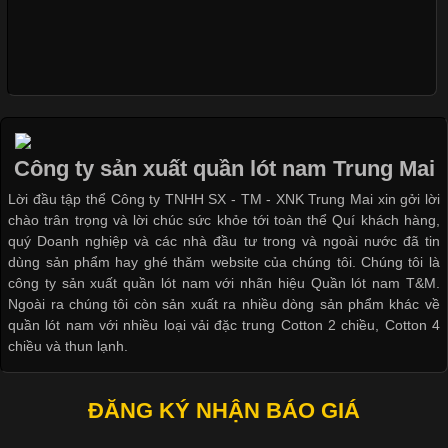
Khám Phá Áo Phông Trang Phục Phổ Biến Nhất Hiện Nay
Cập nhật 2026-04-24 17:24:50
Áo phông là một trong những trang phục phổ biến nhất trong
đời sống hiện đại nhờ sự tiện lợi, thoải mái và dễ phối đồ.
Công ty sản xuất quần lót nam Trung Mai
Không chỉ xuất hiện trong thời trang thường ngày, áo phông còn
Lời đầu tập thể Công ty TNHH SX - TM - XNK Trung Mai xin gởi lời
được ứng dụng rộng rãi trong ngành sản xuất may mặc, đặc
chào trân trọng và lời chúc sức khỏe tới toàn thể Quí khách hàng,
biệt là các sản phẩm từ vải thun. Hiện nay,
quý Doanh nghiệp và các nhà đầu tư trong và ngoài nước đã tin
dùng sản phẩm hay ghé thăm website của chúng tôi. Chúng tôi là
công ty sản xuất quần lót nam với nhãn hiệu Quần lót nam T&M.
Ngoài ra chúng tôi còn sản xuất ra nhiều dòng sản phẩm khác về
quần lót nam với nhiều loại vải đặc trung Cotton 2 chiều, Cotton 4
Công Nghệ In Chuyển Nhiệt Trong Ngành Thời Trang Hiện
chiều và thun lạnh.
Đại
ĐĂNG KÝ NHẬN BÁO GIÁ
Cập nhật 2026-04-21 15:41:03
In Chuyển Nhiệt Là Gì? Công Nghệ In Hiện Đại Trong Ngành