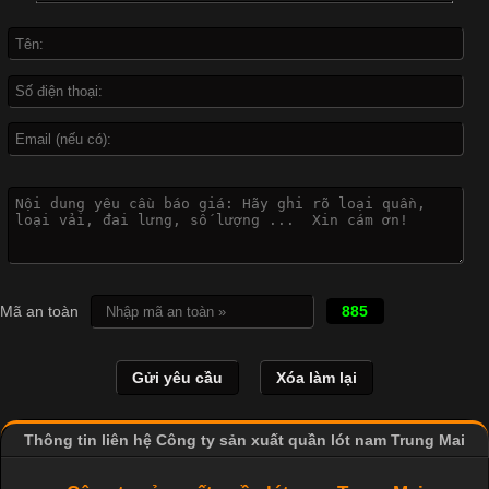
May Mặc Trong ngành in ấn và thời trang, in chuyển nhiệt đang
là một trong những công nghệ phổ biến nhờ khả năng tạo ra
hình ảnh sắc nét và bền màu. Đặc biệt, kỹ thuật này được ứng
dụng rộng rãi trong sản xuất áo thun, đồ thể thao
Vì Sao Cơ Sở Sản Xuất Quần Lót Nam Ưa Chuộng Vải
Cotton?
Cập nhật 2026-04-20 17:14:16
Mã an toàn
885
Vải cotton là một trong những chất liệu được sử dụng rộng rãi
nhất trong ngành dệt may nhờ đặc tính mềm mại, thoáng mát
và thấm hút mồ hôi tốt. Đây cũng là loại vải được nhiều công ty
sản xuất quần lót nam lựa chọn để tạo ra các sản phẩm chất
lượng, phù hợp với nhu cầu sử dụng
Thông tin liên hệ Công ty sản xuất quần lót nam Trung Mai