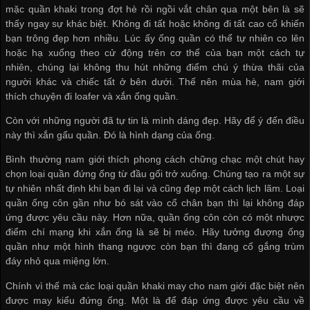
mặc quần khaki trong đợt hè rồi ngồi vắt chân qua một bên là sẽ
thấy ngay sự khác biệt. Không đi tất hoặc không đi tất cao cổ khiến
bạn trông đẹp hơn nhiều. Lúc ấy ống quần có thể tự nhiên co lên
hoặc hạ xuống theo cử động trên cơ thể của bạn một cách tự
nhiên, chúng lại không thu hút những điểm chú ý thừa thãi của
người khác và chiếc tất ở bên dưới. Thế nên mùa hè, nam giới
thích chuyện đi loafer và xắn ống quần.
Còn với những người đã tự tin là mình dáng đẹp. Hãy để ý đến điều
này thì xắn gấu quần. Đó là hình dạng của ống.
Bình thường nam giới thích phong cách chững chạc một chút hay
chọn loại quần đứng ống từ đầu gối trở xuống. Chúng tạo ra một sự
tự nhiên nhất định khi bạn đi lại và cũng đẹp một cách lịch lãm. Loại
quần ống côn gần như bó sát vào cổ chân bạn thì lại không đáp
ứng được yêu cầu này. Hơn nữa, quần ống côn còn có một nhược
điểm chí mạng khi xắn ống là sẽ bị méo. Hãy tưởng đượng ống
quần như một hình thang ngược còn bạn thì đang cố gắng trùm
đáy nhỏ qua miệng lớn.
Chính vì thế mà các loại quần khaki may cho nam giới đặc biệt nên
được may kiểu đứng ống. Một là để đáp ứng được yêu cầu về