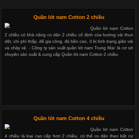
Thị hiều quần lót nam bơi lội nam và nữ 2017
Quần lót nam Cotton 2 chiều
Quần lót nam Cotton
Chất Liệu Bamboo Xu Hướng Mới Trong Ngành Thời Trang
2 chiều có khả năng co dãn 2 chiều cố định của hướng vải thun
Xu hướng thời trang trẻ và quần lót nam giá sỉ
dệt, chi phí thấp, dể gia công, độ bền cao, ít bị tình trạng giãn vải
Cập nhật 2026-05-21 14:59:25
và chảy xệ. - Công ty sản xuất quần lót nam Trung Mai: là cơ sở
chuyên sản xuất & cung cấp Quần lót nam Cotton 2 chiều.
Trong những năm gần đây, vải Bamboo đang trở thành một
Giặt và bảo quản quần lót nam đúng cách
trong những chất liệu được yêu thích trong ngành thời trang
nhờ đặc tính mềm mại, thoáng khí và thân thiện với môi trường.
Không chỉ được ứng dụng trong quần áo thường ngày, loại vải
này còn xuất hiện nhiều trong các sản phẩm đồ lót
Mẫu quần lót nam giá rẻ sốt hè 2017
Những mẩu quần lót nam thông dụng hiện nay
Những Loại Vải Thun Thông Dụng Và Đặc Điểm Nổi Bật
Quần lót nam Cotton 4 chiều
Bộ sưu tập quần lót nam Boxer TpHCM
Quần lót nam Cotton
Cập nhật 2026-05-20 14:58:56
4 chiều là loại cao cấp hơn 2 chiều, có thể co dãn theo bất cứ