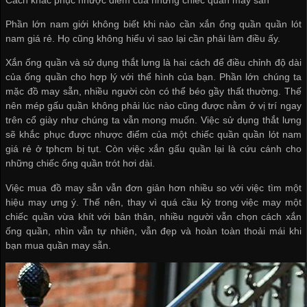
Phần lớn nam giới không biết khi nào cần xắn ống quần
quần lót
nam giá rẻ
. Họ cũng không hiểu vì sao lại cần phải làm điều ấy.
Xắn ống quần và sử dụng thắt lưng là hai cách để điều chỉnh độ dài
của ống quần cho hợp lý với thể hình của bạn. Phần lớn chúng ta
mặc đồ may sẵn, nhiều người còn có thể béo gầy thất thường. Thế
nên mép gấu quần không phải lúc nào cũng được nằm ở vị trí ngay
trên cổ giày như chúng ta vẫn mong muốn. Việc sử dụng thắt lưng
sẽ khắc phục được nhược điểm của một chiếc quần
quần lót nam
giá rẻ ở tphcm
bị tụt. Còn việc xắn gấu quần lại là cứu cánh cho
những chiếc ống quần trót hơi dài.
Việc mua đồ may sẵn vẫn đơn giản hơn nhiều so với việc tìm một
hiệu may ưng ý. Thế nên, thay vì quá cầu kỳ trong việc may một
chiếc quần vừa khít với bản thân, nhiều người vẫn chọn cách xắn
ống quần, nhìn vẫn tự nhiên, vẫn đẹp và hoàn toàn thoải mái khi
bạn mua quần may sẵn.