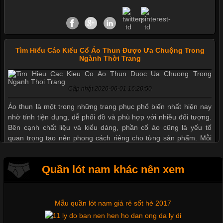
Tìm Hiểu Các Kiểu Cổ Áo Thun Được Ưa Chuộng Trong
Mẫu quần short quần lót nam nữ hè thu 2017
Ngành Thời Trang
Cập nhật 2026-06-01 16:20:50
Thị hiều quần lót nam bơi lội nam và nữ 2017
Áo thun là một trong những trang phục phổ biến nhất hiện nay
nhờ tính tiện dụng, dễ phối đồ và phù hợp với nhiều đối tượng.
Bên cạnh chất liệu và kiểu dáng, phần cổ áo cũng là yếu tố
Xu hướng thời trang trẻ và quần lót nam giá sỉ
quan trọng tạo nên phong cách riêng cho từng sản phẩm. Mỗi
loại cổ áo sẽ mang đến một vẻ đẹp khác
Giặt và bảo quản quần lót nam đúng cách
Quần lót nam khác nên xem
Mẫu quần lót nam giá rẻ sốt hè 2017
Những Mẫu Áo Thun Đồng Phục Công Ty Được Ưa
Chuộng Hiện Nay