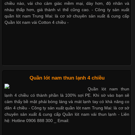
Vải thun là một trong những chất liệu được sử dụng rộng rãi
chiều nào, vải cho cảm giác mềm mại, dày hơn, độ nhăn và
nhất trong ngành thời trang nhờ đặc tính co giãn, mềm mại và
nhàu thấp hơn, giá thành vì thế cũng cao. - Công ty sản xuất
Quần lót nam boxer thun lạnh
thoải mái khi mặc. Từ áo thun, đồ thể thao cho đến đồ lót nam,
quần lót nam Trung Mai: là cơ sở chuyên sản xuất & cung cấp
vải thun luôn đóng vai trò quan trọng trong quá trình sản xuất.
Quần lót nam vải Cotton 4 chiều -
Hiện nay, nhu cầu tìm kiếm quần lót nam giá
Nguyên bộ quần lót nam Boxer thun lạnh giá rẻ
Dễ chịu hơn với quần lót nam giá rẻ vải Cotton 4 chiều
Xu Hướng Form Áo Thun Phổ Biến Trong Ngành May Mặc
Cập nhật 2026-05-09 15:58:23
Quần lót nam thun lạnh 4 chiều
Các Form Áo Thun Phổ Biến Hiện Nay Và Xu Hướng Trong
Quần lót nam thun
Ngành May Mặc Áo thun là một trong những trang phục quen
lạnh 4 chiều có thành phần là 100% sợi PE. Khi sờ vào bạn sẽ
thuộc và được sử dụng phổ biến nhất hiện nay. Không chỉ đa
cảm thấy bề mặt phải bóng láng và mát lạnh tay có khả năng co
dạng về màu sắc hay chất liệu, áo thun còn có nhiều form dáng
dãn 4 chiều - Công ty sản xuất quần lót nam Trung Mai: là cơ sở
khác nhau để phù hợp với từng phong cách thời trang và nhu
chuyên sản xuất & cung cấp Quần lót nam vải thun lạnh - Liên
cầu
hệ: Hotline 0906 888 300 _ Email: