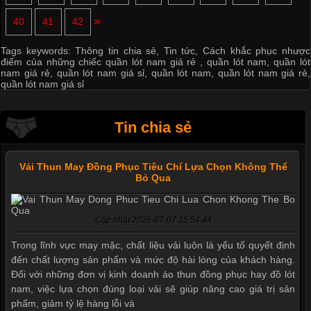
»
40
41
42
Tags keywords:
Thông tin chia sẻ
,
Tin tức
,
Cách khắc phục nhược
điểm của những chiếc quần lót nam giá rẻ
,
quần lót nam
,
quần lót
nam giá rẻ
,
quần lót nam giá sỉ
,
quần lót nam
,
quần lót nam giá rẻ
,
quần lót nam giá sỉ
Tin chia sẻ
Vải Thun May Đồng Phục Tiêu Chí Lựa Chọn Không Thể
Bỏ Qua
Cập nhật 2026-07-07 15:54:44
Trong lĩnh vực may mặc, chất liệu vải luôn là yếu tố quyết định
đến chất lượng sản phẩm và mức độ hài lòng của khách hàng.
Đối với những đơn vị kinh doanh áo thun đồng phục hay đồ lót
nam, việc lựa chọn đúng loại vải sẽ giúp nâng cao giá trị sản
phẩm, giảm tỷ lệ hàng lỗi và