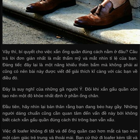
Vậy thì, bí quyết cho việc xắn ống quần đúng cách nằm ở đâu? Câu
trả lời đơn giản nhất là mắt thẩm mỹ và mắt nhìn tỉ lệ của bạn.
Đáng tiếc đây lại là một năng khiếu thiên bẩm mà không phải ai
cũng có nên bài này được viết để giải thích kĩ càng với các bạn về
điều đó.
Đây là suy nghĩ của những gã người Ý. Đôi khi xắn gấu quần còn
tạo nên một độ khỏe nhất định ở phần ống chân.
Đầu tiên, hãy nhìn lại bản thân rằng bạn đang béo hay gầy. Những
người dáng chuẩn cũng cần quan tâm đến vấn đề này bởi không
biết cách xắn gấu quần đúng cách thì trông bạn vẫn xấu.
Việc đi loafer không đi tất và để ống quần cao hơn mắt cá tạo nên
một cảm giác trẻ trung và thoải mái. Bạn cứ thử đi loafer kèm tất và