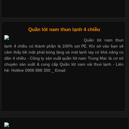
Nguyên bộ quần lót nam Boxer thun lạnh giá rẻ
Những Loại Vải Thun Thông Dụng Và Đặc Điểm Nổi Bật
Cập nhật 2026-05-20 14:58:56
Quần lót nam thun lạnh 4 chiều
Dễ chịu hơn với quần lót nam giá rẻ vải Cotton 4 chiều
Vải thun là một trong những chất liệu được sử dụng rộng rãi
Quần lót nam thun
nhất trong ngành thời trang nhờ đặc tính co giãn, mềm mại và
lạnh 4 chiều có thành phần là 100% sợi PE. Khi sờ vào bạn sẽ
thoải mái khi mặc. Từ áo thun, đồ thể thao cho đến đồ lót nam,
cảm thấy bề mặt phải bóng láng và mát lạnh tay có khả năng co
vải thun luôn đóng vai trò quan trọng trong quá trình sản xuất.
dãn 4 chiều - Công ty sản xuất quần lót nam Trung Mai: là cơ sở
Hiện nay, nhu cầu tìm kiếm quần lót nam giá
chuyên sản xuất & cung cấp Quần lót nam vải thun lạnh - Liên
hệ: Hotline 0906 888 300 _ Email:
Xu Hướng Form Áo Thun Phổ Biến Trong Ngành May Mặc
Cập nhật 2026-05-09 15:58:23
Các Form Áo Thun Phổ Biến Hiện Nay Và Xu Hướng Trong
Ngành May Mặc Áo thun là một trong những trang phục quen