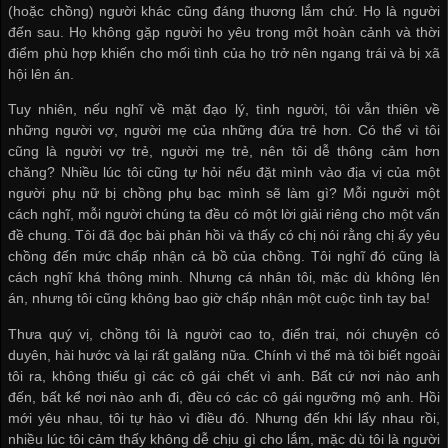
(hoặc chồng) người khác cũng đáng thương lắm chứ. Họ là người
đến sau. Họ không gặp người họ yêu trong một hoàn cảnh và thời
điểm phù hợp khiến cho mối tình của họ trở nên ngang trái và bị xã
hội lên án.
Tuy nhiên, nếu nghĩ về mặt đạo lý, tình người, tôi vẫn thiên về
những người vợ, người mẹ của những đứa trẻ hơn. Có thể vì tôi
cũng là người vợ trẻ, người mẹ trẻ, nên tôi dễ thông cảm hơn
chăng? Nhiều lúc tôi cũng tự hỏi nếu đặt mình vào địa vị của một
người phụ nữ bị chồng phụ bạc mình sẽ làm gì? Mỗi người một
cách nghĩ, mỗi người chúng ta đều có một lời giải riêng cho một vấn
đề chung. Tôi đã đọc bài phản hồi và thấy có chị nói rằng chị ấy yêu
chồng đến mức chấp nhận cả bồ của chồng. Tôi nghĩ đó cũng là
cách nghĩ khá thông minh. Nhưng cá nhân tôi, mặc dù không lên
án, nhưng tôi cũng không bao giờ chấp nhận một cuộc tình tay ba!
Thưa quý vị, chồng tôi là người cao to, điển trai, nói chuyện có
duyên, hài hước và lại rất galăng nữa. Chính vì thế mà tôi biết ngoài
tôi ra, không thiếu gì các cô gái chết vì anh. Bất cứ nơi nào anh
đến, bất kể nơi nào anh đi, đều có các cô gái ngưỡng mộ anh. Hồi
mới yêu nhau, tôi tự hào vì điều đó. Nhưng đến khi lấy nhau rồi,
nhiều lúc tôi cảm thấy không dễ chịu gì cho lắm, mặc dù tôi là người