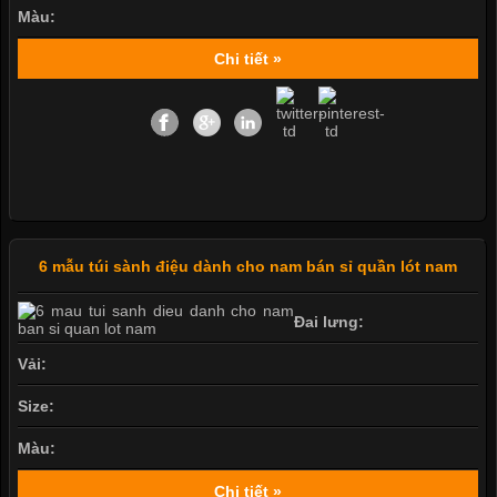
Màu:
Chi tiết »
6 mẫu túi sành điệu dành cho nam bán sỉ quần lót nam
Đai lưng:
Vải:
Size:
Màu:
Chi tiết »