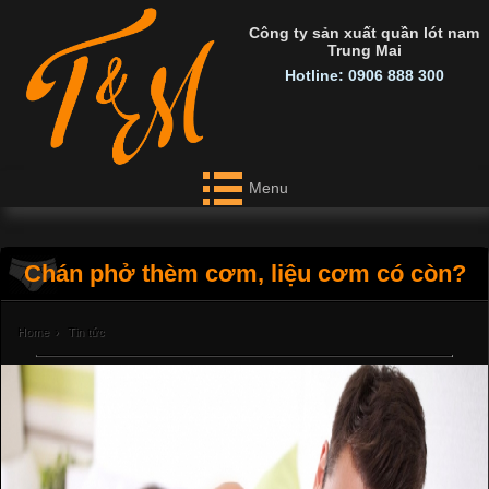
Công ty sản xuất quần lót nam
Trung Mai
Hotline: 0906 888 300
Menu
Chán phở thèm cơm, liệu cơm có còn?
Home
›
Tin tức