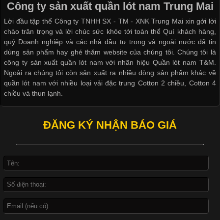
thuộc và được sử dụng phổ biến nhất hiện nay. Không chỉ đa
Công ty sản xuất quần lót nam Trung Mai
dạng về màu sắc hay chất liệu, áo thun còn có nhiều form dáng
Lời đầu tập thể Công ty TNHH SX - TM - XNK Trung Mai xin gởi lời
khác nhau để phù hợp với từng phong cách thời trang và nhu
chào trân trọng và lời chúc sức khỏe tới toàn thể Quí khách hàng,
cầu
quý Doanh nghiệp và các nhà đầu tư trong và ngoài nước đã tin
dùng sản phẩm hay ghé thăm website của chúng tôi. Chúng tôi là
công ty sản xuất quần lót nam với nhãn hiệu Quần lót nam T&M.
Ngoài ra chúng tôi còn sản xuất ra nhiều dòng sản phẩm khác về
quần lót nam với nhiều loại vải đặc trung Cotton 2 chiều, Cotton 4
Khám Phá Áo Phông Trang Phục Phổ Biến Nhất Hiện Nay
chiều và thun lạnh.
Cập nhật 2026-04-24 17:24:50
ĐĂNG KÝ NHẬN BÁO GIÁ
Áo phông là một trong những trang phục phổ biến nhất trong
đời sống hiện đại nhờ sự tiện lợi, thoải mái và dễ phối đồ.
Không chỉ xuất hiện trong thời trang thường ngày, áo phông còn
được ứng dụng rộng rãi trong ngành sản xuất may mặc, đặc
biệt là các sản phẩm từ vải thun. Hiện nay,