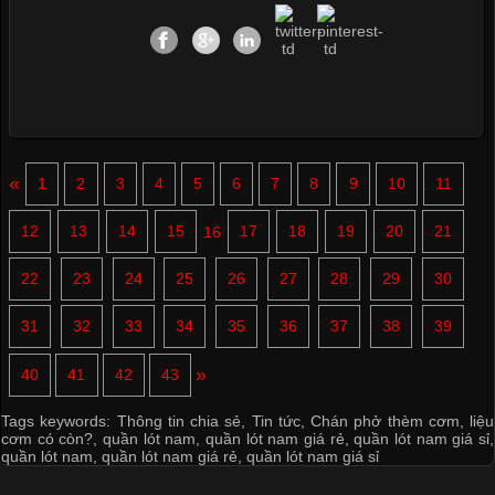
«
1
2
3
4
5
6
7
8
9
10
11
12
13
14
15
16
17
18
19
20
21
22
23
24
25
26
27
28
29
30
31
32
33
34
35
36
37
38
39
»
40
41
42
43
Tags keywords:
Thông tin chia sẻ
,
Tin tức
,
Chán phở thèm cơm
,
liệu
cơm có còn?
,
quần lót nam
,
quần lót nam giá rẻ
,
quần lót nam giá sỉ
,
quần lót nam
,
quần lót nam giá rẻ
,
quần lót nam giá sỉ