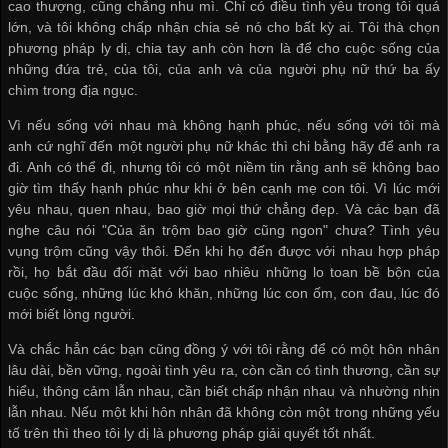
cao thượng, cũng chẳng nhu mì. Chỉ có điều tình yêu trong tôi quá
lớn, và tôi không chấp nhận chia sẻ nó cho bất kỳ ai. Tôi thà chọn
phương pháp ly dị, chia tay anh còn hơn là để cho cuộc sống của
những đứa trẻ, của tôi, của anh và của người phụ nữ thứ ba ấy
chìm trong địa ngục.
Vì nếu sống với nhau mà không hạnh phúc, nếu sống với tôi mà
anh cứ nghĩ đến một người phụ nữ khác thì chi bằng hãy để anh ra
đi. Anh có thể đi, nhưng tôi có một niềm tin rằng anh sẽ không bao
giờ tìm thấy hạnh phúc như khi ở bên cạnh mẹ con tôi. Vì lúc mới
yêu nhau, quen nhau, bao giờ mọi thứ chẳng đẹp. Và các bạn đã
nghe câu nói "Của ăn trộm bao giờ cũng ngon" chưa? Tình yêu
vụng trộm cũng vậy thôi. Đến khi họ đến được với nhau hợp pháp
rồi, họ bắt đầu đối mặt với bao nhiêu những lo toan bề bộn của
cuộc sống, những lúc khó khăn, những lúc con ốm, con đau, lúc đó
mới biết lòng người.
Và chắc hẳn các bạn cũng đồng ý với tôi rằng để có một hôn nhân
lâu dài, bền vững, ngoài tình yêu ra, còn cần có tình thương, cần sự
hiểu, thông cảm lẫn nhau, cần biết chấp nhận nhau và nhường nhịn
lẫn nhau. Nếu một khi hôn nhân đã không còn một trong những yếu
tố trên thì theo tôi ly dị là phương pháp giải quyết tốt nhất.