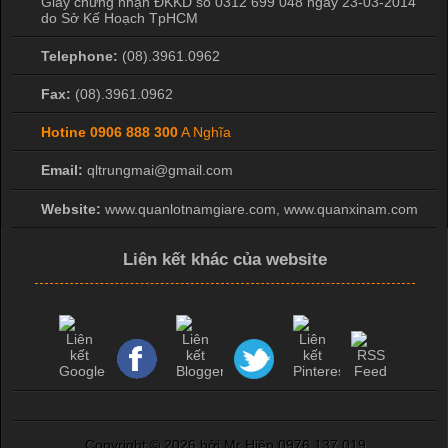
Giấy chứng nhận ĐKKD số 0312 699 048 ngày 23-03-2014
do Sở Kế Hoạch TpHCM
Telephone:
(08).3961.0962
Fax:
(08).3961.0962
Hotine
0906 888 300
A Nghĩa
Email:
qltrungmai@gmail.com
Website:
www.quanlotnamgiare.com, www.quanxinam.com
Liên kết khác của website
Copyright ©
2026 bởi Mr Hiệp 0976.137.019