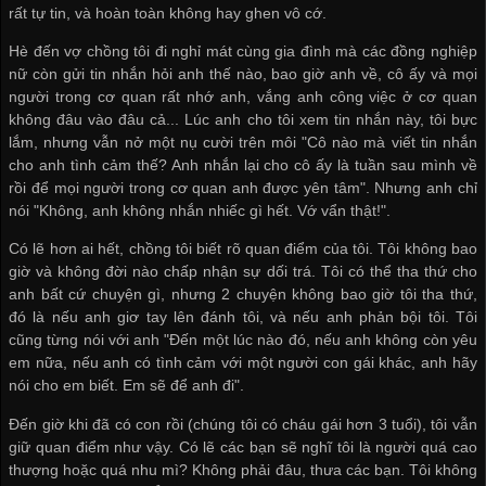
rất tự tin, và hoàn toàn không hay ghen vô cớ.
Hè đến vợ chồng tôi đi nghỉ mát cùng gia đình mà các đồng nghiệp
nữ còn gửi tin nhắn hỏi anh thế nào, bao giờ anh về, cô ấy và mọi
người trong cơ quan rất nhớ anh, vắng anh công việc ở cơ quan
không đâu vào đâu cả... Lúc anh cho tôi xem tin nhắn này, tôi bực
lắm, nhưng vẫn nở một nụ cười trên môi "Cô nào mà viết tin nhắn
cho anh tình cảm thế? Anh nhắn lại cho cô ấy là tuần sau mình về
rồi để mọi người trong cơ quan anh được yên tâm". Nhưng anh chỉ
nói "Không, anh không nhắn nhiếc gì hết. Vớ vẩn thật!".
Có lẽ hơn ai hết, chồng tôi biết rõ quan điểm của tôi. Tôi không bao
giờ và không đời nào chấp nhận sự dối trá. Tôi có thể tha thứ cho
anh bất cứ chuyện gì, nhưng 2 chuyện không bao giờ tôi tha thứ,
đó là nếu anh giơ tay lên đánh tôi, và nếu anh phản bội tôi. Tôi
cũng từng nói với anh "Đến một lúc nào đó, nếu anh không còn yêu
em nữa, nếu anh có tình cảm với một người con gái khác, anh hãy
nói cho em biết. Em sẽ để anh đi".
Đến giờ khi đã có con rồi (chúng tôi có cháu gái hơn 3 tuổi), tôi vẫn
giữ quan điểm như vậy. Có lẽ các bạn sẽ nghĩ tôi là người quá cao
thượng hoặc quá nhu mì? Không phải đâu, thưa các bạn. Tôi không