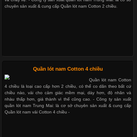
chuyên sản xuất & cung cấp Quần lót nam Cotton 2 chiều.
Vải Lycra Là Gì? Chất Liệu Co Giãn Được Ưa Chuộng Trong
Xu hướng thời trang trẻ và quần lót nam giá sỉ
Ngành May Mặc Trong ngành thời trang hiện đại, các loại vải có
khả năng co giãn tốt ngày càng được ưa chuộng nhằm mang lại
cảm giác thoải mái cho người mặc. Trong đó, vải Lycra là một
trong những chất liệu nổi bật nhờ độ đàn hồi cao,
Giặt và bảo quản quần lót nam đúng cách
Mẫu quần lót nam giá rẻ sốt hè 2017
Chất Liệu Bamboo Xu Hướng Mới Trong Ngành Thời Trang
Quần lót nam Cotton 4 chiều
Những mẩu quần lót nam thông dụng hiện nay
Quần lót nam Cotton
Cập nhật 2026-05-21 14:59:25
4 chiều là loại cao cấp hơn 2 chiều, có thể co dãn theo bất cứ
Trong những năm gần đây, vải Bamboo đang trở thành một
chiều nào, vải cho cảm giác mềm mại, dày hơn, độ nhăn và
trong những chất liệu được yêu thích trong ngành thời trang
nhàu thấp hơn, giá thành vì thế cũng cao. - Công ty sản xuất
Bộ sưu tập quần lót nam Boxer TpHCM
nhờ đặc tính mềm mại, thoáng khí và thân thiện với môi trường.
quần lót nam Trung Mai: là cơ sở chuyên sản xuất & cung cấp
Không chỉ được ứng dụng trong quần áo thường ngày, loại vải
Quần lót nam vải Cotton 4 chiều -
này còn xuất hiện nhiều trong các sản phẩm đồ lót
Quần lót nam boxer thun lạnh