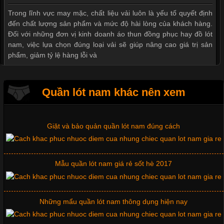
Mẫu quần short quần lót nam nữ hè thu 2017
Trong lĩnh vực may mặc, chất liệu vải luôn là yếu tố quyết định
đến chất lượng sản phẩm và mức độ hài lòng của khách hàng.
Đối với những đơn vị kinh doanh áo thun đồng phục hay đồ lót
nam, việc lựa chọn đúng loại vải sẽ giúp nâng cao giá trị sản
Thị hiều quần lót nam bơi lội nam và nữ 2017
phẩm, giảm tỷ lệ hàng lỗi và
Xu hướng thời trang trẻ và quần lót nam giá sỉ
Quần lót nam khác nên xem
Tìm Hiểu Các Kiểu Cổ Áo Thun Được Ưa Chuộng Trong
Ngành Thời Trang
Giặt và bảo quản quần lót nam đúng cách
Cập nhật 2026-06-01 16:20:50
Mẫu quần lót nam giá rẻ sốt hè 2017
Áo thun là một trong những trang phục phổ biến nhất hiện nay
nhờ tính tiện dụng, dễ phối đồ và phù hợp với nhiều đối tượng.
Bên cạnh chất liệu và kiểu dáng, phần cổ áo cũng là yếu tố
quan trọng tạo nên phong cách riêng cho từng sản phẩm. Mỗi
Những mẩu quần lót nam thông dụng hiện nay
loại cổ áo sẽ mang đến một vẻ đẹp khác