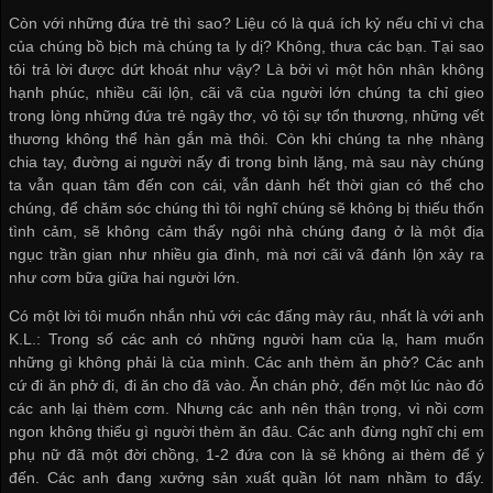
Còn với những đứa trẻ thì sao? Liệu có là quá ích kỷ nếu chỉ vì cha
của chúng bồ bịch mà chúng ta ly dị? Không, thưa các bạn. Tại sao
tôi trả lời được dứt khoát như vậy? Là bởi vì một hôn nhân không
hạnh phúc, nhiều cãi lộn, cãi vã của người lớn chúng ta chỉ gieo
trong lòng những đứa trẻ ngây thơ, vô tội sự tổn thương, những vết
thương không thể hàn gắn mà thôi. Còn khi chúng ta nhẹ nhàng
chia tay, đường ai người nấy đi trong bình lặng, mà sau này chúng
ta vẫn quan tâm đến con cái, vẫn dành hết thời gian có thể cho
chúng, để chăm sóc chúng thì tôi nghĩ chúng sẽ không bị thiếu thốn
tình cảm, sẽ không cảm thấy ngôi nhà chúng đang ở là một địa
ngục trần gian như nhiều gia đình, mà nơi cãi vã đánh lộn xảy ra
như cơm bữa giữa hai người lớn.
Có một lời tôi muốn nhắn nhủ với các đấng mày râu, nhất là với anh
K.L.: Trong số các anh có những người ham của lạ, ham muốn
những gì không phải là của mình. Các anh thèm ăn phở? Các anh
cứ đi ăn phở đi, đi ăn cho đã vào. Ăn chán phở, đến một lúc nào đó
các anh lại thèm cơm. Nhưng các anh nên thận trọng, vì nồi cơm
ngon không thiếu gì người thèm ăn đâu. Các anh đừng nghĩ chị em
phụ nữ đã một đời chồng, 1-2 đứa con là sẽ không ai thèm để ý
đến. Các anh đang
xưởng sản xuất quần lót nam
nhầm to đấy.