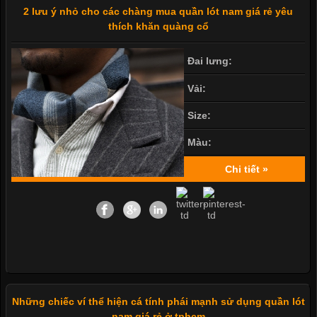
2 lưu ý nhỏ cho các chàng mua quần lót nam giá rẻ yêu
thích khăn quàng cổ
Đai lưng:
Vải:
Size:
Màu:
Chi tiết »
Những chiếc ví thể hiện cá tính phái mạnh sử dụng quần lót
nam giá rẻ ở tphcm