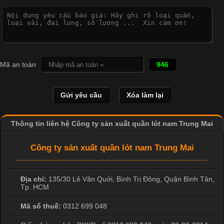
Công Nghệ In Chuyển Nhiệt Trong Ngành Thời Trang Hiện
Đại
Cập nhật 2026-04-21 15:41:03
In Chuyển Nhiệt Là Gì? Công Nghệ In Hiện Đại Trong Ngành
Mã an toàn
946
May Mặc Trong ngành in ấn và thời trang, in chuyển nhiệt đang
là một trong những công nghệ phổ biến nhờ khả năng tạo ra
hình ảnh sắc nét và bền màu. Đặc biệt, kỹ thuật này được ứng
dụng rộng rãi trong sản xuất áo thun, đồ thể thao
Thông tin liên hệ Công ty sản xuất quần lót nam Trung Mai
Công ty sản xuất quần lót nam Trung Mai
Địa chỉ:
135/30 Lê Văn Quới, Bình Trị Đông
,
Quận Bình Tân
,
Tp. HCM
Mã số thuế:
0312 699 048