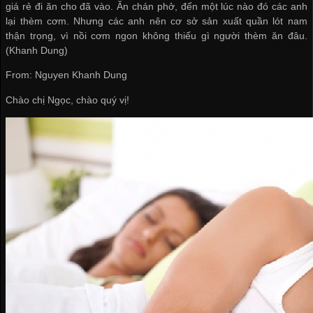
giá rẻ
đi ăn cho đã vào. Ăn chán phở, đến một lúc nào đó các anh
lại thèm cơm. Nhưng các anh nên
cơ sở sản xuất quần lót nam
thận trọng, vì nồi cơm ngon không thiếu gì người thèm ăn đâu.
(Khanh Dung)
From: Nguyen Khanh Dung
Chào chị Ngọc, chào quý vị!