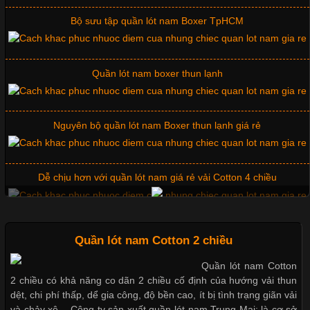
Bộ sưu tập quần lót nam Boxer TpHCM
Những Mẫu Áo Thun Đồng Phục Công Ty Được Ưa
Chuộng Hiện Nay
Quần lót nam boxer thun lạnh
Cập nhật 2026-06-01 14:23:34
Nguyên bộ quần lót nam Boxer thun lạnh giá rẻ
Trong môi trường kinh doanh hiện đại, việc xây dựng hình ảnh
chuyên nghiệp đóng vai trò quan trọng đối với sự phát triển của
doanh nghiệp. Một trong những giải pháp hiệu quả được nhiều
Dễ chịu hơn với quần lót nam giá rẻ vải Cotton 4 chiều
đơn vị lựa chọn hiện nay là sử dụng áo thun đồng phục công ty.
Không chỉ giúp tạo sự đồng bộ, áo thun
Mẫu quần short quần lót nam nữ hè thu 2017
Quần lót nam Cotton 2 chiều
Quần lót nam Cotton
Chất Liệu Lycra Có Gì Đặc Biệt Trong Ngành Thời Trang?
2 chiều có khả năng co dãn 2 chiều cố định của hướng vải thun
Thị hiều quần lót nam bơi lội nam và nữ 2017
dệt, chi phí thấp, dể gia công, độ bền cao, ít bị tình trạng giãn vải
Cập nhật 2026-05-27 17:03:46
và chảy xệ. - Công ty sản xuất quần lót nam Trung Mai: là cơ sở