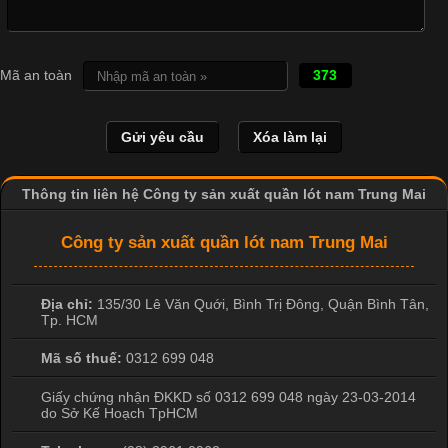
Cập nhật 2026-04-21 15:41:03
In Chuyển Nhiệt Là Gì? Công Nghệ In Hiện Đại Trong Ngành
Mã an toàn
373
May Mặc Trong ngành in ấn và thời trang, in chuyển nhiệt đang
là một trong những công nghệ phổ biến nhờ khả năng tạo ra
hình ảnh sắc nét và bền màu. Đặc biệt, kỹ thuật này được ứng
dụng rộng rãi trong sản xuất áo thun, đồ thể thao
Thông tin liên hệ Công ty sản xuất quần lót nam Trung Mai
Công ty sản xuất quần lót nam Trung Mai
Địa chỉ:
135/30 Lê Văn Quới, Bình Trị Đông
,
Quận Bình Tân
,
Tp. HCM
Mã số thuế:
0312 699 048
Giấy chứng nhận ĐKKD số 0312 699 048 ngày 23-03-2014
do Sở Kế Hoạch TpHCM