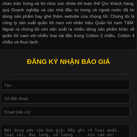
chào trân trọng và lời chúc sức khỏe tới toàn thể Quí khách hàng,
cầu
quý Doanh nghiệp và các nhà đầu tư trong và ngoài nước đã tin
dùng sản phẩm hay ghé thăm website của chúng tôi. Chúng tôi là
công ty sản xuất quần lót nam với nhãn hiệu Quần lót nam T&M.
Ngoài ra chúng tôi còn sản xuất ra nhiều dòng sản phẩm khác về
quần lót nam với nhiều loại vải đặc trung Cotton 2 chiều, Cotton 4
Khám Phá Áo Phông Trang Phục Phổ Biến Nhất Hiện Nay
chiều và thun lạnh.
Cập nhật 2026-04-24 17:24:50
ĐĂNG KÝ NHẬN BÁO GIÁ
Áo phông là một trong những trang phục phổ biến nhất trong
đời sống hiện đại nhờ sự tiện lợi, thoải mái và dễ phối đồ.
Không chỉ xuất hiện trong thời trang thường ngày, áo phông còn
được ứng dụng rộng rãi trong ngành sản xuất may mặc, đặc
biệt là các sản phẩm từ vải thun. Hiện nay,
Công Nghệ In Chuyển Nhiệt Trong Ngành Thời Trang Hiện
Đại