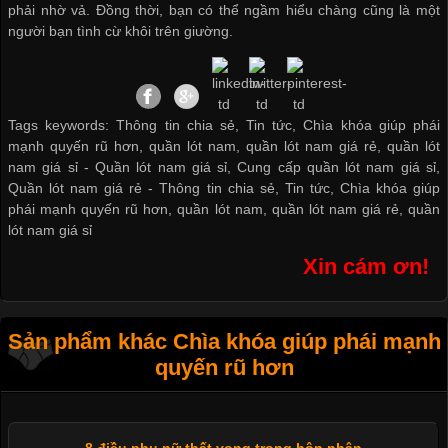
phải nhờ vả. Đồng thời, bạn có thể ngầm hiểu chàng cũng là một
người bạn tình cừ khôi trên giường.
Tags keywords: Thông tin chia sẻ, Tin tức, Chìa khóa giúp phái
mạnh quyến rũ hơn, quần lót nam, quần lót nam giá rẻ, quần lót
nam giá sỉ -
Quần lót nam giá sỉ
,
Cung cấp quần lót nam giá sỉ
,
Quần lót nam giá rẻ
-
Thông tin chia sẻ
,
Tin tức
,
Chìa khóa giúp
phái mạnh quyến rũ hơn
,
quần lót nam
,
quần lót nam giá rẻ
,
quần
lót nam giá sỉ
Xin cám ơn!
Sản phẩm khác Chìa khóa giúp phái mạnh
quyến rũ hơn
8 điều phụ nữ thất vọng trong hôn nhân