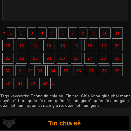
«
1
2
3
4
5
6
7
8
9
10
11
12
13
14
15
16
17
18
19
20
21
22
23
24
25
26
27
28
29
30
31
32
33
34
35
36
37
38
39
»
40
41
42
43
Tags keywords:
Thông tin chia sẻ
,
Tin tức
,
Chìa khóa giúp phái mạnh
quyến rũ hơn
,
quần lót nam
,
quần lót nam giá rẻ
,
quần lót nam giá sỉ
,
quần lót nam
,
quần lót nam giá rẻ
,
quần lót nam giá sỉ
Tin chia sẻ