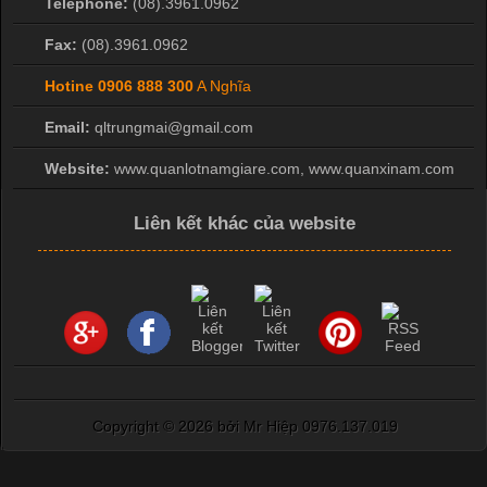
Telephone:
(08).3961.0962
Fax:
(08).3961.0962
Hotine
0906 888 300
A Nghĩa
Email:
qltrungmai@gmail.com
Website:
www.quanlotnamgiare.com, www.quanxinam.com
Liên kết khác của website
Copyright ©
2026 bởi Mr Hiệp 0976.137.019