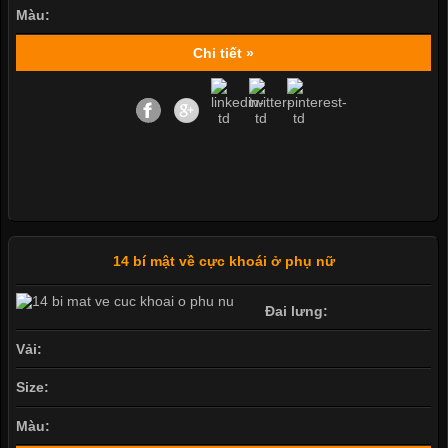
Màu:
Chi tiết »
14 bí mật về cực khoái ở phụ nữ
Đai lưng:
Vải:
Size:
Màu: