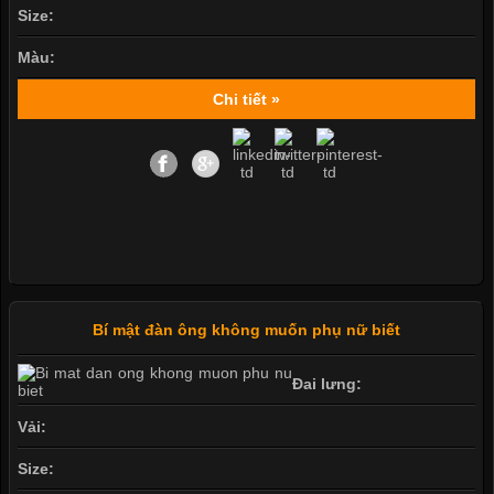
Size:
Màu:
Chi tiết »
Bí mật đàn ông không muốn phụ nữ biết
Đai lưng:
Vải:
Size: