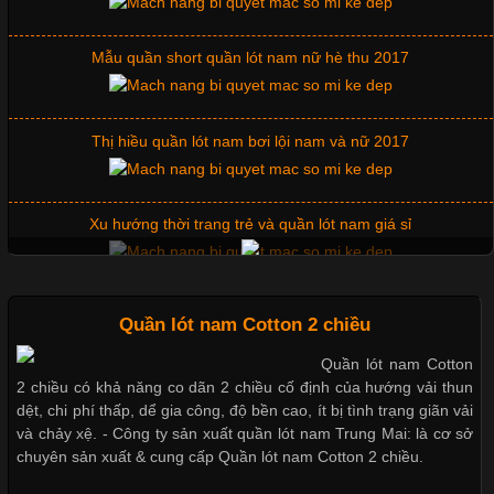
Những Mẫu Áo Thun Đồng Phục Công Ty Được Ưa
Chuộng Hiện Nay
Mẫu quần short quần lót nam nữ hè thu 2017
Cập nhật 2026-06-01 14:23:34
Thị hiều quần lót nam bơi lội nam và nữ 2017
Trong môi trường kinh doanh hiện đại, việc xây dựng hình ảnh
chuyên nghiệp đóng vai trò quan trọng đối với sự phát triển của
doanh nghiệp. Một trong những giải pháp hiệu quả được nhiều
Xu hướng thời trang trẻ và quần lót nam giá sỉ
đơn vị lựa chọn hiện nay là sử dụng áo thun đồng phục công ty.
Không chỉ giúp tạo sự đồng bộ, áo thun
Giặt và bảo quản quần lót nam đúng cách
Quần lót nam Cotton 2 chiều
Quần lót nam Cotton
Chất Liệu Lycra Có Gì Đặc Biệt Trong Ngành Thời Trang?
2 chiều có khả năng co dãn 2 chiều cố định của hướng vải thun
Mẫu quần lót nam giá rẻ sốt hè 2017
dệt, chi phí thấp, dể gia công, độ bền cao, ít bị tình trạng giãn vải
Cập nhật 2026-05-27 17:03:46
và chảy xệ. - Công ty sản xuất quần lót nam Trung Mai: là cơ sở
chuyên sản xuất & cung cấp Quần lót nam Cotton 2 chiều.
Vải Lycra Là Gì? Chất Liệu Co Giãn Được Ưa Chuộng Trong
Những mẩu quần lót nam thông dụng hiện nay
Ngành May Mặc Trong ngành thời trang hiện đại, các loại vải có