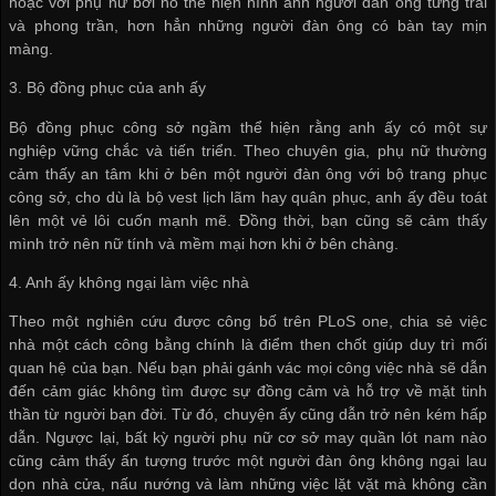
hoặc với phụ nữ bởi nó thể hiện hình ảnh người đàn ông từng trải
và phong trần, hơn hẳn những người đàn ông có bàn tay mịn
màng.
3. Bộ đồng phục của anh ấy
Bộ đồng phục công sở ngầm thể hiện rằng anh ấy có một sự
nghiệp vững chắc và tiến triển. Theo chuyên gia, phụ nữ thường
cảm thấy an tâm khi ở bên một người đàn ông với bộ trang phục
công sở, cho dù là bộ vest lịch lãm hay quân phục, anh ấy đều toát
lên một vẻ lôi cuốn mạnh mẽ. Đồng thời, bạn cũng sẽ cảm thấy
mình trở nên nữ tính và mềm mại hơn khi ở bên chàng.
4. Anh ấy không ngại làm việc nhà
Theo một nghiên cứu được công bố trên PLoS one, chia sẻ việc
nhà một cách công bằng chính là điểm then chốt giúp duy trì mối
quan hệ của bạn. Nếu bạn phải gánh vác mọi công việc nhà sẽ dẫn
đến cảm giác không tìm được sự đồng cảm và hỗ trợ về mặt tinh
thần từ người bạn đời. Từ đó, chuyện ấy cũng dẫn trở nên kém hấp
dẫn. Ngược lại, bất kỳ người phụ nữ
cơ sở may quần lót nam
nào
cũng cảm thấy ấn tượng trước một người đàn ông không ngại lau
dọn nhà cửa, nấu nướng và làm những việc lặt vặt mà không cần