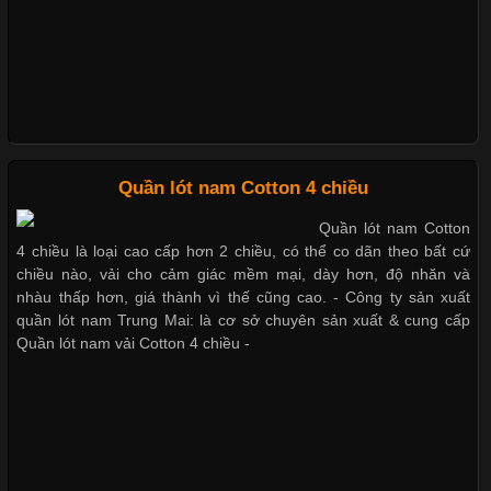
khả năng co giãn tốt ngày càng được ưa chuộng nhằm mang lại
cảm giác thoải mái cho người mặc. Trong đó, vải Lycra là một
trong những chất liệu nổi bật nhờ độ đàn hồi cao,
Bộ sưu tập quần lót nam Boxer TpHCM
Quần lót nam boxer thun lạnh
Chất Liệu Bamboo Xu Hướng Mới Trong Ngành Thời Trang
Quần lót nam Cotton 4 chiều
Nguyên bộ quần lót nam Boxer thun lạnh giá rẻ
Quần lót nam Cotton
Cập nhật 2026-05-21 14:59:25
4 chiều là loại cao cấp hơn 2 chiều, có thể co dãn theo bất cứ
Trong những năm gần đây, vải Bamboo đang trở thành một
chiều nào, vải cho cảm giác mềm mại, dày hơn, độ nhăn và
trong những chất liệu được yêu thích trong ngành thời trang
nhàu thấp hơn, giá thành vì thế cũng cao. - Công ty sản xuất
Dễ chịu hơn với quần lót nam giá rẻ vải Cotton 4 chiều
nhờ đặc tính mềm mại, thoáng khí và thân thiện với môi trường.
quần lót nam Trung Mai: là cơ sở chuyên sản xuất & cung cấp
Không chỉ được ứng dụng trong quần áo thường ngày, loại vải
Quần lót nam vải Cotton 4 chiều -
này còn xuất hiện nhiều trong các sản phẩm đồ lót
Những Loại Vải Thun Thông Dụng Và Đặc Điểm Nổi Bật