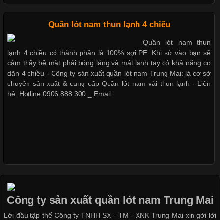
Cập nhật 2026-05-20 14:58:56
Quần lót nam thun lạnh 4 chiều
Vải thun là một trong những chất liệu được sử dụng rộng rãi
Quần lót nam thun
nhất trong ngành thời trang nhờ đặc tính co giãn, mềm mại và
lạnh 4 chiều có thành phần là 100% sợi PE. Khi sờ vào bạn sẽ
thoải mái khi mặc. Từ áo thun, đồ thể thao cho đến đồ lót nam,
cảm thấy bề mặt phải bóng láng và mát lạnh tay có khả năng co
vải thun luôn đóng vai trò quan trọng trong quá trình sản xuất.
dãn 4 chiều - Công ty sản xuất quần lót nam Trung Mai: là cơ sở
Hiện nay, nhu cầu tìm kiếm quần lót nam giá
chuyên sản xuất & cung cấp Quần lót nam vải thun lạnh - Liên
hệ: Hotline 0906 888 300 _ Email:
Xu Hướng Form Áo Thun Phổ Biến Trong Ngành May Mặc
Cập nhật 2026-05-09 15:58:23
Các Form Áo Thun Phổ Biến Hiện Nay Và Xu Hướng Trong
Ngành May Mặc Áo thun là một trong những trang phục quen
thuộc và được sử dụng phổ biến nhất hiện nay. Không chỉ đa
Công ty sản xuất quần lót nam Trung Mai
dạng về màu sắc hay chất liệu, áo thun còn có nhiều form dáng
Lời đầu tập thể Công ty TNHH SX - TM - XNK Trung Mai xin gởi lời
khác nhau để phù hợp với từng phong cách thời trang và nhu