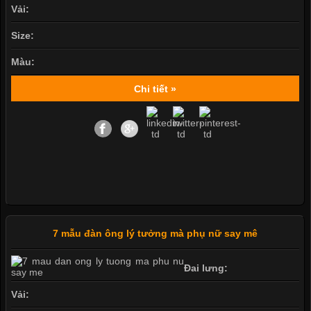
Vải:
Size:
Màu:
Chi tiết »
7 mẫu đàn ông lý tưởng mà phụ nữ say mê
Đai lưng:
Vải: