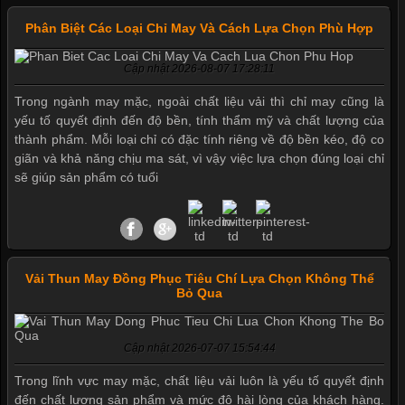
Phân Biệt Các Loại Chỉ May Và Cách Lựa Chọn Phù Hợp
Cập nhật 2026-08-07 17:28:11
Trong ngành may mặc, ngoài chất liệu vải thì chỉ may cũng là
yếu tố quyết định đến độ bền, tính thẩm mỹ và chất lượng của
thành phẩm. Mỗi loại chỉ có đặc tính riêng về độ bền kéo, độ co
giãn và khả năng chịu ma sát, vì vậy việc lựa chọn đúng loại chỉ
Mẫu quần short quần lót nam nữ hè thu 2017
sẽ giúp sản phẩm có tuổi
Thị hiều quần lót nam bơi lội nam và nữ 2017
Vải Thun May Đồng Phục Tiêu Chí Lựa Chọn Không Thể
Bỏ Qua
Xu hướng thời trang trẻ và quần lót nam giá sỉ
Cập nhật 2026-07-07 15:54:44
Giặt và bảo quản quần lót nam đúng cách
Trong lĩnh vực may mặc, chất liệu vải luôn là yếu tố quyết định
đến chất lượng sản phẩm và mức độ hài lòng của khách hàng.