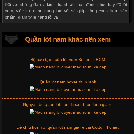
Đối với những đơn vị kinh doanh áo thun đồng phục hay đồ lót
nam, việc lựa chọn đúng loại vải sẽ giúp nâng cao giá trị sản
Mẫu quần lót nam giá rẻ sốt hè 2017
phẩm, giảm tỷ lệ hàng lỗi và
Những mẩu quần lót nam thông dụng hiện nay
Quần lót nam khác nên xem
Tìm Hiểu Các Kiểu Cổ Áo Thun Được Ưa Chuộng Trong
Ngành Thời Trang
Bộ sưu tập quần lót nam Boxer TpHCM
Cập nhật 2026-06-01 16:20:50
Quần lót nam boxer thun lạnh
Áo thun là một trong những trang phục phổ biến nhất hiện nay
nhờ tính tiện dụng, dễ phối đồ và phù hợp với nhiều đối tượng.
Bên cạnh chất liệu và kiểu dáng, phần cổ áo cũng là yếu tố
quan trọng tạo nên phong cách riêng cho từng sản phẩm. Mỗi
Nguyên bộ quần lót nam Boxer thun lạnh giá rẻ
loại cổ áo sẽ mang đến một vẻ đẹp khác
Dễ chịu hơn với quần lót nam giá rẻ vải Cotton 4 chiều