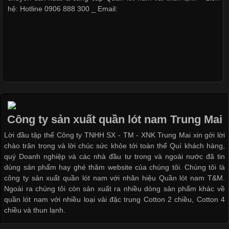
hệ: Hotline 0906 888 300 _ Email:
Xu Hướng Form Áo Thun Phổ Biến Trong Ngành May Mặc
Dễ chịu hơn với quần lót nam
Cập nhật 2026-05-09 15:58:23
giá rẻ vải Cotton 4 chiều
Các Form Áo Thun Phổ Biến Hiện Nay Và Xu Hướng Trong
Ngành May Mặc Áo thun là một trong những trang phục quen
thuộc và được sử dụng phổ biến nhất hiện nay. Không chỉ đa
dạng về màu sắc hay chất liệu, áo thun còn có nhiều form dáng
Công ty sản xuất quần lót nam Trung Mai
khác nhau để phù hợp với từng phong cách thời trang và nhu
cầu
Lời đầu tập thể Công ty TNHH SX - TM - XNK Trung Mai xin gởi lời
chào trân trọng và lời chúc sức khỏe tới toàn thể Quí khách hàng,
quý Doanh nghiệp và các nhà đầu tư trong và ngoài nước đã tin
dùng sản phẩm hay ghé thăm website của chúng tôi. Chúng tôi là
công ty sản xuất quần lót nam với nhãn hiệu Quần lót nam T&M.
Ngoài ra chúng tôi còn sản xuất ra nhiều dòng sản phẩm khác về
Khám Phá Áo Phông Trang Phục Phổ Biến Nhất Hiện Nay
quần lót nam với nhiều loại vải đặc trung Cotton 2 chiều, Cotton 4
chiều và thun lạnh.
Cập nhật 2026-04-24 17:24:50