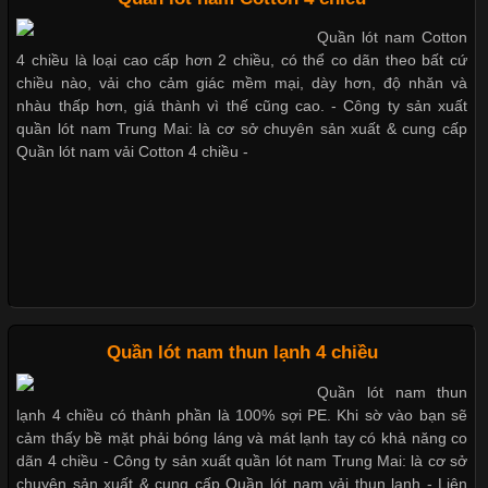
Cập nhật 2026-05-21 14:59:25
Quần lót nam Cotton
Những mẩu quần lót nam
Trong những năm gần đây, vải Bamboo đang trở thành một
4 chiều là loại cao cấp hơn 2 chiều, có thể co dãn theo bất cứ
thông dụng hiện nay
trong những chất liệu được yêu thích trong ngành thời trang
chiều nào, vải cho cảm giác mềm mại, dày hơn, độ nhăn và
nhờ đặc tính mềm mại, thoáng khí và thân thiện với môi trường.
nhàu thấp hơn, giá thành vì thế cũng cao. - Công ty sản xuất
Không chỉ được ứng dụng trong quần áo thường ngày, loại vải
quần lót nam Trung Mai: là cơ sở chuyên sản xuất & cung cấp
này còn xuất hiện nhiều trong các sản phẩm đồ lót
Quần lót nam vải Cotton 4 chiều -
Bộ sưu tập quần lót nam Boxer
TpHCM
Những Loại Vải Thun Thông Dụng Và Đặc Điểm Nổi Bật
Cập nhật 2026-05-20 14:58:56
Quần lót nam boxer thun lạnh
Quần lót nam thun lạnh 4 chiều
Vải thun là một trong những chất liệu được sử dụng rộng rãi
nhất trong ngành thời trang nhờ đặc tính co giãn, mềm mại và
Quần lót nam thun
thoải mái khi mặc. Từ áo thun, đồ thể thao cho đến đồ lót nam,
lạnh 4 chiều có thành phần là 100% sợi PE. Khi sờ vào bạn sẽ
vải thun luôn đóng vai trò quan trọng trong quá trình sản xuất.
cảm thấy bề mặt phải bóng láng và mát lạnh tay có khả năng co
Hiện nay, nhu cầu tìm kiếm quần lót nam giá
dãn 4 chiều - Công ty sản xuất quần lót nam Trung Mai: là cơ sở
Nguyên bộ quần lót nam Boxer
chuyên sản xuất & cung cấp Quần lót nam vải thun lạnh - Liên
thun lạnh giá rẻ