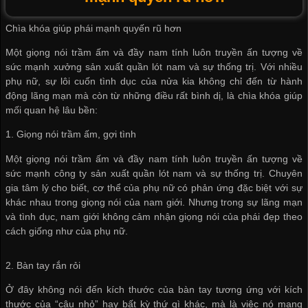
Chìa khóa giúp phái mạnh quyến rũ hơn
Một giọng nói t​rầm ấm và đầy nam tính luôn truyền ấn tượng về
sức mạnh
xưởng sản xuất quần lót nam
và sự thống trị. Với nhiều
phụ nữ, sự lôi cuốn tình dục của nửa kia không chỉ đến từ hành
động lãng mạn mà còn từ những điều rất bình dị, là chìa khóa giúp
mối quan hệ lâu bền:
1. Giọng nói trầm ấm, gợi tình
Một giọng nói trầm ấm và đầy nam tính luôn truyền ấn tượng về
sức mạnh
công ty sản xuất quần lót nam
và sự thống trị. Chuyên
gia tâm lý cho biết, cơ thể của phụ nữ có phản ứng đặc biệt với sự
khác nhau trong giọng nói của nam giới. Nhưng trong sự lãng mạn
và tình dục, nam giới không cảm nhận giọng nói của phái đẹp theo
cách giống như của phụ nữ.
2. Bàn tay rắn rỏi
Ở đây không nói đến kích thước của bàn tay tương ứng với kích
thước của “cậu nhỏ” hay bất kỳ thứ gì khác, mà là việc nó mang