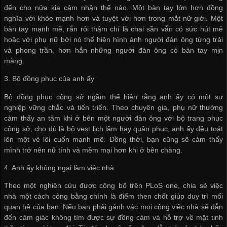
đến cho nửa kia cảm nhận thế nào. Một bàn tay lớn hơn đồng
nghĩa với khỏe mạnh hơn và tuyệt vời hơn trong mắt nữ giới. Một
bàn tay mạnh mẽ, rắn rỏi thậm chí là chai sần vẫn có sức hút mê
hoặc với phụ nữ bởi nó thể hiện hình ảnh người đàn ông từng trải
và phong trần, hơn hẳn những người đàn ông có bàn tay mịn
màng.
3. Bộ đồng phục của anh ấy
Bộ đồng phục công sở ngầm thể hiện rằng anh ấy có một sự
nghiệp vững chắc và tiến triển. Theo chuyên gia, phụ nữ thường
cảm thấy an tâm khi ở bên một người đàn ông với bộ trang phục
công sở, cho dù là bộ vest lịch lãm hay quân phục, anh ấy đều toát
lên một vẻ lôi cuốn mạnh mẽ. Đồng thời, bạn cũng sẽ cảm thấy
mình trở nên nữ tính và mềm mại hơn khi ở bên chàng.
4. Anh ấy không ngại làm việc nhà
Theo một nghiên cứu được công bố trên PLoS one, chia sẻ việc
nhà một cách công bằng chính là điểm then chốt giúp duy trì mối
quan hệ của bạn. Nếu bạn phải gánh vác mọi công việc nhà sẽ dẫn
đến cảm giác không tìm được sự đồng cảm và hỗ trợ về mặt tinh