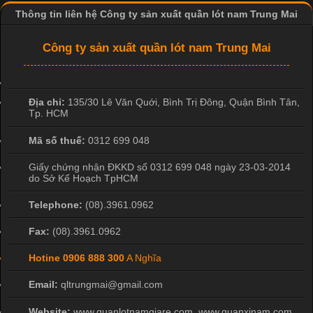
Thông tin liên hệ Công ty sản xuất quần lót nam Trung Mai
Vì Sao Cơ Sở Sản Xuất Quần Lót Nam Ưa Chuộng Vải
Công ty sản xuất quần lót nam Trung Mai
Cotton?
Cập nhật 2026-04-20 17:14:16
Địa chỉ:
135/30 Lê Văn Quới, Bình Trị Đông
,
Quận Bình Tân
,
Vải cotton là một trong những chất liệu được sử dụng rộng rãi
Tp. HCM
nhất trong ngành dệt may nhờ đặc tính mềm mại, thoáng mát
và thấm hút mồ hôi tốt. Đây cũng là loại vải được nhiều công ty
Mã số thuế:
0312 699 048
sản xuất quần lót nam lựa chọn để tạo ra các sản phẩm chất
Giấy chứng nhận ĐKKD số 0312 699 048 ngày 23-03-2014
lượng, phù hợp với nhu cầu sử dụng
do Sở Kế Hoạch TpHCM
Telephone:
(08).3961.0962
Fax:
(08).3961.0962
Hotine
0906 888 300
A Nghĩa
Email:
qltrungmai@gmail.com
Website:
www.quanlotnamgiare.com, www.quanxinam.com