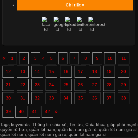
Chi tiết »
«
1
2
3
4
5
6
7
8
9
10
11
12
13
14
15
16
17
18
19
20
21
22
23
24
25
26
27
28
29
30
31
32
33
34
35
36
37
38
»
39
40
41
42
Tags keywords:
Thông tin chia sẻ
,
Tin tức
,
Chìa khóa giúp phái mạnh
quyến rũ hơn
,
quần lót nam
,
quần lót nam giá rẻ
,
quần lót nam giá sỉ
,
quần lót nam
,
quần lót nam giá rẻ
,
quần lót nam giá sỉ