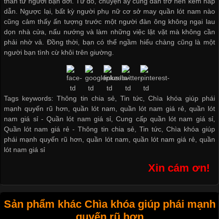
thần từ người bạn đời. Từ đó, chuyện ấy cũng dẫn trở nên kém hấp
dẫn. Ngược lại, bất kỳ người phụ nữ
cơ sở may quần lót nam
nào
cũng cảm thấy ấn tượng trước một người đàn ông không ngại lau
dọn nhà cửa, nấu nướng và làm những việc lặt vặt mà không cần
phải nhờ vả. Đồng thời, bạn có thể ngầm hiểu chàng cũng là một
người bạn tình cừ khôi trên giường.
Tags keywords: Thông tin chia sẻ, Tin tức, Chìa khóa giúp phái
mạnh quyến rũ hơn, quần lót nam, quần lót nam giá rẻ, quần lót
nam giá sỉ -
Quần lót nam giá sỉ
,
Cung cấp quần lót nam giá sỉ
,
Quần lót nam giá rẻ
-
Thông tin chia sẻ
,
Tin tức
,
Chìa khóa giúp
phái mạnh quyến rũ hơn
,
quần lót nam
,
quần lót nam giá rẻ
,
quần
lót nam giá sỉ
Xin cám ơn!
Sản phẩm khác Chìa khóa giúp phái mạnh
quyến rũ hơn