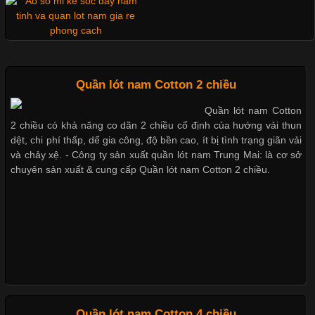
đơn vị lựa chọn hiện nay là sử dụng áo thun đồng phục công ty.
Không chỉ giúp tạo sự đồng bộ, áo thun
Xu hướng thời trang trẻ và
quần lót nam giá sỉ
Quần lót nam Cotton 2 chiều
Chất Liệu Lycra Có Gì Đặc Biệt Trong Ngành Thời Trang?
Quần lót nam Cotton
2 chiều có khả năng co dãn 2 chiều cố định của hướng vải thun
Cập nhật 2026-05-27 17:03:46
dệt, chi phí thấp, dể gia công, độ bền cao, ít bị tình trạng giãn vải
Vải Lycra Là Gì? Chất Liệu Co Giãn Được Ưa Chuộng Trong
và chảy xệ. - Công ty sản xuất quần lót nam Trung Mai: là cơ sở
Giặt và bảo quản quần lót nam
Ngành May Mặc Trong ngành thời trang hiện đại, các loại vải có
chuyên sản xuất & cung cấp Quần lót nam Cotton 2 chiều.
đúng cách
khả năng co giãn tốt ngày càng được ưa chuộng nhằm mang lại
cảm giác thoải mái cho người mặc. Trong đó, vải Lycra là một
trong những chất liệu nổi bật nhờ độ đàn hồi cao,
Mẫu quần lót nam giá rẻ sốt hè
2017
Chất Liệu Bamboo Xu Hướng Mới Trong Ngành Thời Trang
Quần lót nam Cotton 4 chiều