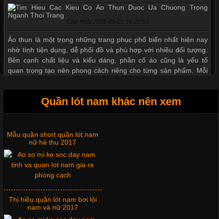
Cập nhật 2026-06-01 16:20:50
Áo thun là một trong những trang phục phổ biến nhất hiện nay
nhờ tính tiện dụng, dễ phối đồ và phù hợp với nhiều đối tượng.
Bên cạnh chất liệu và kiểu dáng, phần cổ áo cũng là yếu tố
quan trọng tạo nên phong cách riêng cho từng sản phẩm. Mỗi
loại cổ áo sẽ mang đến một vẻ đẹp khác
Quần lót nam khác nên xem
Mẫu quần short quần lót nam
Những Mẫu Áo Thun Đồng Phục Công Ty Được Ưa
nữ hè thu 2017
Chuộng Hiện Nay
Cập nhật 2026-06-01 14:23:34
Trong môi trường kinh doanh hiện đại, việc xây dựng hình ảnh
Thị hiều quần lót nam bơi lội
chuyên nghiệp đóng vai trò quan trọng đối với sự phát triển của
nam và nữ 2017
doanh nghiệp. Một trong những giải pháp hiệu quả được nhiều