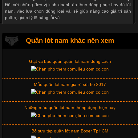
Đối với những đơn vị kinh doanh áo thun đồng phục hay đồ lót
nam, việc lựa chọn đúng loại vải sẽ giúp nâng cao giá trị sản
Xu hướng thời trang trẻ và quần lót nam giá sỉ
phẩm, giảm tỷ lệ hàng lỗi và
Giặt và bảo quản quần lót nam đúng cách
Quần lót nam khác nên xem
Tìm Hiểu Các Kiểu Cổ Áo Thun Được Ưa Chuộng Trong
Ngành Thời Trang
Mẫu quần lót nam giá rẻ sốt hè 2017
Cập nhật 2026-06-01 16:20:50
Những mẩu quần lót nam thông dụng hiện nay
Áo thun là một trong những trang phục phổ biến nhất hiện nay
nhờ tính tiện dụng, dễ phối đồ và phù hợp với nhiều đối tượng.
Bên cạnh chất liệu và kiểu dáng, phần cổ áo cũng là yếu tố
quan trọng tạo nên phong cách riêng cho từng sản phẩm. Mỗi
Bộ sưu tập quần lót nam Boxer TpHCM
loại cổ áo sẽ mang đến một vẻ đẹp khác
Quần lót nam boxer thun lạnh