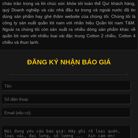
chào trân trọng và lời chúc sức khỏe tới toàn thể Quí khách hàng,
cầu
quý Doanh nghiệp và các nhà đầu tư trong và ngoài nước đã tin
dùng sản phẩm hay ghé thăm website của chúng tôi. Chúng tôi là
công ty sản xuất quần lót nam với nhãn hiệu Quần lót nam T&M.
Ngoài ra chúng tôi còn sản xuất ra nhiều dòng sản phẩm khác về
quần lót nam với nhiều loại vải đặc trung Cotton 2 chiều, Cotton 4
Khám Phá Áo Phông Trang Phục Phổ Biến Nhất Hiện Nay
chiều và thun lạnh.
Cập nhật 2026-04-24 17:24:50
ĐĂNG KÝ NHẬN BÁO GIÁ
Áo phông là một trong những trang phục phổ biến nhất trong
đời sống hiện đại nhờ sự tiện lợi, thoải mái và dễ phối đồ.
Không chỉ xuất hiện trong thời trang thường ngày, áo phông còn
được ứng dụng rộng rãi trong ngành sản xuất may mặc, đặc
biệt là các sản phẩm từ vải thun. Hiện nay,
Công Nghệ In Chuyển Nhiệt Trong Ngành Thời Trang Hiện
Đại