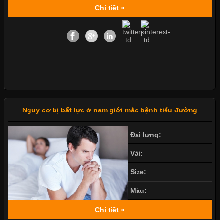
Chi tiết »
Nguy cơ bị bất lực ở nam giới mắc bệnh tiểu đường
Đai lưng:
Vải:
Size:
Màu:
Chi tiết »