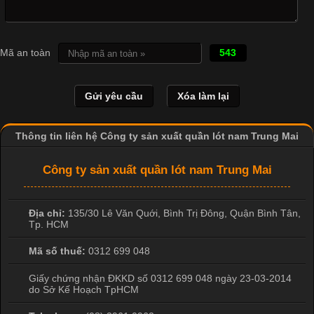
Cập nhật 2026-04-21 15:41:03
In Chuyển Nhiệt Là Gì? Công Nghệ In Hiện Đại Trong Ngành
Mã an toàn
543
May Mặc Trong ngành in ấn và thời trang, in chuyển nhiệt đang
là một trong những công nghệ phổ biến nhờ khả năng tạo ra
hình ảnh sắc nét và bền màu. Đặc biệt, kỹ thuật này được ứng
dụng rộng rãi trong sản xuất áo thun, đồ thể thao
Thông tin liên hệ Công ty sản xuất quần lót nam Trung Mai
Công ty sản xuất quần lót nam Trung Mai
Địa chỉ:
135/30 Lê Văn Quới, Bình Trị Đông
,
Quận Bình Tân
,
Tp. HCM
Mã số thuế:
0312 699 048
Giấy chứng nhận ĐKKD số 0312 699 048 ngày 23-03-2014
do Sở Kế Hoạch TpHCM