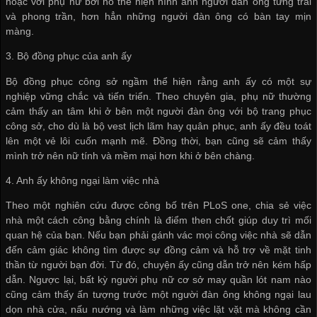
hoặc với phụ nữ bởi nó thể hiện hình ảnh người đàn ông từng trải
và phong trần, hơn hẳn những người đàn ông có bàn tay mịn
màng.
3. Bộ đồng phục của anh ấy
Bộ đồng phục công sở ngầm thể hiện rằng anh ấy có một sự
nghiệp vững chắc và tiến triển. Theo chuyên gia, phụ nữ thường
cảm thấy an tâm khi ở bên một người đàn ông với bộ trang phục
công sở, cho dù là bộ vest lịch lãm hay quân phục, anh ấy đều toát
lên một vẻ lôi cuốn mạnh mẽ. Đồng thời, bạn cũng sẽ cảm thấy
mình trở nên nữ tính và mềm mại hơn khi ở bên chàng.
4. Anh ấy không ngại làm việc nhà
Theo một nghiên cứu được công bố trên PLoS one, chia sẻ việc
nhà một cách công bằng chính là điểm then chốt giúp duy trì mối
quan hệ của bạn. Nếu bạn phải gánh vác mọi công việc nhà sẽ dẫn
đến cảm giác không tìm được sự đồng cảm và hỗ trợ về mặt tinh
thần từ người bạn đời. Từ đó, chuyện ấy cũng dẫn trở nên kém hấp
dẫn. Ngược lại, bất kỳ người phụ nữ
cơ sở may quần lót nam
nào
cũng cảm thấy ấn tượng trước một người đàn ông không ngại lau
dọn nhà cửa, nấu nướng và làm những việc lặt vặt mà không cần