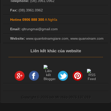
Telephone:
(08).3961.0962
Fax:
(08).3961.0962
Hotine
0906 888 300
A Nghĩa
Email:
qltrungmai@gmail.com
Website:
www.quanlotnamgiare.com, www.quanxinam.com
Liên kết khác của website
Copyright ©
2026 bởi Mr Hiệp 0976.137.019