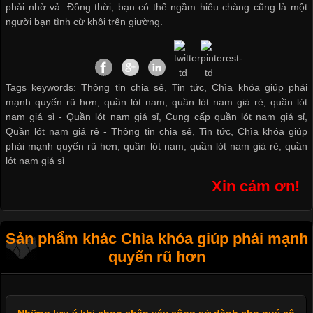
phải nhờ vả. Đồng thời, bạn có thể ngầm hiểu chàng cũng là một
người bạn tình cừ khôi trên giường.
Tags keywords: Thông tin chia sẻ, Tin tức, Chìa khóa giúp phái
mạnh quyến rũ hơn, quần lót nam, quần lót nam giá rẻ, quần lót
nam giá sỉ -
Quần lót nam giá sỉ
,
Cung cấp quần lót nam giá sỉ
,
Quần lót nam giá rẻ
-
Thông tin chia sẻ
,
Tin tức
,
Chìa khóa giúp
phái mạnh quyến rũ hơn
,
quần lót nam
,
quần lót nam giá rẻ
,
quần
lót nam giá sỉ
Xin cám ơn!
Sản phẩm khác Chìa khóa giúp phái mạnh
quyến rũ hơn
Những lưu ý khi chọn chân váy công sở dành cho quý cô