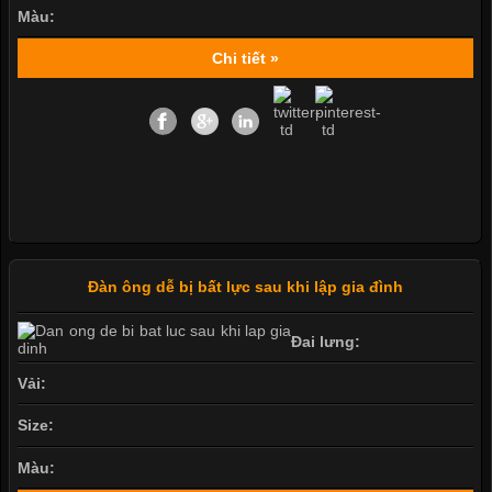
Màu:
Chi tiết »
Đàn ông dễ bị bất lực sau khi lập gia đình
Đai lưng:
Vải:
Size:
Màu: