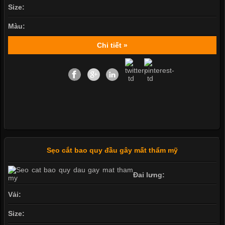
Size:
Màu:
Chi tiết »
Sẹo cắt bao quy đầu gây mất thẩm mỹ
Đai lưng:
Vải:
Size: