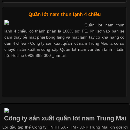
Cập nhật 2026-05-20 14:58:56
Quần lót nam thun lạnh 4 chiều
Vải thun là một trong những chất liệu được sử dụng rộng rãi
Quần lót nam thun
nhất trong ngành thời trang nhờ đặc tính co giãn, mềm mại và
lạnh 4 chiều có thành phần là 100% sợi PE. Khi sờ vào bạn sẽ
thoải mái khi mặc. Từ áo thun, đồ thể thao cho đến đồ lót nam,
cảm thấy bề mặt phải bóng láng và mát lạnh tay có khả năng co
vải thun luôn đóng vai trò quan trọng trong quá trình sản xuất.
dãn 4 chiều - Công ty sản xuất quần lót nam Trung Mai: là cơ sở
Hiện nay, nhu cầu tìm kiếm quần lót nam giá
chuyên sản xuất & cung cấp Quần lót nam vải thun lạnh - Liên
hệ: Hotline 0906 888 300 _ Email:
Xu Hướng Form Áo Thun Phổ Biến Trong Ngành May Mặc
Cập nhật 2026-05-09 15:58:23
Các Form Áo Thun Phổ Biến Hiện Nay Và Xu Hướng Trong
Ngành May Mặc Áo thun là một trong những trang phục quen
thuộc và được sử dụng phổ biến nhất hiện nay. Không chỉ đa
Công ty sản xuất quần lót nam Trung Mai
dạng về màu sắc hay chất liệu, áo thun còn có nhiều form dáng
Lời đầu tập thể Công ty TNHH SX - TM - XNK Trung Mai xin gởi lời
khác nhau để phù hợp với từng phong cách thời trang và nhu