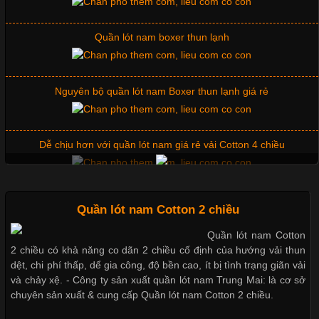
Những Mẫu Áo Thun Đồng Phục Công Ty Được Ưa
Chuộng Hiện Nay
Nguyên bộ quần lót nam Boxer thun lạnh giá rẻ
Cập nhật 2026-06-01 14:23:34
Dễ chịu hơn với quần lót nam giá rẻ vải Cotton 4 chiều
Trong môi trường kinh doanh hiện đại, việc xây dựng hình ảnh
chuyên nghiệp đóng vai trò quan trọng đối với sự phát triển của
doanh nghiệp. Một trong những giải pháp hiệu quả được nhiều
Mẫu quần short quần lót nam nữ hè thu 2017
đơn vị lựa chọn hiện nay là sử dụng áo thun đồng phục công ty.
Không chỉ giúp tạo sự đồng bộ, áo thun
Thị hiều quần lót nam bơi lội nam và nữ 2017
Quần lót nam Cotton 2 chiều
Quần lót nam Cotton
Chất Liệu Lycra Có Gì Đặc Biệt Trong Ngành Thời Trang?
2 chiều có khả năng co dãn 2 chiều cố định của hướng vải thun
Xu hướng thời trang trẻ và quần lót nam giá sỉ
dệt, chi phí thấp, dể gia công, độ bền cao, ít bị tình trạng giãn vải
Cập nhật 2026-05-27 17:03:46
và chảy xệ. - Công ty sản xuất quần lót nam Trung Mai: là cơ sở
chuyên sản xuất & cung cấp Quần lót nam Cotton 2 chiều.
Vải Lycra Là Gì? Chất Liệu Co Giãn Được Ưa Chuộng Trong
Giặt và bảo quản quần lót nam đúng cách
Ngành May Mặc Trong ngành thời trang hiện đại, các loại vải có