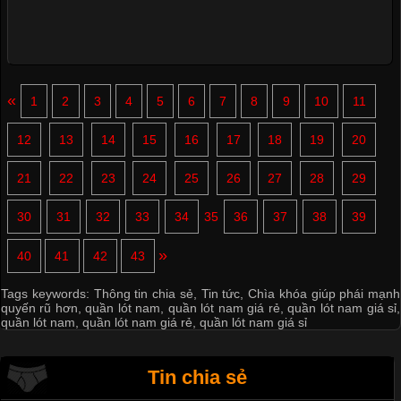
«
1
2
3
4
5
6
7
8
9
10
11
12
13
14
15
16
17
18
19
20
21
22
23
24
25
26
27
28
29
30
31
32
33
34
35
36
37
38
39
»
40
41
42
43
Tags keywords:
Thông tin chia sẻ
,
Tin tức
,
Chìa khóa giúp phái mạnh
quyến rũ hơn
,
quần lót nam
,
quần lót nam giá rẻ
,
quần lót nam giá sỉ
,
quần lót nam
,
quần lót nam giá rẻ
,
quần lót nam giá sỉ
Tin chia sẻ