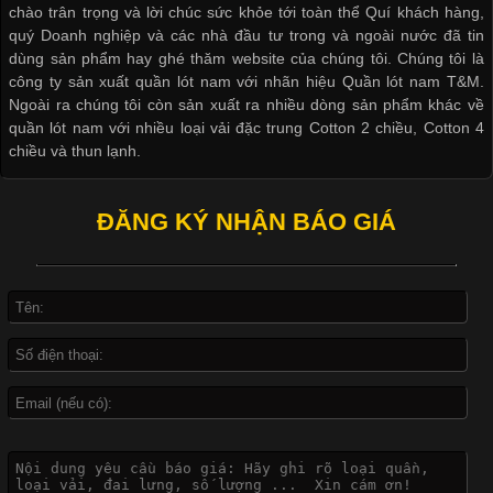
chào trân trọng và lời chúc sức khỏe tới toàn thể Quí khách hàng,
biệt là các sản phẩm từ vải thun. Hiện nay,
quý Doanh nghiệp và các nhà đầu tư trong và ngoài nước đã tin
dùng sản phẩm hay ghé thăm website của chúng tôi. Chúng tôi là
công ty sản xuất quần lót nam với nhãn hiệu Quần lót nam T&M.
Ngoài ra chúng tôi còn sản xuất ra nhiều dòng sản phẩm khác về
quần lót nam với nhiều loại vải đặc trung Cotton 2 chiều, Cotton 4
Công Nghệ In Chuyển Nhiệt Trong Ngành Thời Trang Hiện
chiều và thun lạnh.
Đại
ĐĂNG KÝ NHẬN BÁO GIÁ
Cập nhật 2026-04-21 15:41:03
In Chuyển Nhiệt Là Gì? Công Nghệ In Hiện Đại Trong Ngành
May Mặc Trong ngành in ấn và thời trang, in chuyển nhiệt đang
là một trong những công nghệ phổ biến nhờ khả năng tạo ra
hình ảnh sắc nét và bền màu. Đặc biệt, kỹ thuật này được ứng
dụng rộng rãi trong sản xuất áo thun, đồ thể thao
Vì Sao Cơ Sở Sản Xuất Quần Lót Nam Ưa Chuộng Vải