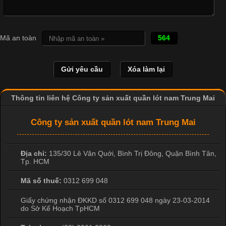
Cotton?
Cập nhật 2026-04-20 17:14:16
Mã an toàn
564
Vải cotton là một trong những chất liệu được sử dụng rộng rãi
nhất trong ngành dệt may nhờ đặc tính mềm mại, thoáng mát
và thấm hút mồ hôi tốt. Đây cũng là loại vải được nhiều công ty
sản xuất quần lót nam lựa chọn để tạo ra các sản phẩm chất
lượng, phù hợp với nhu cầu sử dụng
Thông tin liên hệ Công ty sản xuất quần lót nam Trung Mai
Công ty sản xuất quần lót nam Trung Mai
Địa chỉ:
135/30 Lê Văn Quới, Bình Trị Đông
,
Quận Bình Tân
,
Tp. HCM
Mã số thuế:
0312 699 048
Giấy chứng nhận ĐKKD số 0312 699 048 ngày 23-03-2014
do Sở Kế Hoạch TpHCM