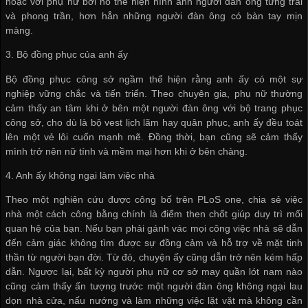
hoặc với phụ nữ bởi nó thể hiện hình ảnh người đàn ông từng trải
và phong trần, hơn hẳn những người đàn ông có bàn tay mịn
màng.
3. Bộ đồng phục của anh ấy
Bộ đồng phục công sở ngầm thể hiện rằng anh ấy có một sự
nghiệp vững chắc và tiến triển. Theo chuyên gia, phụ nữ thường
cảm thấy an tâm khi ở bên một người đàn ông với bộ trang phục
công sở, cho dù là bộ vest lịch lãm hay quân phục, anh ấy đều toát
lên một vẻ lôi cuốn mạnh mẽ. Đồng thời, bạn cũng sẽ cảm thấy
mình trở nên nữ tính và mềm mại hơn khi ở bên chàng.
4. Anh ấy không ngại làm việc nhà
Theo một nghiên cứu được công bố trên PLoS one, chia sẻ việc
nhà một cách công bằng chính là điểm then chốt giúp duy trì mối
quan hệ của bạn. Nếu bạn phải gánh vác mọi công việc nhà sẽ dẫn
đến cảm giác không tìm được sự đồng cảm và hỗ trợ về mặt tinh
thần từ người bạn đời. Từ đó, chuyện ấy cũng dẫn trở nên kém hấp
dẫn. Ngược lại, bất kỳ người phụ nữ
cơ sở may quần lót nam
nào
cũng cảm thấy ấn tượng trước một người đàn ông không ngại lau
dọn nhà cửa, nấu nướng và làm những việc lặt vặt mà không cần