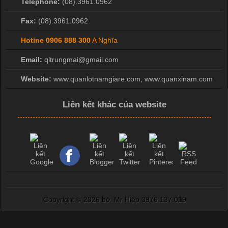
Telephone:
(08).3961.0962
Fax:
(08).3961.0962
Hotine
0906 888 300
A Nghĩa
Email:
qltrungmai@gmail.com
Website:
www.quanlotnamgiare.com, www.quanxinam.com
Liên kết khác của website
Copyright ©
2026 bởi Mr Hiệp 0976.137.019