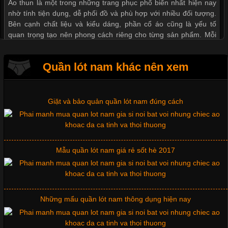
Áo thun là một trong những trang phục phổ biến nhất hiện nay
Thị hiều quần lót nam bơi lội nam và nữ 2017
nhờ tính tiện dụng, dễ phối đồ và phù hợp với nhiều đối tượng.
Bên cạnh chất liệu và kiểu dáng, phần cổ áo cũng là yếu tố
quan trọng tạo nên phong cách riêng cho từng sản phẩm. Mỗi
loại cổ áo sẽ mang đến một vẻ đẹp khác
Xu hướng thời trang trẻ và quần lót nam giá sỉ
Quần lót nam khác nên xem
Giặt và bảo quản quần lót nam đúng cách
Những Mẫu Áo Thun Đồng Phục Công Ty Được Ưa
Chuộng Hiện Nay
Cập nhật 2026-06-01 14:23:34
Mẫu quần lót nam giá rẻ sốt hè 2017
Trong môi trường kinh doanh hiện đại, việc xây dựng hình ảnh
chuyên nghiệp đóng vai trò quan trọng đối với sự phát triển của
doanh nghiệp. Một trong những giải pháp hiệu quả được nhiều
đơn vị lựa chọn hiện nay là sử dụng áo thun đồng phục công ty.
Những mẩu quần lót nam thông dụng hiện nay
Không chỉ giúp tạo sự đồng bộ, áo thun