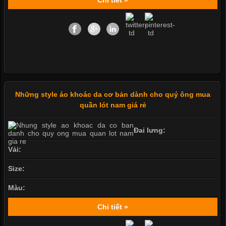
Những style áo khoác da cơ bản dành cho quý ông mua
quần lót nam giá rẻ
Đai lưng:
Vải:
Size:
Màu:
Chi tiết »