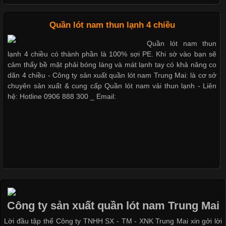
Những mẩu quần lót nam thông dụng hiện nay
Cập nhật 2026-05-09 15:58:23
Quần lót nam thun lạnh 4 chiều
Các Form Áo Thun Phổ Biến Hiện Nay Và Xu Hướng Trong
Quần lót nam thun
Ngành May Mặc Áo thun là một trong những trang phục quen
lạnh 4 chiều có thành phần là 100% sợi PE. Khi sờ vào bạn sẽ
Bộ sưu tập quần lót nam Boxer TpHCM
thuộc và được sử dụng phổ biến nhất hiện nay. Không chỉ đa
cảm thấy bề mặt phải bóng láng và mát lạnh tay có khả năng co
dạng về màu sắc hay chất liệu, áo thun còn có nhiều form dáng
dãn 4 chiều - Công ty sản xuất quần lót nam Trung Mai: là cơ sở
khác nhau để phù hợp với từng phong cách thời trang và nhu
chuyên sản xuất & cung cấp Quần lót nam vải thun lạnh - Liên
cầu
hệ: Hotline 0906 888 300 _ Email:
Quần lót nam boxer thun lạnh
Khám Phá Áo Phông Trang Phục Phổ Biến Nhất Hiện Nay
Nguyên bộ quần lót nam Boxer thun lạnh giá rẻ
Cập nhật 2026-04-24 17:24:50
Áo phông là một trong những trang phục phổ biến nhất trong
Dễ chịu hơn với quần lót nam giá rẻ vải Cotton 4 chiều
đời sống hiện đại nhờ sự tiện lợi, thoải mái và dễ phối đồ.
Công ty sản xuất quần lót nam Trung Mai
Không chỉ xuất hiện trong thời trang thường ngày, áo phông còn
Lời đầu tập thể Công ty TNHH SX - TM - XNK Trung Mai xin gởi lời
được ứng dụng rộng rãi trong ngành sản xuất may mặc, đặc