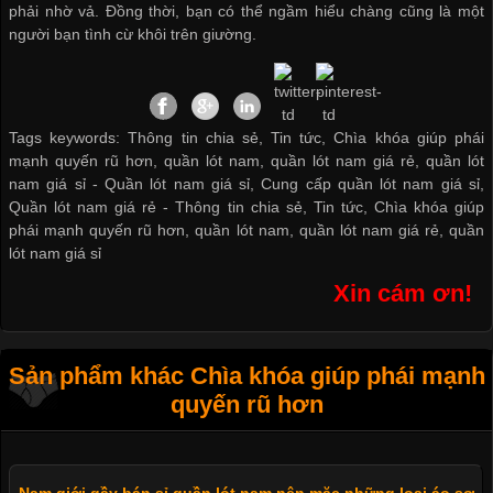
phải nhờ vả. Đồng thời, bạn có thể ngầm hiểu chàng cũng là một
người bạn tình cừ khôi trên giường.
Tags keywords: Thông tin chia sẻ, Tin tức, Chìa khóa giúp phái
mạnh quyến rũ hơn, quần lót nam, quần lót nam giá rẻ, quần lót
nam giá sỉ -
Quần lót nam giá sỉ
,
Cung cấp quần lót nam giá sỉ
,
Quần lót nam giá rẻ
-
Thông tin chia sẻ
,
Tin tức
,
Chìa khóa giúp
phái mạnh quyến rũ hơn
,
quần lót nam
,
quần lót nam giá rẻ
,
quần
lót nam giá sỉ
Xin cám ơn!
Sản phẩm khác Chìa khóa giúp phái mạnh
quyến rũ hơn
Nam giới gầy bán sỉ quần lót nam nên mặc những loại áo sơ