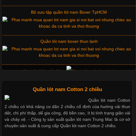
Bộ sưu tập quần lót nam Boxer TpHCM
Chất Liệu Lycra Có Gì Đặc Biệt Trong Ngành Thời Trang?
Cập nhật 2026-05-27 17:03:46
Quần lót nam boxer thun lạnh
Vải Lycra Là Gì? Chất Liệu Co Giãn Được Ưa Chuộng Trong
Ngành May Mặc Trong ngành thời trang hiện đại, các loại vải có
khả năng co giãn tốt ngày càng được ưa chuộng nhằm mang lại
cảm giác thoải mái cho người mặc. Trong đó, vải Lycra là một
trong những chất liệu nổi bật nhờ độ đàn hồi cao,
Nguyên bộ quần lót nam Boxer thun lạnh giá rẻ
Quần lót nam Cotton 2 chiều
Dễ chịu hơn với quần lót nam giá rẻ vải Cotton 4 chiều
Quần lót nam Cotton
Chất Liệu Bamboo Xu Hướng Mới Trong Ngành Thời Trang
2 chiều có khả năng co dãn 2 chiều cố định của hướng vải thun
dệt, chi phí thấp, dể gia công, độ bền cao, ít bị tình trạng giãn vải
Cập nhật 2026-05-21 14:59:25
và chảy xệ. - Công ty sản xuất quần lót nam Trung Mai: là cơ sở
chuyên sản xuất & cung cấp Quần lót nam Cotton 2 chiều.
Trong những năm gần đây, vải Bamboo đang trở thành một
Mẫu quần short quần lót nam nữ hè thu 2017
trong những chất liệu được yêu thích trong ngành thời trang