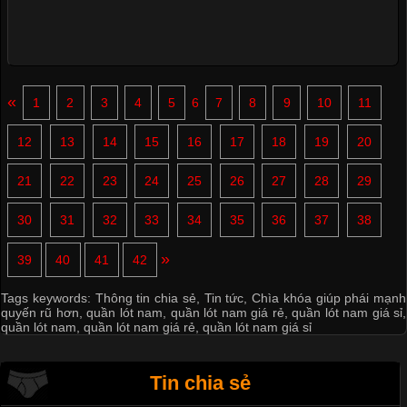
«
1
2
3
4
5
6
7
8
9
10
11
12
13
14
15
16
17
18
19
20
21
22
23
24
25
26
27
28
29
30
31
32
33
34
35
36
37
38
»
39
40
41
42
Tags keywords:
Thông tin chia sẻ
,
Tin tức
,
Chìa khóa giúp phái mạnh
quyến rũ hơn
,
quần lót nam
,
quần lót nam giá rẻ
,
quần lót nam giá sỉ
,
quần lót nam
,
quần lót nam giá rẻ
,
quần lót nam giá sỉ
Tin chia sẻ