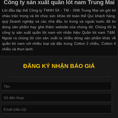
Công ty sản xuất quần lót nam Trung Mai
dạng về màu sắc hay chất liệu, áo thun còn có nhiều form dáng
Lời đầu tập thể Công ty TNHH SX - TM - XNK Trung Mai xin gởi lời
khác nhau để phù hợp với từng phong cách thời trang và nhu
chào trân trọng và lời chúc sức khỏe tới toàn thể Quí khách hàng,
cầu
quý Doanh nghiệp và các nhà đầu tư trong và ngoài nước đã tin
dùng sản phẩm hay ghé thăm website của chúng tôi. Chúng tôi là
công ty sản xuất quần lót nam với nhãn hiệu Quần lót nam T&M.
Ngoài ra chúng tôi còn sản xuất ra nhiều dòng sản phẩm khác về
quần lót nam với nhiều loại vải đặc trung Cotton 2 chiều, Cotton 4
Khám Phá Áo Phông Trang Phục Phổ Biến Nhất Hiện Nay
chiều và thun lạnh.
Cập nhật 2026-04-24 17:24:50
ĐĂNG KÝ NHẬN BÁO GIÁ
Áo phông là một trong những trang phục phổ biến nhất trong
đời sống hiện đại nhờ sự tiện lợi, thoải mái và dễ phối đồ.
Không chỉ xuất hiện trong thời trang thường ngày, áo phông còn
được ứng dụng rộng rãi trong ngành sản xuất may mặc, đặc
biệt là các sản phẩm từ vải thun. Hiện nay,