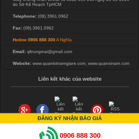
do Sở Kế Hoạch TpHCM
Telephone:
(08).3961.0962
Fax:
(08).3961.0962
Hotine
0906 888 300
A Nghĩa
Email:
qltrungmai@gmail.com
Website:
www.quanlotnamgiare.com, www.quanxinam.com
Liên kết khác của website
ĐĂNG KÝ NHẬN BÁO GIÁ
0906 888 300
Copyright ©
2026 bởi Mr Hiệp 0976.137.019