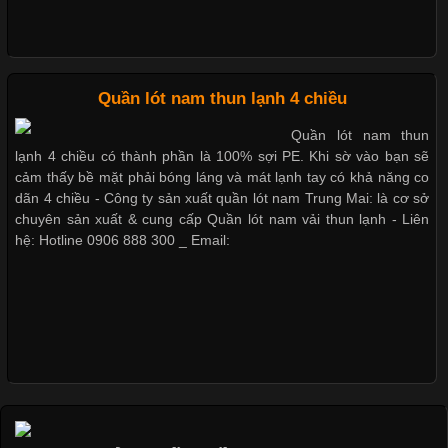
Những Loại Vải Thun Thông Dụng Và Đặc Điểm Nổi Bật
Cập nhật 2026-05-20 14:58:56
Quần lót nam thun lạnh 4 chiều
Vải thun là một trong những chất liệu được sử dụng rộng rãi
Quần lót nam thun
nhất trong ngành thời trang nhờ đặc tính co giãn, mềm mại và
lạnh 4 chiều có thành phần là 100% sợi PE. Khi sờ vào bạn sẽ
thoải mái khi mặc. Từ áo thun, đồ thể thao cho đến đồ lót nam,
cảm thấy bề mặt phải bóng láng và mát lạnh tay có khả năng co
vải thun luôn đóng vai trò quan trọng trong quá trình sản xuất.
dãn 4 chiều - Công ty sản xuất quần lót nam Trung Mai: là cơ sở
Hiện nay, nhu cầu tìm kiếm quần lót nam giá
chuyên sản xuất & cung cấp Quần lót nam vải thun lạnh - Liên
hệ: Hotline 0906 888 300 _ Email:
Xu Hướng Form Áo Thun Phổ Biến Trong Ngành May Mặc
Cập nhật 2026-05-09 15:58:23
Các Form Áo Thun Phổ Biến Hiện Nay Và Xu Hướng Trong
Ngành May Mặc Áo thun là một trong những trang phục quen
thuộc và được sử dụng phổ biến nhất hiện nay. Không chỉ đa