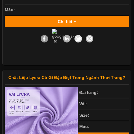
Màu:
Chi tiết »
Chất Liệu Lycra Có Gì Đặc Biệt Trong Ngành Thời Trang?
Đai lưng:
Vải:
Size:
Màu: