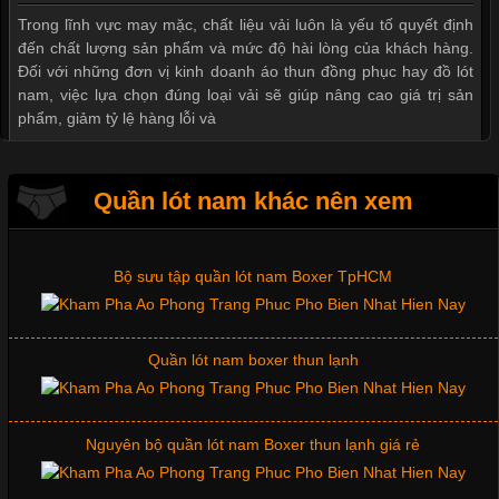
Giặt và bảo quản quần lót nam đúng cách
Trong lĩnh vực may mặc, chất liệu vải luôn là yếu tố quyết định
đến chất lượng sản phẩm và mức độ hài lòng của khách hàng.
Đối với những đơn vị kinh doanh áo thun đồng phục hay đồ lót
nam, việc lựa chọn đúng loại vải sẽ giúp nâng cao giá trị sản
Mẫu quần lót nam giá rẻ sốt hè 2017
phẩm, giảm tỷ lệ hàng lỗi và
Những mẩu quần lót nam thông dụng hiện nay
Quần lót nam khác nên xem
Tìm Hiểu Các Kiểu Cổ Áo Thun Được Ưa Chuộng Trong
Ngành Thời Trang
Bộ sưu tập quần lót nam Boxer TpHCM
Cập nhật 2026-06-01 16:20:50
Quần lót nam boxer thun lạnh
Áo thun là một trong những trang phục phổ biến nhất hiện nay
nhờ tính tiện dụng, dễ phối đồ và phù hợp với nhiều đối tượng.
Bên cạnh chất liệu và kiểu dáng, phần cổ áo cũng là yếu tố
quan trọng tạo nên phong cách riêng cho từng sản phẩm. Mỗi
Nguyên bộ quần lót nam Boxer thun lạnh giá rẻ
loại cổ áo sẽ mang đến một vẻ đẹp khác