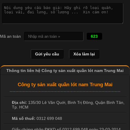
Công Nghệ In Chuyển Nhiệt Trong Ngành Thời Trang Hiện
Đại
Cập nhật 2026-04-21 15:41:03
In Chuyển Nhiệt Là Gì? Công Nghệ In Hiện Đại Trong Ngành
Mã an toàn
623
May Mặc Trong ngành in ấn và thời trang, in chuyển nhiệt đang
là một trong những công nghệ phổ biến nhờ khả năng tạo ra
hình ảnh sắc nét và bền màu. Đặc biệt, kỹ thuật này được ứng
dụng rộng rãi trong sản xuất áo thun, đồ thể thao
Thông tin liên hệ Công ty sản xuất quần lót nam Trung Mai
Công ty sản xuất quần lót nam Trung Mai
Địa chỉ:
135/30 Lê Văn Quới, Bình Trị Đông
,
Quận Bình Tân
,
Tp. HCM
Mã số thuế:
0312 699 048
Giấy chứng nhận ĐKKD số 0312 699 048 ngày 23-03-2014