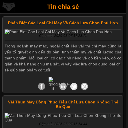
Tin chia sẻ
Phân Biệt Các Loại Chỉ May Và Cách Lựa Chọn Phù Hợp
Cập nhật 2026-08-07 17:28:11
Trong ngành may mặc, ngoài chất liệu vải thì chỉ may cũng là
yếu tố quyết định đến độ bền, tính thẩm mỹ và chất lượng của
thành phẩm. Mỗi loại chỉ có đặc tính riêng về độ bền kéo, độ co
giãn và khả năng chịu ma sát, vì vậy việc lựa chọn đúng loại chỉ
Mẫu quần short quần lót nam nữ hè thu 2017
sẽ giúp sản phẩm có tuổi
Thị hiều quần lót nam bơi lội nam và nữ 2017
Vải Thun May Đồng Phục Tiêu Chí Lựa Chọn Không Thể
Bỏ Qua
Xu hướng thời trang trẻ và quần lót nam giá sỉ
Cập nhật 2026-07-07 15:54:44