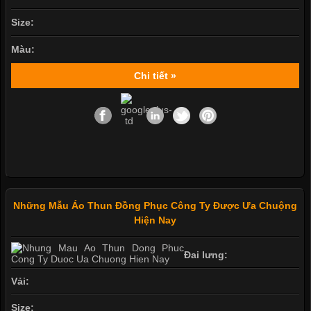
Size:
Màu:
Chi tiết »
Những Mẫu Áo Thun Đồng Phục Công Ty Được Ưa Chuộng
Hiện Nay
Đai lưng:
Vải:
Size: