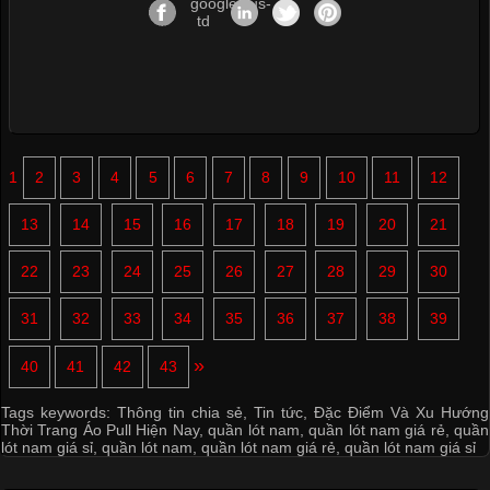
1
2
3
4
5
6
7
8
9
10
11
12
13
14
15
16
17
18
19
20
21
22
23
24
25
26
27
28
29
30
31
32
33
34
35
36
37
38
39
»
40
41
42
43
Tags keywords:
Thông tin chia sẻ
,
Tin tức
,
Đặc Điểm Và Xu Hướng
Thời Trang Áo Pull Hiện Nay
,
quần lót nam
,
quần lót nam giá rẻ
,
quần
lót nam giá sỉ
,
quần lót nam
,
quần lót nam giá rẻ
,
quần lót nam giá sỉ