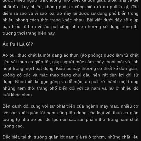
phối đồ. Tuy nhiên, không phải ai cũng hiểu rõ áo pull là gì, đặc
điểm ra sao và vì sao loại áo này lại được sử dụng phổ biến trong
nhiều phong cách thời trang khác nhau. Bài viết dưới đây sẽ giúp
bạn hiểu rõ hơn về áo pull cũng như xu hướng sử dụng trong thị
trường thời trang hiện nay.
Áo Pull Là Gì?
Áo pull thực chất là một dạng áo thun (áo phông) được làm từ chất
liệu vải thun co giãn tốt, giúp người mặc cảm thấy thoải mái và linh
hoạt trong mọi hoạt động. Kiểu áo này thường có thiết kế đơn giản,
không có cúc và mặc theo dạng chui đầu nên rất tiện lợi khi sử
dụng. Nhờ thiết kế gọn gàng và dễ mặc, áo pull trở thành một trong
những item thời trang phổ biến đối với cả nam và nữ ở nhiều độ
tuổi khác nhau.
Bên cạnh đó, cùng với sự phát triển của ngành may mặc, nhiều
cơ
sở sản xuất quần lót nam
cũng tận dụng các loại vải thun co giãn
tương tự như áo pull để tạo nên các sản phẩm thời trang nam chất
lượng cao.
Đặc biệt, tại thị trường
quần lót nam giá rẻ ở tphcm
, những chất liệu