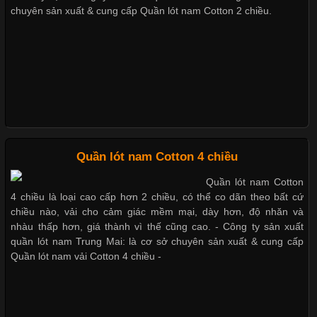
chuyên sản xuất & cung cấp Quần lót nam Cotton 2 chiều.
Vải Lycra Là Gì? Chất Liệu Co Giãn Được Ưa Chuộng Trong
Những mẩu quần lót nam thông dụng hiện nay
Ngành May Mặc Trong ngành thời trang hiện đại, các loại vải có
khả năng co giãn tốt ngày càng được ưa chuộng nhằm mang lại
cảm giác thoải mái cho người mặc. Trong đó, vải Lycra là một
trong những chất liệu nổi bật nhờ độ đàn hồi cao,
Bộ sưu tập quần lót nam Boxer TpHCM
Quần lót nam boxer thun lạnh
Chất Liệu Bamboo Xu Hướng Mới Trong Ngành Thời Trang
Quần lót nam Cotton 4 chiều
Nguyên bộ quần lót nam Boxer thun lạnh giá rẻ
Quần lót nam Cotton
Cập nhật 2026-05-21 14:59:25
4 chiều là loại cao cấp hơn 2 chiều, có thể co dãn theo bất cứ
Trong những năm gần đây, vải Bamboo đang trở thành một
chiều nào, vải cho cảm giác mềm mại, dày hơn, độ nhăn và
trong những chất liệu được yêu thích trong ngành thời trang
nhàu thấp hơn, giá thành vì thế cũng cao. - Công ty sản xuất
Dễ chịu hơn với quần lót nam giá rẻ vải Cotton 4 chiều
nhờ đặc tính mềm mại, thoáng khí và thân thiện với môi trường.
quần lót nam Trung Mai: là cơ sở chuyên sản xuất & cung cấp
Không chỉ được ứng dụng trong quần áo thường ngày, loại vải
Quần lót nam vải Cotton 4 chiều -
này còn xuất hiện nhiều trong các sản phẩm đồ lót