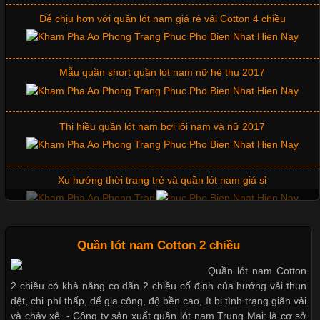
Dễ chịu hơn với quần lót nam giá rẻ vải Cotton 4 chiều
Những Mẫu Áo Thun Đồng Phục Công Ty Được Ưa
Chuộng Hiện Nay
Mẫu quần short quần lót nam nữ hè thu 2017
Cập nhật 2026-06-01 14:23:34
Thị hiều quần lót nam bơi lội nam và nữ 2017
Trong môi trường kinh doanh hiện đại, việc xây dựng hình ảnh
chuyên nghiệp đóng vai trò quan trọng đối với sự phát triển của
doanh nghiệp. Một trong những giải pháp hiệu quả được nhiều
Xu hướng thời trang trẻ và quần lót nam giá sỉ
đơn vị lựa chọn hiện nay là sử dụng áo thun đồng phục công ty.
Không chỉ giúp tạo sự đồng bộ, áo thun
Giặt và bảo quản quần lót nam đúng cách
Quần lót nam Cotton 2 chiều
Quần lót nam Cotton
Chất Liệu Lycra Có Gì Đặc Biệt Trong Ngành Thời Trang?
2 chiều có khả năng co dãn 2 chiều cố định của hướng vải thun
Mẫu quần lót nam giá rẻ sốt hè 2017
dệt, chi phí thấp, dể gia công, độ bền cao, ít bị tình trạng giãn vải
Cập nhật 2026-05-27 17:03:46
và chảy xệ. - Công ty sản xuất quần lót nam Trung Mai: là cơ sở