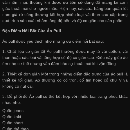
vải mềm mại, thoáng khí được ưu tiên sử dụng để mang lại cảm
giác thoải mái cho người mặc. Hiện nay, các cửa hàng
bán quần lót
nam giá rẻ
cũng thường kết hợp nhiều loại vải thun cao cấp trong
quá trình sản xuất nhằm tăng độ bền và độ co giãn cho sản phẩm.
Đặc Điểm Nổi Bật Của Áo Pull
Áo pull được yêu thích nhờ những ưu điểm nổi bật sau:
1. Chất liệu co giãn tốt Áo pull thường được may từ vải cotton, vải
thun hoặc các loại vải tổng hợp có độ co giãn cao. Điều này giúp áo
ôm nhẹ cơ thể nhưng vẫn đảm bảo sự thoải mái khi vận động.
2. Thiết kế đơn giản Một trong những điểm đặc trưng của áo pull là
thiết kế tối giản. Áo thường có cổ tròn, cổ tim hoặc cổ chữ V và
không có nút cài.
3. Dễ phối đồ Áo pull có thể kết hợp với nhiều loại trang phục khác
nhau như:
Quần jeans
Quần kaki
Quần short
Quần thể thao