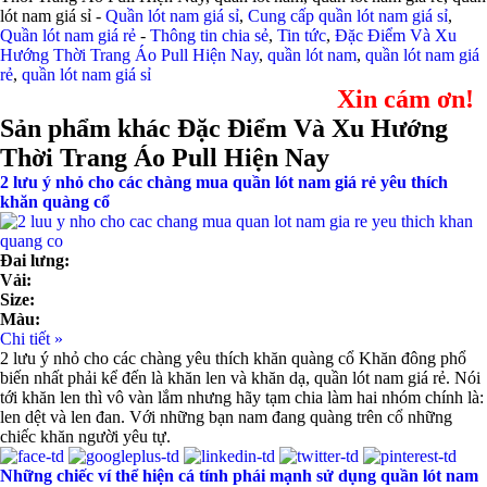
lót nam giá sỉ -
Quần lót nam giá sỉ
,
Cung cấp quần lót nam giá sỉ
,
Quần lót nam giá rẻ
-
Thông tin chia sẻ
,
Tin tức
,
Đặc Điểm Và Xu
Hướng Thời Trang Áo Pull Hiện Nay
,
quần lót nam
,
quần lót nam giá
rẻ
,
quần lót nam giá sỉ
Xin cám ơn!
Sản phẩm khác Đặc Điểm Và Xu Hướng
Thời Trang Áo Pull Hiện Nay
2 lưu ý nhỏ cho các chàng mua quần lót nam giá rẻ yêu thích
khăn quàng cổ
Đai lưng:
Vải:
Size:
Màu:
Chi tiết »
2 lưu ý nhỏ cho các chàng yêu thích khăn quàng cổ Khăn đông phổ
biến nhất phải kể đến là khăn len và khăn dạ, quần lót nam giá rẻ. Nói
tới khăn len thì vô vàn lắm nhưng hãy tạm chia làm hai nhóm chính là:
len dệt và len đan. Với những bạn nam đang quàng trên cổ những
chiếc khăn người yêu tự.
Những chiếc ví thể hiện cá tính phái mạnh sử dụng quần lót nam