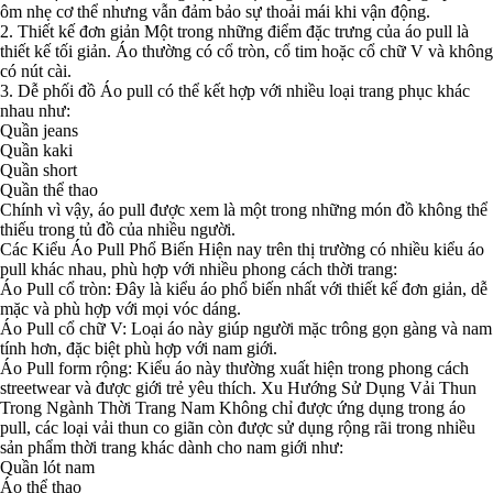
ôm nhẹ cơ thể nhưng vẫn đảm bảo sự thoải mái khi vận động.
2. Thiết kế đơn giản Một trong những điểm đặc trưng của áo pull là
thiết kế tối giản. Áo thường có cổ tròn, cổ tim hoặc cổ chữ V và không
có nút cài.
3. Dễ phối đồ Áo pull có thể kết hợp với nhiều loại trang phục khác
nhau như:
Quần jeans
Quần kaki
Quần short
Quần thể thao
Chính vì vậy, áo pull được xem là một trong những món đồ không thể
thiếu trong tủ đồ của nhiều người.
Các Kiểu Áo Pull Phổ Biến Hiện nay trên thị trường có nhiều kiểu áo
pull khác nhau, phù hợp với nhiều phong cách thời trang:
Áo Pull cổ tròn: Đây là kiểu áo phổ biến nhất với thiết kế đơn giản, dễ
mặc và phù hợp với mọi vóc dáng.
Áo Pull cổ chữ V: Loại áo này giúp người mặc trông gọn gàng và nam
tính hơn, đặc biệt phù hợp với nam giới.
Áo Pull form rộng: Kiểu áo này thường xuất hiện trong phong cách
streetwear và được giới trẻ yêu thích. Xu Hướng Sử Dụng Vải Thun
Trong Ngành Thời Trang Nam Không chỉ được ứng dụng trong áo
pull, các loại vải thun co giãn còn được sử dụng rộng rãi trong nhiều
sản phẩm thời trang khác dành cho nam giới như:
Quần lót nam
Áo thể thao