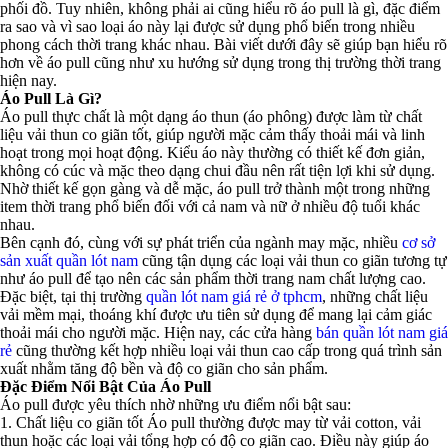
phối đồ. Tuy nhiên, không phải ai cũng hiểu rõ áo pull là gì, đặc điểm
ra sao và vì sao loại áo này lại được sử dụng phổ biến trong nhiều
phong cách thời trang khác nhau. Bài viết dưới đây sẽ giúp bạn hiểu rõ
hơn về áo pull cũng như xu hướng sử dụng trong thị trường thời trang
hiện nay.
Áo Pull Là Gì?
Áo pull thực chất là một dạng áo thun (áo phông) được làm từ chất
liệu vải thun co giãn tốt, giúp người mặc cảm thấy thoải mái và linh
hoạt trong mọi hoạt động. Kiểu áo này thường có thiết kế đơn giản,
không có cúc và mặc theo dạng chui đầu nên rất tiện lợi khi sử dụng.
Nhờ thiết kế gọn gàng và dễ mặc, áo pull trở thành một trong những
item thời trang phổ biến đối với cả nam và nữ ở nhiều độ tuổi khác
nhau.
Bên cạnh đó, cùng với sự phát triển của ngành may mặc, nhiều
cơ sở
sản xuất quần lót nam
cũng tận dụng các loại vải thun co giãn tương tự
như áo pull để tạo nên các sản phẩm thời trang nam chất lượng cao.
Đặc biệt, tại thị trường
quần lót nam giá rẻ ở tphcm
, những chất liệu
vải mềm mại, thoáng khí được ưu tiên sử dụng để mang lại cảm giác
thoải mái cho người mặc. Hiện nay, các cửa hàng
bán quần lót nam giá
rẻ
cũng thường kết hợp nhiều loại vải thun cao cấp trong quá trình sản
xuất nhằm tăng độ bền và độ co giãn cho sản phẩm.
Đặc Điểm Nổi Bật Của Áo Pull
Áo pull được yêu thích nhờ những ưu điểm nổi bật sau:
1. Chất liệu co giãn tốt Áo pull thường được may từ vải cotton, vải
thun hoặc các loại vải tổng hợp có độ co giãn cao. Điều này giúp áo