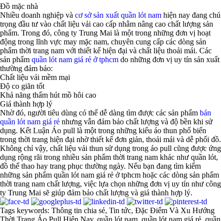
Đồ mặc nhà
Nhiều doanh nghiệp và
cơ sở sản xuất quần lót nam
hiện nay đang chú
trọng đầu tư vào chất liệu vải cao cấp nhằm nâng cao chất lượng sản
phẩm. Trong đó, công ty Trung Mai là một trong những đơn vị hoạt
động trong lĩnh vực may mặc nam, chuyên cung cấp các dòng sản
phẩm thời trang nam với thiết kế hiện đại và chất liệu thoải mái. Các
sản phẩm
quần lót nam giá rẻ ở tphcm
do những đơn vị uy tín sản xuất
thường đảm bảo:
Chất liệu vải mềm mại
Độ co giãn tốt
Khả năng thấm hút mồ hôi cao
Giá thành hợp lý
Nhờ đó, người tiêu dùng có thể dễ dàng tìm được các sản phẩm
bán
quần lót nam giá rẻ
nhưng vẫn đảm bảo chất lượng và độ bền khi sử
dụng. Kết Luận Áo pull là một trong những kiểu áo thun phổ biến
trong thời trang hiện đại nhờ thiết kế đơn giản, thoải mái và dễ phối đồ.
Không chỉ vậy, chất liệu vải thun sử dụng trong áo pull cũng được ứng
dụng rộng rãi trong nhiều sản phẩm thời trang nam khác như quần lót,
đồ thể thao hay trang phục thường ngày. Nếu bạn đang tìm kiếm
những sản phẩm quần lót nam giá rẻ ở tphcm hoặc các dòng sản phẩm
thời trang nam chất lượng, việc lựa chọn những đơn vị uy tín như công
ty Trung Mai sẽ giúp đảm bảo chất lượng và giá thành hợp lý.
Tags keywords: Thông tin chia sẻ, Tin tức, Đặc Điểm Và Xu Hướng
Thời Trang Áo Pull Hiện Nay, quần lót nam, quần lót nam giá rẻ, quần