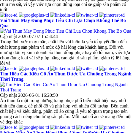
chịu ma sát, vì vậy việc lựa chọn đúng loại chỉ sẽ giúp sản phẩm có
tuổi
Vải Thun May Đồng Phục Tiêu Chí Lựa Chọn Không Thể Bỏ
Qua
Cập nhật 2026-07-07 15:54:44
Trong lĩnh vực may mặc, chất liệu vải luôn là yếu tố quyết định đến
chất lượng sản phẩm và mức độ hài lòng của khách hàng. Đối với
những đơn vị kinh doanh áo thun đồng phục hay đồ lót nam, việc lựa
chọn đúng loại vải sẽ giúp nâng cao giá trị sản phẩm, giảm tỷ lệ hàng
lỗi và
Tìm Hiểu Các Kiểu Cổ Áo Thun Được Ưa Chuộng Trong Ngành
Thời Trang
Cập nhật 2026-06-01 16:20:50
Áo thun là một trong những trang phục phổ biến nhất hiện nay nhờ
tính tiện dụng, dễ phối đồ và phù hợp với nhiều đối tượng. Bên cạnh
chất liệu và kiểu dáng, phần cổ áo cũng là yếu tố quan trọng tạo nên
phong cách riêng cho từng sản phẩm. Mỗi loại cổ áo sẽ mang đến một
vẻ đẹp khác
Những Mẫu Áo Thun Đồng Phục Công Ty Được Ưa Chuộng