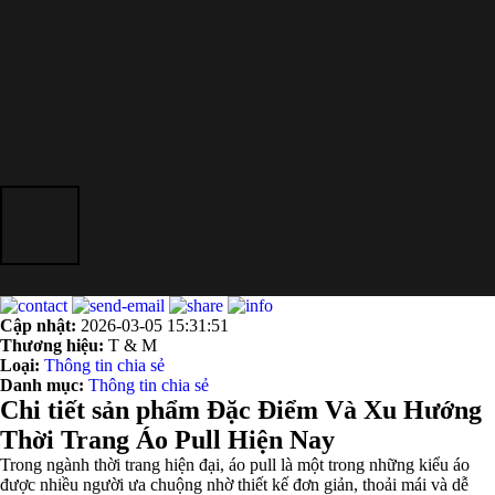
Cập nhật:
2026-03-05 15:31:51
Thương hiệu:
T & M
Loại:
Thông tin chia sẻ
Danh mục:
Thông tin chia sẻ
Chi tiết sản phẩm Đặc Điểm Và Xu Hướng
Thời Trang Áo Pull Hiện Nay
Trong ngành thời trang hiện đại, áo pull là một trong những kiểu áo
được nhiều người ưa chuộng nhờ thiết kế đơn giản, thoải mái và dễ