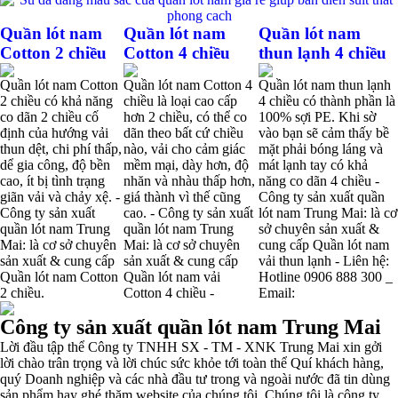
Quần lót nam
Quần lót nam
Quần lót nam
Cotton 2 chiều
Cotton 4 chiều
thun lạnh 4 chiều
Quần lót nam Cotton
Quần lót nam Cotton 4
Quần lót nam thun lạnh
2 chiều có khả năng
chiều là loại cao cấp
4 chiều có thành phần là
co dãn 2 chiều cố
hơn 2 chiều, có thể co
100% sợi PE. Khi sờ
định của hướng vải
dãn theo bất cứ chiều
vào bạn sẽ cảm thấy bề
thun dệt, chi phí thấp,
nào, vải cho cảm giác
mặt phải bóng láng và
dể gia công, độ bền
mềm mại, dày hơn, độ
mát lạnh tay có khả
cao, ít bị tình trạng
nhăn và nhàu thấp hơn,
năng co dãn 4 chiều -
giãn vải và chảy xệ. -
giá thành vì thế cũng
Công ty sản xuất quần
Công ty sản xuất
cao. - Công ty sản xuất
lót nam Trung Mai: là cơ
quần lót nam Trung
quần lót nam Trung
sở chuyên sản xuất &
Mai: là cơ sở chuyên
Mai: là cơ sở chuyên
cung cấp Quần lót nam
sản xuất & cung cấp
sản xuất & cung cấp
vải thun lạnh - Liên hệ:
Quần lót nam Cotton
Quần lót nam vải
Hotline 0906 888 300 _
2 chiều.
Cotton 4 chiều -
Email:
Công ty sản xuất quần lót nam Trung Mai
Lời đầu tập thể Công ty TNHH SX - TM - XNK Trung Mai xin gởi
lời chào trân trọng và lời chúc sức khỏe tới toàn thể Quí khách hàng,
quý Doanh nghiệp và các nhà đầu tư trong và ngoài nước đã tin dùng
sản phẩm hay ghé thăm website của chúng tôi. Chúng tôi là công ty