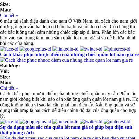
Size:
Màu:
Chi tiết »
6 mẫu túi sành điệu dành cho nam Ở Việt Nam, túi xách cho nam giới
được gói gọn vào hai loại cơ bản: ba lô và túi đeo chéo. Có chăng thì
các bác luống tuổi cầm những chiếc cặp táp đi làm. Phần lớn các bác
hay vào các trung tâm mua sắm quần lót nam giá sỉ và dễ bị lừa phỉnh
bởi các cửa hàng.
Cách khắc phục nhược điểm của những chiếc quần lót nam giá rẻ
Đai lưng:
Vải:
Size:
Màu:
Chi tiết »
Cách khắc phục nhược điểm của những chiếc quần may sẵn Phần lớn
nam giới không biết khi nào cần xắn ống quần quần lót nam giá rẻ. Họ
cũng không hiểu vì sao lại cần phải làm điều ấy. Xắn ống quần và sử
dụng thắt lưng là hai cách để điều chỉnh độ dài của ống quần cho hợp
lý.
Sự đa dạng màu sắc của quần lót nam giá rẻ giúp bạn diện suit
thật phong cách