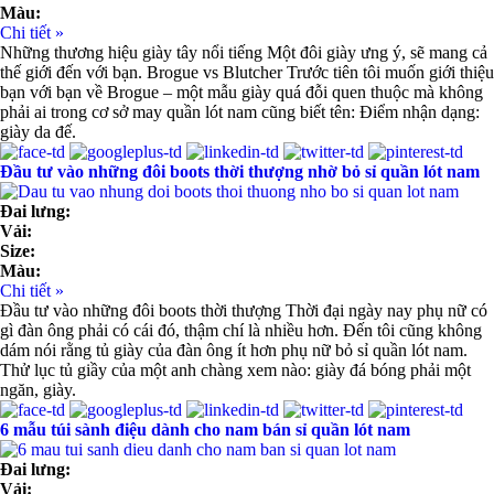
Màu:
Chi tiết »
Những thương hiệu giày tây nổi tiếng Một đôi giày ưng ý, sẽ mang cả
thế giới đến với bạn. Brogue vs Blutcher Trước tiên tôi muốn giới thiệu
bạn với bạn về Brogue – một mẫu giày quá đỗi quen thuộc mà không
phải ai trong cơ sở may quần lót nam cũng biết tên: Điểm nhận dạng:
giày da đế.
Đầu tư vào những đôi boots thời thượng nhờ bỏ sỉ quần lót nam
Đai lưng:
Vải:
Size:
Màu:
Chi tiết »
Đầu tư vào những đôi boots thời thượng Thời đại ngày nay phụ nữ có
gì đàn ông phải có cái đó, thậm chí là nhiều hơn. Đến tôi cũng không
dám nói rằng tủ giày của đàn ông ít hơn phụ nữ bỏ sỉ quần lót nam.
Thử lục tủ giầy của một anh chàng xem nào: giày đá bóng phải một
ngăn, giày.
6 mẫu túi sành điệu dành cho nam bán sỉ quần lót nam
Đai lưng:
Vải: