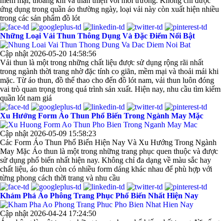
mềm mại, thoáng khí và thân thiện với môi trường. Không chỉ được
ứng dụng trong quần áo thường ngày, loại vải này còn xuất hiện nhiều
trong các sản phẩm đồ lót
Những Loại Vải Thun Thông Dụng Và Đặc Điểm Nổi Bật
Cập nhật 2026-05-20 14:58:56
Vải thun là một trong những chất liệu được sử dụng rộng rãi nhất
trong ngành thời trang nhờ đặc tính co giãn, mềm mại và thoải mái khi
mặc. Từ áo thun, đồ thể thao cho đến đồ lót nam, vải thun luôn đóng
vai trò quan trọng trong quá trình sản xuất. Hiện nay, nhu cầu tìm kiếm
quần lót nam giá
Xu Hướng Form Áo Thun Phổ Biến Trong Ngành May Mặc
Cập nhật 2026-05-09 15:58:23
Các Form Áo Thun Phổ Biến Hiện Nay Và Xu Hướng Trong Ngành
May Mặc Áo thun là một trong những trang phục quen thuộc và được
sử dụng phổ biến nhất hiện nay. Không chỉ đa dạng về màu sắc hay
chất liệu, áo thun còn có nhiều form dáng khác nhau để phù hợp với
từng phong cách thời trang và nhu cầu
Khám Phá Áo Phông Trang Phục Phổ Biến Nhất Hiện Nay
Cập nhật 2026-04-24 17:24:50