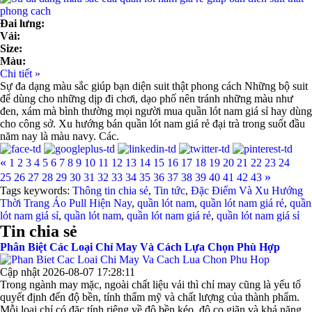
Đai lưng:
Vải:
Size:
Màu:
Chi tiết »
Sự đa dạng màu sắc giúp bạn diện suit thật phong cách Những bộ suit
để dùng cho những dịp đi chơi, dạo phố nên tránh những màu như
đen, xám mà bình thường mọi người mua quần lót nam giá sỉ hay dùng
cho công sở. Xu hướng bán quần lót nam giá rẻ đại trà trong suốt đầu
năm nay là màu navy. Các.
«
1
2
3
4
5
6
7
8
9
10
11
12
13
14
15
16
17
18
19
20
21
22
23
24
»
25
26
27
28
29
30
31
32
33
34
35
36
37
38
39
40
41
42
43
Tags keywords:
Thông tin chia sẻ
,
Tin tức
,
Đặc Điểm Và Xu Hướng
Thời Trang Áo Pull Hiện Nay
,
quần lót nam
,
quần lót nam giá rẻ
,
quần
lót nam giá sỉ
,
quần lót nam
,
quần lót nam giá rẻ
,
quần lót nam giá sỉ
Tin chia sẻ
Phân Biệt Các Loại Chỉ May Và Cách Lựa Chọn Phù Hợp
Cập nhật 2026-08-07 17:28:11
Trong ngành may mặc, ngoài chất liệu vải thì chỉ may cũng là yếu tố
quyết định đến độ bền, tính thẩm mỹ và chất lượng của thành phẩm.
Mỗi loại chỉ có đặc tính riêng về độ bền kéo, độ co giãn và khả năng