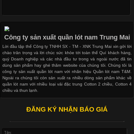
Dễ chịu hơn với quần lót nam
Cập nhật 2026-05-09 15:58:23
giá rẻ vải Cotton 4 chiều
Các Form Áo Thun Phổ Biến Hiện Nay Và Xu Hướng Trong
Ngành May Mặc Áo thun là một trong những trang phục quen
thuộc và được sử dụng phổ biến nhất hiện nay. Không chỉ đa
dạng về màu sắc hay chất liệu, áo thun còn có nhiều form dáng
Công ty sản xuất quần lót nam Trung Mai
khác nhau để phù hợp với từng phong cách thời trang và nhu
cầu
Lời đầu tập thể Công ty TNHH SX - TM - XNK Trung Mai xin gởi lời
chào trân trọng và lời chúc sức khỏe tới toàn thể Quí khách hàng,
quý Doanh nghiệp và các nhà đầu tư trong và ngoài nước đã tin
dùng sản phẩm hay ghé thăm website của chúng tôi. Chúng tôi là
công ty sản xuất quần lót nam với nhãn hiệu Quần lót nam T&M.
Ngoài ra chúng tôi còn sản xuất ra nhiều dòng sản phẩm khác về
Khám Phá Áo Phông Trang Phục Phổ Biến Nhất Hiện Nay
quần lót nam với nhiều loại vải đặc trung Cotton 2 chiều, Cotton 4
chiều và thun lạnh.
Cập nhật 2026-04-24 17:24:50
Áo phông là một trong những trang phục phổ biến nhất trong
ĐĂNG KÝ NHẬN BÁO GIÁ
đời sống hiện đại nhờ sự tiện lợi, thoải mái và dễ phối đồ.
Không chỉ xuất hiện trong thời trang thường ngày, áo phông còn
được ứng dụng rộng rãi trong ngành sản xuất may mặc, đặc
biệt là các sản phẩm từ vải thun. Hiện nay,