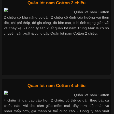
quần lót nam giá sỉ
Quần lót nam Cotton 2 chiều
Chất Liệu Lycra Có Gì Đặc Biệt Trong Ngành Thời Trang?
Quần lót nam Cotton
2 chiều có khả năng co dãn 2 chiều cố định của hướng vải thun
Cập nhật 2026-05-27 17:03:46
dệt, chi phí thấp, dể gia công, độ bền cao, ít bị tình trạng giãn vải
Vải Lycra Là Gì? Chất Liệu Co Giãn Được Ưa Chuộng Trong
và chảy xệ. - Công ty sản xuất quần lót nam Trung Mai: là cơ sở
Giặt và bảo quản quần lót nam
Ngành May Mặc Trong ngành thời trang hiện đại, các loại vải có
chuyên sản xuất & cung cấp Quần lót nam Cotton 2 chiều.
đúng cách
khả năng co giãn tốt ngày càng được ưa chuộng nhằm mang lại
cảm giác thoải mái cho người mặc. Trong đó, vải Lycra là một
trong những chất liệu nổi bật nhờ độ đàn hồi cao,
Mẫu quần lót nam giá rẻ sốt hè
2017
Chất Liệu Bamboo Xu Hướng Mới Trong Ngành Thời Trang
Quần lót nam Cotton 4 chiều
Cập nhật 2026-05-21 14:59:25
Quần lót nam Cotton
Những mẩu quần lót nam
Trong những năm gần đây, vải Bamboo đang trở thành một
4 chiều là loại cao cấp hơn 2 chiều, có thể co dãn theo bất cứ
thông dụng hiện nay
trong những chất liệu được yêu thích trong ngành thời trang
chiều nào, vải cho cảm giác mềm mại, dày hơn, độ nhăn và
nhờ đặc tính mềm mại, thoáng khí và thân thiện với môi trường.
nhàu thấp hơn, giá thành vì thế cũng cao. - Công ty sản xuất