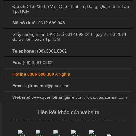
Cập nhật 2026-04-20 17:14:16
Địa chỉ:
135/30 Lê Văn Quới, Bình Trị Đông
,
Quận Bình Tân
,
Tp. HCM
Vải cotton là một trong những chất liệu được sử dụng rộng rãi
nhất trong ngành dệt may nhờ đặc tính mềm mại, thoáng mát
Mã số thuế:
0312 699 048
và thấm hút mồ hôi tốt. Đây cũng là loại vải được nhiều công ty
sản xuất quần lót nam lựa chọn để tạo ra các sản phẩm chất
Giấy chứng nhận ĐKKD số 0312 699 048 ngày 23-03-2014
do Sở Kế Hoạch TpHCM
lượng, phù hợp với nhu cầu sử dụng
Telephone:
(08).3961.0962
Fax:
(08).3961.0962
Hotine
0906 888 300
A Nghĩa
Email:
qltrungmai@gmail.com
Website:
www.quanlotnamgiare.com, www.quanxinam.com
Liên kết khác của website