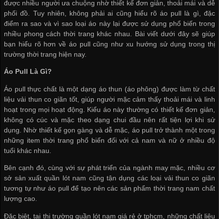
được nhiều người ưa chuộng nhờ thiết kế đơn giản, thoải mái và dễ
phối đồ. Tuy nhiên, không phải ai cũng hiểu rõ áo pull là gì, đặc
điểm ra sao và vì sao loại áo này lại được sử dụng phổ biến trong
nhiều phong cách thời trang khác nhau. Bài viết dưới đây sẽ giúp
bạn hiểu rõ hơn về áo pull cũng như xu hướng sử dụng trong thị
trường thời trang hiện nay.
Áo Pull Là Gì?
Áo pull thực chất là một dạng áo thun (áo phông) được làm từ chất
liệu vải thun co giãn tốt, giúp người mặc cảm thấy thoải mái và linh
hoạt trong mọi hoạt động. Kiểu áo này thường có thiết kế đơn giản,
không có cúc và mặc theo dạng chui đầu nên rất tiện lợi khi sử
dụng. Nhờ thiết kế gọn gàng và dễ mặc, áo pull trở thành một trong
những item thời trang phổ biến đối với cả nam và nữ ở nhiều độ
tuổi khác nhau.
Bên cạnh đó, cùng với sự phát triển của ngành may mặc, nhiều
cơ
sở sản xuất quần lót nam
cũng tận dụng các loại vải thun co giãn
tương tự như áo pull để tạo nên các sản phẩm thời trang nam chất
lượng cao.
Đặc biệt, tại thị trường
quần lót nam giá rẻ ở tphcm
, những chất liệu