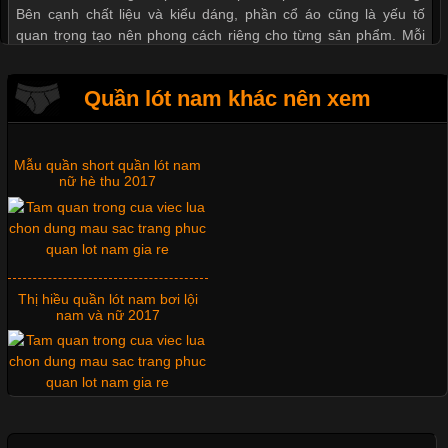
Bên cạnh chất liệu và kiểu dáng, phần cổ áo cũng là yếu tố
quan trọng tạo nên phong cách riêng cho từng sản phẩm. Mỗi
loại cổ áo sẽ mang đến một vẻ đẹp khác
Quần lót nam khác nên xem
Mẫu quần short quần lót nam
Những Mẫu Áo Thun Đồng Phục Công Ty Được Ưa
nữ hè thu 2017
Chuộng Hiện Nay
Cập nhật 2026-06-01 14:23:34
Trong môi trường kinh doanh hiện đại, việc xây dựng hình ảnh
Thị hiều quần lót nam bơi lội
chuyên nghiệp đóng vai trò quan trọng đối với sự phát triển của
nam và nữ 2017
doanh nghiệp. Một trong những giải pháp hiệu quả được nhiều
đơn vị lựa chọn hiện nay là sử dụng áo thun đồng phục công ty.
Không chỉ giúp tạo sự đồng bộ, áo thun
Xu hướng thời trang trẻ và