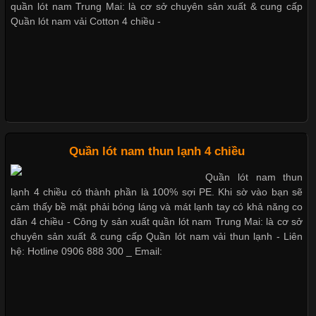
Không chỉ được ứng dụng trong quần áo thường ngày, loại vải
quần lót nam Trung Mai: là cơ sở chuyên sản xuất & cung cấp
này còn xuất hiện nhiều trong các sản phẩm đồ lót
Quần lót nam vải Cotton 4 chiều -
Bộ sưu tập quần lót nam Boxer
TpHCM
Những Loại Vải Thun Thông Dụng Và Đặc Điểm Nổi Bật
Cập nhật 2026-05-20 14:58:56
Quần lót nam boxer thun lạnh
Quần lót nam thun lạnh 4 chiều
Vải thun là một trong những chất liệu được sử dụng rộng rãi
nhất trong ngành thời trang nhờ đặc tính co giãn, mềm mại và
Quần lót nam thun
thoải mái khi mặc. Từ áo thun, đồ thể thao cho đến đồ lót nam,
lạnh 4 chiều có thành phần là 100% sợi PE. Khi sờ vào bạn sẽ
vải thun luôn đóng vai trò quan trọng trong quá trình sản xuất.
cảm thấy bề mặt phải bóng láng và mát lạnh tay có khả năng co
Hiện nay, nhu cầu tìm kiếm quần lót nam giá
dãn 4 chiều - Công ty sản xuất quần lót nam Trung Mai: là cơ sở
Nguyên bộ quần lót nam Boxer
chuyên sản xuất & cung cấp Quần lót nam vải thun lạnh - Liên
thun lạnh giá rẻ
hệ: Hotline 0906 888 300 _ Email:
Xu Hướng Form Áo Thun Phổ Biến Trong Ngành May Mặc