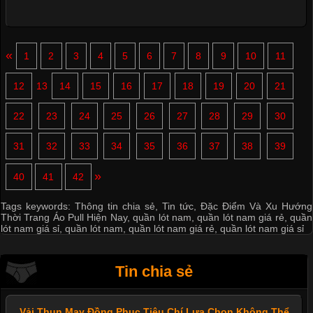
«
1
2
3
4
5
6
7
8
9
10
11
12
13
14
15
16
17
18
19
20
21
22
23
24
25
26
27
28
29
30
31
32
33
34
35
36
37
38
39
»
40
41
42
Tags keywords:
Thông tin chia sẻ
,
Tin tức
,
Đặc Điểm Và Xu Hướng
Thời Trang Áo Pull Hiện Nay
,
quần lót nam
,
quần lót nam giá rẻ
,
quần
lót nam giá sỉ
,
quần lót nam
,
quần lót nam giá rẻ
,
quần lót nam giá sỉ
Tin chia sẻ
Vải Thun May Đồng Phục Tiêu Chí Lựa Chọn Không Thể