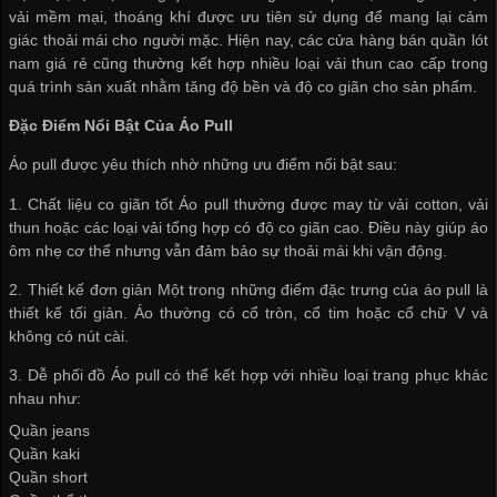
vải mềm mại, thoáng khí được ưu tiên sử dụng để mang lại cảm
giác thoải mái cho người mặc. Hiện nay, các cửa hàng
bán quần lót
nam giá rẻ
cũng thường kết hợp nhiều loại vải thun cao cấp trong
quá trình sản xuất nhằm tăng độ bền và độ co giãn cho sản phẩm.
Đặc Điểm Nổi Bật Của Áo Pull
Áo pull được yêu thích nhờ những ưu điểm nổi bật sau:
1. Chất liệu co giãn tốt Áo pull thường được may từ vải cotton, vải
thun hoặc các loại vải tổng hợp có độ co giãn cao. Điều này giúp áo
ôm nhẹ cơ thể nhưng vẫn đảm bảo sự thoải mái khi vận động.
2. Thiết kế đơn giản Một trong những điểm đặc trưng của áo pull là
thiết kế tối giản. Áo thường có cổ tròn, cổ tim hoặc cổ chữ V và
không có nút cài.
3. Dễ phối đồ Áo pull có thể kết hợp với nhiều loại trang phục khác
nhau như:
Quần jeans
Quần kaki
Quần short