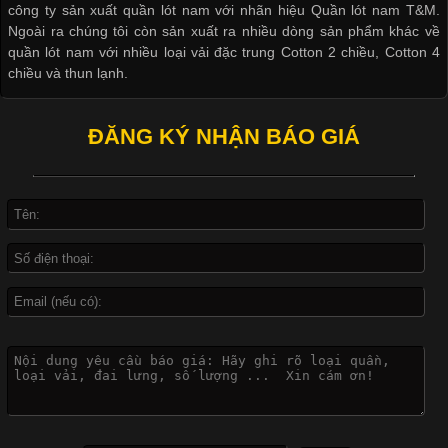
công ty sản xuất quần lót nam với nhãn hiệu Quần lót nam T&M.
Ngoài ra chúng tôi còn sản xuất ra nhiều dòng sản phẩm khác về
quần lót nam với nhiều loại vải đặc trung Cotton 2 chiều, Cotton 4
Khám Phá Áo Phông Trang Phục Phổ Biến Nhất Hiện Nay
chiều và thun lạnh.
Cập nhật 2026-04-24 17:24:50
ĐĂNG KÝ NHẬN BÁO GIÁ
Áo phông là một trong những trang phục phổ biến nhất trong
đời sống hiện đại nhờ sự tiện lợi, thoải mái và dễ phối đồ.
Không chỉ xuất hiện trong thời trang thường ngày, áo phông còn
được ứng dụng rộng rãi trong ngành sản xuất may mặc, đặc
biệt là các sản phẩm từ vải thun. Hiện nay,
Công Nghệ In Chuyển Nhiệt Trong Ngành Thời Trang Hiện
Đại
Cập nhật 2026-04-21 15:41:03