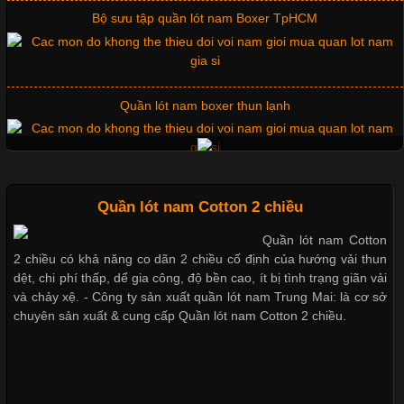
Cập nhật 2026-06-01 14:23:34
Quần lót nam boxer thun lạnh
Trong môi trường kinh doanh hiện đại, việc xây dựng hình ảnh
chuyên nghiệp đóng vai trò quan trọng đối với sự phát triển của
doanh nghiệp. Một trong những giải pháp hiệu quả được nhiều
đơn vị lựa chọn hiện nay là sử dụng áo thun đồng phục công ty.
Không chỉ giúp tạo sự đồng bộ, áo thun
Nguyên bộ quần lót nam Boxer thun lạnh giá rẻ
Quần lót nam Cotton 2 chiều
Dễ chịu hơn với quần lót nam giá rẻ vải Cotton 4 chiều
Quần lót nam Cotton
Chất Liệu Lycra Có Gì Đặc Biệt Trong Ngành Thời Trang?
2 chiều có khả năng co dãn 2 chiều cố định của hướng vải thun
dệt, chi phí thấp, dể gia công, độ bền cao, ít bị tình trạng giãn vải
Cập nhật 2026-05-27 17:03:46
và chảy xệ. - Công ty sản xuất quần lót nam Trung Mai: là cơ sở
chuyên sản xuất & cung cấp Quần lót nam Cotton 2 chiều.
Vải Lycra Là Gì? Chất Liệu Co Giãn Được Ưa Chuộng Trong
Mẫu quần short quần lót nam nữ hè thu 2017
Ngành May Mặc Trong ngành thời trang hiện đại, các loại vải có
khả năng co giãn tốt ngày càng được ưa chuộng nhằm mang lại
cảm giác thoải mái cho người mặc. Trong đó, vải Lycra là một
trong những chất liệu nổi bật nhờ độ đàn hồi cao,