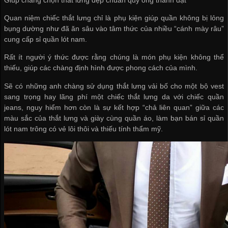
Quan niệm chiếc thắt lưng chỉ là phụ kiện giúp quần không bị lỏng
bụng dường như đã ăn sâu vào tâm thức của nhiều “cánh mày râu”
cung cấp sỉ quần lót nam
.
Rất ít người ý thức được rằng chúng là món phụ kiện không thể
thiếu, giúp các chàng định hình được phong cách của mình.
Sẽ có những anh chàng sử dụng thắt lưng vải bố cho một bộ vest
sang trọng hay lãng phí một chiếc thắt lưng da với chiếc quần
jeans, nguy hiểm hơn còn là sự kết hợp “chả liên quan” giữa các
màu sắc của thắt lưng và giày cùng quần áo, làm bạn
bán sỉ quần
lót nam
trông có vẻ lôi thôi và thiếu tính thẩm mỹ.