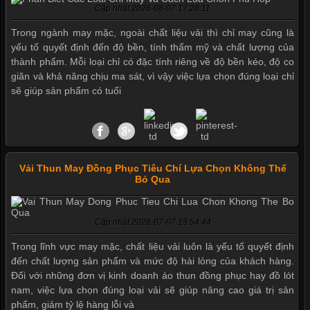
Cập nhật 2026-08-07 17:28:11
Trong ngành may mặc, ngoài chất liệu vải thì chỉ may cũng là
yếu tố quyết định đến độ bền, tính thẩm mỹ và chất lượng của
thành phẩm. Mỗi loại chỉ có đặc tính riêng về độ bền kéo, độ co
giãn và khả năng chịu ma sát, vì vậy việc lựa chọn đúng loại chỉ
sẽ giúp sản phẩm có tuổi
Vải Thun May Đồng Phục Tiêu Chí Lựa Chọn Không Thể
Bỏ Qua
Mẫu quần short quần lót nam nữ hè thu 2017
Cập nhật 2026-07-07 15:54:44
Trong lĩnh vực may mặc, chất liệu vải luôn là yếu tố quyết định
đến chất lượng sản phẩm và mức độ hài lòng của khách hàng.
Thị hiều quần lót nam bơi lội nam và nữ 2017
Đối với những đơn vị kinh doanh áo thun đồng phục hay đồ lót
nam, việc lựa chọn đúng loại vải sẽ giúp nâng cao giá trị sản
phẩm, giảm tỷ lệ hàng lỗi và