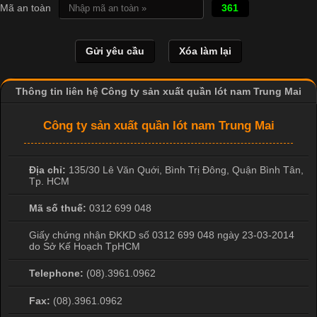
In Chuyển Nhiệt Là Gì? Công Nghệ In Hiện Đại Trong Ngành
Mã an toàn
361
May Mặc Trong ngành in ấn và thời trang, in chuyển nhiệt đang
là một trong những công nghệ phổ biến nhờ khả năng tạo ra
hình ảnh sắc nét và bền màu. Đặc biệt, kỹ thuật này được ứng
dụng rộng rãi trong sản xuất áo thun, đồ thể thao
Thông tin liên hệ Công ty sản xuất quần lót nam Trung Mai
Công ty sản xuất quần lót nam Trung Mai
Địa chỉ:
135/30 Lê Văn Quới, Bình Trị Đông
,
Quận Bình Tân
,
Tp. HCM
Mã số thuế:
0312 699 048
Giấy chứng nhận ĐKKD số 0312 699 048 ngày 23-03-2014
do Sở Kế Hoạch TpHCM
Telephone:
(08).3961.0962
Fax:
(08).3961.0962