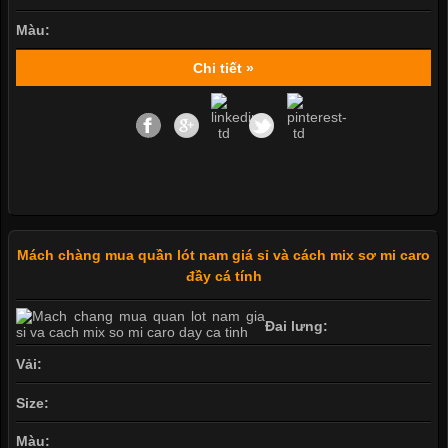
Màu:
Chi tiết »
Mách chàng mua quần lót nam giá sỉ và cách mix sơ mi caro
đầy cá tính
Đai lưng:
Vải:
Size:
Màu: