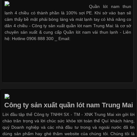
Vải thun là một trong những chất liệu được sử dụng rộng rãi
Quần lót nam thun
nhất trong ngành thời trang nhờ đặc tính co giãn, mềm mại và
lạnh 4 chiều có thành phần là 100% sợi PE. Khi sờ vào bạn sẽ
Bộ sưu tập quần lót nam Boxer TpHCM
thoải mái khi mặc. Từ áo thun, đồ thể thao cho đến đồ lót nam,
cảm thấy bề mặt phải bóng láng và mát lạnh tay có khả năng co
vải thun luôn đóng vai trò quan trọng trong quá trình sản xuất.
dãn 4 chiều - Công ty sản xuất quần lót nam Trung Mai: là cơ sở
Hiện nay, nhu cầu tìm kiếm quần lót nam giá
chuyên sản xuất & cung cấp Quần lót nam vải thun lạnh - Liên
hệ: Hotline 0906 888 300 _ Email:
Quần lót nam boxer thun lạnh
Xu Hướng Form Áo Thun Phổ Biến Trong Ngành May Mặc
Nguyên bộ quần lót nam Boxer thun lạnh giá rẻ
Cập nhật 2026-05-09 15:58:23
Các Form Áo Thun Phổ Biến Hiện Nay Và Xu Hướng Trong
Ngành May Mặc Áo thun là một trong những trang phục quen
Dễ chịu hơn với quần lót nam giá rẻ vải Cotton 4 chiều
thuộc và được sử dụng phổ biến nhất hiện nay. Không chỉ đa
Công ty sản xuất quần lót nam Trung Mai
dạng về màu sắc hay chất liệu, áo thun còn có nhiều form dáng
Lời đầu tập thể Công ty TNHH SX - TM - XNK Trung Mai xin gởi lời
khác nhau để phù hợp với từng phong cách thời trang và nhu
chào trân trọng và lời chúc sức khỏe tới toàn thể Quí khách hàng,
cầu
quý Doanh nghiệp và các nhà đầu tư trong và ngoài nước đã tin
dùng sản phẩm hay ghé thăm website của chúng tôi. Chúng tôi là