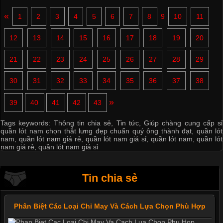
«
1
2
3
4
5
6
7
8
9
10
11
12
13
14
15
16
17
18
19
20
21
22
23
24
25
26
27
28
29
30
31
32
33
34
35
36
37
38
»
39
40
41
42
43
Tags keywords:
Thông tin chia sẻ
,
Tin tức
,
Giúp chàng cung cấp sỉ
quần lót nam chọn thắt lưng đẹp chuẩn quý ông thành đạt
,
quần lót
nam
,
quần lót nam giá rẻ
,
quần lót nam giá sỉ
,
quần lót nam
,
quần lót
nam giá rẻ
,
quần lót nam giá sỉ
Tin chia sẻ
Phân Biệt Các Loại Chỉ May Và Cách Lựa Chọn Phù Hợp