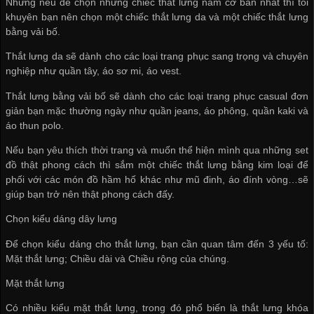
Nhưng nếu để chọn những chiếc thắt lưng nam cơ bản nhất thì tôi
khuyên bạn nên chọn một chiếc thắt lưng da và một chiếc thắt lưng
bằng vải bố.
Thắt lưng da sẽ dành cho các loại trang phục sang trọng và chuyên
nghiệp như quần tây, áo sơ mi, áo vest.
Thắt lưng bằng vải bố sẽ dành cho các loại trang phục casual đơn
giản bạn mặc thường ngày như quần jeans, áo phông, quần kaki và
áo thun polo.
Nếu bạn yêu thích thời trang và muốn thể hiện mình qua những set
đồ thật phong cách thì sắm một chiếc thắt lưng bằng kim loại để
phối với các món đồ hầm hố khác như mũ đinh, áo đính vòng…sẽ
giúp bạn trở nên thật phong cách đấy.
Chọn kiểu dáng dây lưng
Để chọn kiểu dáng cho thắt lưng, bạn cần quan tâm đến 3 yếu tố:
Mặt thắt lưng; Chiều dài và Chiều rộng của chúng.
Mặt thắt lưng
Có nhiều kiểu mặt thắt lưng, trong đó phổ biến là thắt lưng khóa