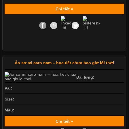
Chi tiết »
Áo sơ mi caro nam – họa tiết chưa bao giờ lỗi thời
Đai lưng:
Vải:
Size:
Màu:
Chi tiết »