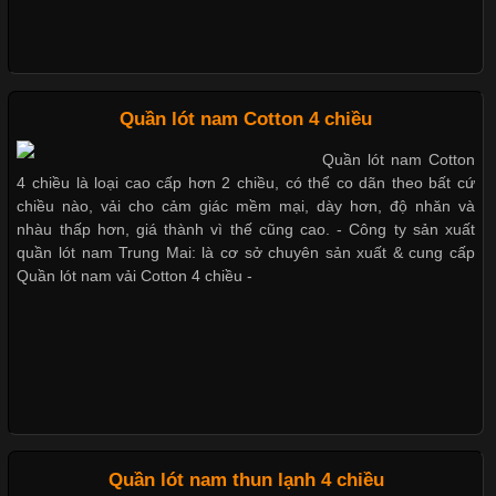
Thị hiều quần lót nam bơi lội nam và nữ 2017
Chất Liệu Bamboo Xu Hướng Mới Trong Ngành Thời Trang
Xu hướng thời trang trẻ và quần lót nam giá sỉ
Quần lót nam Cotton 4 chiều
Quần lót nam Cotton
Cập nhật 2026-05-21 14:59:25
4 chiều là loại cao cấp hơn 2 chiều, có thể co dãn theo bất cứ
Trong những năm gần đây, vải Bamboo đang trở thành một
chiều nào, vải cho cảm giác mềm mại, dày hơn, độ nhăn và
Giặt và bảo quản quần lót nam đúng cách
trong những chất liệu được yêu thích trong ngành thời trang
nhàu thấp hơn, giá thành vì thế cũng cao. - Công ty sản xuất
nhờ đặc tính mềm mại, thoáng khí và thân thiện với môi trường.
quần lót nam Trung Mai: là cơ sở chuyên sản xuất & cung cấp
Không chỉ được ứng dụng trong quần áo thường ngày, loại vải
Quần lót nam vải Cotton 4 chiều -
này còn xuất hiện nhiều trong các sản phẩm đồ lót
Mẫu quần lót nam giá rẻ sốt hè 2017
Những Loại Vải Thun Thông Dụng Và Đặc Điểm Nổi Bật
Những mẩu quần lót nam thông dụng hiện nay
Cập nhật 2026-05-20 14:58:56
Quần lót nam thun lạnh 4 chiều