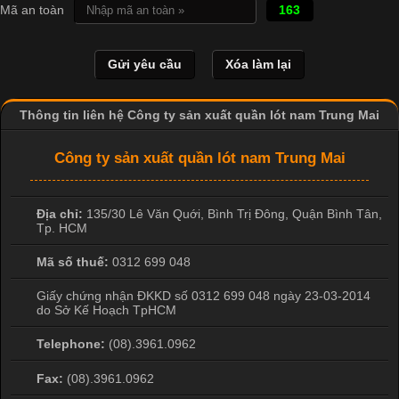
In Chuyển Nhiệt Là Gì? Công Nghệ In Hiện Đại Trong Ngành
Mã an toàn
163
May Mặc Trong ngành in ấn và thời trang, in chuyển nhiệt đang
là một trong những công nghệ phổ biến nhờ khả năng tạo ra
hình ảnh sắc nét và bền màu. Đặc biệt, kỹ thuật này được ứng
dụng rộng rãi trong sản xuất áo thun, đồ thể thao
Thông tin liên hệ Công ty sản xuất quần lót nam Trung Mai
Công ty sản xuất quần lót nam Trung Mai
Địa chỉ:
135/30 Lê Văn Quới, Bình Trị Đông
,
Quận Bình Tân
,
Tp. HCM
Mã số thuế:
0312 699 048
Giấy chứng nhận ĐKKD số 0312 699 048 ngày 23-03-2014
do Sở Kế Hoạch TpHCM
Telephone:
(08).3961.0962
Fax:
(08).3961.0962