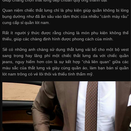
Quan niệm chiếc thắt lưng chỉ là phụ kiện giúp quần không bị lỏng
bụng dường như đã ăn sâu vào tâm thức của nhiều “cánh mày râu”
cung cấp sỉ quần lót nam
.
Rất ít người ý thức được rằng chúng là món phụ kiện không thể
thiếu, giúp các chàng định hình được phong cách của mình.
Sẽ có những anh chàng sử dụng thắt lưng vải bố cho một bộ vest
sang trọng hay lãng phí một chiếc thắt lưng da với chiếc quần
jeans, nguy hiểm hơn còn là sự kết hợp “chả liên quan” giữa các
màu sắc của thắt lưng và giày cùng quần áo, làm bạn
bán sỉ quần
lót nam
trông có vẻ lôi thôi và thiếu tính thẩm mỹ.