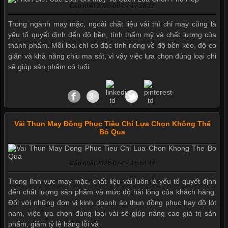
Cập nhật 2026-08-07 17:28:11
Trong ngành may mặc, ngoài chất liệu vải thì chỉ may cũng là
yếu tố quyết định đến độ bền, tính thẩm mỹ và chất lượng của
thành phẩm. Mỗi loại chỉ có đặc tính riêng về độ bền kéo, độ co
giãn và khả năng chịu ma sát, vì vậy việc lựa chọn đúng loại chỉ
sẽ giúp sản phẩm có tuổi
Mẫu quần short quần lót nam nữ hè thu 2017
Vải Thun May Đồng Phục Tiêu Chí Lựa Chọn Không Thể
Bỏ Qua
Thị hiều quần lót nam bơi lội nam và nữ 2017
Cập nhật 2026-07-07 15:54:44
Trong lĩnh vực may mặc, chất liệu vải luôn là yếu tố quyết định
Xu hướng thời trang trẻ và quần lót nam giá sỉ
đến chất lượng sản phẩm và mức độ hài lòng của khách hàng.
Đối với những đơn vị kinh doanh áo thun đồng phục hay đồ lót
nam, việc lựa chọn đúng loại vải sẽ giúp nâng cao giá trị sản
phẩm, giảm tỷ lệ hàng lỗi và
Giặt và bảo quản quần lót nam đúng cách