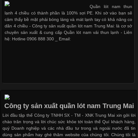
Vải thun là một trong những chất liệu được sử dụng rộng rãi
Quần lót nam thun
nhất trong ngành thời trang nhờ đặc tính co giãn, mềm mại và
lạnh 4 chiều có thành phần là 100% sợi PE. Khi sờ vào bạn sẽ
thoải mái khi mặc. Từ áo thun, đồ thể thao cho đến đồ lót nam,
cảm thấy bề mặt phải bóng láng và mát lạnh tay có khả năng co
vải thun luôn đóng vai trò quan trọng trong quá trình sản xuất.
dãn 4 chiều - Công ty sản xuất quần lót nam Trung Mai: là cơ sở
Hiện nay, nhu cầu tìm kiếm quần lót nam giá
chuyên sản xuất & cung cấp Quần lót nam vải thun lạnh - Liên
hệ: Hotline 0906 888 300 _ Email:
Xu Hướng Form Áo Thun Phổ Biến Trong Ngành May Mặc
Cập nhật 2026-05-09 15:58:23
Các Form Áo Thun Phổ Biến Hiện Nay Và Xu Hướng Trong
Ngành May Mặc Áo thun là một trong những trang phục quen
thuộc và được sử dụng phổ biến nhất hiện nay. Không chỉ đa
Công ty sản xuất quần lót nam Trung Mai
dạng về màu sắc hay chất liệu, áo thun còn có nhiều form dáng
Lời đầu tập thể Công ty TNHH SX - TM - XNK Trung Mai xin gởi lời
khác nhau để phù hợp với từng phong cách thời trang và nhu
chào trân trọng và lời chúc sức khỏe tới toàn thể Quí khách hàng,
cầu
quý Doanh nghiệp và các nhà đầu tư trong và ngoài nước đã tin
dùng sản phẩm hay ghé thăm website của chúng tôi. Chúng tôi là