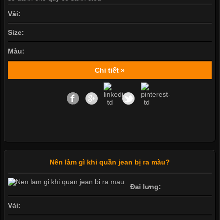
Vải:
Size:
Màu:
Chi tiết »
Nên làm gì khi quần jean bị ra màu?
Đai lưng:
Vải: