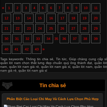
«
1
2
3
4
5
6
7
8
9
10
11
12
13
14
15
16
17
18
19
20
21
22
23
24
25
26
27
28
29
30
31
32
33
34
35
36
37
38
39
»
40
41
42
43
Tags keywords:
Thông tin chia sẻ
,
Tin tức
,
Giúp chàng cung cấp sỉ
quần lót nam chọn thắt lưng đẹp chuẩn quý ông thành đạt
,
quần lót
nam
,
quần lót nam giá rẻ
,
quần lót nam giá sỉ
,
quần lót nam
,
quần lót
nam giá rẻ
,
quần lót nam giá sỉ
Tin chia sẻ
Phân Biệt Các Loại Chỉ May Và Cách Lựa Chọn Phù Hợp