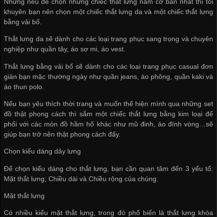
Nhưng nếu để chọn những chiếc thắt lưng nam cơ bản nhất thì tôi
khuyên bạn nên chọn một chiếc thắt lưng da và một chiếc thắt lưng
bằng vải bố.
Thắt lưng da sẽ dành cho các loại trang phục sang trọng và chuyên
nghiệp như quần tây, áo sơ mi, áo vest.
Thắt lưng bằng vải bố sẽ dành cho các loại trang phục casual đơn
giản bạn mặc thường ngày như quần jeans, áo phông, quần kaki và
áo thun polo.
Nếu bạn yêu thích thời trang và muốn thể hiện mình qua những set
đồ thật phong cách thì sắm một chiếc thắt lưng bằng kim loại để
phối với các món đồ hầm hố khác như mũ đinh, áo đính vòng…sẽ
giúp bạn trở nên thật phong cách đấy.
Chọn kiểu dáng dây lưng
Để chọn kiểu dáng cho thắt lưng, bạn cần quan tâm đến 3 yếu tố:
Mặt thắt lưng; Chiều dài và Chiều rộng của chúng.
Mặt thắt lưng
Có nhiều kiểu mặt thắt lưng, trong đó phổ biến là thắt lưng khóa