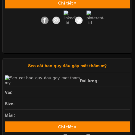
Chi tiết »
Sẹo cắt bao quy đầu gây mất thẩm mỹ
Đai lưng:
Vải:
Size:
Màu:
Chi tiết »