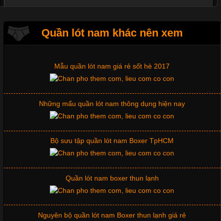
Quần lót nam khác nên xem
Mẫu quần lót nam giá rẻ sốt hè 2017
Tìm Hiểu Các Kiểu Cổ Áo Thun Được Ưa Chuộng Trong
Ngành Thời Trang
Những mẩu quần lót nam thông dụng hiện nay
Cập nhật 2026-06-01 16:20:50
Áo thun là một trong những trang phục phổ biến nhất hiện nay
Bộ sưu tập quần lót nam Boxer TpHCM
nhờ tính tiện dụng, dễ phối đồ và phù hợp với nhiều đối tượng.
Bên cạnh chất liệu và kiểu dáng, phần cổ áo cũng là yếu tố
quan trọng tạo nên phong cách riêng cho từng sản phẩm. Mỗi
Quần lót nam boxer thun lạnh
loại cổ áo sẽ mang đến một vẻ đẹp khác
Nguyên bộ quần lót nam Boxer thun lạnh giá rẻ
Những Mẫu Áo Thun Đồng Phục Công Ty Được Ưa
Chuộng Hiện Nay