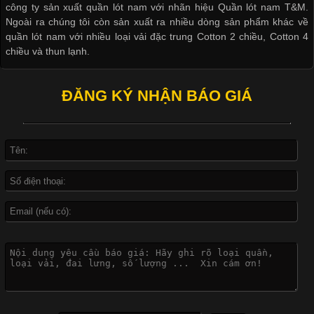
công ty sản xuất quần lót nam với nhãn hiệu Quần lót nam T&M.
Ngoài ra chúng tôi còn sản xuất ra nhiều dòng sản phẩm khác về
quần lót nam với nhiều loại vải đặc trung Cotton 2 chiều, Cotton 4
Khám Phá Áo Phông Trang Phục Phổ Biến Nhất Hiện Nay
chiều và thun lạnh.
Cập nhật 2026-04-24 17:24:50
ĐĂNG KÝ NHẬN BÁO GIÁ
Áo phông là một trong những trang phục phổ biến nhất trong
đời sống hiện đại nhờ sự tiện lợi, thoải mái và dễ phối đồ.
Không chỉ xuất hiện trong thời trang thường ngày, áo phông còn
được ứng dụng rộng rãi trong ngành sản xuất may mặc, đặc
biệt là các sản phẩm từ vải thun. Hiện nay,
Công Nghệ In Chuyển Nhiệt Trong Ngành Thời Trang Hiện
Đại
Cập nhật 2026-04-21 15:41:03