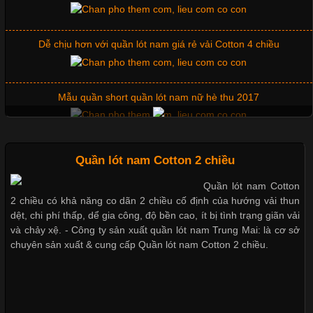
Dễ chịu hơn với quần lót nam giá rẻ vải Cotton 4 chiều
Cập nhật 2026-06-01 14:23:34
Mẫu quần short quần lót nam nữ hè thu 2017
Trong môi trường kinh doanh hiện đại, việc xây dựng hình ảnh
chuyên nghiệp đóng vai trò quan trọng đối với sự phát triển của
doanh nghiệp. Một trong những giải pháp hiệu quả được nhiều
đơn vị lựa chọn hiện nay là sử dụng áo thun đồng phục công ty.
Thị hiều quần lót nam bơi lội nam và nữ 2017
Không chỉ giúp tạo sự đồng bộ, áo thun
Quần lót nam Cotton 2 chiều
Xu hướng thời trang trẻ và quần lót nam giá sỉ
Quần lót nam Cotton
Chất Liệu Lycra Có Gì Đặc Biệt Trong Ngành Thời Trang?
2 chiều có khả năng co dãn 2 chiều cố định của hướng vải thun
Giặt và bảo quản quần lót nam đúng cách
dệt, chi phí thấp, dể gia công, độ bền cao, ít bị tình trạng giãn vải
Cập nhật 2026-05-27 17:03:46
và chảy xệ. - Công ty sản xuất quần lót nam Trung Mai: là cơ sở
chuyên sản xuất & cung cấp Quần lót nam Cotton 2 chiều.
Vải Lycra Là Gì? Chất Liệu Co Giãn Được Ưa Chuộng Trong
Ngành May Mặc Trong ngành thời trang hiện đại, các loại vải có
Mẫu quần lót nam giá rẻ sốt hè 2017
khả năng co giãn tốt ngày càng được ưa chuộng nhằm mang lại
cảm giác thoải mái cho người mặc. Trong đó, vải Lycra là một
trong những chất liệu nổi bật nhờ độ đàn hồi cao,