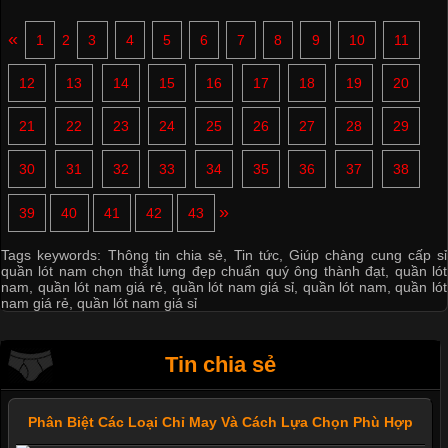
«
1
2
3
4
5
6
7
8
9
10
11
12
13
14
15
16
17
18
19
20
21
22
23
24
25
26
27
28
29
30
31
32
33
34
35
36
37
38
»
39
40
41
42
43
Tags keywords:
Thông tin chia sẻ
,
Tin tức
,
Giúp chàng cung cấp sỉ
quần lót nam chọn thắt lưng đẹp chuẩn quý ông thành đạt
,
quần lót
nam
,
quần lót nam giá rẻ
,
quần lót nam giá sỉ
,
quần lót nam
,
quần lót
nam giá rẻ
,
quần lót nam giá sỉ
Tin chia sẻ
Phân Biệt Các Loại Chỉ May Và Cách Lựa Chọn Phù Hợp