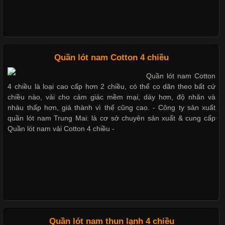
Bộ sưu tập quần lót nam Boxer TpHCM
Chất Liệu Bamboo Xu Hướng Mới Trong Ngành Thời Trang
Quần lót nam Cotton 4 chiều
Quần lót nam boxer thun lạnh
Quần lót nam Cotton
Cập nhật 2026-05-21 14:59:25
4 chiều là loại cao cấp hơn 2 chiều, có thể co dãn theo bất cứ
Trong những năm gần đây, vải Bamboo đang trở thành một
chiều nào, vải cho cảm giác mềm mại, dày hơn, độ nhăn và
trong những chất liệu được yêu thích trong ngành thời trang
nhàu thấp hơn, giá thành vì thế cũng cao. - Công ty sản xuất
Nguyên bộ quần lót nam Boxer thun lạnh giá rẻ
nhờ đặc tính mềm mại, thoáng khí và thân thiện với môi trường.
quần lót nam Trung Mai: là cơ sở chuyên sản xuất & cung cấp
Không chỉ được ứng dụng trong quần áo thường ngày, loại vải
Quần lót nam vải Cotton 4 chiều -
này còn xuất hiện nhiều trong các sản phẩm đồ lót
Dễ chịu hơn với quần lót nam giá rẻ vải Cotton 4 chiều
Những Loại Vải Thun Thông Dụng Và Đặc Điểm Nổi Bật
Cập nhật 2026-05-20 14:58:56
Quần lót nam thun lạnh 4 chiều