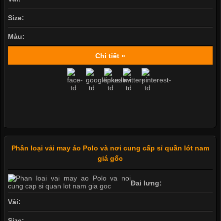
Size:
Màu:
Chi tiết »
Phân loại vải may áo Polo và nơi cung cấp sỉ quần lót nam
giá gốc
Đai lưng:
Vải:
Size: