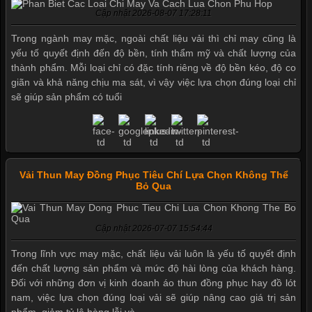
Cập nhật 2026-08-07 17:28:11
Trong ngành may mặc, ngoài chất liệu vải thì chỉ may cũng là
yếu tố quyết định đến độ bền, tính thẩm mỹ và chất lượng của
thành phẩm. Mỗi loại chỉ có đặc tính riêng về độ bền kéo, độ co
giãn và khả năng chịu ma sát, vì vậy việc lựa chọn đúng loại chỉ
sẽ giúp sản phẩm có tuổi
Mẫu quần short quần lót nam nữ hè thu 2017
Vải Thun May Đồng Phục Tiêu Chí Lựa Chọn Không Thể
Bỏ Qua
Thị hiều quần lót nam bơi lội nam và nữ 2017
Cập nhật 2026-07-07 15:54:44
Xu hướng thời trang trẻ và quần lót nam giá sỉ
Trong lĩnh vực may mặc, chất liệu vải luôn là yếu tố quyết định
đến chất lượng sản phẩm và mức độ hài lòng của khách hàng.
Đối với những đơn vị kinh doanh áo thun đồng phục hay đồ lót
nam, việc lựa chọn đúng loại vải sẽ giúp nâng cao giá trị sản
Giặt và bảo quản quần lót nam đúng cách
phẩm, giảm tỷ lệ hàng lỗi và