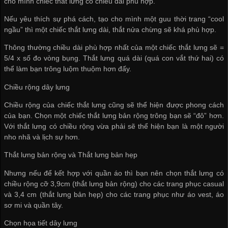
cho mình chiếc thắt lưng có chiều dài phù hợp.
Nếu yêu thích sự phá cách, tạo cho mình một guu thời trang “cool
ngầu” thì một chiếc thắt lưng dài, thắt nửa chừng sẽ khá phù hợp.
Thông thường chiều dài phù hợp nhất của một chiếc thắt lưng sẽ =
5/4 x số đo vòng bụng. Thắt lưng quá dài (quá con vắt thứ hai) có
thể làm bạn trông luộm thuộm hơn đấy.
Chiều rộng dây lưng
Chiều rộng của chiếc thắt lưng cũng sẽ thể hiện được phong cách
của bạn. Chọn một chiếc thắt lưng bản rộng trông bạn sẽ “đô” hơn.
Với thắt lưng có chiều rộng vừa phải sẽ thể hiện bạn là một người
nho nhã và lịch sự hơn.
Thắt lưng bản rộng và Thắt lưng bản hẹp
Nhưng nếu để kết hợp với quần áo thì bạn nên chọn thắt lưng có
chiều rộng cỡ 3,9cm (thắt lưng bản rộng) cho các trang phục casual
và 3,4 cm (thắt lưng bản hẹp) cho các trang phục như áo vest, áo
sơ mi và quần tây.
Chọn họa tiết dây lưng