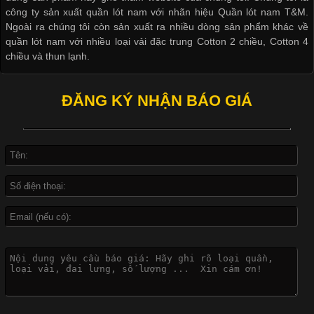
công ty sản xuất quần lót nam với nhãn hiệu Quần lót nam T&M.
Ngoài ra chúng tôi còn sản xuất ra nhiều dòng sản phẩm khác về
quần lót nam với nhiều loại vải đặc trung Cotton 2 chiều, Cotton 4
Khám Phá Áo Phông Trang Phục Phổ Biến Nhất Hiện Nay
chiều và thun lạnh.
Cập nhật 2026-04-24 17:24:50
ĐĂNG KÝ NHẬN BÁO GIÁ
Áo phông là một trong những trang phục phổ biến nhất trong
đời sống hiện đại nhờ sự tiện lợi, thoải mái và dễ phối đồ.
Không chỉ xuất hiện trong thời trang thường ngày, áo phông còn
được ứng dụng rộng rãi trong ngành sản xuất may mặc, đặc
biệt là các sản phẩm từ vải thun. Hiện nay,
Công Nghệ In Chuyển Nhiệt Trong Ngành Thời Trang Hiện
Đại
Cập nhật 2026-04-21 15:41:03