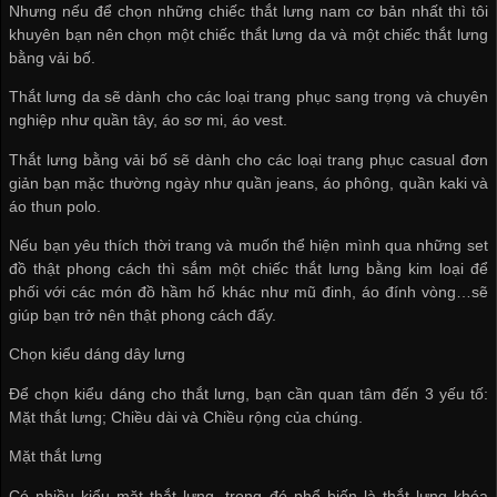
Nhưng nếu để chọn những chiếc thắt lưng nam cơ bản nhất thì tôi
khuyên bạn nên chọn một chiếc thắt lưng da và một chiếc thắt lưng
bằng vải bố.
Thắt lưng da sẽ dành cho các loại trang phục sang trọng và chuyên
nghiệp như quần tây, áo sơ mi, áo vest.
Thắt lưng bằng vải bố sẽ dành cho các loại trang phục casual đơn
giản bạn mặc thường ngày như quần jeans, áo phông, quần kaki và
áo thun polo.
Nếu bạn yêu thích thời trang và muốn thể hiện mình qua những set
đồ thật phong cách thì sắm một chiếc thắt lưng bằng kim loại để
phối với các món đồ hầm hố khác như mũ đinh, áo đính vòng…sẽ
giúp bạn trở nên thật phong cách đấy.
Chọn kiểu dáng dây lưng
Để chọn kiểu dáng cho thắt lưng, bạn cần quan tâm đến 3 yếu tố:
Mặt thắt lưng; Chiều dài và Chiều rộng của chúng.
Mặt thắt lưng
Có nhiều kiểu mặt thắt lưng, trong đó phổ biến là thắt lưng khóa