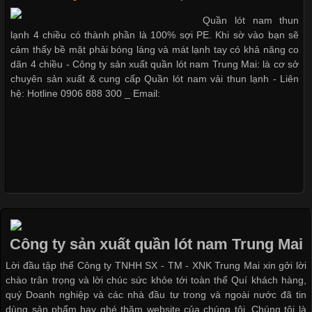
Vải thun là một trong những chất liệu được sử dụng rộng rãi
Quần lót nam thun
nhất trong ngành thời trang nhờ đặc tính co giãn, mềm mại và
lạnh 4 chiều có thành phần là 100% sợi PE. Khi sờ vào bạn sẽ
thoải mái khi mặc. Từ áo thun, đồ thể thao cho đến đồ lót nam,
cảm thấy bề mặt phải bóng láng và mát lạnh tay có khả năng co
vải thun luôn đóng vai trò quan trọng trong quá trình sản xuất.
dãn 4 chiều - Công ty sản xuất quần lót nam Trung Mai: là cơ sở
Hiện nay, nhu cầu tìm kiếm quần lót nam giá
chuyên sản xuất & cung cấp Quần lót nam vải thun lạnh - Liên
hệ: Hotline 0906 888 300 _ Email:
Xu Hướng Form Áo Thun Phổ Biến Trong Ngành May Mặc
Cập nhật 2026-05-09 15:58:23
Các Form Áo Thun Phổ Biến Hiện Nay Và Xu Hướng Trong
Ngành May Mặc Áo thun là một trong những trang phục quen
thuộc và được sử dụng phổ biến nhất hiện nay. Không chỉ đa
Công ty sản xuất quần lót nam Trung Mai
dạng về màu sắc hay chất liệu, áo thun còn có nhiều form dáng
Lời đầu tập thể Công ty TNHH SX - TM - XNK Trung Mai xin gởi lời
khác nhau để phù hợp với từng phong cách thời trang và nhu
chào trân trọng và lời chúc sức khỏe tới toàn thể Quí khách hàng,
cầu
quý Doanh nghiệp và các nhà đầu tư trong và ngoài nước đã tin
dùng sản phẩm hay ghé thăm website của chúng tôi. Chúng tôi là