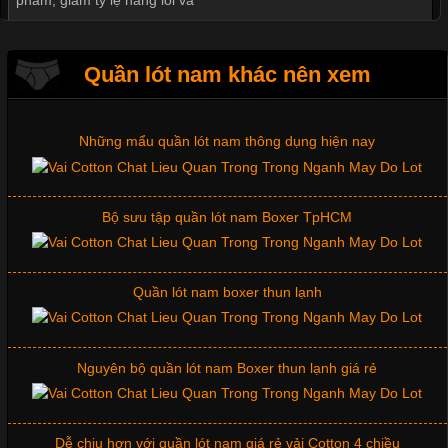
Mẫu quần lót nam giá rẻ sốt hè 2017
Quần lót nam khác nên xem
Tìm Hiểu Các Kiểu Cổ Áo Thun Được Ưa Chuộng Trong
Ngành Thời Trang
Những mẩu quần lót nam thông dụng hiện nay
Cập nhật 2026-06-01 16:20:50
Bộ sưu tập quần lót nam Boxer TpHCM
Áo thun là một trong những trang phục phổ biến nhất hiện nay
nhờ tính tiện dụng, dễ phối đồ và phù hợp với nhiều đối tượng.
Bên cạnh chất liệu và kiểu dáng, phần cổ áo cũng là yếu tố
quan trọng tạo nên phong cách riêng cho từng sản phẩm. Mỗi
Quần lót nam boxer thun lạnh
loại cổ áo sẽ mang đến một vẻ đẹp khác
Nguyên bộ quần lót nam Boxer thun lạnh giá rẻ
Những Mẫu Áo Thun Đồng Phục Công Ty Được Ưa
Chuộng Hiện Nay
Dễ chịu hơn với quần lót nam giá rẻ vải Cotton 4 chiều