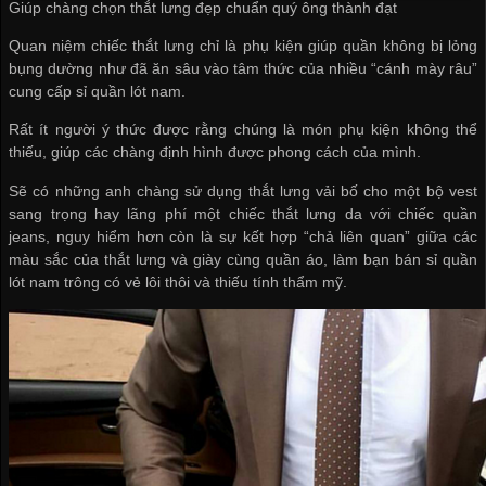
Giúp chàng chọn thắt lưng đẹp chuẩn quý ông thành đạt
Quan niệm chiếc thắt lưng chỉ là phụ kiện giúp quần không bị lỏng
bụng dường như đã ăn sâu vào tâm thức của nhiều “cánh mày râu”
cung cấp sỉ quần lót nam
.
Rất ít người ý thức được rằng chúng là món phụ kiện không thể
thiếu, giúp các chàng định hình được phong cách của mình.
Sẽ có những anh chàng sử dụng thắt lưng vải bố cho một bộ vest
sang trọng hay lãng phí một chiếc thắt lưng da với chiếc quần
jeans, nguy hiểm hơn còn là sự kết hợp “chả liên quan” giữa các
màu sắc của thắt lưng và giày cùng quần áo, làm bạn
bán sỉ quần
lót nam
trông có vẻ lôi thôi và thiếu tính thẩm mỹ.