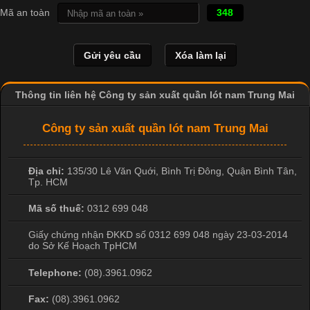
In Chuyển Nhiệt Là Gì? Công Nghệ In Hiện Đại Trong Ngành
Mã an toàn
348
May Mặc Trong ngành in ấn và thời trang, in chuyển nhiệt đang
là một trong những công nghệ phổ biến nhờ khả năng tạo ra
hình ảnh sắc nét và bền màu. Đặc biệt, kỹ thuật này được ứng
dụng rộng rãi trong sản xuất áo thun, đồ thể thao
Thông tin liên hệ Công ty sản xuất quần lót nam Trung Mai
Công ty sản xuất quần lót nam Trung Mai
Địa chỉ:
135/30 Lê Văn Quới, Bình Trị Đông
,
Quận Bình Tân
,
Tp. HCM
Mã số thuế:
0312 699 048
Giấy chứng nhận ĐKKD số 0312 699 048 ngày 23-03-2014
do Sở Kế Hoạch TpHCM
Telephone:
(08).3961.0962
Fax:
(08).3961.0962