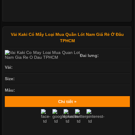
Vải Kaki Có Mấy Loại Mua Quần Lót Nam Giá Rẻ Ở Đâu
TPHCM
Đai lưng:
Vải:
Size:
Màu:
Chi tiết »