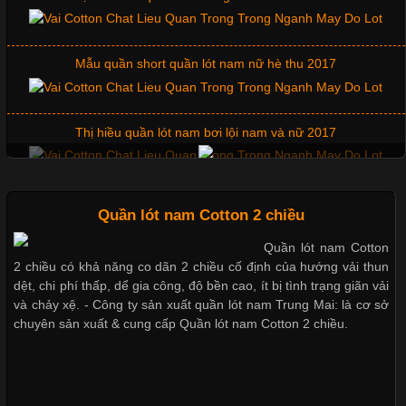
Cập nhật 2026-06-01 14:23:34
Mẫu quần short quần lót nam nữ hè thu 2017
Trong môi trường kinh doanh hiện đại, việc xây dựng hình ảnh
chuyên nghiệp đóng vai trò quan trọng đối với sự phát triển của
doanh nghiệp. Một trong những giải pháp hiệu quả được nhiều
Thị hiều quần lót nam bơi lội nam và nữ 2017
đơn vị lựa chọn hiện nay là sử dụng áo thun đồng phục công ty.
Không chỉ giúp tạo sự đồng bộ, áo thun
Xu hướng thời trang trẻ và quần lót nam giá sỉ
Quần lót nam Cotton 2 chiều
Quần lót nam Cotton
Chất Liệu Lycra Có Gì Đặc Biệt Trong Ngành Thời Trang?
2 chiều có khả năng co dãn 2 chiều cố định của hướng vải thun
Giặt và bảo quản quần lót nam đúng cách
dệt, chi phí thấp, dể gia công, độ bền cao, ít bị tình trạng giãn vải
Cập nhật 2026-05-27 17:03:46
và chảy xệ. - Công ty sản xuất quần lót nam Trung Mai: là cơ sở
chuyên sản xuất & cung cấp Quần lót nam Cotton 2 chiều.
Vải Lycra Là Gì? Chất Liệu Co Giãn Được Ưa Chuộng Trong
Mẫu quần lót nam giá rẻ sốt hè 2017
Ngành May Mặc Trong ngành thời trang hiện đại, các loại vải có
khả năng co giãn tốt ngày càng được ưa chuộng nhằm mang lại
cảm giác thoải mái cho người mặc. Trong đó, vải Lycra là một
trong những chất liệu nổi bật nhờ độ đàn hồi cao,
Những mẩu quần lót nam thông dụng hiện nay