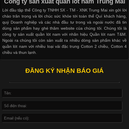
Công ty sản xuất quần lót nam Trung Mai
Hiện nay, nhu cầu tìm kiếm quần lót nam giá
Lời đầu tập thể Công ty TNHH SX - TM - XNK Trung Mai xin gởi lời
chào trân trọng và lời chúc sức khỏe tới toàn thể Quí khách hàng,
quý Doanh nghiệp và các nhà đầu tư trong và ngoài nước đã tin
dùng sản phẩm hay ghé thăm website của chúng tôi. Chúng tôi là
công ty sản xuất quần lót nam với nhãn hiệu Quần lót nam T&M.
Xu Hướng Form Áo Thun Phổ Biến Trong Ngành May Mặc
Ngoài ra chúng tôi còn sản xuất ra nhiều dòng sản phẩm khác về
quần lót nam với nhiều loại vải đặc trung Cotton 2 chiều, Cotton 4
Cập nhật 2026-05-09 15:58:23
chiều và thun lạnh.
Các Form Áo Thun Phổ Biến Hiện Nay Và Xu Hướng Trong
Ngành May Mặc Áo thun là một trong những trang phục quen
ĐĂNG KÝ NHẬN BÁO GIÁ
thuộc và được sử dụng phổ biến nhất hiện nay. Không chỉ đa
dạng về màu sắc hay chất liệu, áo thun còn có nhiều form dáng
khác nhau để phù hợp với từng phong cách thời trang và nhu
cầu
Khám Phá Áo Phông Trang Phục Phổ Biến Nhất Hiện Nay