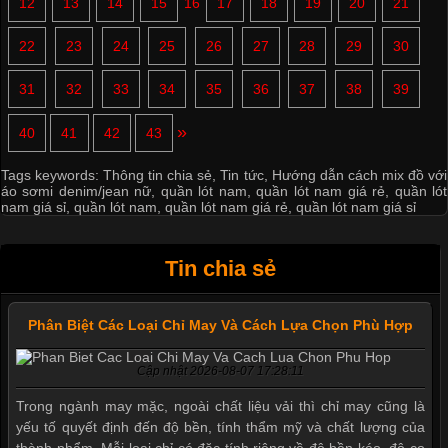
12
13
14
15
16
17
18
19
20
21
22
23
24
25
26
27
28
29
30
31
32
33
34
35
36
37
38
39
»
40
41
42
43
Tags keywords:
Thông tin chia sẻ
,
Tin tức
,
Hướng dẫn cách mix đồ với
áo sơmi denim/jean nữ
,
quần lót nam
,
quần lót nam giá rẻ
,
quần lót
nam giá sỉ
,
quần lót nam
,
quần lót nam giá rẻ
,
quần lót nam giá sỉ
Tin chia sẻ
Phân Biệt Các Loại Chỉ May Và Cách Lựa Chọn Phù Hợp
Cập nhật 2026-08-07 17:28:11
Trong ngành may mặc, ngoài chất liệu vải thì chỉ may cũng là
yếu tố quyết định đến độ bền, tính thẩm mỹ và chất lượng của