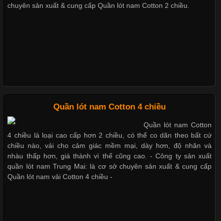
chuyên nghiệp đóng vai trò quan trọng đối với sự phát triển của
chuyên sản xuất & cung cấp Quần lót nam Cotton 2 chiều.
đúng cách
doanh nghiệp. Một trong những giải pháp hiệu quả được nhiều
đơn vị lựa chọn hiện nay là sử dụng áo thun đồng phục công ty.
Không chỉ giúp tạo sự đồng bộ, áo thun
Mẫu quần lót nam giá rẻ sốt hè
2017
Chất Liệu Lycra Có Gì Đặc Biệt Trong Ngành Thời Trang?
Quần lót nam Cotton 4 chiều
Cập nhật 2026-05-27 17:03:46
Quần lót nam Cotton
Những mẩu quần lót nam
Vải Lycra Là Gì? Chất Liệu Co Giãn Được Ưa Chuộng Trong
4 chiều là loại cao cấp hơn 2 chiều, có thể co dãn theo bất cứ
thông dụng hiện nay
Ngành May Mặc Trong ngành thời trang hiện đại, các loại vải có
chiều nào, vải cho cảm giác mềm mại, dày hơn, độ nhăn và
khả năng co giãn tốt ngày càng được ưa chuộng nhằm mang lại
nhàu thấp hơn, giá thành vì thế cũng cao. - Công ty sản xuất
cảm giác thoải mái cho người mặc. Trong đó, vải Lycra là một
quần lót nam Trung Mai: là cơ sở chuyên sản xuất & cung cấp
trong những chất liệu nổi bật nhờ độ đàn hồi cao,
Quần lót nam vải Cotton 4 chiều -
Bộ sưu tập quần lót nam Boxer
TpHCM