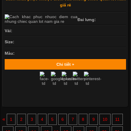
giá rẻ
Đai lưng:
Vải:
Size:
Màu:
Chi tiết »
«
1
2
3
4
5
6
7
8
9
10
11