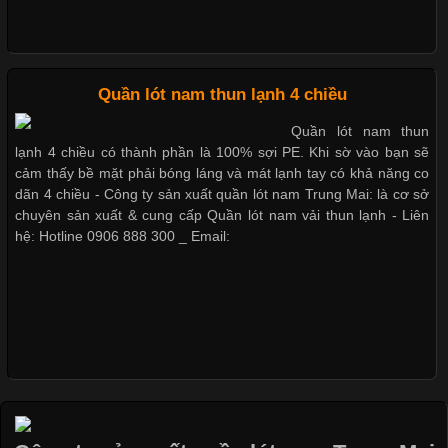
Chất Liệu Bamboo Xu Hướng Mới Trong Ngành Thời Trang
Cập nhật 2026-05-21 14:59:25
Quần lót nam boxer thun lạnh
Quần lót nam thun lạnh 4 chiều
Trong những năm gần đây, vải Bamboo đang trở thành một
trong những chất liệu được yêu thích trong ngành thời trang
Quần lót nam thun
nhờ đặc tính mềm mại, thoáng khí và thân thiện với môi trường.
lạnh 4 chiều có thành phần là 100% sợi PE. Khi sờ vào bạn sẽ
Không chỉ được ứng dụng trong quần áo thường ngày, loại vải
cảm thấy bề mặt phải bóng láng và mát lạnh tay có khả năng co
này còn xuất hiện nhiều trong các sản phẩm đồ lót
dãn 4 chiều - Công ty sản xuất quần lót nam Trung Mai: là cơ sở
Nguyên bộ quần lót nam Boxer
chuyên sản xuất & cung cấp Quần lót nam vải thun lạnh - Liên
thun lạnh giá rẻ
hệ: Hotline 0906 888 300 _ Email:
Những Loại Vải Thun Thông Dụng Và Đặc Điểm Nổi Bật
Dễ chịu hơn với quần lót nam
Cập nhật 2026-05-20 14:58:56
giá rẻ vải Cotton 4 chiều
Vải thun là một trong những chất liệu được sử dụng rộng rãi
nhất trong ngành thời trang nhờ đặc tính co giãn, mềm mại và
thoải mái khi mặc. Từ áo thun, đồ thể thao cho đến đồ lót nam,
vải thun luôn đóng vai trò quan trọng trong quá trình sản xuất.