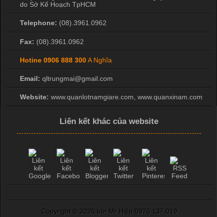
do Sở Kế Hoạch TpHCM
Telephone:
(08).3961.0962
Fax:
(08).3961.0962
Hotine
0906 888 300
A Nghĩa
Email:
qltrungmai@gmail.com
Website:
www.quanlotnamgiare.com, www.quanxinam.com
Liên kết khác của website
Copyright ©
2026 bởi Mr Hiệp 0976.137.019