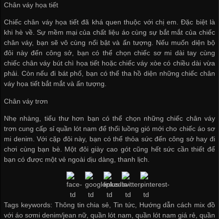
Chân váy họa tiết
Chiếc chân váy họa tiết đã khá quen thuộc với chị em. Đặc biệt là
khi hè về. Sự mềm mại của chất liệu áo cùng sự bắt mắt của chiếc
chân váy, bạn sẽ vô cùng nổi bật và ấn tượng. Nếu muốn diện bộ
đôi này đến công sở, bạn có thể chọn chiếc sơ mi dài tay cùng
chiếc chân váy bút chì họa tiết hoặc chiếc váy xòe có chiều dài vừa
phải. Còn nếu đi bát phố, bạn có thể tha hồ diện những chiếc chân
váy họa tiết bắt mắt và ấn tượng.
Chân váy trơn
Nhẹ nhàng, tiểu thư hơn bạn có thể chọn những chiếc chân váy
trơn
cung cấp sỉ quần lót nam
để thổi luồng gió mới cho chiếc áo sơ
mi denim. Với cặp đôi này, bạn có thể thỏa sức đến công sở hay đi
chơi cùng bạn bè. Một đôi giày cao gót cũng hết sức cần thiết để
bạn có được một vẻ ngoài dịu dàng, thanh lịch.
Tags keywords: Thông tin chia sẻ, Tin tức, Hướng dẫn cách mix đồ
với áo sơmi denim/jean nữ, quần lót nam, quần lót nam giá rẻ, quần