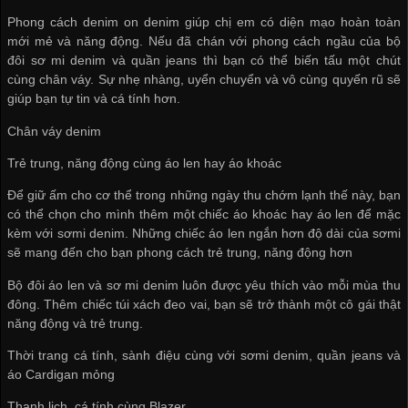
Phong cách denim on denim giúp chị em có diện mạo hoàn toàn
mới mẻ và năng động. Nếu đã chán với phong cách ngầu của bộ
đôi sơ mi denim và quần jeans thì bạn có thể biến tấu một chút
cùng chân váy. Sự nhẹ nhàng, uyển chuyển và vô cùng quyến rũ sẽ
giúp bạn tự tin và cá tính hơn.
Chân váy denim
Trẻ trung, năng động cùng áo len hay áo khoác
Để giữ ấm cho cơ thể trong những ngày thu chớm lạnh thế này, bạn
có thể chọn cho mình thêm một chiếc áo khoác hay áo len để mặc
kèm với sơmi denim. Những chiếc áo len ngắn hơn độ dài của sơmi
sẽ mang đến cho bạn phong cách trẻ trung, năng động hơn
Bộ đôi áo len và sơ mi denim luôn được yêu thích vào mỗi mùa thu
đông. Thêm chiếc túi xách đeo vai, bạn sẽ trở thành một cô gái thật
năng động và trẻ trung.
Thời trang cá tính, sành điệu cùng với sơmi denim, quần jeans và
áo Cardigan mỏng
Thanh lịch, cá tính cùng Blazer