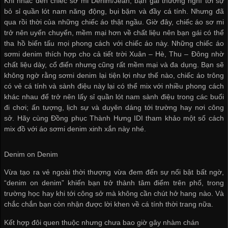
Khi nhắc đến chiếc sơ mi Denim/Jean, bạn gái thường nghĩ tới sự
bỏ sỉ quần lót nam
năng động, bụi bặm và đầy cá tính. Nhưng đã
qua rồi thời của những chiếc áo thật ngầu. Giờ đây, chiếc áo sơ mi
trở nên uyển chuyển, mềm mại hơn về chất liệu nên bạn gái có thể
tha hồ biến tấu mọi phong cách với chiếc áo này. Những chiếc áo
sơmi denim thích hợp cho cả tiết trời Xuân – Hè, Thu – Đông nhờ
chất liệu dày, cổ điển nhưng cũng rất mềm mại và đa dụng. Bạn sẽ
không ngờ rằng sơmi denim lại tiện lợi như thế nào, chiếc áo trông
có vẻ cá tính và sành điệu này lại có thể mix với nhiều phong cách
khác nhau để trở nên
lấy sỉ quần lót nam
sành điệu trong các buổi
đi chơi; ấn tượng, lịch sự và duyên dáng tới trường hay nơi công
sở. Hãy cùng Đồng phục Thành Hưng IDI tham khảo một số cách
mix đồ với áo sơmi denim xinh xắn này nhé.
Denim on Denim
Vừa tạo ra vẻ ngoài thời thượng vừa đem đến sự nổi bật bất ngờ,
“denim on denim” khiến bạn trở thành tâm điểm trên phố, trong
trường học hay khi tới công sở mà không cần chút hở hang nào. Và
chắc chắn bạn còn nhận được lời khen về cá tính thời trang nữa.
Kết hợp đôi quen thuộc nhưng chưa bao giờ gây nhàm chán