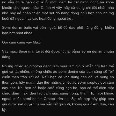
nó vẫn chưa bao giờ là lỗi mốt, đem lại nét năng động và khỏe
khoắn cho người mặc. Chính vì vậy, hãy sử dụng chi tiết nhấn nhá
nhỏ này để hoàn thiện một set đồ năng động phù hợp cho những
buổi dã ngoại hay các hoạt động ngoài trời.
Sơmi denim buộc vạt bên ngoài bộ độ dạo phố năng động, khiến
bạn bớt nhạt nhòa
Gợi cảm cùng váy Maxi
Váy maxi thoải mái tuyệt đối được tút lại bằng sơ mi denim chuẩn
dáng
Những chiếc áo croptop đang làm mưa làm gió ở khắp nơi trên thế
giới và tất nhiên, những chiếc áo sơmi denim của bạn cũng sẽ “bị”
cuốn theo trào lưu đó. Nếu bạn có vóc dáng cân đối và vòng eo
thon gon, hãy mạnh dạn thử những chiếc áo sơmi croptop gợi cảm
này nhé. Khi hẹn hò hoặc café cùng bạn bè, bạn có thể diện một
chiếc đầm maxi đen tạo cảm giác sang trọng, thanh lịch với khoác
ngoài chiếc sơmi denim Crotop trên eo. Sự kết hợp này giúp bạn
giữ được nét quyến rũ mà vẫn rất giản dị, không quá diêm dúa, cầu
kỳ.