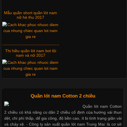
Tìm Hiểu Các Kiểu Cổ Áo Thun Được Ưa Chuộng Trong
Ngành Thời Trang
Mẫu quần short quần lót nam
nữ hè thu 2017
Cập nhật 2026-06-01 16:20:50
Áo thun là một trong những trang phục phổ biến nhất hiện nay
nhờ tính tiện dụng, dễ phối đồ và phù hợp với nhiều đối tượng.
Bên cạnh chất liệu và kiểu dáng, phần cổ áo cũng là yếu tố
Thị hiều quần lót nam bơi lội
quan trọng tạo nên phong cách riêng cho từng sản phẩm. Mỗi
nam và nữ 2017
loại cổ áo sẽ mang đến một vẻ đẹp khác
Xu hướng thời trang trẻ và
Những Mẫu Áo Thun Đồng Phục Công Ty Được Ưa
quần lót nam giá sỉ
Quần lót nam Cotton 2 chiều
Chuộng Hiện Nay
Quần lót nam Cotton
2 chiều có khả năng co dãn 2 chiều cố định của hướng vải thun
Cập nhật 2026-06-01 14:23:34
dệt, chi phí thấp, dể gia công, độ bền cao, ít bị tình trạng giãn vải
Trong môi trường kinh doanh hiện đại, việc xây dựng hình ảnh
và chảy xệ. - Công ty sản xuất quần lót nam Trung Mai: là cơ sở
Giặt và bảo quản quần lót nam