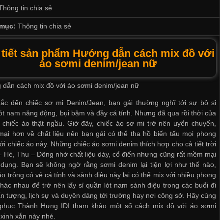
Thông tin chia sẻ
mục:
Thông tin chia sẻ
 tiết sản phẩm Hướng dẫn cách mix đồ với
áo sơmi denim/jean nữ
dẫn cách mix đồ với áo sơmi denim/jean nữ
hắc đến chiếc sơ mi Denim/Jean, bạn gái thường nghĩ tới sự
bỏ sỉ
ót nam
năng động, bụi bặm và đầy cá tính. Nhưng đã qua rồi thời của
chiếc áo thật ngầu. Giờ đây, chiếc áo sơ mi trở nên uyển chuyển,
ại hơn về chất liệu nên bạn gái có thể tha hồ biến tấu mọi phong
ới chiếc áo này. Những chiếc áo sơmi denim thích hợp cho cả tiết trời
 Hè, Thu – Đông nhờ chất liệu dày, cổ điển nhưng cũng rất mềm mại
dụng. Bạn sẽ không ngờ rằng sơmi denim lại tiện lợi như thế nào,
áo trông có vẻ cá tính và sành điệu này lại có thể mix với nhiều phong
khác nhau để trở nên
lấy sỉ quần lót nam
sành điệu trong các buổi đi
ấn tượng, lịch sự và duyên dáng tới trường hay nơi công sở. Hãy cùng
phục Thành Hưng IDI tham khảo một số cách mix đồ với áo sơmi
xinh xắn này nhé.