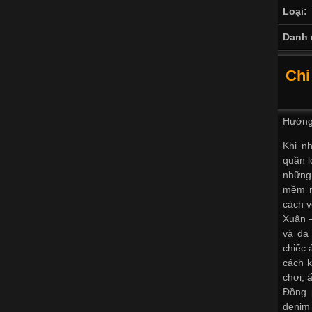
Loại:
Danh 
Chi
Hướng 
Khi n
quần l
những 
mềm m
cách v
Xuân –
và đa 
chiếc 
cách 
chơi; 
Đồng 
denim 