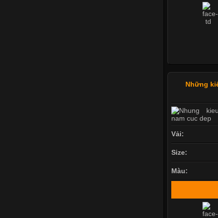
Những ki
Vải:
Size:
Màu: