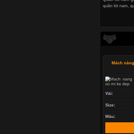
quần lót nam
,
q
Mách nàng 
Vải:
Size:
Màu: