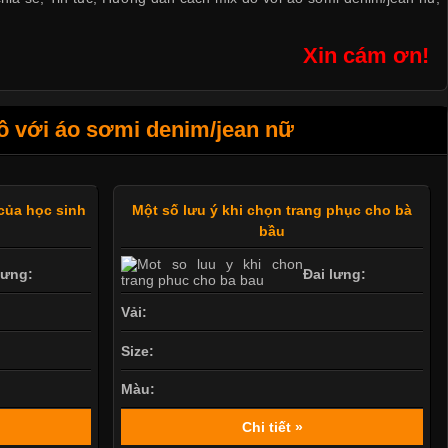
Xin cám ơn!
 với áo sơmi denim/jean nữ
 của học sinh
Một số lưu ý khi chọn trang phục cho bà
bầu
lưng:
Đai lưng:
Vải:
Size:
Màu:
Chi tiết »