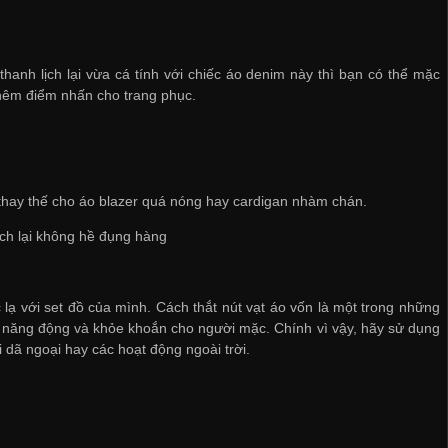
anh lịch lại vừa cá tính với chiếc áo denim này thì bạn có thể mặc
thêm điểm nhấn cho trang phục.
 thay thế cho áo blazer quá nóng hay cardigan nhàm chán.
ách lại không hề đụng hàng
c lạ với set đồ của mình. Cách thắt nút vạt áo vốn là một trong những
ét năng động và khỏe khoắn cho người mặc. Chính vì vậy, hãy sử dụng
 dã ngoại hay các hoạt động ngoài trời.