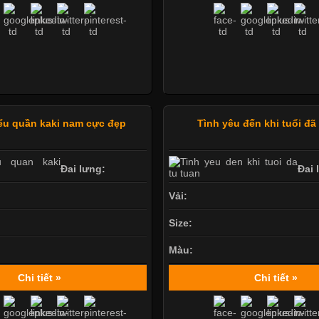
ểu quần kaki nam cực đẹp
Tình yêu đến khi tuổi đã
Đai lưng:
Đai 
Vải:
Size:
Màu:
Chi tiết »
Chi tiết »