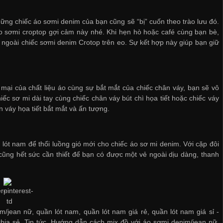
hững chiếc áo sơmi denim của bạn cũng sẽ “bị” cuốn theo trào lưu đó.
 sơmi croptop gợi cảm này nhé. Khi hẹn hò hoặc café cùng bạn bè,
 ngoài chiếc sơmi denim Crotop trên eo. Sự kết hợp này giúp bạn giữ
 mại của chất liệu áo cùng sự bắt mắt của chiếc chân váy, bạn sẽ vô
c sơ mi dài tay cùng chiếc chân váy bút chì họa tiết hoặc chiếc váy
n váy họa tiết bắt mắt và ấn tượng.
 lót nam
để thổi luồng gió mới cho chiếc áo sơ mi denim. Với cặp đôi
 cũng hết sức cần thiết để bạn có được một vẻ ngoài dịu dàng, thanh
/jean nữ, quần lót nam, quần lót nam giá rẻ, quần lót nam giá sỉ -
chia sẻ
,
Tin tức
,
Hướng dẫn cách mix đồ với áo sơmi denim/jean nữ
,