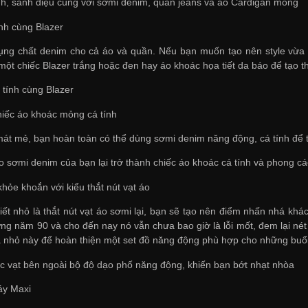
ính, sành điệu cùng với sơmi denim, quần jeans và áo Cardigan mỏng
ính cùng Blazer
ng chất denim cho cả áo và quần. Nếu bạn muốn tạo nên style vừa th
một chiếc Blazer trắng hoặc đen hay áo khoác họa tiết da báo để tạo 
 tính cùng Blazer
iếc áo khoác mỏng cá tính
hu mát mẻ, bạn hoàn toàn có thể dùng sơmi denim năng động, cá tính để
áo sơmi denim của bạn lại trở thành chiếc áo khoác cá tính và phong c
hỏe khoắn với kiểu thắt nút vạt áo
tiết nhỏ là thắt nút vạt áo sơmi lại, bạn sẽ tạo nên điểm nhấn nhá khá
ững năm 90 và cho đến nay nó vẫn chưa bao giờ là lỗi mốt, đem lại n
há nhỏ này để hoàn thiện một set đồ năng động phù hợp cho những buổi
 vạt bên ngoài bộ độ dạo phố năng động, khiến bạn bớt nhạt nhòa
áy Maxi