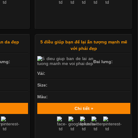
àn da đẹp
5 điều giúp bạn để lại ấn tượng mạnh mẽ
với phái đẹp
lưng:
Đai lưng:
Vải:
Size:
Màu:
Chi tiết »