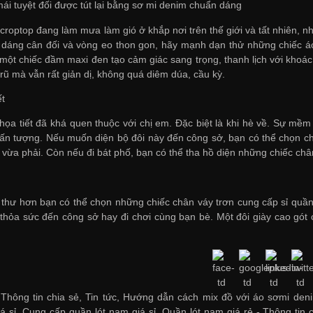
mái tuyệt đối được tút lại bằng sơ mi denim chuẩn dáng
croptop đang làm mưa làm gió ở khắp nơi trên thế giới và tất nhiên, n
dáng cân đối và vòng eo thon gon, hãy mạnh dạn thử những chiếc áo
 một chiếc đầm maxi đen tạo cảm giác sang trọng, thanh lịch với khoác
rũ mà vẫn rất giản dị, không quá diêm dúa, cầu kỳ.
ết
họa tiết đã khá quen thuộc với chị em. Đặc biệt là khi hè về. Sự mềm
 ấn tượng. Nếu muốn diện bộ đôi này đến công sở, bạn có thể chọn chiế
 vừa phải. Còn nếu đi bát phố, bạn có thể tha hồ diện những chiếc châ
 thư hơn bạn có thể chọn những chiếc chân váy trơn
cung cấp sỉ quần
 thỏa sức đến công sở hay đi chơi cùng bạn bè. Một đôi giày cao gót
Thông tin chia sẻ, Tin tức, Hướng dẫn cách mix đồ với áo sơmi denim
á sỉ
,
Cung cấp quần lót nam giá sỉ
,
Quần lót nam giá rẻ
-
Thông tin 