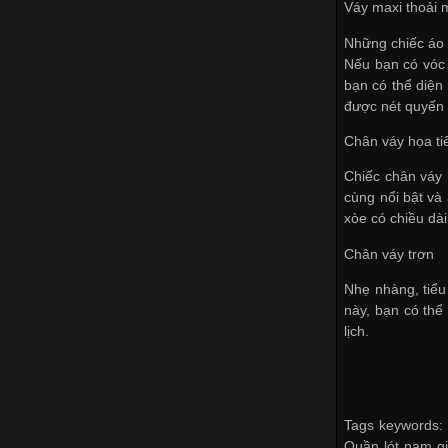
Váy maxi thoải 
Những chiếc áo 
Nếu bạn có vóc 
bạn có thể diện
được nét quyến 
Chân váy họa ti
Chiếc chân váy 
cùng nổi bật và
xòe có chiều dài
Chân váy trơn
Nhẹ nhàng, tiểu
này, bạn có thể
lịch.
Tags keywords: 
Quần lót nam gi