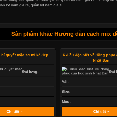
uần lót nam giá rẻ
,
quần lót nam giá sỉ
Sản phẩm khác Hướng dẫn cách mix đồ
bí quyết mặc sơ mi kẻ đẹp
6 điều đặc biệt về đồng phục
Nhật Bản
Đai lưng:
Đai 
Vải:
Size:
Màu:
Chi tiết »
Chi tiết »