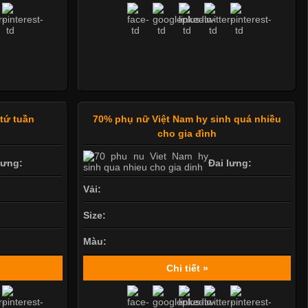
 tứ tuần
70% phụ nữ Việt Nam hy sinh quá nhiều
cho gia đình
lưng:
Đai lưng:
Vải:
Size:
Màu:
Chi tiết »