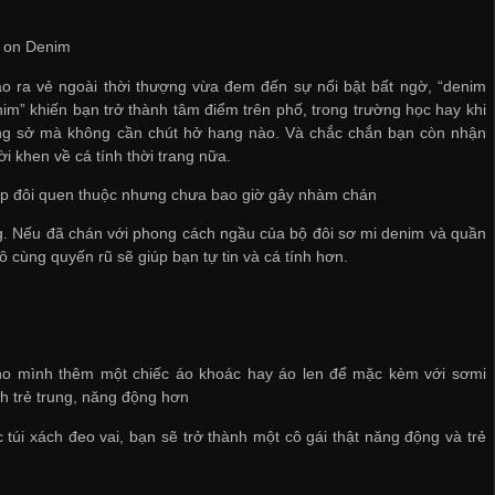
 on Denim
o ra vẻ ngoài thời thượng vừa đem đến sự nổi bật bất ngờ, “denim
im” khiến bạn trở thành tâm điểm trên phố, trong trường học hay khi
ông sở mà không cần chút hở hang nào. Và chắc chắn bạn còn nhận
ời khen về cá tính thời trang nữa.
ợp đôi quen thuộc nhưng chưa bao giờ gây nhàm chán
. Nếu đã chán với phong cách ngầu của bộ đôi sơ mi denim và quần
 cùng quyến rũ sẽ giúp bạn tự tin và cá tính hơn.
cho mình thêm một chiếc áo khoác hay áo len để mặc kèm với sơmi
h trẻ trung, năng động hơn
túi xách đeo vai, bạn sẽ trở thành một cô gái thật năng động và trẻ