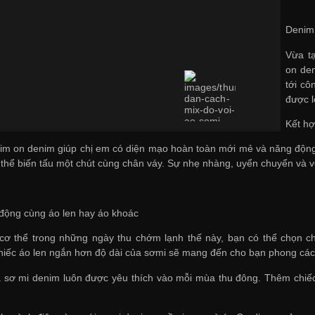
Denim
Vừa tạ
on den
tới c
được l
Kết h
im on denim giúp chị em có diện mạo hoàn toàn mới mẻ và năng động
 thể biến tấu một chút cùng chân váy. Sự nhẹ nhàng, uyển chuyển và vô
 động cùng áo len hay áo khoác
cơ thể trong những ngày thu chớm lạnh thế này, bạn có thể chọn 
iếc áo len ngắn hơn độ dài của sơmi sẽ mang đến cho bạn phong các
à sơ mi denim luôn được yêu thích vào mỗi mùa thu đông. Thêm chiếc 