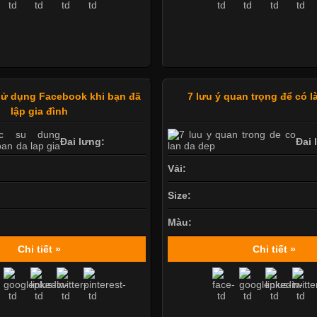
sử dụng Facebook khi bạn đã
7 lưu ý quan trọng để có l
lập gia đình
Đai lưng:
Đai 
Vải:
Size:
Màu:
Chi tiết »
Chi tiết »