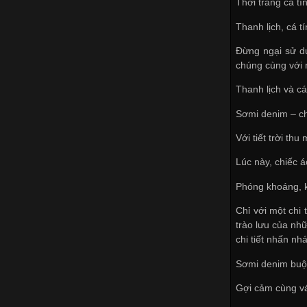
Thời trang cá t
Thanh lịch, cá t
Đừng ngại sử dụ
chúng cùng với 
Thanh lịch và cá
Sơmi denim – ch
Với tiết trời t
Lúc này, chiếc 
Phóng khoáng, k
Chỉ với một chi 
trào lưu của nh
chi tiết nhấn n
Sơmi denim buộc
Gợi cảm cùng v