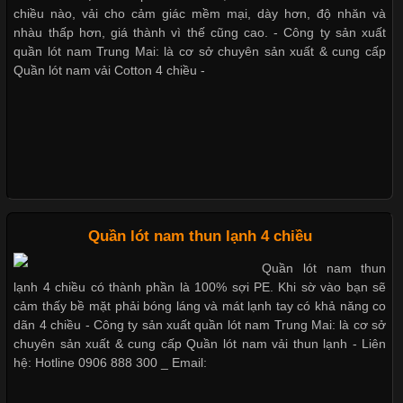
chiều nào, vải cho cảm giác mềm mại, dày hơn, độ nhăn và
Giặt và bảo quản quần lót nam đúng cách
nhàu thấp hơn, giá thành vì thế cũng cao. - Công ty sản xuất
quần lót nam Trung Mai: là cơ sở chuyên sản xuất & cung cấp
Quần lót nam vải Cotton 4 chiều -
Những Loại Vải Thun Thông Dụng Và Đặc Điểm Nổi Bật
Mẫu quần lót nam giá rẻ sốt hè 2017
Cập nhật 2026-05-20 14:58:56
Vải thun là một trong những chất liệu được sử dụng rộng rãi
nhất trong ngành thời trang nhờ đặc tính co giãn, mềm mại và
thoải mái khi mặc. Từ áo thun, đồ thể thao cho đến đồ lót nam,
Những mẩu quần lót nam thông dụng hiện nay
vải thun luôn đóng vai trò quan trọng trong quá trình sản xuất.
Hiện nay, nhu cầu tìm kiếm quần lót nam giá
Quần lót nam thun lạnh 4 chiều
Quần lót nam thun
lạnh 4 chiều có thành phần là 100% sợi PE. Khi sờ vào bạn sẽ
Bộ sưu tập quần lót nam Boxer TpHCM
cảm thấy bề mặt phải bóng láng và mát lạnh tay có khả năng co
Xu Hướng Form Áo Thun Phổ Biến Trong Ngành May Mặc
dãn 4 chiều - Công ty sản xuất quần lót nam Trung Mai: là cơ sở
chuyên sản xuất & cung cấp Quần lót nam vải thun lạnh - Liên
Cập nhật 2026-05-09 15:58:23
hệ: Hotline 0906 888 300 _ Email:
Quần lót nam boxer thun lạnh
Các Form Áo Thun Phổ Biến Hiện Nay Và Xu Hướng Trong