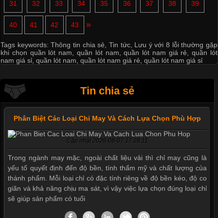
31
32
33
34
35
36
37
38
39
»
40
41
42
43
Tags keywords:
Thông tin chia sẻ
,
Tin tức
,
Lưu ý với 8 lỗi thường gặp
khi chọn quần lót nam
,
quần lót nam
,
quần lót nam giá rẻ
,
quần lót
nam giá sỉ
,
quần lót nam
,
quần lót nam giá rẻ
,
quần lót nam giá sỉ
Tin chia sẻ
Phân Biệt Các Loại Chỉ May Và Cách Lựa Chọn Phù Hợp
Cập nhật 2026-08-07 17:28:11
Trong ngành may mặc, ngoài chất liệu vải thì chỉ may cũng là
yếu tố quyết định đến độ bền, tính thẩm mỹ và chất lượng của
thành phẩm. Mỗi loại chỉ có đặc tính riêng về độ bền kéo, độ co
giãn và khả năng chịu ma sát, vì vậy việc lựa chọn đúng loại chỉ
sẽ giúp sản phẩm có tuổi