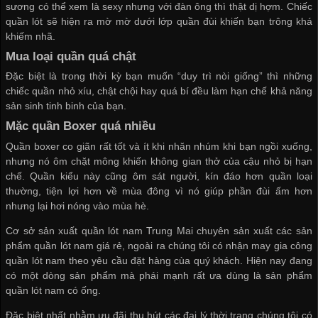
sương có thể xem là sexy nhưng với đàn ông thì thật dị hợm. Chiếc
quần lót sẽ hiện ra mờ mờ dưới lớp quần đùi khiến bạn trông khá
khiếm nhã.
Mua loại quần quá chật
Đặc biệt là trong thời kỳ bạn muốn “duy trì nòi giống” thì những
chiếc quần nhỏ xíu, chật chội hay quá bí đều làm hạn chế khả năng
sản sinh tinh binh của bạn.
Mặc quần Boxer quá nhiều
Quần boxer co giãn rất tốt và ít khi nhăn nhúm khi bạn ngồi xuống,
nhưng nó ôm chặt mông khiến không gian thở của cậu nhỏ bị hạn
chế. Quần kiểu này cũng ôm sát người, kín đáo hơn quần loại
thường, tiện lợi hơn về mùa đông vì nó giúp phần đùi ấm hơn
nhưng lại hơi nóng vào mùa hè.
Cơ sở sản xuất quần lót nam
Trung Mai chuyên sản xuất các sản
phẩm
quần lót nam giá rẻ
, ngoài ra chúng tôi có
nhận may gia công
quần lót nam
theo yêu cầu đặt hàng cùa quý khách. Hiện nay đang
có một dòng sản phẩm mà phái mạnh rất ưa dùng là sản phẩm
quần lót nam có ống
.
Đặc biệt nhất nhằm ưu đãi thu hút các đại lý thời trang chúng tôi có