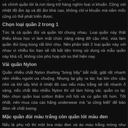
và chính quần lót là nơi tàng trữ hàng nghìn loại vi khuẩn. Cộng với
nhiệt độ ấm áp và độ ẩm khá cao, không chỉ vi khuẩn mà nấm mốc
cũng có thể phát triển được.
Chọn loại quần 2 trong 1
Tức là cả quần đùi và quần lót chung nhau. Loại quần này thật
thiếu khoa học vì làm mất chức năng nâng đỡ cậu nhỏ, vừa làm
quần đùi lùng bùng rất khó chịu. Nên phân biệt 2 loại quần này với
nhau vì nhiều lúc bạn sẽ rất bất tiện trong sử dụng và mẫu quần
này khá cổ, không còn phù hợp với xu thế hiện nay.
Vải quần Nylon
Quần nhiều chất Nylon thường “bóng bẩy” bắt mắt, giặt rất nhanh
nên nhiều người ưa chuộng. Nhưng lại gây ra tác hại lớn cho cậu
nhỏ và khi sấy khô ở nhiệt độ cao nếu màu trắng sẽ rất nhanh ố
vàng, nếu chất liệu nhiều Nylon thì sẽ làm hỏng vải, quần co lại.
Nên chọn quần loại cotton thấm mồ hôi và co giãn tốt hơn. Tốt
nhất, nên mua của các hãng underwear mà “ai cũng biết” để bảo
đảm về chất lượng.
Mặc quần đùi màu trắng còn quần lót màu đen
Nếu là phụ nữ thì một bra màu đen và áo màu trắng mỏng như