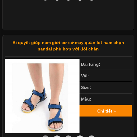
Bí quyết giúp nam giới cơ sở may quần lót nam chọn
sandal phù hợp với đôi chân
Đai lưng:
Vải:
Size:
Màu:
Chi tiết »