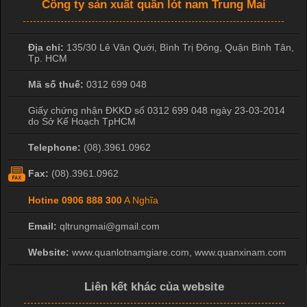
Công ty sản xuất quần lót nam Trung Mai
Địa chỉ:
135/30 Lê Văn Quới, Bình Trị Đông
,
Quận Bình Tân
,
Tp. HCM
Mã số thuế:
0312 699 048
Giấy chứng nhận ĐKKD số 0312 699 048 ngày 23-03-2014
do Sở Kế Hoạch TpHCM
Telephone:
(08).3961.0962
Fax:
(08).3961.0962
Hotine
0906 888 300
A Nghĩa
Email:
qltrungmai@gmail.com
Website:
www.quanlotnamgiare.com, www.quanxinam.com
Liên kết khác của website