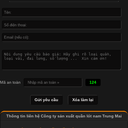
Đại
Cập nhật 2026-04-21 15:41:03
In Chuyển Nhiệt Là Gì? Công Nghệ In Hiện Đại Trong Ngành
May Mặc Trong ngành in ấn và thời trang, in chuyển nhiệt đang
là một trong những công nghệ phổ biến nhờ khả năng tạo ra
hình ảnh sắc nét và bền màu. Đặc biệt, kỹ thuật này được ứng
dụng rộng rãi trong sản xuất áo thun, đồ thể thao
Mã an toàn
124
Thông tin liên hệ Công ty sản xuất quần lót nam Trung Mai