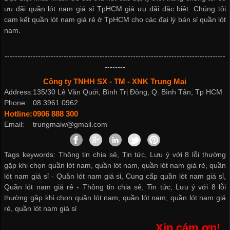
ưu đãi
quần lót nam giá sỉ TpHCM
giá ưu đãi đặc biệt. Chúng tôi
cam kết
quần lót nam giá rẻ ở TpHCM
cho các đại lý
bán sỉ quần lót
nam
.
--------------------------------------------------------------------------------------
--------
Công ty TNHH SX - TM - XNK Trung Mai
Address:
135/30 Lê Văn Quới, Bình Trị Đông, Q. Bình Tân, Tp HCM
Phone:
08.3961.0962
Hotline:
0906 888 300
Email:
trungmaiw@gmail.com
Tags keywords: Thông tin chia sẻ, Tin tức, Lưu ý với 8 lỗi thường
gặp khi chọn quần lót nam, quần lót nam, quần lót nam giá rẻ, quần
lót nam giá sỉ -
Quần lót nam giá sỉ
,
Cung cấp quần lót nam giá sỉ
,
Quần lót nam giá rẻ
-
Thông tin chia sẻ
,
Tin tức
,
Lưu ý với 8 lỗi
thường gặp khi chọn quần lót nam
,
quần lót nam
,
quần lót nam giá
rẻ
,
quần lót nam giá sỉ
Xin cám ơn!