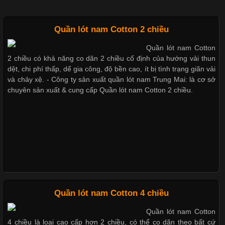
Chất Liệu Lycra Có Gì Đặc Biệt Trong Ngành Thời Trang?
Quần lót nam Cotton 2 chiều
Cập nhật 2026-05-27 17:03:46
Dễ chịu hơn với quần lót nam giá rẻ vải Cotton 4 chiều
Quần lót nam Cotton
Vải Lycra Là Gì? Chất Liệu Co Giãn Được Ưa Chuộng Trong
2 chiều có khả năng co dãn 2 chiều cố định của hướng vải thun
Ngành May Mặc Trong ngành thời trang hiện đại, các loại vải có
dệt, chi phí thấp, dể gia công, độ bền cao, ít bị tình trạng giãn vải
khả năng co giãn tốt ngày càng được ưa chuộng nhằm mang lại
và chảy xệ. - Công ty sản xuất quần lót nam Trung Mai: là cơ sở
cảm giác thoải mái cho người mặc. Trong đó, vải Lycra là một
chuyên sản xuất & cung cấp Quần lót nam Cotton 2 chiều.
trong những chất liệu nổi bật nhờ độ đàn hồi cao,
Mẫu quần short quần lót nam nữ hè thu 2017
Chất Liệu Bamboo Xu Hướng Mới Trong Ngành Thời Trang
Thị hiều quần lót nam bơi lội nam và nữ 2017
Cập nhật 2026-05-21 14:59:25
Trong những năm gần đây, vải Bamboo đang trở thành một
trong những chất liệu được yêu thích trong ngành thời trang
Xu hướng thời trang trẻ và quần lót nam giá sỉ
Quần lót nam Cotton 4 chiều
nhờ đặc tính mềm mại, thoáng khí và thân thiện với môi trường.
Quần lót nam Cotton
Không chỉ được ứng dụng trong quần áo thường ngày, loại vải
4 chiều là loại cao cấp hơn 2 chiều, có thể co dãn theo bất cứ
này còn xuất hiện nhiều trong các sản phẩm đồ lót