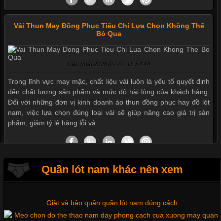
Vải Thun May Đồng Phục Tiêu Chí Lựa Chọn Không Thể
Bỏ Qua
Mẫu quần short quần lót nam nữ hè thu 2017
Cập nhật 2026-07-07 15:54:44
Trong lĩnh vực may mặc, chất liệu vải luôn là yếu tố quyết định
đến chất lượng sản phẩm và mức độ hài lòng của khách hàng.
Đối với những đơn vị kinh doanh áo thun đồng phục hay đồ lót
Thị hiều quần lót nam bơi lội nam và nữ 2017
nam, việc lựa chọn đúng loại vải sẽ giúp nâng cao giá trị sản
phẩm, giảm tỷ lệ hàng lỗi và
Xu hướng thời trang trẻ và quần lót nam giá sỉ
Quần lót nam khác nên xem
Tìm Hiểu Các Kiểu Cổ Áo Thun Được Ưa Chuộng Trong
Ngành Thời Trang
Giặt và bảo quản quần lót nam đúng cách
Cập nhật 2026-06-01 16:20:50