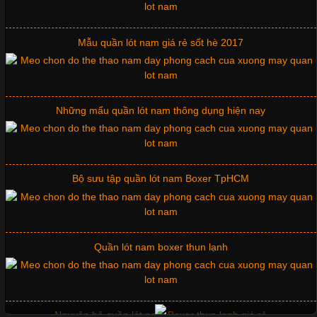
Áo thun là một trong những trang phục phổ biến nhất hiện nay
nhờ tính tiện dụng, dễ phối đồ và phù hợp với nhiều đối tượng.
Bên cạnh chất liệu và kiểu dáng, phần cổ áo cũng là yếu tố
Mẫu quần lót nam giá rẻ sốt hè 2017
quan trọng tạo nên phong cách riêng cho từng sản phẩm. Mỗi
loại cổ áo sẽ mang đến một vẻ đẹp khác
Những mẩu quần lót nam thông dụng hiện nay
Những Mẫu Áo Thun Đồng Phục Công Ty Được Ưa
Chuộng Hiện Nay
Bộ sưu tập quần lót nam Boxer TpHCM
Cập nhật 2026-06-01 14:23:34
Trong môi trường kinh doanh hiện đại, việc xây dựng hình ảnh
chuyên nghiệp đóng vai trò quan trọng đối với sự phát triển của
doanh nghiệp. Một trong những giải pháp hiệu quả được nhiều
Quần lót nam boxer thun lạnh
đơn vị lựa chọn hiện nay là sử dụng áo thun đồng phục công ty.
Không chỉ giúp tạo sự đồng bộ, áo thun
Nguyên bộ quần lót nam Boxer thun lạnh giá rẻ