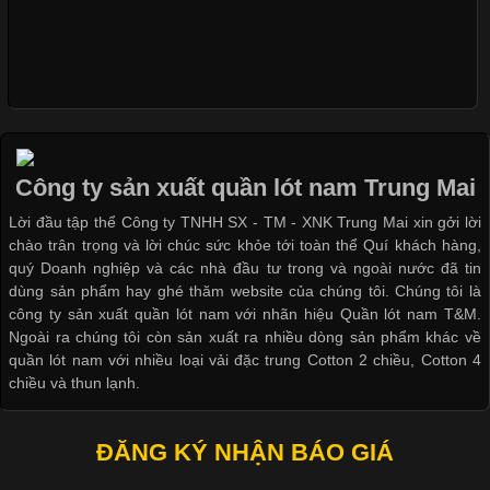
Ngành May Mặc Áo thun là một trong những trang phục quen
thuộc và được sử dụng phổ biến nhất hiện nay. Không chỉ đa
dạng về màu sắc hay chất liệu, áo thun còn có nhiều form dáng
khác nhau để phù hợp với từng phong cách thời trang và nhu
Nguyên bộ quần lót nam Boxer thun lạnh giá rẻ
cầu
Dễ chịu hơn với quần lót nam giá rẻ vải Cotton 4 chiều
Công ty sản xuất quần lót nam Trung Mai
Khám Phá Áo Phông Trang Phục Phổ Biến Nhất Hiện Nay
Lời đầu tập thể Công ty TNHH SX - TM - XNK Trung Mai xin gởi lời
chào trân trọng và lời chúc sức khỏe tới toàn thể Quí khách hàng,
Cập nhật 2026-04-24 17:24:50
quý Doanh nghiệp và các nhà đầu tư trong và ngoài nước đã tin
Áo phông là một trong những trang phục phổ biến nhất trong
dùng sản phẩm hay ghé thăm website của chúng tôi. Chúng tôi là
đời sống hiện đại nhờ sự tiện lợi, thoải mái và dễ phối đồ.
công ty sản xuất quần lót nam với nhãn hiệu Quần lót nam T&M.
Không chỉ xuất hiện trong thời trang thường ngày, áo phông còn
Ngoài ra chúng tôi còn sản xuất ra nhiều dòng sản phẩm khác về
được ứng dụng rộng rãi trong ngành sản xuất may mặc, đặc
quần lót nam với nhiều loại vải đặc trung Cotton 2 chiều, Cotton 4
biệt là các sản phẩm từ vải thun. Hiện nay,
chiều và thun lạnh.
ĐĂNG KÝ NHẬN BÁO GIÁ
Công Nghệ In Chuyển Nhiệt Trong Ngành Thời Trang Hiện