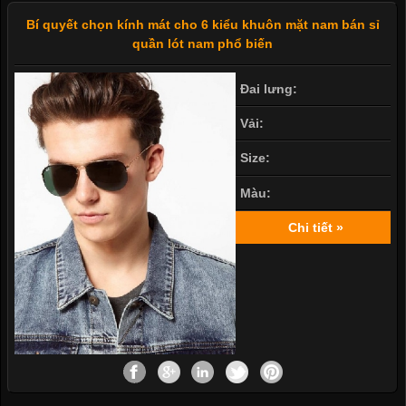
Bí quyết chọn kính mát cho 6 kiểu khuôn mặt nam bán sỉ
quần lót nam phổ biến
Đai lưng:
Vải:
Size:
Màu:
Chi tiết »