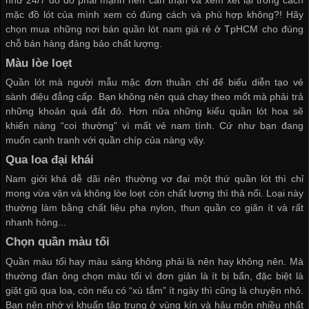
mặc đồ lót của mình xem có đúng cách và phù hợp không?! Hãy
chọn mua những nơi bán
quần lót nam giá rẻ ở TpHCM
cho đúng
chỗ bán hàng đảng bảo chất lượng.
Màu lòe loẹt
Quần lót mà người mẫu mặc đơn thuần chỉ để biểu diễn tạo vẻ
sành điệu đẳng cấp. Bạn không nên quá chạy theo mốt mà phải trả
những khoản quá đắt đỏ. Hơn nữa những kiểu quần lót hoa sẽ
khiến nàng “coi thường” vì mất vẻ nam tính. Cứ như bạn đang
muốn cạnh tranh với quần chíp của nàng vậy.
Qua loa đại khái
Nam giới khá dễ dãi nên thường vơ đại một thứ quần lót thì chỉ
mong vừa vặn và không lòe loẹt còn chất lượng thì thả nổi. Loại này
thường làm bằng chất liệu pha nylon, thun quần co giãn ít và rất
nhanh hỏng...
Chọn quần màu tối
Quần màu tối hay màu sáng không phải là nên hay không nên. Mà
thường đàn ông chọn màu tối vì đơn giản là ít bị bẩn, đặc biệt là
giặt giũ qua loa, còn nếu có “xù tắm” ít ngày thì cũng là chuyện nhỏ.
Bạn nên nhớ vi khuẩn tập trung ở vùng kín và hậu môn nhiều nhất