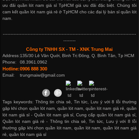
ưu đãi
quần lót nam giá sỉ TpHCM
giá ưu đãi đặc biệt. Chúng tôi
cam kết
quần lót nam giá rẻ ở TpHCM
cho các đại lý
bán sỉ quần lót
nam
.
--------------------------------------------------------------------------------------
--------
Công ty TNHH SX - TM - XNK Trung Mai
Address:
135/30 Lê Văn Quới, Bình Trị Đông, Q. Bình Tân, Tp HCM
Phone:
08.3961.0962
Hotline:
0906 888 300
Email:
trungmaiw@gmail.com
Tags keywords: Thông tin chia sẻ, Tin tức, Lưu ý với 8 lỗi thường
gặp khi chọn quần lót nam, quần lót nam, quần lót nam giá rẻ, quần
lót nam giá sỉ -
Quần lót nam giá sỉ
,
Cung cấp quần lót nam giá sỉ
,
Quần lót nam giá rẻ
-
Thông tin chia sẻ
,
Tin tức
,
Lưu ý với 8 lỗi
thường gặp khi chọn quần lót nam
,
quần lót nam
,
quần lót nam giá
rẻ
,
quần lót nam giá sỉ