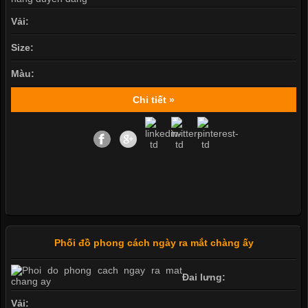
Vải:
Size:
Màu:
Chi tiết »
Phối đồ phong cách ngày ra mắt chàng ấy
Đai lưng:
Vải: