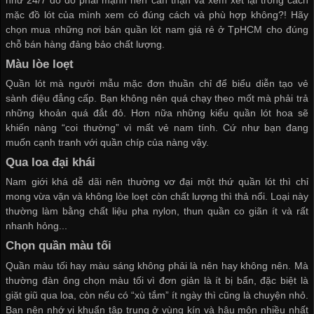
mặc đồ lót của mình xem có đúng cách và phù hợp không?! Hãy
chọn mua những nơi bán
quần lót nam giá rẻ ở TpHCM
cho đúng
chỗ bán hàng đảng bảo chất lượng.
Màu lòe loẹt
Quần lót mà người mẫu mặc đơn thuần chỉ để biểu diễn tạo vẻ
sành điệu đẳng cấp. Bạn không nên quá chạy theo mốt mà phải trả
những khoản quá đắt đỏ. Hơn nữa những kiểu quần lót hoa sẽ
khiến nàng “coi thường” vì mất vẻ nam tính. Cứ như bạn đang
muốn cạnh tranh với quần chíp của nàng vậy.
Qua loa đại khái
Nam giới khá dễ dãi nên thường vơ đại một thứ quần lót thì chỉ
mong vừa vặn và không lòe loẹt còn chất lượng thì thả nổi. Loại này
thường làm bằng chất liệu pha nylon, thun quần co giãn ít và rất
nhanh hỏng...
Chọn quần màu tối
Quần màu tối hay màu sáng không phải là nên hay không nên. Mà
thường đàn ông chọn màu tối vì đơn giản là ít bị bẩn, đặc biệt là
giặt giũ qua loa, còn nếu có “xù tắm” ít ngày thì cũng là chuyện nhỏ.
Bạn nên nhớ vi khuẩn tập trung ở vùng kín và hậu môn nhiều nhất