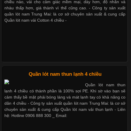
Trong những năm gần đây, vải Bamboo đang trở thành một
chiều nào, vải cho cảm giác mềm mại, dày hơn, độ nhăn và
trong những chất liệu được yêu thích trong ngành thời trang
nhàu thấp hơn, giá thành vì thế cũng cao. - Công ty sản xuất
Những mẩu quần lót nam thông dụng hiện nay
nhờ đặc tính mềm mại, thoáng khí và thân thiện với môi trường.
quần lót nam Trung Mai: là cơ sở chuyên sản xuất & cung cấp
Không chỉ được ứng dụng trong quần áo thường ngày, loại vải
Quần lót nam vải Cotton 4 chiều -
này còn xuất hiện nhiều trong các sản phẩm đồ lót
Bộ sưu tập quần lót nam Boxer TpHCM
Quần lót nam boxer thun lạnh
Những Loại Vải Thun Thông Dụng Và Đặc Điểm Nổi Bật
Cập nhật 2026-05-20 14:58:56
Quần lót nam thun lạnh 4 chiều
Nguyên bộ quần lót nam Boxer thun lạnh giá rẻ
Vải thun là một trong những chất liệu được sử dụng rộng rãi
Quần lót nam thun
nhất trong ngành thời trang nhờ đặc tính co giãn, mềm mại và
lạnh 4 chiều có thành phần là 100% sợi PE. Khi sờ vào bạn sẽ
thoải mái khi mặc. Từ áo thun, đồ thể thao cho đến đồ lót nam,
cảm thấy bề mặt phải bóng láng và mát lạnh tay có khả năng co
Dễ chịu hơn với quần lót nam giá rẻ vải Cotton 4 chiều
vải thun luôn đóng vai trò quan trọng trong quá trình sản xuất.
dãn 4 chiều - Công ty sản xuất quần lót nam Trung Mai: là cơ sở
Hiện nay, nhu cầu tìm kiếm quần lót nam giá
chuyên sản xuất & cung cấp Quần lót nam vải thun lạnh - Liên
hệ: Hotline 0906 888 300 _ Email: