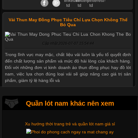
Vải Thun May Đồng Phục Tiêu Chí Lựa Chọn Không Thể
Bỏ Qua
Cập nhật 2026-07-07 15:54:44
Trong lĩnh vực may mặc, chất liệu vải luôn là yếu tố quyết định
đến chất lượng sản phẩm và mức độ hài lòng của khách hàng.
Đối với những đơn vị kinh doanh áo thun đồng phục hay đồ lót
nam, việc lựa chọn đúng loại vải sẽ giúp nâng cao giá trị sản
Mẫu quần short quần lót nam nữ hè thu 2017
phẩm, giảm tỷ lệ hàng lỗi và
Thị hiều quần lót nam bơi lội nam và nữ 2017
Quần lót nam khác nên xem
Tìm Hiểu Các Kiểu Cổ Áo Thun Được Ưa Chuộng Trong
Ngành Thời Trang
Xu hướng thời trang trẻ và quần lót nam giá sỉ