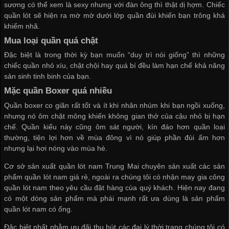
sương có thể xem là sexy nhưng với đàn ông thì thật dị hợm. Chiếc
quần lót sẽ hiện ra mờ mờ dưới lớp quần đùi khiến bạn trông khá
khiếm nhã.
Mua loại quần quá chật
Đặc biệt là trong thời kỳ bạn muốn “duy trì nòi giống” thì những
chiếc quần nhỏ xíu, chật chội hay quá bí đều làm hạn chế khả năng
sản sinh tinh binh của bạn.
Mặc quần Boxer quá nhiều
Quần boxer co giãn rất tốt và ít khi nhăn nhúm khi bạn ngồi xuống,
nhưng nó ôm chặt mông khiến không gian thở của cậu nhỏ bị hạn
chế. Quần kiểu này cũng ôm sát người, kín đáo hơn quần loại
thường, tiện lợi hơn về mùa đông vì nó giúp phần đùi ấm hơn
nhưng lại hơi nóng vào mùa hè.
Cơ sở sản xuất quần lót nam
Trung Mai chuyên sản xuất các sản
phẩm
quần lót nam giá rẻ
, ngoài ra chúng tôi có
nhận may gia công
quần lót nam
theo yêu cầu đặt hàng cùa quý khách. Hiện nay đang
có một dòng sản phẩm mà phái mạnh rất ưa dùng là sản phẩm
quần lót nam có ống
.
Đặc biệt nhất nhằm ưu đãi thu hút các đại lý thời trang chúng tôi có