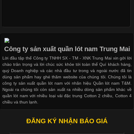
Xu Hướng Form Áo Thun Phổ Biến Trong Ngành May Mặc
Cập nhật 2026-05-09 15:58:23
Các Form Áo Thun Phổ Biến Hiện Nay Và Xu Hướng Trong
Ngành May Mặc Áo thun là một trong những trang phục quen
thuộc và được sử dụng phổ biến nhất hiện nay. Không chỉ đa
Công ty sản xuất quần lót nam Trung Mai
dạng về màu sắc hay chất liệu, áo thun còn có nhiều form dáng
Lời đầu tập thể Công ty TNHH SX - TM - XNK Trung Mai xin gởi lời
khác nhau để phù hợp với từng phong cách thời trang và nhu
chào trân trọng và lời chúc sức khỏe tới toàn thể Quí khách hàng,
cầu
quý Doanh nghiệp và các nhà đầu tư trong và ngoài nước đã tin
dùng sản phẩm hay ghé thăm website của chúng tôi. Chúng tôi là
công ty sản xuất quần lót nam với nhãn hiệu Quần lót nam T&M.
Ngoài ra chúng tôi còn sản xuất ra nhiều dòng sản phẩm khác về
quần lót nam với nhiều loại vải đặc trung Cotton 2 chiều, Cotton 4
Khám Phá Áo Phông Trang Phục Phổ Biến Nhất Hiện Nay
chiều và thun lạnh.
Cập nhật 2026-04-24 17:24:50
ĐĂNG KÝ NHẬN BÁO GIÁ
Áo phông là một trong những trang phục phổ biến nhất trong
đời sống hiện đại nhờ sự tiện lợi, thoải mái và dễ phối đồ.