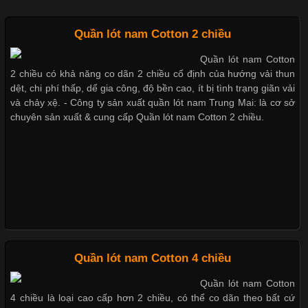
Dễ chịu hơn với quần lót nam giá rẻ vải Cotton 4 chiều
Quần lót nam Cotton 2 chiều
Quần lót nam Cotton
Chất Liệu Lycra Có Gì Đặc Biệt Trong Ngành Thời Trang?
2 chiều có khả năng co dãn 2 chiều cố định của hướng vải thun
Mẫu quần short quần lót nam nữ hè thu 2017
dệt, chi phí thấp, dể gia công, độ bền cao, ít bị tình trạng giãn vải
Cập nhật 2026-05-27 17:03:46
và chảy xệ. - Công ty sản xuất quần lót nam Trung Mai: là cơ sở
chuyên sản xuất & cung cấp Quần lót nam Cotton 2 chiều.
Vải Lycra Là Gì? Chất Liệu Co Giãn Được Ưa Chuộng Trong
Thị hiều quần lót nam bơi lội nam và nữ 2017
Ngành May Mặc Trong ngành thời trang hiện đại, các loại vải có
khả năng co giãn tốt ngày càng được ưa chuộng nhằm mang lại
cảm giác thoải mái cho người mặc. Trong đó, vải Lycra là một
trong những chất liệu nổi bật nhờ độ đàn hồi cao,
Xu hướng thời trang trẻ và quần lót nam giá sỉ
Giặt và bảo quản quần lót nam đúng cách
Chất Liệu Bamboo Xu Hướng Mới Trong Ngành Thời Trang
Quần lót nam Cotton 4 chiều
Mẫu quần lót nam giá rẻ sốt hè 2017
Quần lót nam Cotton
Cập nhật 2026-05-21 14:59:25
4 chiều là loại cao cấp hơn 2 chiều, có thể co dãn theo bất cứ