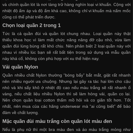
và chính quần lót là nơi tàng trữ hàng nghìn loại vi khuẩn. Cộng với
nhiệt độ ấm áp và độ ẩm khá cao, không chỉ vi khuẩn mà nấm mốc
cũng có thể phát triển được.
Chọn loại quần 2 trong 1
Tức là cả quần đùi và quần lót chung nhau. Loại quần này thật
thiếu khoa học vì làm mất chức năng nâng đỡ cậu nhỏ, vừa làm
quần đùi lùng bùng rất khó chịu. Nên phân biệt 2 loại quần này với
nhau vì nhiều lúc bạn sẽ rất bất tiện trong sử dụng và mẫu quần
này khá cổ, không còn phù hợp với xu thế hiện nay.
Vải quần Nylon
Quần nhiều chất Nylon thường “bóng bẩy” bắt mắt, giặt rất nhanh
nên nhiều người ưa chuộng. Nhưng lại gây ra tác hại lớn cho cậu
nhỏ và khi sấy khô ở nhiệt độ cao nếu màu trắng sẽ rất nhanh ố
vàng, nếu chất liệu nhiều Nylon thì sẽ làm hỏng vải, quần co lại.
Nên chọn quần loại cotton thấm mồ hôi và co giãn tốt hơn. Tốt
nhất, nên mua của các hãng underwear mà “ai cũng biết” để bảo
đảm về chất lượng.
Mặc quần đùi màu trắng còn quần lót màu đen
Nếu là phụ nữ thì một bra màu đen và áo màu trắng mỏng như