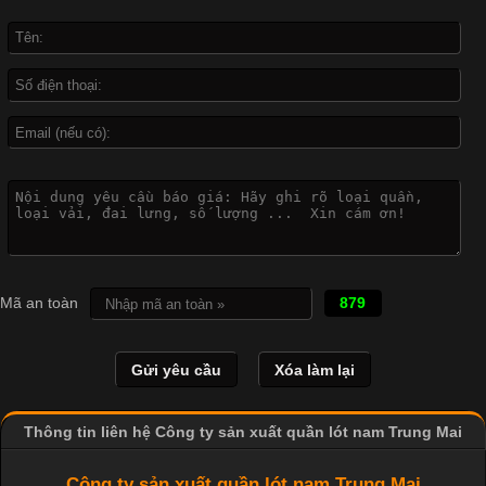
Không chỉ xuất hiện trong thời trang thường ngày, áo phông còn
được ứng dụng rộng rãi trong ngành sản xuất may mặc, đặc
biệt là các sản phẩm từ vải thun. Hiện nay,
Công Nghệ In Chuyển Nhiệt Trong Ngành Thời Trang Hiện
Đại
Cập nhật 2026-04-21 15:41:03
In Chuyển Nhiệt Là Gì? Công Nghệ In Hiện Đại Trong Ngành
Mã an toàn
879
May Mặc Trong ngành in ấn và thời trang, in chuyển nhiệt đang
là một trong những công nghệ phổ biến nhờ khả năng tạo ra
hình ảnh sắc nét và bền màu. Đặc biệt, kỹ thuật này được ứng
dụng rộng rãi trong sản xuất áo thun, đồ thể thao
Thông tin liên hệ Công ty sản xuất quần lót nam Trung Mai
Công ty sản xuất quần lót nam Trung Mai