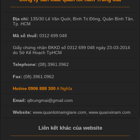
Địa chỉ:
135/30 Lê Văn Quới, Bình Trị Đông
,
Quận Bình Tân
,
Tp. HCM
Mã số thuế:
0312 699 048
Giấy chứng nhận ĐKKD số 0312 699 048 ngày 23-03-2014
do Sở Kế Hoạch TpHCM
Telephone:
(08).3961.0962
Fax:
(08).3961.0962
Hotine
0906 888 300
A Nghĩa
Email:
qltrungmai@gmail.com
Website:
www.quanlotnamgiare.com, www.quanxinam.com
Liên kết khác của website