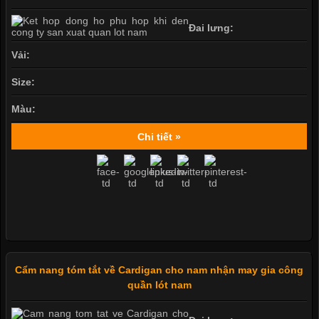
Đai lưng:
Vải:
Size:
Màu:
Chi tiết »
Cẩm nang tóm tắt về Cardigan cho nam nhận may gia công
quần lót nam