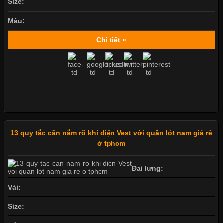
Size:
Màu:
Chi tiết »
13 quy tắc cần nắm rõ khi diện Vest với quần lót nam giá rẻ
ở tphcm
Đai lưng:
Vải:
Size: