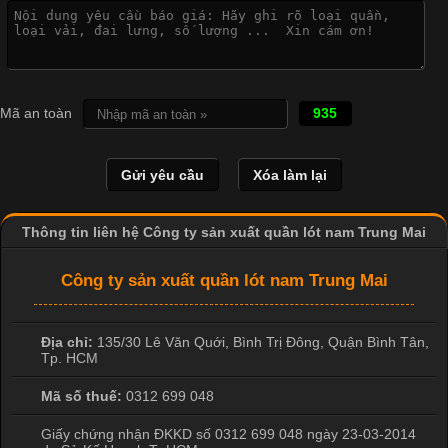
Đại
Cập nhật 2026-04-21 15:41:03
In Chuyển Nhiệt Là Gì? Công Nghệ In Hiện Đại Trong Ngành
Mã an toàn
935
May Mặc Trong ngành in ấn và thời trang, in chuyển nhiệt đang
là một trong những công nghệ phổ biến nhờ khả năng tạo ra
hình ảnh sắc nét và bền màu. Đặc biệt, kỹ thuật này được ứng
dụng rộng rãi trong sản xuất áo thun, đồ thể thao
Thông tin liên hệ Công ty sản xuất quần lót nam Trung Mai
Công ty sản xuất quần lót nam Trung Mai
Địa chỉ:
135/30 Lê Văn Quới, Bình Trị Đông
,
Quận Bình Tân
,
Tp. HCM
Mã số thuế:
0312 699 048
Giấy chứng nhận ĐKKD số 0312 699 048 ngày 23-03-2014