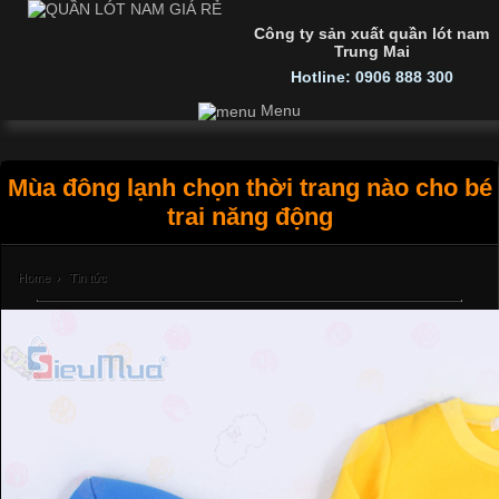
Công ty sản xuất quần lót nam
Trung Mai
Hotline: 0906 888 300
Menu
Mùa đông lạnh chọn thời trang nào cho bé
trai năng động
Home
›
Tin tức