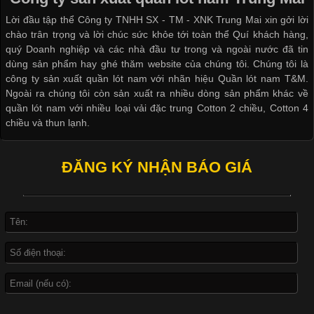
dạng về màu sắc hay chất liệu, áo thun còn có nhiều form dáng
Lời đầu tập thể Công ty TNHH SX - TM - XNK Trung Mai xin gởi lời
khác nhau để phù hợp với từng phong cách thời trang và nhu
chào trân trọng và lời chúc sức khỏe tới toàn thể Quí khách hàng,
cầu
quý Doanh nghiệp và các nhà đầu tư trong và ngoài nước đã tin
dùng sản phẩm hay ghé thăm website của chúng tôi. Chúng tôi là
công ty sản xuất quần lót nam với nhãn hiệu Quần lót nam T&M.
Ngoài ra chúng tôi còn sản xuất ra nhiều dòng sản phẩm khác về
quần lót nam với nhiều loại vải đặc trung Cotton 2 chiều, Cotton 4
Khám Phá Áo Phông Trang Phục Phổ Biến Nhất Hiện Nay
chiều và thun lạnh.
Cập nhật 2026-04-24 17:24:50
ĐĂNG KÝ NHẬN BÁO GIÁ
Áo phông là một trong những trang phục phổ biến nhất trong
đời sống hiện đại nhờ sự tiện lợi, thoải mái và dễ phối đồ.
Không chỉ xuất hiện trong thời trang thường ngày, áo phông còn
được ứng dụng rộng rãi trong ngành sản xuất may mặc, đặc
biệt là các sản phẩm từ vải thun. Hiện nay,
Công Nghệ In Chuyển Nhiệt Trong Ngành Thời Trang Hiện