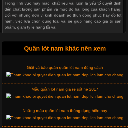
Mẫu quần short quần lót nam nữ hè thu 2017
Trong lĩnh vực may mặc, chất liệu vải luôn là yếu tố quyết định
đến chất lượng sản phẩm và mức độ hài lòng của khách hàng.
Đối với những đơn vị kinh doanh áo thun đồng phục hay đồ lót
nam, việc lựa chọn đúng loại vải sẽ giúp nâng cao giá trị sản
Thị hiều quần lót nam bơi lội nam và nữ 2017
phẩm, giảm tỷ lệ hàng lỗi và
Xu hướng thời trang trẻ và quần lót nam giá sỉ
Quần lót nam khác nên xem
Tìm Hiểu Các Kiểu Cổ Áo Thun Được Ưa Chuộng Trong
Ngành Thời Trang
Giặt và bảo quản quần lót nam đúng cách
Cập nhật 2026-06-01 16:20:50
Mẫu quần lót nam giá rẻ sốt hè 2017
Áo thun là một trong những trang phục phổ biến nhất hiện nay
nhờ tính tiện dụng, dễ phối đồ và phù hợp với nhiều đối tượng.
Bên cạnh chất liệu và kiểu dáng, phần cổ áo cũng là yếu tố
quan trọng tạo nên phong cách riêng cho từng sản phẩm. Mỗi
Những mẩu quần lót nam thông dụng hiện nay
loại cổ áo sẽ mang đến một vẻ đẹp khác