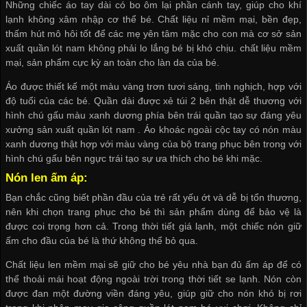
Những chiếc áo tay dài có bo ôm lại phần cánh tay, giúp cho khí
lạnh không xâm nhập cơ thể bé. Chất liệu nỉ mềm mại, bền đẹp,
thấm hút mô hôi tốt để các mẹ yên tâm mặc cho con mà
cơ sở sản
xuất quần lót nam
không phải lo lắng bé bị khó chịu. chất liệu mềm
mại, sản phẩm cực kỳ an toàn cho làn da của bé.
Áo được thiết kế một màu vàng trơn tươi sáng, tinh nghịch, hợp với
độ tuổi của các bé. Quần dài được xẻ túi 2 bên thật dễ thương với
hình chú gấu màu xanh dương phía bên trái quần tạo sự đáng yêu
xưởng sản xuất quần lót nam
. Áo khoác ngoài cộc tay có nón màu
xanh dương thật hợp với màu vàng của bộ trang phục bên trong với
hình chú gấu bên ngực trái tạo sự ưa thích cho bé khi mặc.
Nón len ấm áp:
Bạn chắc cũng biết phần đầu của trẻ rất yếu ớt và dễ bị tổn thương,
nên khi chọn trang phục cho bé thì sản phẩm dùng để bảo vệ là
được coi trọng hơn cả. Trong thời tiết giá lạnh, một chiếc nón giữ
ấm cho đầu của bé là thứ không thể bỏ qua.
Chất liệu len mềm mại sẽ giữ cho bé yêu nhà bạn đủ ấm áp để có
thể thoải mái hoạt động ngoài trời trong thời tiết se lạnh. Nón còn
được đan một đường viền đáng yêu, giúp giữ cho nón khó bị rơi