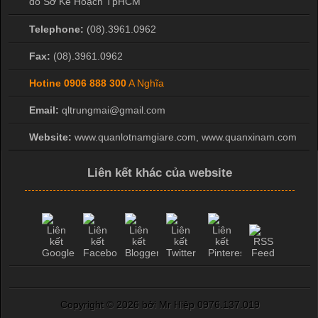
do Sở Kế Hoạch TpHCM
Telephone:
(08).3961.0962
Fax:
(08).3961.0962
Hotine
0906 888 300
A Nghĩa
Email:
qltrungmai@gmail.com
Website:
www.quanlotnamgiare.com, www.quanxinam.com
Liên kết khác của website
Copyright ©
2026 bởi Mr Hiệp 0976.137.019