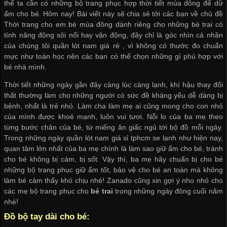
thế ta cần có những bộ trang phục hợp thời tiết mùa đông để dữ
ấm cho bé. Hôm nay! Bài viết này sẽ chia sẻ tới các bạn về chủ đề
Thời trang cho em bé mùa đông dành riêng cho những bé trai có
tính năng động sôi nổi hay vận động, đây chỉ là góc nhìn cá nhân
của chúng tôi
quần lót nam giá rẻ
, vì không có thước đo chuẩn
mực như toán học nên các bạn có thể chọn những gì phù hợp với
bé nhà mình.
Thời tiết những ngày gần đây càng lúc càng lạnh, khí hậu thay đổi
thất thường làm cho những người có sức đề kháng yếu dễ dàng bị
bệnh, nhất là trẻ nhỏ. Làm cha làm mẹ ai cũng mong cho con nhỏ
của mình được khoẻ mạnh, luôn vui tươi. Nỗi lo của ba mẹ theo
từng bước chân của bé, từ miếng ăn giấc ngủ tới bộ đồ mỗi ngày.
Trong những ngày
quần lót nam giá sỉ tphcm
se lạnh như hiện nay,
quan tâm lớn nhất của ba mẹ chính là làm sao giữ ấm cho bé, tránh
cho bé không bị cảm, bị sốt. Vậy thì, ba mẹ hãy chuẩn bị cho bé
những bộ trang phục giữ ấm tốt, bảo vệ cho bé an toàn mà không
làm bé cảm thấy khó chịu nhé! Zanado cũng xin gợi ý nho nhỏ cho
các mẹ bộ trang phục cho
bé trai
trong những ngày đông cuối năm
nhé!
Đồ bộ tay dài cho bé: