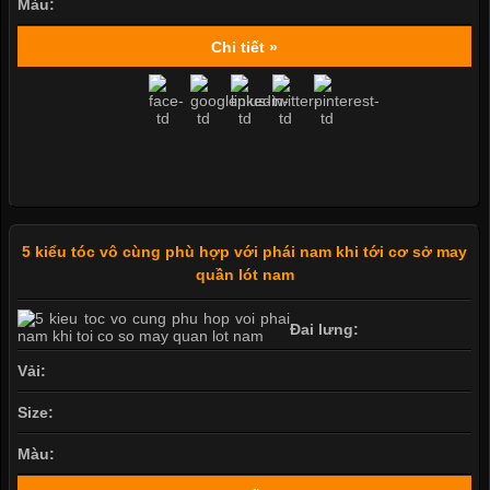
Màu:
Chi tiết »
5 kiểu tóc vô cùng phù hợp với phái nam khi tới cơ sở may
quần lót nam
Đai lưng:
Vải:
Size:
Màu: