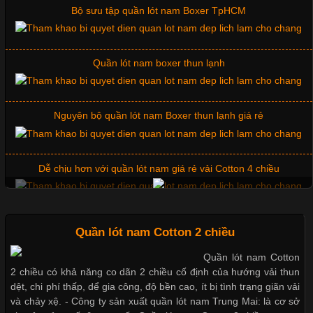
Bộ sưu tập quần lót nam Boxer TpHCM
Những Mẫu Áo Thun Đồng Phục Công Ty Được Ưa
Chuộng Hiện Nay
Quần lót nam boxer thun lạnh
Cập nhật 2026-06-01 14:23:34
Nguyên bộ quần lót nam Boxer thun lạnh giá rẻ
Trong môi trường kinh doanh hiện đại, việc xây dựng hình ảnh
chuyên nghiệp đóng vai trò quan trọng đối với sự phát triển của
doanh nghiệp. Một trong những giải pháp hiệu quả được nhiều
Dễ chịu hơn với quần lót nam giá rẻ vải Cotton 4 chiều
đơn vị lựa chọn hiện nay là sử dụng áo thun đồng phục công ty.
Không chỉ giúp tạo sự đồng bộ, áo thun
Mẫu quần short quần lót nam nữ hè thu 2017
Quần lót nam Cotton 2 chiều
Quần lót nam Cotton
Chất Liệu Lycra Có Gì Đặc Biệt Trong Ngành Thời Trang?
2 chiều có khả năng co dãn 2 chiều cố định của hướng vải thun
Thị hiều quần lót nam bơi lội nam và nữ 2017
dệt, chi phí thấp, dể gia công, độ bền cao, ít bị tình trạng giãn vải
Cập nhật 2026-05-27 17:03:46
và chảy xệ. - Công ty sản xuất quần lót nam Trung Mai: là cơ sở