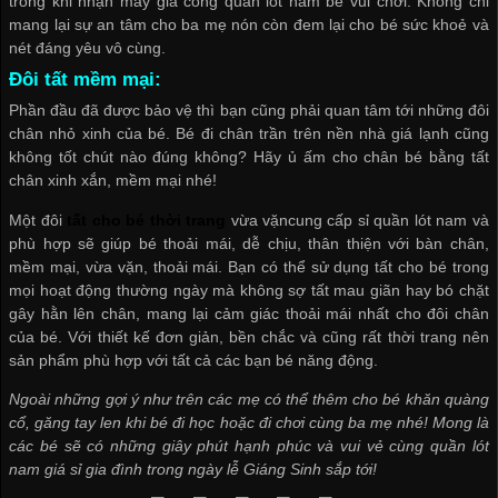
trong khi
nhận may gia công quần lót nam
bé vui chơi. Không chỉ
mang lại sự an tâm cho ba mẹ nón còn đem lại cho bé sức khoẻ và
nét đáng yêu vô cùng.
Đôi tất mềm mại:
Phần đầu đã được bảo vệ thì bạn cũng phải quan tâm tới những đôi
chân nhỏ xinh của bé. Bé đi chân trần trên nền nhà giá lạnh cũng
không tốt chút nào đúng không? Hãy ủ ấm cho chân bé bằng tất
chân xinh xắn, mềm mại nhé!
Một đôi
tất cho bé thời trang
vừa vặn
cung cấp sỉ quần lót nam
và
phù hợp sẽ giúp bé thoải mái, dễ chịu, thân thiện với bàn chân,
mềm mại, vừa vặn, thoải mái. Bạn có thể sử dụng tất cho bé trong
mọi hoạt động thường ngày mà không sợ tất mau giãn hay bó chặt
gây hằn lên chân, mang lại cảm giác thoải mái nhất cho đôi chân
của bé. Với thiết kế đơn giản, bền chắc và cũng rất thời trang nên
sản phẩm phù hợp với tất cả các bạn bé năng động.
Ngoài những gợi ý như trên các mẹ có thể thêm cho bé khăn quàng
cổ, găng tay len khi bé đi học hoặc đi chơi cùng ba mẹ nhé! Mong là
các bé sẽ có những giây phút hạnh phúc và vui vẻ cùng
quần lót
nam giá sỉ
gia đình trong ngày lễ Giáng Sinh sắp tới!