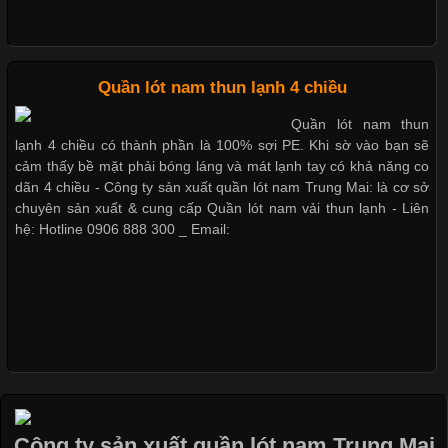
Nguyên bộ quần lót nam Boxer thun lạnh giá rẻ
Những Loại Vải Thun Thông Dụng Và Đặc Điểm Nổi Bật
Cập nhật 2026-05-20 14:58:56
Quần lót nam thun lạnh 4 chiều
Dễ chịu hơn với quần lót nam giá rẻ vải Cotton 4 chiều
Vải thun là một trong những chất liệu được sử dụng rộng rãi
Quần lót nam thun
nhất trong ngành thời trang nhờ đặc tính co giãn, mềm mại và
lạnh 4 chiều có thành phần là 100% sợi PE. Khi sờ vào bạn sẽ
thoải mái khi mặc. Từ áo thun, đồ thể thao cho đến đồ lót nam,
cảm thấy bề mặt phải bóng láng và mát lạnh tay có khả năng co
vải thun luôn đóng vai trò quan trọng trong quá trình sản xuất.
dãn 4 chiều - Công ty sản xuất quần lót nam Trung Mai: là cơ sở
Hiện nay, nhu cầu tìm kiếm quần lót nam giá
chuyên sản xuất & cung cấp Quần lót nam vải thun lạnh - Liên
hệ: Hotline 0906 888 300 _ Email:
Xu Hướng Form Áo Thun Phổ Biến Trong Ngành May Mặc
Cập nhật 2026-05-09 15:58:23
Các Form Áo Thun Phổ Biến Hiện Nay Và Xu Hướng Trong
Ngành May Mặc Áo thun là một trong những trang phục quen
thuộc và được sử dụng phổ biến nhất hiện nay. Không chỉ đa
Công ty sản xuất quần lót nam Trung Mai