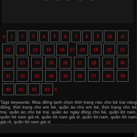
«
1
2
3
4
5
6
7
8
9
10
11
12
13
14
15
16
17
18
19
20
21
22
23
24
25
26
27
28
29
30
31
32
33
34
35
36
37
38
39
»
40
41
42
43
Tags keywords:
Mùa đông lạnh chọn thời trang nào cho bé trai năng
động
,
thời trang cho em bé
,
quần áo cho em bé
,
thời trang cho bé
trai
,
quần áo cho bé trai
,
quần áo ngày đông cho bé
,
quần lót nam
,
quần lót nam giá rẻ
,
quần lót nam giá sỉ
,
quần lót nam
,
quần lót nam
giá rẻ
,
quần lót nam giá sỉ