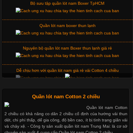
Bộ sưu tập quần lót nam Boxer TpHCM
Quần lót nam boxer thun lạnh
Chất Liệu Lycra Có Gì Đặc Biệt Trong Ngành Thời Trang?
Cập nhật 2026-05-27 17:03:46
Nguyên bộ quần lót nam Boxer thun lạnh giá rẻ
Vải Lycra Là Gì? Chất Liệu Co Giãn Được Ưa Chuộng Trong
Ngành May Mặc Trong ngành thời trang hiện đại, các loại vải có
khả năng co giãn tốt ngày càng được ưa chuộng nhằm mang lại
Dễ chịu hơn với quần lót nam giá rẻ vải Cotton 4 chiều
cảm giác thoải mái cho người mặc. Trong đó, vải Lycra là một
trong những chất liệu nổi bật nhờ độ đàn hồi cao,
Mẫu quần short quần lót nam nữ hè thu 2017
Quần lót nam Cotton 2 chiều
Quần lót nam Cotton
Chất Liệu Bamboo Xu Hướng Mới Trong Ngành Thời Trang
2 chiều có khả năng co dãn 2 chiều cố định của hướng vải thun
Thị hiều quần lót nam bơi lội nam và nữ 2017
dệt, chi phí thấp, dể gia công, độ bền cao, ít bị tình trạng giãn vải
Cập nhật 2026-05-21 14:59:25
và chảy xệ. - Công ty sản xuất quần lót nam Trung Mai: là cơ sở
chuyên sản xuất & cung cấp Quần lót nam Cotton 2 chiều.