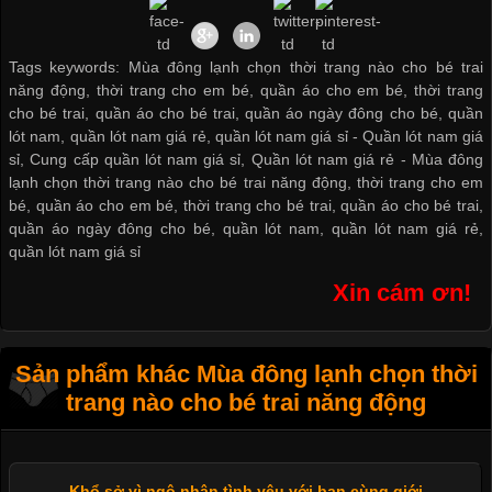
Tags keywords: Mùa đông lạnh chọn thời trang nào cho bé trai
năng động, thời trang cho em bé, quần áo cho em bé, thời trang
cho bé trai, quần áo cho bé trai, quần áo ngày đông cho bé, quần
lót nam, quần lót nam giá rẻ, quần lót nam giá sỉ -
Quần lót nam giá
sỉ
,
Cung cấp quần lót nam giá sỉ
,
Quần lót nam giá rẻ
-
Mùa đông
lạnh chọn thời trang nào cho bé trai năng động
,
thời trang cho em
bé
,
quần áo cho em bé
,
thời trang cho bé trai
,
quần áo cho bé trai
,
quần áo ngày đông cho bé
,
quần lót nam
,
quần lót nam giá rẻ
,
quần lót nam giá sỉ
Xin cám ơn!
Sản phẩm khác Mùa đông lạnh chọn thời
trang nào cho bé trai năng động
Khổ sở vì ngộ nhận tình yêu với bạn cùng giới