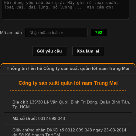
Vì Sao Cơ Sở Sản Xuất Quần Lót Nam Ưa Chuộng Vải
Cotton?
Cập nhật 2026-04-20 17:14:16
Mã an toàn
792
Vải cotton là một trong những chất liệu được sử dụng rộng rãi
nhất trong ngành dệt may nhờ đặc tính mềm mại, thoáng mát
và thấm hút mồ hôi tốt. Đây cũng là loại vải được nhiều công ty
sản xuất quần lót nam lựa chọn để tạo ra các sản phẩm chất
lượng, phù hợp với nhu cầu sử dụng
Thông tin liên hệ Công ty sản xuất quần lót nam Trung Mai
Công ty sản xuất quần lót nam Trung Mai
Địa chỉ:
135/30 Lê Văn Quới, Bình Trị Đông
,
Quận Bình Tân
,
Tp. HCM
Mã số thuế:
0312 699 048
Giấy chứng nhận ĐKKD số 0312 699 048 ngày 23-03-2014
do Sở Kế Hoạch TpHCM