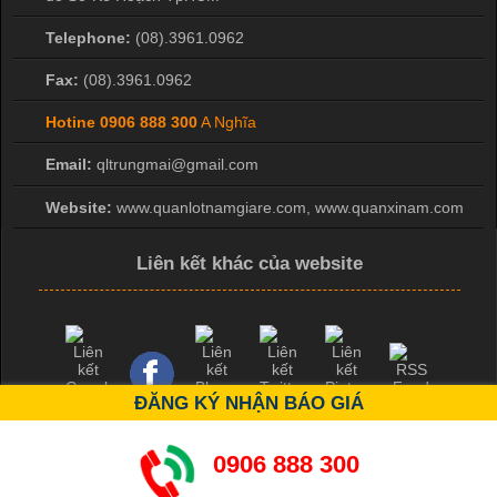
Telephone:
(08).3961.0962
Fax:
(08).3961.0962
Hotine
0906 888 300
A Nghĩa
Email:
qltrungmai@gmail.com
Website:
www.quanlotnamgiare.com, www.quanxinam.com
Liên kết khác của website
ĐĂNG KÝ NHẬN BÁO GIÁ
0906 888 300
Copyright ©
2026 bởi Mr Hiệp 0976.137.019