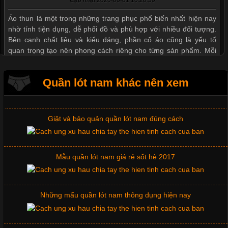
Cập nhật 2026-06-01 16:20:50
Mẫu quần short quần lót nam nữ hè thu 2017
Áo thun là một trong những trang phục phổ biến nhất hiện nay
nhờ tính tiện dụng, dễ phối đồ và phù hợp với nhiều đối tượng.
Bên cạnh chất liệu và kiểu dáng, phần cổ áo cũng là yếu tố
Thị hiều quần lót nam bơi lội nam và nữ 2017
quan trọng tạo nên phong cách riêng cho từng sản phẩm. Mỗi
loại cổ áo sẽ mang đến một vẻ đẹp khác
Xu hướng thời trang trẻ và quần lót nam giá sỉ
Quần lót nam khác nên xem
Giặt và bảo quản quần lót nam đúng cách
Những Mẫu Áo Thun Đồng Phục Công Ty Được Ưa
Chuộng Hiện Nay
Mẫu quần lót nam giá rẻ sốt hè 2017
Cập nhật 2026-06-01 14:23:34
Trong môi trường kinh doanh hiện đại, việc xây dựng hình ảnh
chuyên nghiệp đóng vai trò quan trọng đối với sự phát triển của
Những mẩu quần lót nam thông dụng hiện nay
doanh nghiệp. Một trong những giải pháp hiệu quả được nhiều
đơn vị lựa chọn hiện nay là sử dụng áo thun đồng phục công ty.
Không chỉ giúp tạo sự đồng bộ, áo thun