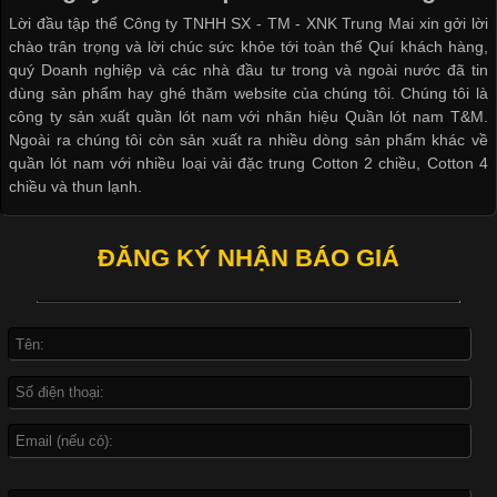
Không chỉ xuất hiện trong thời trang thường ngày, áo phông còn
Lời đầu tập thể Công ty TNHH SX - TM - XNK Trung Mai xin gởi lời
được ứng dụng rộng rãi trong ngành sản xuất may mặc, đặc
chào trân trọng và lời chúc sức khỏe tới toàn thể Quí khách hàng,
biệt là các sản phẩm từ vải thun. Hiện nay,
quý Doanh nghiệp và các nhà đầu tư trong và ngoài nước đã tin
dùng sản phẩm hay ghé thăm website của chúng tôi. Chúng tôi là
công ty sản xuất quần lót nam với nhãn hiệu Quần lót nam T&M.
Ngoài ra chúng tôi còn sản xuất ra nhiều dòng sản phẩm khác về
quần lót nam với nhiều loại vải đặc trung Cotton 2 chiều, Cotton 4
Công Nghệ In Chuyển Nhiệt Trong Ngành Thời Trang Hiện
chiều và thun lạnh.
Đại
ĐĂNG KÝ NHẬN BÁO GIÁ
Cập nhật 2026-04-21 15:41:03
In Chuyển Nhiệt Là Gì? Công Nghệ In Hiện Đại Trong Ngành
May Mặc Trong ngành in ấn và thời trang, in chuyển nhiệt đang
là một trong những công nghệ phổ biến nhờ khả năng tạo ra
hình ảnh sắc nét và bền màu. Đặc biệt, kỹ thuật này được ứng
dụng rộng rãi trong sản xuất áo thun, đồ thể thao