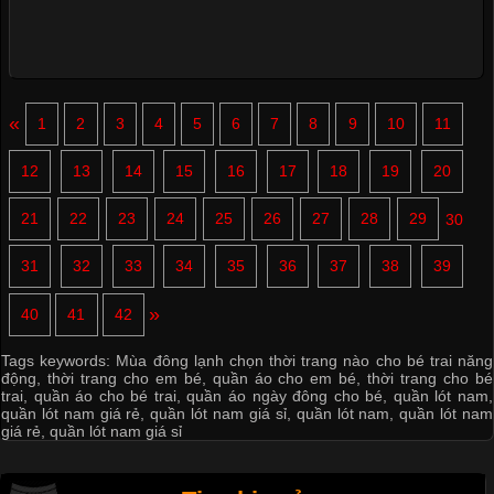
«
1
2
3
4
5
6
7
8
9
10
11
12
13
14
15
16
17
18
19
20
21
22
23
24
25
26
27
28
29
30
31
32
33
34
35
36
37
38
39
»
40
41
42
Tags keywords:
Mùa đông lạnh chọn thời trang nào cho bé trai năng
động
,
thời trang cho em bé
,
quần áo cho em bé
,
thời trang cho bé
trai
,
quần áo cho bé trai
,
quần áo ngày đông cho bé
,
quần lót nam
,
quần lót nam giá rẻ
,
quần lót nam giá sỉ
,
quần lót nam
,
quần lót nam
giá rẻ
,
quần lót nam giá sỉ