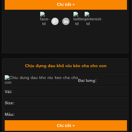
Chi tiết »
Chịu đựng đau khổ níu kéo cha cho con
Đai lưng:
Vải:
Size:
Màu:
Chi tiết »