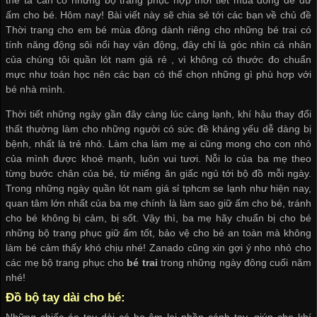
ấm cho bé. Hôm nay! Bài viết này sẽ chia sẻ tới các bạn về chủ đề
Thời trang cho em bé mùa đông dành riêng cho những bé trai có
tính năng động sôi nổi hay vận động, đây chỉ là góc nhìn cá nhân
của chúng tôi
quần lót nam giá rẻ
, vì không có thước đo chuẩn
mực như toán học nên các bạn có thể chọn những gì phù hợp với
bé nhà mình.
Thời tiết những ngày gần đây càng lúc càng lạnh, khí hậu thay đổi
thất thường làm cho những người có sức đề kháng yếu dễ dàng bị
bệnh, nhất là trẻ nhỏ. Làm cha làm mẹ ai cũng mong cho con nhỏ
của mình được khoẻ mạnh, luôn vui tươi. Nỗi lo của ba mẹ theo
từng bước chân của bé, từ miếng ăn giấc ngủ tới bộ đồ mỗi ngày.
Trong những ngày
quần lót nam giá sỉ tphcm
se lạnh như hiện nay,
quan tâm lớn nhất của ba mẹ chính là làm sao giữ ấm cho bé, tránh
cho bé không bị cảm, bị sốt. Vậy thì, ba mẹ hãy chuẩn bị cho bé
những bộ trang phục giữ ấm tốt, bảo vệ cho bé an toàn mà không
làm bé cảm thấy khó chịu nhé! Zanado cũng xin gợi ý nho nhỏ cho
các mẹ bộ trang phục cho
bé trai
trong những ngày đông cuối năm
nhé!
Đồ bộ tay dài cho bé: