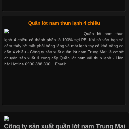
Nguyên bộ quần lót nam Boxer thun lạnh giá rẻ
Xu Hướng Form Áo Thun Phổ Biến Trong Ngành May Mặc
Cập nhật 2026-05-09 15:58:23
Quần lót nam thun lạnh 4 chiều
Dễ chịu hơn với quần lót nam giá rẻ vải Cotton 4 chiều
Các Form Áo Thun Phổ Biến Hiện Nay Và Xu Hướng Trong
Quần lót nam thun
Ngành May Mặc Áo thun là một trong những trang phục quen
lạnh 4 chiều có thành phần là 100% sợi PE. Khi sờ vào bạn sẽ
thuộc và được sử dụng phổ biến nhất hiện nay. Không chỉ đa
cảm thấy bề mặt phải bóng láng và mát lạnh tay có khả năng co
dạng về màu sắc hay chất liệu, áo thun còn có nhiều form dáng
dãn 4 chiều - Công ty sản xuất quần lót nam Trung Mai: là cơ sở
khác nhau để phù hợp với từng phong cách thời trang và nhu
chuyên sản xuất & cung cấp Quần lót nam vải thun lạnh - Liên
cầu
hệ: Hotline 0906 888 300 _ Email:
Khám Phá Áo Phông Trang Phục Phổ Biến Nhất Hiện Nay
Cập nhật 2026-04-24 17:24:50
Áo phông là một trong những trang phục phổ biến nhất trong
đời sống hiện đại nhờ sự tiện lợi, thoải mái và dễ phối đồ.
Công ty sản xuất quần lót nam Trung Mai