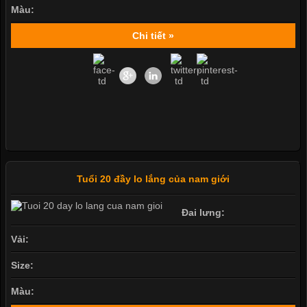
Màu:
Chi tiết »
Tuổi 20 đầy lo lắng của nam giới
Đai lưng:
Vải:
Size:
Màu: