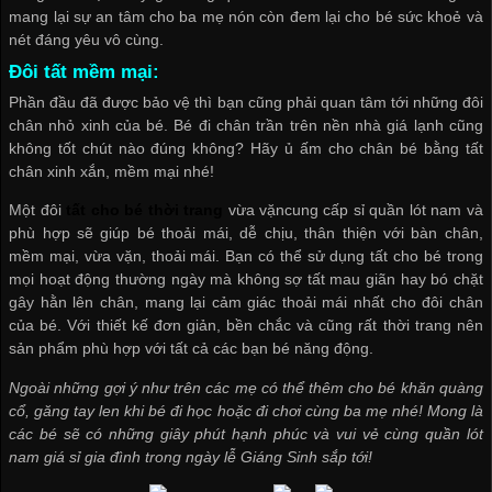
mang lại sự an tâm cho ba mẹ nón còn đem lại cho bé sức khoẻ và
nét đáng yêu vô cùng.
Đôi tất mềm mại:
Phần đầu đã được bảo vệ thì bạn cũng phải quan tâm tới những đôi
chân nhỏ xinh của bé. Bé đi chân trần trên nền nhà giá lạnh cũng
không tốt chút nào đúng không? Hãy ủ ấm cho chân bé bằng tất
chân xinh xắn, mềm mại nhé!
Một đôi
tất cho bé thời trang
vừa vặn
cung cấp sỉ quần lót nam
và
phù hợp sẽ giúp bé thoải mái, dễ chịu, thân thiện với bàn chân,
mềm mại, vừa vặn, thoải mái. Bạn có thể sử dụng tất cho bé trong
mọi hoạt động thường ngày mà không sợ tất mau giãn hay bó chặt
gây hằn lên chân, mang lại cảm giác thoải mái nhất cho đôi chân
của bé. Với thiết kế đơn giản, bền chắc và cũng rất thời trang nên
sản phẩm phù hợp với tất cả các bạn bé năng động.
Ngoài những gợi ý như trên các mẹ có thể thêm cho bé khăn quàng
cổ, găng tay len khi bé đi học hoặc đi chơi cùng ba mẹ nhé! Mong là
các bé sẽ có những giây phút hạnh phúc và vui vẻ cùng
quần lót
nam giá sỉ
gia đình trong ngày lễ Giáng Sinh sắp tới!