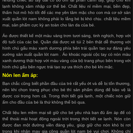
Những chiếc áo tay dài có bo ôm lại phần cánh tay, giúp cho khí
lạnh không xâm nhập cơ thể bé. Chất liệu nỉ mềm mại, bền đẹp,
thấm hút mô hôi tốt để các mẹ yên tâm mặc cho con mà
cơ sở sản
xuất quần lót nam
không phải lo lắng bé bị khó chịu. chất liệu mềm
mại, sản phẩm cực kỳ an toàn cho làn da của bé.
Áo được thiết kế một màu vàng trơn tươi sáng, tinh nghịch, hợp với
độ tuổi của các bé. Quần dài được xẻ túi 2 bên thật dễ thương với
hình chú gấu màu xanh dương phía bên trái quần tạo sự đáng yêu
xưởng sản xuất quần lót nam
. Áo khoác ngoài cộc tay có nón màu
xanh dương thật hợp với màu vàng của bộ trang phục bên trong với
hình chú gấu bên ngực trái tạo sự ưa thích cho bé khi mặc.
Nón len ấm áp:
Bạn chắc cũng biết phần đầu của trẻ rất yếu ớt và dễ bị tổn thương,
nên khi chọn trang phục cho bé thì sản phẩm dùng để bảo vệ là
được coi trọng hơn cả. Trong thời tiết giá lạnh, một chiếc nón giữ
ấm cho đầu của bé là thứ không thể bỏ qua.
Chất liệu len mềm mại sẽ giữ cho bé yêu nhà bạn đủ ấm áp để có
thể thoải mái hoạt động ngoài trời trong thời tiết se lạnh. Nón còn
được đan một đường viền đáng yêu, giúp giữ cho nón khó bị rơi
trong khi
nhận may gia công quần lót nam
bé vui chơi. Không chỉ