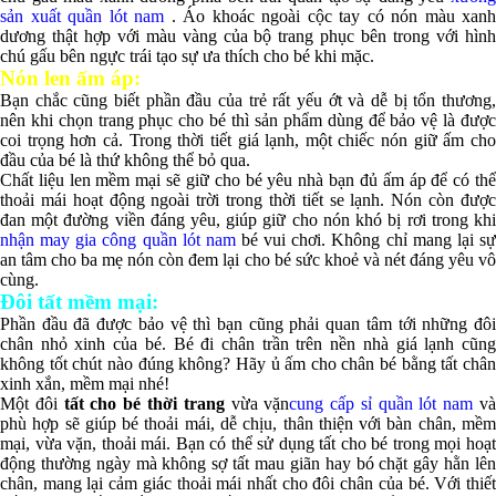
sản xuất quần lót nam
. Áo khoác ngoài cộc tay có nón màu xanh
dương thật hợp với màu vàng của bộ trang phục bên trong với hình
chú gấu bên ngực trái tạo sự ưa thích cho bé khi mặc.
Nón len ấm áp:
Bạn chắc cũng biết phần đầu của trẻ rất yếu ớt và dễ bị tổn thương,
nên khi chọn trang phục cho bé thì sản phẩm dùng để bảo vệ là được
coi trọng hơn cả. Trong thời tiết giá lạnh, một chiếc nón giữ ấm cho
đầu của bé là thứ không thể bỏ qua.
Chất liệu len mềm mại sẽ giữ cho bé yêu nhà bạn đủ ấm áp để có thể
thoải mái hoạt động ngoài trời trong thời tiết se lạnh. Nón còn được
đan một đường viền đáng yêu, giúp giữ cho nón khó bị rơi trong khi
nhận may gia công quần lót nam
bé vui chơi. Không chỉ mang lại s
an tâm cho ba mẹ nón còn đem lại cho bé sức khoẻ và nét đáng yêu vô
cùng.
Đôi tất mềm mại:
Phần đầu đã được bảo vệ thì bạn cũng phải quan tâm tới những đôi
chân nhỏ xinh của bé. Bé đi chân trần trên nền nhà giá lạnh cũng
không tốt chút nào đúng không? Hãy ủ ấm cho chân bé bằng tất chân
xinh xắn, mềm mại nhé!
Một đôi
tất cho bé thời trang
vừa vặn
cung cấp sỉ quần lót nam
v
phù hợp sẽ giúp bé thoải mái, dễ chịu, thân thiện với bàn chân, mềm
mại, vừa vặn, thoải mái. Bạn có thể sử dụng tất cho bé trong mọi hoạt
động thường ngày mà không sợ tất mau giãn hay bó chặt gây hằn lên
chân, mang lại cảm giác thoải mái nhất cho đôi chân của bé. Với thiết