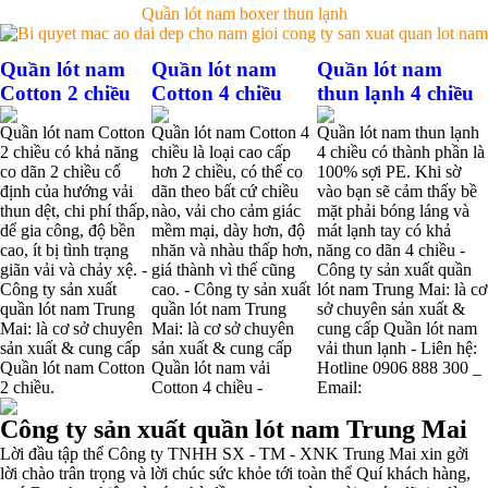
Quần lót nam boxer thun lạnh
Quần lót nam
Quần lót nam
Quần lót nam
Nguyên bộ quần lót nam Boxer thun lạnh giá rẻ
Cotton 2 chiều
Cotton 4 chiều
thun lạnh 4 chiều
Quần lót nam Cotton
Quần lót nam Cotton 4
Quần lót nam thun lạnh
Dễ chịu hơn với quần lót nam giá rẻ vải Cotton 4 chiều
2 chiều có khả năng
chiều là loại cao cấp
4 chiều có thành phần là
co dãn 2 chiều cố
hơn 2 chiều, có thể co
100% sợi PE. Khi sờ
định của hướng vải
dãn theo bất cứ chiều
vào bạn sẽ cảm thấy bề
thun dệt, chi phí thấp,
nào, vải cho cảm giác
mặt phải bóng láng và
dể gia công, độ bền
mềm mại, dày hơn, độ
mát lạnh tay có khả
cao, ít bị tình trạng
nhăn và nhàu thấp hơn,
năng co dãn 4 chiều -
giãn vải và chảy xệ. -
giá thành vì thế cũng
Công ty sản xuất quần
Công ty sản xuất
cao. - Công ty sản xuất
lót nam Trung Mai: là cơ
quần lót nam Trung
quần lót nam Trung
sở chuyên sản xuất &
Mai: là cơ sở chuyên
Mai: là cơ sở chuyên
cung cấp Quần lót nam
sản xuất & cung cấp
sản xuất & cung cấp
vải thun lạnh - Liên hệ:
Quần lót nam Cotton
Quần lót nam vải
Hotline 0906 888 300 _
2 chiều.
Cotton 4 chiều -
Email:
Công ty sản xuất quần lót nam Trung Mai
Lời đầu tập thể Công ty TNHH SX - TM - XNK Trung Mai xin gởi
lời chào trân trọng và lời chúc sức khỏe tới toàn thể Quí khách hàng,