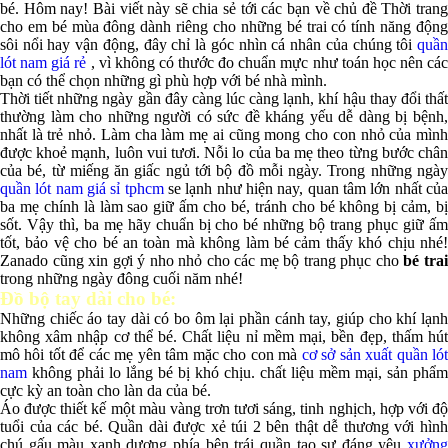
bé. Hôm nay! Bài viết này sẽ chia sẻ tới các bạn về chủ đề Thời trang
cho em bé mùa đông dành riêng cho những bé trai có tính năng động
sôi nổi hay vận động, đây chỉ là góc nhìn cá nhân của chúng tôi
quần
lót nam giá rẻ
, vì không có thước đo chuẩn mực như toán học nên các
bạn có thể chọn những gì phù hợp với bé nhà mình.
Thời tiết những ngày gần đây càng lúc càng lạnh, khí hậu thay đổi thất
thường làm cho những người có sức đề kháng yếu dễ dàng bị bệnh,
nhất là trẻ nhỏ. Làm cha làm mẹ ai cũng mong cho con nhỏ của mình
được khoẻ mạnh, luôn vui tươi. Nỗi lo của ba mẹ theo từng bước chân
của bé, từ miếng ăn giấc ngủ tới bộ đồ mỗi ngày. Trong những ngày
quần lót nam giá sỉ tphcm
se lạnh như hiện nay, quan tâm lớn nhất củ
ba mẹ chính là làm sao giữ ấm cho bé, tránh cho bé không bị cảm, bị
sốt. Vậy thì, ba mẹ hãy chuẩn bị cho bé những bộ trang phục giữ ấm
tốt, bảo vệ cho bé an toàn mà không làm bé cảm thấy khó chịu nhé!
Zanado cũng xin gợi ý nho nhỏ cho các mẹ bộ trang phục cho
bé tra
trong những ngày đông cuối năm nhé!
Đồ bộ tay dài cho bé:
Những chiếc áo tay dài có bo ôm lại phần cánh tay, giúp cho khí lạnh
không xâm nhập cơ thể bé. Chất liệu nỉ mềm mại, bền đẹp, thấm hút
mô hôi tốt để các mẹ yên tâm mặc cho con mà
cơ sở sản xuất quần ló
nam
không phải lo lắng bé bị khó chịu. chất liệu mềm mại, sản phẩm
cực kỳ an toàn cho làn da của bé.
Áo được thiết kế một màu vàng trơn tươi sáng, tinh nghịch, hợp với độ
tuổi của các bé. Quần dài được xẻ túi 2 bên thật dễ thương với hình
chú gấu màu xanh dương phía bên trái quần tạo sự đáng yêu
xưởng