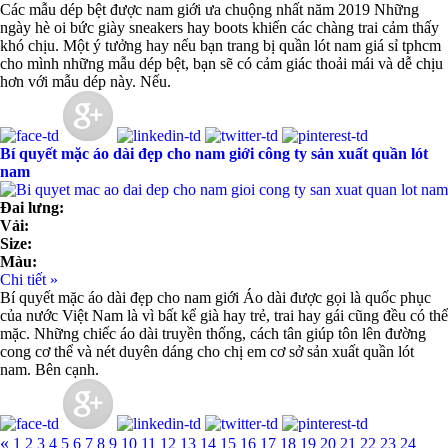
Các mẫu dép bệt được nam giới ưa chuộng nhất năm 2019 Những
ngày hè oi bức giày sneakers hay boots khiến các chàng trai cảm thấy
khó chịu. Một ý tưởng hay nếu bạn trang bị quần lót nam giá sỉ tphcm
cho mình những mẫu dép bệt, bạn sẽ có cảm giác thoải mái và dễ chịu
hơn với mẫu dép này. Nếu.
Bí quyết mặc áo dài đẹp cho nam giới công ty sản xuất quần lót
nam
Đai lưng:
Vải:
Size:
Màu:
Chi tiết »
Bí quyết mặc áo dài đẹp cho nam giới Áo dài được gọi là quốc phục
của nước Việt Nam là vì bất kể già hay trẻ, trai hay gái cũng đều có thể
mặc. Những chiếc áo dài truyền thống, cách tân giúp tôn lên đường
cong cơ thể và nét duyên dáng cho chị em cơ sở sản xuất quần lót
nam. Bên cạnh.
«
1
2
3
4
5
6
7
8
9
10
11
12
13
14
15
16
17
18
19
20
21
22
23
24