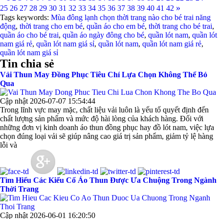
»
25
26
27
28
29
30
31
32
33
34
35
36
37
38
39
40
41
42
Tags keywords:
Mùa đông lạnh chọn thời trang nào cho bé trai năng
động
,
thời trang cho em bé
,
quần áo cho em bé
,
thời trang cho bé trai
,
quần áo cho bé trai
,
quần áo ngày đông cho bé
,
quần lót nam
,
quần lót
nam giá rẻ
,
quần lót nam giá sỉ
,
quần lót nam
,
quần lót nam giá rẻ
,
quần lót nam giá sỉ
Tin chia sẻ
Vải Thun May Đồng Phục Tiêu Chí Lựa Chọn Không Thể Bỏ
Qua
Cập nhật 2026-07-07 15:54:44
Trong lĩnh vực may mặc, chất liệu vải luôn là yếu tố quyết định đến
chất lượng sản phẩm và mức độ hài lòng của khách hàng. Đối với
những đơn vị kinh doanh áo thun đồng phục hay đồ lót nam, việc lựa
chọn đúng loại vải sẽ giúp nâng cao giá trị sản phẩm, giảm tỷ lệ hàng
lỗi và
Tìm Hiểu Các Kiểu Cổ Áo Thun Được Ưa Chuộng Trong Ngành
Thời Trang
Cập nhật 2026-06-01 16:20:50