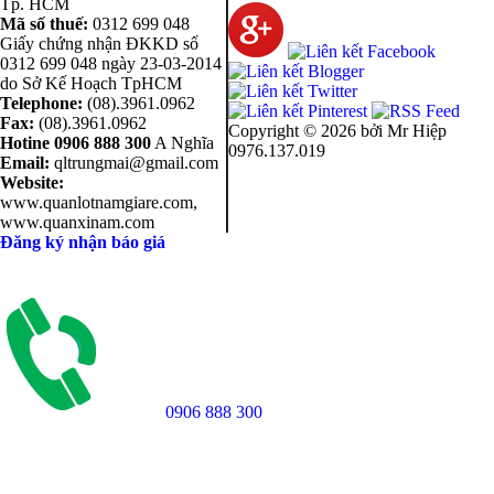
Tp. HCM
Mã số thuế:
0312 699 048
Giấy chứng nhận ĐKKD số
0312 699 048 ngày 23-03-2014
do Sở Kế Hoạch TpHCM
Telephone:
(08).3961.0962
Fax:
(08).3961.0962
Copyright ©
2026 bởi Mr Hiệp
Hotine
0906 888 300
A Nghĩa
0976.137.019
Email:
qltrungmai@gmail.com
Website:
www.quanlotnamgiare.com,
www.quanxinam.com
Đăng ký nhận báo giá
0906 888 300