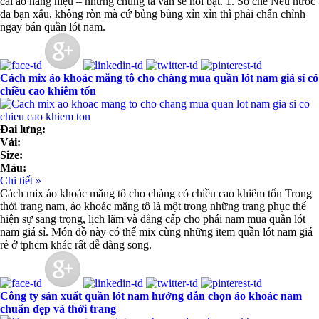
cái áo hàng hiệu – nhưng chúng ta vẫn sẽ nổi bật. 1. Sơ chế Nếu nước
da bạn xấu, không ròn mà cứ bủng bủng xỉn xỉn thì phải chấn chỉnh
ngay bán quần lót nam.
Cách mix áo khoác măng tô cho chàng mua quần lót nam giá sỉ có
chiều cao khiêm tốn
Đai lưng:
Vải:
Size:
Màu:
Chi tiết »
Cách mix áo khoác măng tô cho chàng có chiều cao khiêm tốn Trong
thời trang nam, áo khoác măng tô là một trong những trang phục thể
hiện sự sang trọng, lịch lãm và đẳng cấp cho phái nam mua quần lót
nam giá sỉ. Món đồ này có thể mix cùng những item quần lót nam giá
rẻ ở tphcm khác rất dễ dàng song.
Công ty sản xuất quần lót nam hướng dẫn chọn áo khoác nam
chuẩn đẹp và thời trang