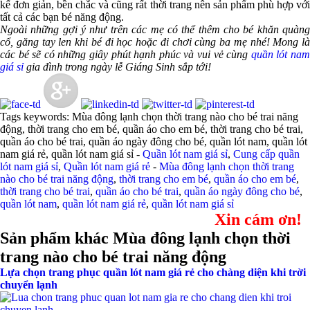
kế đơn giản, bền chắc và cũng rất thời trang nên sản phẩm phù hợp với
tất cả các bạn bé năng động.
Ngoài những gợi ý như trên các mẹ có thể thêm cho bé khăn quàng
cổ, găng tay len khi bé đi học hoặc đi chơi cùng ba mẹ nhé! Mong là
các bé sẽ có những giây phút hạnh phúc và vui vẻ cùng
quần lót na
giá sỉ
gia đình trong ngày lễ Giáng Sinh sắp tới!
Tags keywords: Mùa đông lạnh chọn thời trang nào cho bé trai năng
động, thời trang cho em bé, quần áo cho em bé, thời trang cho bé trai,
quần áo cho bé trai, quần áo ngày đông cho bé, quần lót nam, quần lót
nam giá rẻ, quần lót nam giá sỉ -
Quần lót nam giá sỉ
,
Cung cấp quần
lót nam giá sỉ
,
Quần lót nam giá rẻ
-
Mùa đông lạnh chọn thời trang
nào cho bé trai năng động
,
thời trang cho em bé
,
quần áo cho em bé
,
thời trang cho bé trai
,
quần áo cho bé trai
,
quần áo ngày đông cho bé
,
quần lót nam
,
quần lót nam giá rẻ
,
quần lót nam giá sỉ
Xin cám ơn!
Sản phẩm khác Mùa đông lạnh chọn thời
trang nào cho bé trai năng động
Lựa chọn trang phục quần lót nam giá rẻ cho chàng diện khi trời
chuyển lạnh