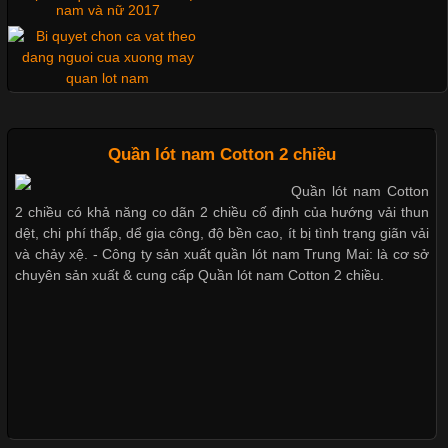
quan trọng tạo nên phong cách riêng cho từng sản phẩm. Mỗi
nam và nữ 2017
loại cổ áo sẽ mang đến một vẻ đẹp khác
Xu hướng thời trang trẻ và
Những Mẫu Áo Thun Đồng Phục Công Ty Được Ưa
quần lót nam giá sỉ
Quần lót nam Cotton 2 chiều
Chuộng Hiện Nay
Quần lót nam Cotton
2 chiều có khả năng co dãn 2 chiều cố định của hướng vải thun
Cập nhật 2026-06-01 14:23:34
dệt, chi phí thấp, dể gia công, độ bền cao, ít bị tình trạng giãn vải
Trong môi trường kinh doanh hiện đại, việc xây dựng hình ảnh
và chảy xệ. - Công ty sản xuất quần lót nam Trung Mai: là cơ sở
Giặt và bảo quản quần lót nam
chuyên nghiệp đóng vai trò quan trọng đối với sự phát triển của
chuyên sản xuất & cung cấp Quần lót nam Cotton 2 chiều.
đúng cách
doanh nghiệp. Một trong những giải pháp hiệu quả được nhiều
đơn vị lựa chọn hiện nay là sử dụng áo thun đồng phục công ty.
Không chỉ giúp tạo sự đồng bộ, áo thun
Mẫu quần lót nam giá rẻ sốt hè
2017