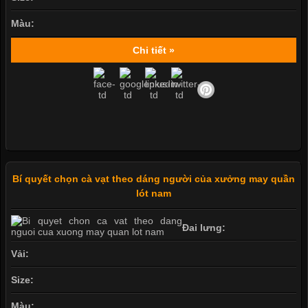
Màu:
Chi tiết »
Bí quyết chọn cà vạt theo dáng người của xưởng may quần
lót nam
Đai lưng:
Vải:
Size:
Màu: