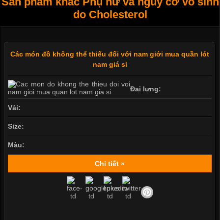
Sản phẩm khác Phụ nữ và nguy cơ vô sinh
do Cholesterol
Các món đồ không thể thiếu đối với nam giới mua quần lót
nam giá sỉ
Đai lưng:
Vải:
Size:
Màu:
Chi tiết »