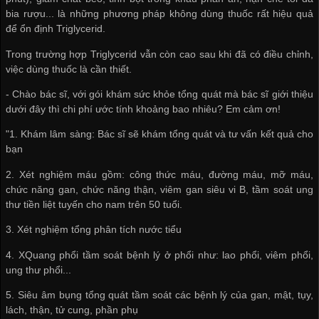
bia rượu... là những phương pháp không dùng thuốc rất hiệu quả
để ổn định Triglycerid.
Trong trường hợp Triglycerid vẫn còn cao sau khi đã có điều chỉnh,
việc dùng thuốc là cần thiết.
- Chào bác sĩ, với gói khám sức khỏe tổng quát mà bác sĩ giới thiệu
dưới đây thì chi phí ước tính khoảng bao nhiêu? Em cảm ơn!
"1. Khám lâm sàng: Bác sĩ sẽ khám tổng quát và tư vấn kết quả cho
bạn
2. Xét nghiệm máu gồm: công thức máu, đường máu, mỡ máu,
chức năng gan, chức năng thận, viêm gan siêu vi B, tầm soát ung
thư tiền liệt tuyến cho nam trên 50 tuổi.
3. Xét nghiệm tổng phân tích nước tiểu
4. XQuang phổi tầm soát bệnh lý ở phổi như: lao phổi, viêm phổi,
ung thư phổi...
5. Siêu âm bụng tổng quát tầm soát các bệnh lý của gan, mật, tụy,
lách, thận, tử cung, phần phụ