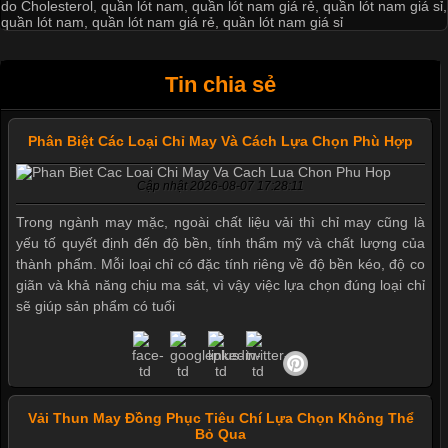
do Cholesterol
,
quần lót nam
,
quần lót nam giá rẻ
,
quần lót nam giá sỉ
,
quần lót nam
,
quần lót nam giá rẻ
,
quần lót nam giá sỉ
Tin chia sẻ
Phân Biệt Các Loại Chỉ May Và Cách Lựa Chọn Phù Hợp
Cập nhật 2026-08-07 17:28:11
Trong ngành may mặc, ngoài chất liệu vải thì chỉ may cũng là
yếu tố quyết định đến độ bền, tính thẩm mỹ và chất lượng của
thành phẩm. Mỗi loại chỉ có đặc tính riêng về độ bền kéo, độ co
giãn và khả năng chịu ma sát, vì vậy việc lựa chọn đúng loại chỉ
sẽ giúp sản phẩm có tuổi
Vải Thun May Đồng Phục Tiêu Chí Lựa Chọn Không Thể
Bỏ Qua