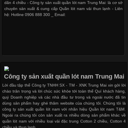
dãn 4 chiều - Công ty sản xuất quần lót nam Trung Mai: là cơ sở
Nguyên bộ quần lót nam Boxer
chuyên sản xuất & cung cấp Quần lót nam vải thun lạnh - Liên
thun lạnh giá rẻ
hệ: Hotline 0906 888 300 _ Email:
Những Loại Vải Thun Thông Dụng Và Đặc Điểm Nổi Bật
Dễ chịu hơn với quần lót nam
Cập nhật 2026-05-20 14:58:56
giá rẻ vải Cotton 4 chiều
Vải thun là một trong những chất liệu được sử dụng rộng rãi
nhất trong ngành thời trang nhờ đặc tính co giãn, mềm mại và
thoải mái khi mặc. Từ áo thun, đồ thể thao cho đến đồ lót nam,
vải thun luôn đóng vai trò quan trọng trong quá trình sản xuất.
Công ty sản xuất quần lót nam Trung Mai
Hiện nay, nhu cầu tìm kiếm quần lót nam giá
Lời đầu tập thể Công ty TNHH SX - TM - XNK Trung Mai xin gởi lời
chào trân trọng và lời chúc sức khỏe tới toàn thể Quí khách hàng,
quý Doanh nghiệp và các nhà đầu tư trong và ngoài nước đã tin
dùng sản phẩm hay ghé thăm website của chúng tôi. Chúng tôi là
công ty sản xuất quần lót nam với nhãn hiệu Quần lót nam T&M.
Xu Hướng Form Áo Thun Phổ Biến Trong Ngành May Mặc
Ngoài ra chúng tôi còn sản xuất ra nhiều dòng sản phẩm khác về
quần lót nam với nhiều loại vải đặc trung Cotton 2 chiều, Cotton 4
Cập nhật 2026-05-09 15:58:23
chiều và thun lạnh.