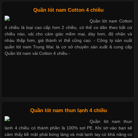
Chất Liệu Lycra Có Gì Đặc Biệt Trong Ngành Thời Trang?
Quần lót nam Cotton 4 chiều
Cập nhật 2026-05-27 17:03:46
Quần lót nam Cotton
Những mẩu quần lót nam
Vải Lycra Là Gì? Chất Liệu Co Giãn Được Ưa Chuộng Trong
4 chiều là loại cao cấp hơn 2 chiều, có thể co dãn theo bất cứ
thông dụng hiện nay
Ngành May Mặc Trong ngành thời trang hiện đại, các loại vải có
chiều nào, vải cho cảm giác mềm mại, dày hơn, độ nhăn và
khả năng co giãn tốt ngày càng được ưa chuộng nhằm mang lại
nhàu thấp hơn, giá thành vì thế cũng cao. - Công ty sản xuất
cảm giác thoải mái cho người mặc. Trong đó, vải Lycra là một
quần lót nam Trung Mai: là cơ sở chuyên sản xuất & cung cấp
trong những chất liệu nổi bật nhờ độ đàn hồi cao,
Quần lót nam vải Cotton 4 chiều -
Bộ sưu tập quần lót nam Boxer
TpHCM
Chất Liệu Bamboo Xu Hướng Mới Trong Ngành Thời Trang
Cập nhật 2026-05-21 14:59:25
Quần lót nam boxer thun lạnh
Quần lót nam thun lạnh 4 chiều
Trong những năm gần đây, vải Bamboo đang trở thành một
trong những chất liệu được yêu thích trong ngành thời trang
Quần lót nam thun
nhờ đặc tính mềm mại, thoáng khí và thân thiện với môi trường.
lạnh 4 chiều có thành phần là 100% sợi PE. Khi sờ vào bạn sẽ
Không chỉ được ứng dụng trong quần áo thường ngày, loại vải
cảm thấy bề mặt phải bóng láng và mát lạnh tay có khả năng co
này còn xuất hiện nhiều trong các sản phẩm đồ lót