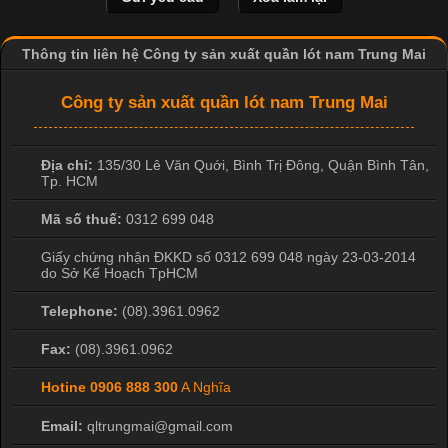
Thông tin liên hệ Công ty sản xuất quần lót nam Trung Mai
Công Nghệ In Chuyển Nhiệt Trong Ngành Thời Trang Hiện
Đại
Công ty sản xuất quần lót nam Trung Mai
Cập nhật 2026-04-21 15:41:03
Địa chỉ:
135/30 Lê Văn Quới, Bình Trị Đông
,
Quận Bình Tân
,
In Chuyển Nhiệt Là Gì? Công Nghệ In Hiện Đại Trong Ngành
Tp. HCM
May Mặc Trong ngành in ấn và thời trang, in chuyển nhiệt đang
là một trong những công nghệ phổ biến nhờ khả năng tạo ra
Mã số thuế:
0312 699 048
hình ảnh sắc nét và bền màu. Đặc biệt, kỹ thuật này được ứng
Giấy chứng nhận ĐKKD số 0312 699 048 ngày 23-03-2014
dụng rộng rãi trong sản xuất áo thun, đồ thể thao
do Sở Kế Hoạch TpHCM
Telephone:
(08).3961.0962
Fax:
(08).3961.0962
Hotine
0906 888 300
A Nghĩa
Email:
qltrungmai@gmail.com