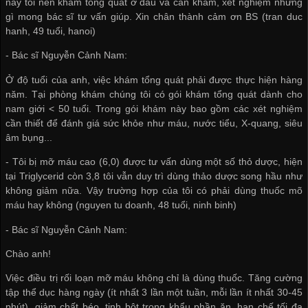
nay tôi nên khám tổng quát ở đâu và cần khám, xét nghiệm những
gì mong bác sĩ tư vấn giúp. Xin chân thành cảm ơn BS (tran duc
hanh, 49 tuổi, hanoi)
- Bác sĩ Nguyễn Cảnh Nam:
Ở độ tuổi của anh, việc khám tổng quát phải được thực hiện hàng
năm. Tại phòng khám chúng tôi có gói khám tổng quát dành cho
nam giới < 50 tuổi. Trong gói khám này bao gồm các xét nghiệm
cần thiết để đánh giá sức khỏe như máu, nước tiểu, X-quang, siêu
âm bụng...
- Tôi bị mỡ máu cao (6,0) được tư vấn dùng một số thỏ dược, hiện
tại Triglycerid còn 3,8 tôi vẫn duy trì dùng thảo dược song hầu như
không giảm nữa. Vậy trường hợp của tôi có phải dùng thuốc mõ
máu hay không (nguyen tu doanh, 48 tuổi, ninh binh)
- Bác sĩ Nguyễn Cảnh Nam:
Chào anh!
Việc điều trị rối loạn mỡ máu không chỉ là dùng thuốc. Tăng cường
tập thể dục hàng ngày (ít nhất 3 lần một tuần, mỗi lần ít nhất 30-45
phút), giảm chất béo, tinh bột trong khẩu phần ăn, hạn chế tối đa