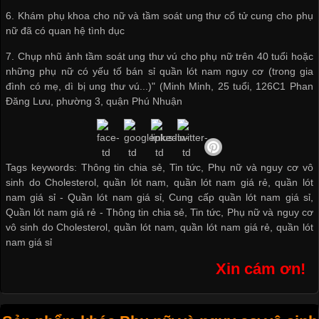
6. Khám phụ khoa cho nữ và tầm soát ung thư cổ tử cung cho phụ
nữ đã có quan hệ tình dục
7. Chụp nhũ ảnh tầm soát ung thư vú cho phụ nữ trên 40 tuổi hoặc
những phụ nữ có yếu tố
bán sỉ quần lót nam
nguy cơ (trong gia
đình có mẹ, dì bị ung thư vú...)" (Minh Minh, 25 tuổi, 126C1 Phan
Đăng Lưu, phường 3, quận Phú Nhuận
Tags keywords: Thông tin chia sẻ, Tin tức, Phụ nữ và nguy cơ vô
sinh do Cholesterol, quần lót nam, quần lót nam giá rẻ, quần lót
nam giá sỉ -
Quần lót nam giá sỉ
,
Cung cấp quần lót nam giá sỉ
,
Quần lót nam giá rẻ
-
Thông tin chia sẻ
,
Tin tức
,
Phụ nữ và nguy cơ
vô sinh do Cholesterol
,
quần lót nam
,
quần lót nam giá rẻ
,
quần lót
nam giá sỉ
Xin cám ơn!