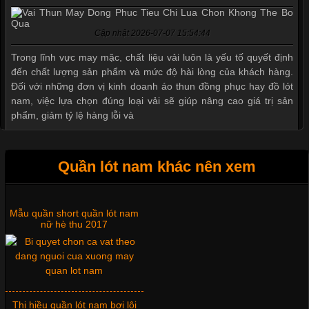
Cập nhật 2026-07-07 15:54:44
Trong lĩnh vực may mặc, chất liệu vải luôn là yếu tố quyết định
đến chất lượng sản phẩm và mức độ hài lòng của khách hàng.
Đối với những đơn vị kinh doanh áo thun đồng phục hay đồ lót
nam, việc lựa chọn đúng loại vải sẽ giúp nâng cao giá trị sản
phẩm, giảm tỷ lệ hàng lỗi và
Quần lót nam khác nên xem
Tìm Hiểu Các Kiểu Cổ Áo Thun Được Ưa Chuộng Trong
Ngành Thời Trang
Mẫu quần short quần lót nam
nữ hè thu 2017
Cập nhật 2026-06-01 16:20:50
Áo thun là một trong những trang phục phổ biến nhất hiện nay
nhờ tính tiện dụng, dễ phối đồ và phù hợp với nhiều đối tượng.
Bên cạnh chất liệu và kiểu dáng, phần cổ áo cũng là yếu tố
Thị hiều quần lót nam bơi lội