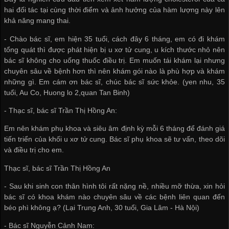
hai đối tác tại cùng thời điểm và ảnh hưởng của hàm lượng này lên
khả năng mang thai.
- Chào bác sĩ, em hiện 35 tuổi, cách đây 6 tháng, em có đi khám
tổng quát thì được phát hiện bị u xơ tử cung, u kích thước nhỏ nên
bác sĩ không cho uống thuốc điều trị. Em muốn tái khám lại nhưng
chuyên sâu về bệnh hơn thì nên khám gói nào là phù hợp và khám
những gì. Em cám ơn bác sĩ, chúc bác sĩ sức khỏe. (yen nhu, 35
tuổi, Au Co, Huong lo 2,quan Tan Binh)
- Thạc sĩ, bác sĩ Trần Thị Hồng An:
Em nên khám phụ khoa và siêu âm định kỳ mỗi 6 tháng để đánh giá
tiến triển của khối u xơ tử cung. Bác sĩ phụ khoa sẽ tư vấn, theo dõi
và điều trị cho em.
Thạc sĩ, bác sĩ Trần Thị Hồng An
- Sau khi sinh con thân hình tôi rất nặng nề, nhiều mỡ thừa, xin hỏi
bác sĩ có khoa khám nào chuyên sâu về các bệnh liên quan đến
béo phì không ạ? (Lại Trung Anh, 30 tuổi, Gia Lâm - Hà Nội)
- Bác sĩ Nguyễn Cảnh Nam: