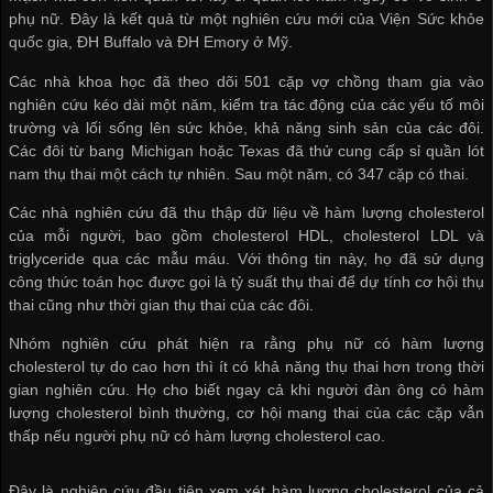
phụ nữ. Đây là kết quả từ một nghiên cứu mới của Viện Sức khỏe
quốc gia, ĐH Buffalo và ĐH Emory ở Mỹ.
Các nhà khoa học đã theo dõi 501 cặp vợ chồng tham gia vào
nghiên cứu kéo dài một năm, kiểm tra tác động của các yếu tố môi
trường và lối sống lên sức khỏe, khả năng sinh sản của các đôi.
Các đôi từ bang Michigan hoặc Texas đã thử
cung cấp sỉ quần lót
nam
thụ thai một cách tự nhiên. Sau một năm, có 347 cặp có thai.
Các nhà nghiên cứu đã thu thập dữ liệu về hàm lượng cholesterol
của mỗi người, bao gồm cholesterol HDL, cholesterol LDL và
triglyceride qua các mẫu máu. Với thông tin này, họ đã sử dụng
công thức toán học được gọi là tỷ suất thụ thai để dự tính cơ hội thụ
thai cũng như thời gian thụ thai của các đôi.
Nhóm nghiên cứu phát hiện ra rằng phụ nữ có hàm lượng
cholesterol tự do cao hơn thì ít có khả năng thụ thai hơn trong thời
gian nghiên cứu. Họ cho biết ngay cả khi người đàn ông có hàm
lượng cholesterol bình thường, cơ hội mang thai của các cặp vẫn
thấp nếu người phụ nữ có hàm lượng cholesterol cao.
Đây là nghiên cứu đầu tiên xem xét hàm lượng cholesterol của cả