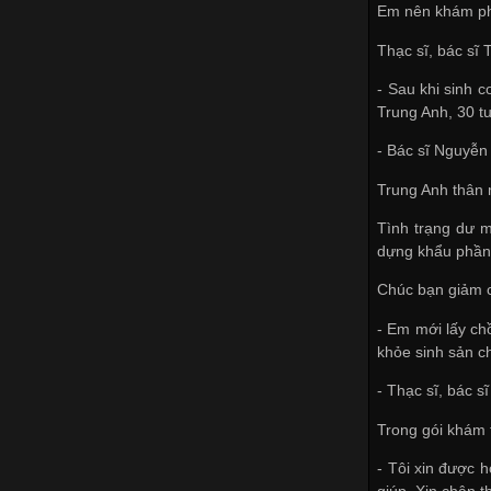
Em nên khám phụ 
Thạc sĩ, bác sĩ
- Sau khi sinh 
Trung Anh, 30 tu
- Bác sĩ Nguyễ
Trung Anh thân
Tình trạng dư m
dựng khẩu phần 
Chúc bạn giảm 
- Em mới lấy c
khỏe sinh sản c
- Thạc sĩ, bác s
Trong gói khám 
- Tôi xin được 
giúp. Xin chân t