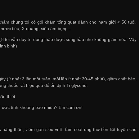
hám chúng tôi có gói khám tổng quát dành cho nam giới < 50 tuổi.
nước tiểu, X-quang, siêu âm bụng...
 3,8 tôi vẫn duy trì dùng thảo dược song hầu như không giảm nữa. Vậy
inh binh)
y (ít nhất 3 lần một tuần, mỗi lần ít nhất 30-45 phút), giảm chất béo,
ng thuốc rất hiệu quả để ổn định Triglycerid.
ần thiết.
 phí ước tính khoảng bao nhiêu? Em cảm ơn!
g thận, viêm gan siêu vi B, tầm soát ung thư tiền liệt tuyến cho