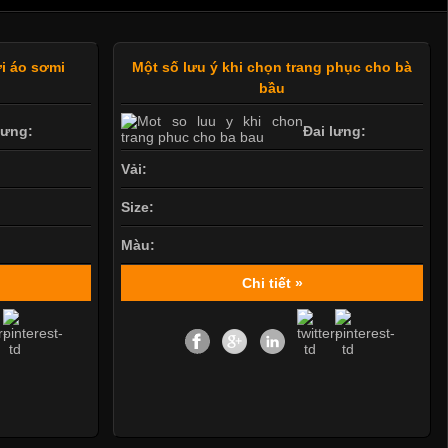
i áo sơmi
Một số lưu ý khi chọn trang phục cho bà
bầu
lưng:
Đai lưng:
Vải:
Size:
Màu:
Chi tiết »