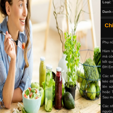
Loại:
Danh 
Chi
Phụ nữ
Hàm l
mà còn
kết qu
ĐH Em
Các n
kéo dà
lên s
hoặc 
Sau mộ
Các nh
người,