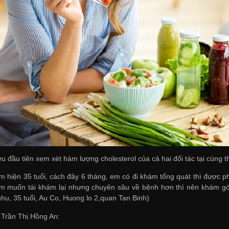
ứu đầu tiên xem xét hàm lượng cholesterol của cả hai đối tác tại cùn
em hiện 35 tuổi, cách đây 6 tháng, em có đi khám tổng quát thì được p
 Em muốn tái khám lại nhưng chuyên sâu về bệnh hơn thì nên khám g
nhu, 35 tuổi, Au Co, Huong lo 2,quan Tan Binh)
ĩ Trần Thị Hồng An: