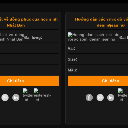
iệt về đồng phục của học sinh
Hướng dẫn cách mix đồ vớ
Nhật Bản
denim/jean nữ
Đai lưng:
Đai 
Vải:
Size:
Màu:
Chi tiết »
Chi tiết »