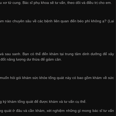
 xơ tử cung. Bác sĩ phụ khoa sẽ tư vấn, theo dõi và điều trị cho em.
khám nào chuyên sâu về các bệnh liên quan đến béo phì không ạ? (Lại
 và sau sanh. Bạn có thể đến khám tại trung tâm dinh dưỡng để xây
 đốt năng lượng dư thừa để giảm cân.
muốn hỏi gói khám sức khỏe tổng quát này có bao gồm khám về sức
g ký khám tổng quát để được khám và tư vấn cụ thể.
tổng quát ở đâu và cần khám, xét nghiệm những gì mong bác sĩ tư vấn