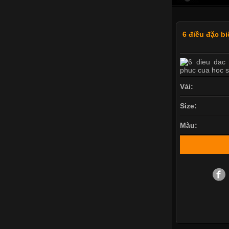
6 điều đặc b
Vải:
Size:
Màu: