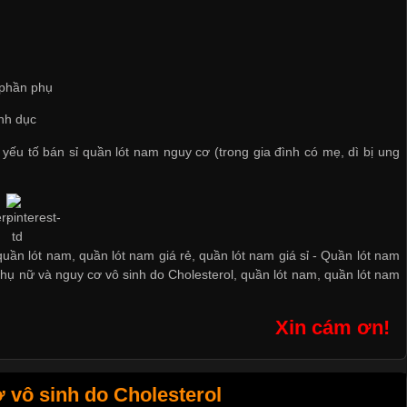
, phần phụ
nh dục
 yếu tố
bán sỉ quần lót nam
nguy cơ (trong gia đình có mẹ, dì bị ung
quần lót nam, quần lót nam giá rẻ, quần lót nam giá sỉ -
Quần lót nam
hụ nữ và nguy cơ vô sinh do Cholesterol
,
quần lót nam
,
quần lót nam
Xin cám ơn!
vô sinh do Cholesterol