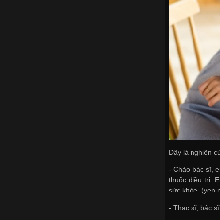
Đây là nghiên c
- Chào bác sĩ, 
thuốc điều trị.
sức khỏe. (yen 
- Thạc sĩ, bác s