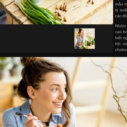
mẫu má
tỷ suấ
các đô
Nhóm n
cao hơ
biết n
hội m
choles