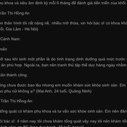
khoa và siêu âm định kỳ mỗi 6 tháng để đánh giá tiến triển của khối u
 Trần Thị Hồng An
con thân hình tôi rất nặng nề, nhiều mỡ thừa, xin hỏi bác sĩ có khoa 
ổi, Gia Lâm - Hà Nội)
n Cảnh Nam:
 mến
ỡ sau khi sinh một phần là do tình trạng dinh dưỡng quá mức trước
ăn phù hợp. Ngoài ra, bạn nên tranh thủ tập thể dục hàng ngày nhằm
cân thành công.
hồng chưa được bao lâu nhưng em muốn khám sức khỏe sinh sản. Em 
ho phụ nữ không ạ? (Mai Anh, 24 tuổi, Quảng Ninh)
ĩ Trần Thị Hồng An:
tổng quát có khám phụ khoa và tư vấn sức khỏe sinh sản. Em nên đăn
hỏi bác sĩ: 4 năm nay tôi chưa khám tổng quát vậy nay tôi nên khám 
hành cảm ơn BS (tran duc hanh, 49 tuổi, hanoi)