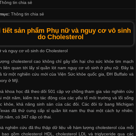
Thông tin chia sẻ
mục:
Thông tin chia sẻ
 tiết sản phẩm Phụ nữ và nguy cơ vô sinh
do Cholesterol
 và nguy cơ vô sinh do Cholesterol
ượng cholesterol cao không chỉ gây tổn hại cho sức khỏe tim mạch
 liên quan tới
lấy sỉ quần lót nam
nguy cơ vô sinh ở phụ nữ. Đây là
ả từ một nghiên cứu mới của Viện Sức khỏe quốc gia, ĐH Buffalo và
ory ở Mỹ.
hà khoa học đã theo dõi 501 cặp vợ chồng tham gia vào nghiên cứu
i một năm, kiểm tra tác động của các yếu tố môi trường và lối sống
ức khỏe, khả năng sinh sản của các đôi. Các đôi từ bang Michigan
Texas đã thử
cung cấp sỉ quần lót nam
thụ thai một cách tự nhiên.
t năm, có 347 cặp có thai.
à nghiên cứu đã thu thập dữ liệu về hàm lượng cholesterol của mỗi
 bao gồm cholesterol HDL, cholesterol LDL và triglyceride qua các