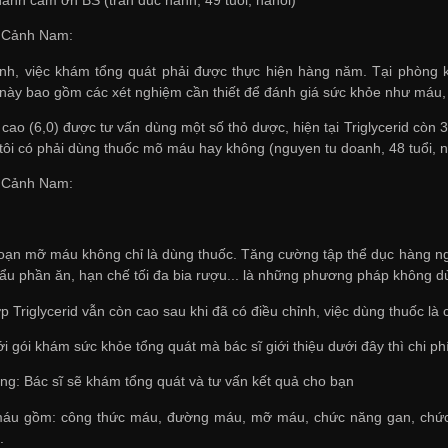
n Cảnh Nam:
nh, việc khám tổng quát phải được thực hiện hàng năm. Tại phòng k
này bao gồm các xét nghiệm cần thiết để đánh giá sức khỏe như máu, 
 cao (6,0) được tư vấn dùng một số thỏ dược, hiện tại Triglycerid còn
tôi có phải dùng thuốc mõ máu hay không (nguyen tu doanh, 48 tuổi, n
n Cảnh Nam:
i loạn mỡ máu không chỉ là dùng thuốc. Tăng cường tập thể dục hàng ngà
hẩu phần ăn, hạn chế tối đa bia rượu... là những phương pháp không dù
 Triglycerid vẫn còn cao sau khi đã có điều chỉnh, việc dùng thuốc là c
với gói khám sức khỏe tổng quát mà bác sĩ giới thiệu dưới đây thì chi
ng: Bác sĩ sẽ khám tổng quát và tư vấn kết quả cho bạn
áu gồm: công thức máu, đường máu, mỡ máu, chức năng gan, chức năn
.