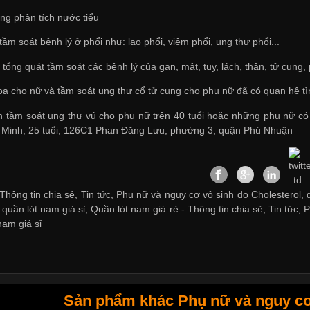
ổng phân tích nước tiểu
ầm soát bệnh lý ở phổi như: lao phổi, viêm phổi, ung thư phổi...
tổng quát tầm soát các bệnh lý của gan, mật, tụy, lách, thận, tử cung
a cho nữ và tầm soát ung thư cổ tử cung cho phụ nữ đã có quan hệ tì
 tầm soát ung thư vú cho phụ nữ trên 40 tuổi hoặc những phụ nữ có
nh Minh, 25 tuổi, 126C1 Phan Đăng Lưu, phường 3, quận Phú Nhuận
hông tin chia sẻ, Tin tức, Phụ nữ và nguy cơ vô sinh do Cholesterol, 
quần lót nam giá sỉ
,
Quần lót nam giá rẻ
-
Thông tin chia sẻ
,
Tin tức
,
P
nam giá sỉ
Sản phẩm khác Phụ nữ và nguy cơ 