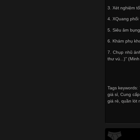
3. Xét nghiệm t
4. XQuang phổi t
5. Siêu âm bụng 
6. Khám phụ kho
7. Chụp nhũ ảnh
thư vú...)" (Mi
Tags keywords: T
giá sỉ
,
Cung cấp 
giá rẻ
,
quần lót 