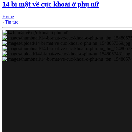
14 bí mật về cực khoái ở phụ nữ
Home
›
Tin tức