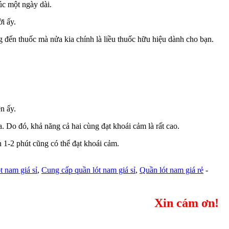
úc một ngày dài.
i ấy.
g đến thuốc mà nửa kia chính là liều thuốc hữu hiệu dành cho bạn.
n ấy.
. Do đó, khả năng cả hai cùng đạt khoái cảm là rất cao.
 1-2 phút cũng có thể đạt khoái cảm.
t nam giá sỉ
,
Cung cấp quần lót nam giá sỉ
,
Quần lót nam giá rẻ
-
Xin cám ơn!