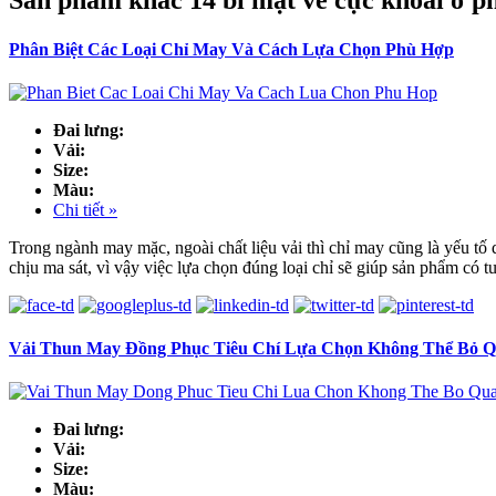
Sản phẩm khác 14 bí mật về cực khoái ở p
Phân Biệt Các Loại Chỉ May Và Cách Lựa Chọn Phù Hợp
Đai lưng:
Vải:
Size:
Màu:
Chi tiết »
Trong ngành may mặc, ngoài chất liệu vải thì chỉ may cũng là yếu tố 
chịu ma sát, vì vậy việc lựa chọn đúng loại chỉ sẽ giúp sản phẩm có tu
Vải Thun May Đồng Phục Tiêu Chí Lựa Chọn Không Thể Bỏ 
Đai lưng:
Vải:
Size:
Màu: