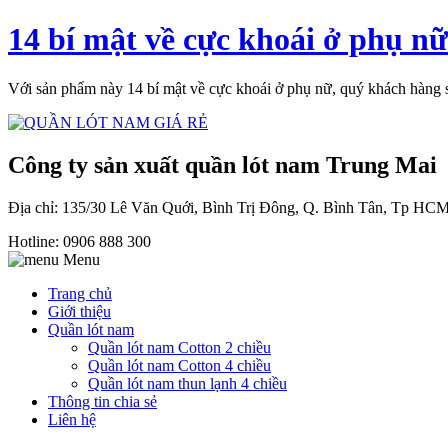
14 bí mật về cực khoái ở phụ nữ
Với sản phẩm này 14 bí mật về cực khoái ở phụ nữ, quý khách hàng sẽ
Công ty sản xuất quần lót nam Trung Mai
Địa chỉ: 135/30 Lê Văn Quới, Bình Trị Đông, Q. Bình Tân, Tp HC
Hotline: 0906 888 300
Menu
Trang chủ
Giới thiệu
Quần lót nam
Quần lót nam Cotton 2 chiều
Quần lót nam Cotton 4 chiều
Quần lót nam thun lạnh 4 chiều
Thông tin chia sẻ
Liên hệ