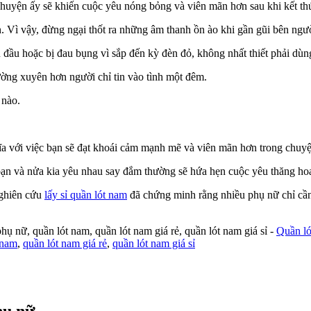
huyện ấy sẽ khiến cuộc yêu nóng bỏng và viên mãn hơn sau khi kết th
n. Vì vậy, đừng ngại thốt ra những âm thanh ồn ào khi gần gũi bên ngườ
 đầu hoặc bị đau bụng vì sắp đến kỳ đèn đỏ, không nhất thiết phải dùn
ờng xuyên hơn người chỉ tin vào tình một đêm.
 nào.
hĩa với việc bạn sẽ đạt khoái cảm mạnh mẽ và viên mãn hơn trong chuyệ
 bạn và nửa kia yêu nhau say đắm thường sẽ hứa hẹn cuộc yêu thăng hoa
nghiên cứu
lấy sỉ quần lót nam
đã chứng minh rằng nhiều phụ nữ chỉ cần
hụ nữ, quần lót nam, quần lót nam giá rẻ, quần lót nam giá sỉ -
Quần ló
 nam
,
quần lót nam giá rẻ
,
quần lót nam giá sỉ