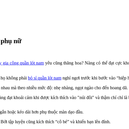
ở phụ nữ
 gia công quần lót nam
yêu cũng thăng hoa? Nàng có thể đạt cực kho
, họ không phải
bỏ sỉ quần lót nam
nghỉ ngơi trước khi bước vào “hiệp h
g nhau mà theo nhiều mức độ: nhẹ nhàng, ngọt ngào cho đến hoang dã.
àng đạt khoái cảm khi được kích thích vào "núi đôi" và thậm chí chỉ l
ngắn hoặc kéo dài hơn phụ thuộc màn dạo đầu.
 Bởi tập luyện cũng kích thích “cô bé” và khiến bạn lên đỉnh.