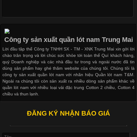
Cập nhật 2026-05-09 15:58:23
Các Form Áo Thun Phổ Biến Hiện Nay Và Xu Hướng Trong
Ngành May Mặc Áo thun là một trong những trang phục quen
thuộc và được sử dụng phổ biến nhất hiện nay. Không chỉ đa
Công ty sản xuất quần lót nam Trung Mai
dạng về màu sắc hay chất liệu, áo thun còn có nhiều form dáng
Lời đầu tập thể Công ty TNHH SX - TM - XNK Trung Mai xin gởi lời
khác nhau để phù hợp với từng phong cách thời trang và nhu
chào trân trọng và lời chúc sức khỏe tới toàn thể Quí khách hàng,
cầu
quý Doanh nghiệp và các nhà đầu tư trong và ngoài nước đã tin
dùng sản phẩm hay ghé thăm website của chúng tôi. Chúng tôi là
công ty sản xuất quần lót nam với nhãn hiệu Quần lót nam T&M.
Ngoài ra chúng tôi còn sản xuất ra nhiều dòng sản phẩm khác về
quần lót nam với nhiều loại vải đặc trung Cotton 2 chiều, Cotton 4
Khám Phá Áo Phông Trang Phục Phổ Biến Nhất Hiện Nay
chiều và thun lạnh.
Cập nhật 2026-04-24 17:24:50
ĐĂNG KÝ NHẬN BÁO GIÁ
Áo phông là một trong những trang phục phổ biến nhất trong
đời sống hiện đại nhờ sự tiện lợi, thoải mái và dễ phối đồ.
Không chỉ xuất hiện trong thời trang thường ngày, áo phông còn
được ứng dụng rộng rãi trong ngành sản xuất may mặc, đặc