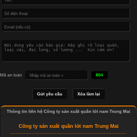
biệt là các sản phẩm từ vải thun. Hiện nay,
Công Nghệ In Chuyển Nhiệt Trong Ngành Thời Trang Hiện
Đại
Cập nhật 2026-04-21 15:41:03
In Chuyển Nhiệt Là Gì? Công Nghệ In Hiện Đại Trong Ngành
Mã an toàn
804
May Mặc Trong ngành in ấn và thời trang, in chuyển nhiệt đang
là một trong những công nghệ phổ biến nhờ khả năng tạo ra
hình ảnh sắc nét và bền màu. Đặc biệt, kỹ thuật này được ứng
dụng rộng rãi trong sản xuất áo thun, đồ thể thao
Thông tin liên hệ Công ty sản xuất quần lót nam Trung Mai
Công ty sản xuất quần lót nam Trung Mai