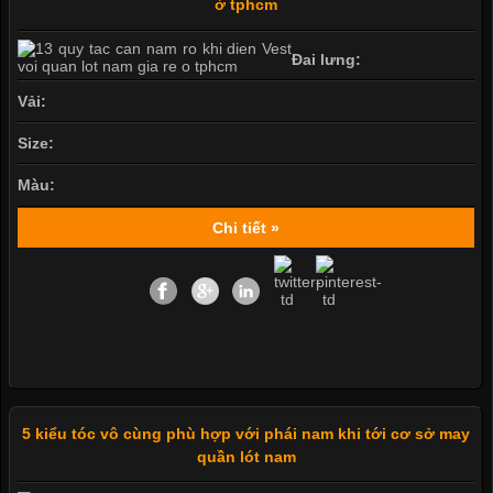
ở tphcm
Đai lưng:
Vải:
Size:
Màu:
Chi tiết »
5 kiểu tóc vô cùng phù hợp với phái nam khi tới cơ sở may
quần lót nam