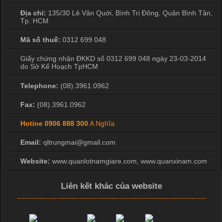
Địa chỉ:
135/30 Lê Văn Quới, Bình Trị Đông
,
Quận Bình Tân
,
Tp. HCM
Mã số thuế:
0312 699 048
Giấy chứng nhận ĐKKD số 0312 699 048 ngày 23-03-2014
do Sở Kế Hoạch TpHCM
Telephone:
(08).3961.0962
Fax:
(08).3961.0962
Hotine
0906 888 300
A Nghĩa
Email:
qltrungmai@gmail.com
Website:
www.quanlotnamgiare.com, www.quanxinam.com
Liên kết khác của website