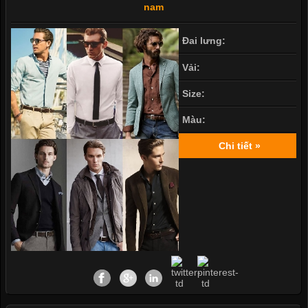
nam
Đai lưng:
Vải:
Size:
Màu:
Chi tiết »