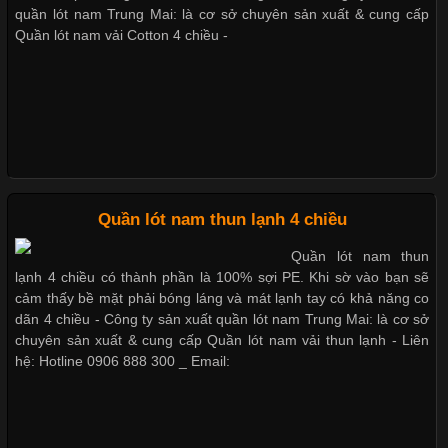
Quần lót nam boxer thun lạnh
nhờ đặc tính mềm mại, thoáng khí và thân thiện với môi trường.
quần lót nam Trung Mai: là cơ sở chuyên sản xuất & cung cấp
Không chỉ được ứng dụng trong quần áo thường ngày, loại vải
Quần lót nam vải Cotton 4 chiều -
này còn xuất hiện nhiều trong các sản phẩm đồ lót
Nguyên bộ quần lót nam Boxer thun lạnh giá rẻ
Dễ chịu hơn với quần lót nam giá rẻ vải Cotton 4 chiều
Những Loại Vải Thun Thông Dụng Và Đặc Điểm Nổi Bật
Cập nhật 2026-05-20 14:58:56
Quần lót nam thun lạnh 4 chiều
Vải thun là một trong những chất liệu được sử dụng rộng rãi
Quần lót nam thun
nhất trong ngành thời trang nhờ đặc tính co giãn, mềm mại và
lạnh 4 chiều có thành phần là 100% sợi PE. Khi sờ vào bạn sẽ
thoải mái khi mặc. Từ áo thun, đồ thể thao cho đến đồ lót nam,
cảm thấy bề mặt phải bóng láng và mát lạnh tay có khả năng co
vải thun luôn đóng vai trò quan trọng trong quá trình sản xuất.
dãn 4 chiều - Công ty sản xuất quần lót nam Trung Mai: là cơ sở
Hiện nay, nhu cầu tìm kiếm quần lót nam giá
chuyên sản xuất & cung cấp Quần lót nam vải thun lạnh - Liên
hệ: Hotline 0906 888 300 _ Email:
Xu Hướng Form Áo Thun Phổ Biến Trong Ngành May Mặc