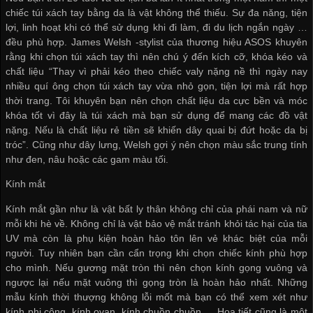
chiếc túi xách tay bằng da là vật không thể thiếu. Sự đa năng, tiện
lợi, linh hoạt khi có thể sử dụng khi đi làm, đi du lịch ngắn ngày …
đều phù hợp. James Welsh -stylist của thương hiệu ASOS khuyên
rằng khi chọn túi xách tay thì nên chú ý đến kích cỡ, khóa kéo và
chất liệu “Thay vì phải kéo theo chiếc valy nặng nề thì ngày nay
nhiều quí ông chọn túi xách tay vừa nhỏ gọn, tiện lợi mà rất hợp
thời trang. Tôi khuyên bạn nên chọn chất liệu da cực bền và móc
khóa tốt vì đây là túi xách mà bạn sử dụng để mang các đồ vật
nặng. Nếu là chất liệu rẻ tiền sẽ khiến dây quai bị đứt hoặc da bị
tróc”. Cũng như dây lưng, Welsh gợi ý nên chọn màu sắc trung tính
như đen, nâu hoặc các gam màu tối.
Kính mắt
Kính mắt gần như là vật bất ly thân không chỉ của phái nam và nữ
mỗi khi hè về. Không chỉ là vật bảo vệ mắt tránh khỏi tác hại của tia
UV mà còn là phụ kiện hoàn hảo tôn lên vẻ khác biệt của mỗi
người. Tuy nhiên bạn cần cẩn trọng khi chọn chiếc kính phù hợp
cho mình. Nếu gương mặt tròn thì nên chọn kính gọng vuông và
ngược lại nếu mặt vuông thì gọng tròn là hoàn hảo nhất. Những
mẫu kính thời thượng không lỗi mốt mà bạn có thể xem xét như
kính phi công, kính ovan, kính chuồn chuồn … Họa tiết cũng là một