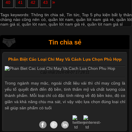
»
40
41
42
43
Tags keywords:
Thông tin chia sẻ
,
Tin tức
,
Top 5 phụ kiện bất ly thân
chàng nào cũng nên có
,
quần lót nam
,
quần lót nam giá rẻ
,
quần lót
nam giá sỉ
,
quần lót nam
,
quần lót nam giá rẻ
,
quần lót nam giá sỉ
Tin chia sẻ
Phân Biệt Các Loại Chỉ May Và Cách Lựa Chọn Phù Hợp
Cập nhật 2026-08-07 17:28:11
Trong ngành may mặc, ngoài chất liệu vải thì chỉ may cũng là
yếu tố quyết định đến độ bền, tính thẩm mỹ và chất lượng của
thành phẩm. Mỗi loại chỉ có đặc tính riêng về độ bền kéo, độ co
giãn và khả năng chịu ma sát, vì vậy việc lựa chọn đúng loại chỉ
sẽ giúp sản phẩm có tuổi