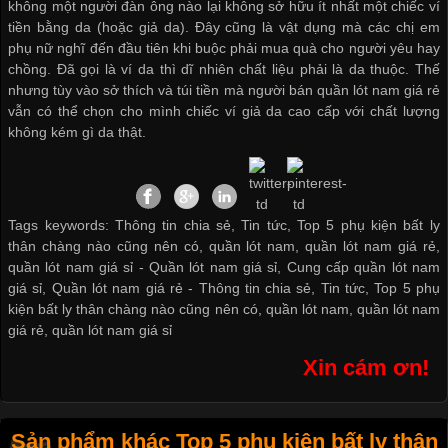
không một người đàn ông nào lại không sở hữu ít nhất một chiếc ví
tiền bằng da (hoặc giả da). Đây cũng là vật dụng mà các chị em
phụ nữ nghĩ đến đầu tiên khi buộc phải mua quà cho người yêu hay
chồng. Đã gọi là ví da thì dĩ nhiên chất liệu phải là da thuộc. Thế
nhưng tùy vào sở thích và túi tiền mà người
bán quần lót nam giá rẻ
vẫn có thể chọn cho mình chiếc ví giả da cao cấp với chất lượng
không kém gì da thật.
Tags keywords: Thông tin chia sẻ, Tin tức, Top 5 phụ kiện bất ly
thân chàng nào cũng nên có, quần lót nam, quần lót nam giá rẻ,
quần lót nam giá sỉ -
Quần lót nam giá sỉ
,
Cung cấp quần lót nam
giá sỉ
,
Quần lót nam giá rẻ
-
Thông tin chia sẻ
,
Tin tức
,
Top 5 phụ
kiện bất ly thân chàng nào cũng nên có
,
quần lót nam
,
quần lót nam
giá rẻ
,
quần lót nam giá sỉ
Xin cám ơn!
Sản phẩm khác Top 5 phụ kiện bất ly thân