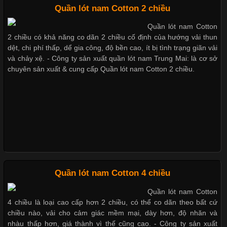
Thị hiều quần lót nam bơi lội nam và nữ 2017
Quần lót nam Cotton 2 chiều
Quần lót nam Cotton
Chất Liệu Lycra Có Gì Đặc Biệt Trong Ngành Thời Trang?
2 chiều có khả năng co dãn 2 chiều cố định của hướng vải thun
Xu hướng thời trang trẻ và quần lót nam giá sỉ
dệt, chi phí thấp, dể gia công, độ bền cao, ít bị tình trạng giãn vải
Cập nhật 2026-05-27 17:03:46
và chảy xệ. - Công ty sản xuất quần lót nam Trung Mai: là cơ sở
chuyên sản xuất & cung cấp Quần lót nam Cotton 2 chiều.
Vải Lycra Là Gì? Chất Liệu Co Giãn Được Ưa Chuộng Trong
Giặt và bảo quản quần lót nam đúng cách
Ngành May Mặc Trong ngành thời trang hiện đại, các loại vải có
khả năng co giãn tốt ngày càng được ưa chuộng nhằm mang lại
cảm giác thoải mái cho người mặc. Trong đó, vải Lycra là một
trong những chất liệu nổi bật nhờ độ đàn hồi cao,
Mẫu quần lót nam giá rẻ sốt hè 2017
Những mẩu quần lót nam thông dụng hiện nay
Chất Liệu Bamboo Xu Hướng Mới Trong Ngành Thời Trang
Quần lót nam Cotton 4 chiều
Bộ sưu tập quần lót nam Boxer TpHCM
Quần lót nam Cotton
Cập nhật 2026-05-21 14:59:25
4 chiều là loại cao cấp hơn 2 chiều, có thể co dãn theo bất cứ
Trong những năm gần đây, vải Bamboo đang trở thành một
chiều nào, vải cho cảm giác mềm mại, dày hơn, độ nhăn và
trong những chất liệu được yêu thích trong ngành thời trang
nhàu thấp hơn, giá thành vì thế cũng cao. - Công ty sản xuất