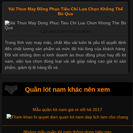
Vải Thun May Đồng Phục Tiêu Chí Lựa Chọn Không Thể
Bỏ Qua
Mẫu quần short quần lót nam nữ hè thu 2017
Cập nhật 2026-07-07 15:54:44
Thị hiều quần lót nam bơi lội nam và nữ 2017
Trong lĩnh vực may mặc, chất liệu vải luôn là yếu tố quyết định
đến chất lượng sản phẩm và mức độ hài lòng của khách hàng.
Đối với những đơn vị kinh doanh áo thun đồng phục hay đồ lót
nam, việc lựa chọn đúng loại vải sẽ giúp nâng cao giá trị sản
Xu hướng thời trang trẻ và quần lót nam giá sỉ
phẩm, giảm tỷ lệ hàng lỗi và
Giặt và bảo quản quần lót nam đúng cách
Quần lót nam khác nên xem
Tìm Hiểu Các Kiểu Cổ Áo Thun Được Ưa Chuộng Trong
Ngành Thời Trang
Mẫu quần lót nam giá rẻ sốt hè 2017
Cập nhật 2026-06-01 16:20:50
Những mẩu quần lót nam thông dụng hiện nay