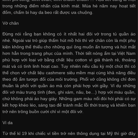
trong những điểm nhấn của kính mát. Mùa hè năm nay hoạt tiết
đốm, chấm bi hay da beo rất được ưa chuộng.
Vớ chân
Đừng nói rằng bạn không có ít nhất hai đôi vớ trong tủ quần áo
nhé. Ngoài vai trò giúp thấm hút mồ hôi thì vớ chân còn là một phụ
kiện không thể thiếu cho những quí ông muốn ấn tượng và hút mắt
hơn hẳn trong trang phục của mình. Thời tiết nóng ẩm tại Việt Nam
phù hợp với loại vớ bằng chất liệu cotton vì giá thành rẻ, thoáng
mát và có tính linh hoạt cao. Tuy nhiên nếu cầu kỳ một chút thì có
thể chọn vớ chất liệu cashmere siêu mềm mại cùng khả năng điều
theo độ ẩm tươgn đối của môi trường. Phối vớ cũng không chỉ đơn
thuần là phối với quần áo mà còn phải hợp với giầy. Ví dụ những
đôi vớ màu trung tính (đen, ghi xám, nâu, be…) hợp với màu quần,
chứ không phải áo hay giày. Những gam màu nổi đòi hỏi phải có sự
kết hợp khéo léo, sáng tạo để tránh mắc lỗi thời trang và khiến bạn
trở nên trông buồn cười chỉ vì một đôi vớ.
Ví da
Từ thế kỉ 19 khi chiếc ví tiền trở nên thông dụng tại Mỹ thì giờ đây