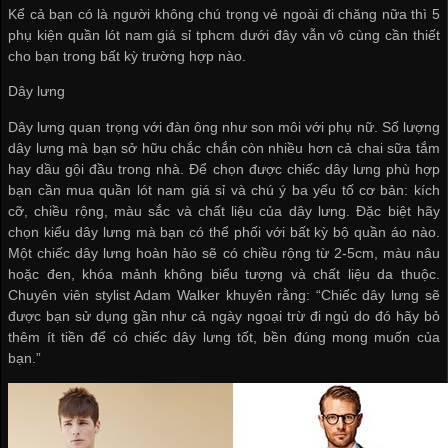
Kể cả bạn có là người không chú trọng vẻ ngoài đi chăng nữa thì 5
phụ kiện
quần lót nam giá sỉ tphcm
dưới đây vẫn vô cùng cần thiết
cho bạn trong bất kỳ trường hợp nào.
Dây lưng
Dây lưng quan trọng với đàn ông như son môi với phụ nữ. Số lượng
dây lưng mà bạn sở hữu chắc chắn còn nhiều hơn cả chai sữa tắm
hay dầu gội đầu trong nhà. Để chọn được chiếc dây lưng phù hợp
bạn cần
mua quần lót nam giá sỉ
và chú ý ba yếu tố cơ bản: kích
cỡ, chiều rộng, màu sắc và chất liệu của dây lưng. Đặc biệt hãy
chọn kiểu dây lưng mà bạn có thể phối với bất kỳ bộ quần áo nào.
Một chiếc dây lưng hoàn hảo sẽ có chiều rộng từ 2-5cm, màu nâu
hoặc đen, khóa mảnh không biểu tượng và chất liệu da thuộc.
Chuyên viên stylist Adam Walker khuyên rằng: “Chiếc dây lưng sẽ
được bạn sử dụng gần như cả ngày ngoại trừ đi ngủ do đó hãy bỏ
thêm ít tiền để có chiếc dây lưng tốt, bền đúng mong muốn của
bạn.”