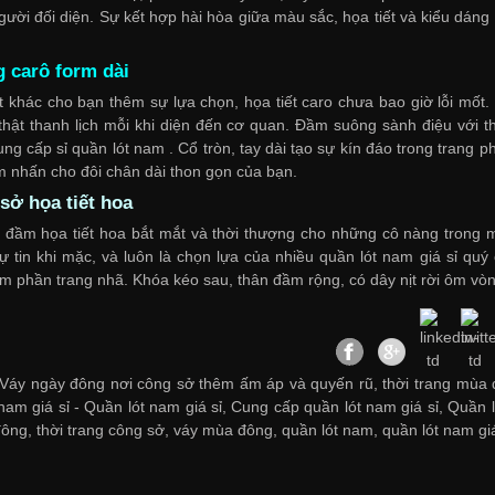
gười đối diện. Sự kết hợp hài hòa giữa màu sắc, họa tiết và kiểu dáng
 carô form dài
ết khác cho bạn thêm sự lựa chọn, họa tiết caro chưa bao giờ lỗi mố
thật thanh lịch mỗi khi diện đến cơ quan. Đầm suông sành điệu với thi
ung cấp sỉ quần lót nam
. Cổ tròn, tay dài tạo sự kín đáo trong trang 
m nhấn cho đôi chân dài thon gọn của bạn.
sở họa tiết hoa
 đầm họa tiết hoa bắt mắt và thời thượng cho những cô nàng trong 
tự tin khi mặc, và luôn là chọn lựa của nhiều
quần lót nam giá sỉ
quý c
 phần trang nhã. Khóa kéo sau, thân đầm rộng, có dây nịt rời ôm vòng
Váy ngày đông nơi công sở thêm ấm áp và quyến rũ, thời trang mùa đ
 nam giá sỉ -
Quần lót nam giá sỉ
,
Cung cấp quần lót nam giá sỉ
,
Quần l
đông
,
thời trang công sở
,
váy mùa đông
,
quần lót nam
,
quần lót nam gi