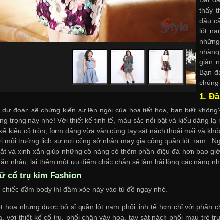
thấy t
đâu c
lót n
những
nhàng 
giản n
Bạn đ
chúng 
1. Đ
ự đoán sẽ chứng kiến sự lên ngôi của họa tiết hoa, bạn biết không
g trọng này nhé! Với thiết kế tinh tế, màu sắc nổi bật và kiểu dáng lạ
ế kiểu cổ tròn, form dáng vừa vặn cùng tay sát nách thoải mái và khóa
ới môi trường lịch sự nơi công sở
nhận may gia công quần lót nam
. Ng
ắt và xinh xắn giúp những cô nàng có thêm phần điệu đà hơn bao giờ hế
hăn nhàu, lại thêm một ưu điểm chắc chắn sẽ làm hài lòng các nàng nh
ữ cổ trụ kim Fashion
chiếc đầm body thì đầm xòe này vào tủ đồ ngay nhé.
iết hoa nhưng được
bỏ sỉ quần lót nam
phối tinh tế hơn chỉ với phần 
. với thiết kế cổ trụ, phối chân váy hoa, tay sát nách phối màu trẻ t