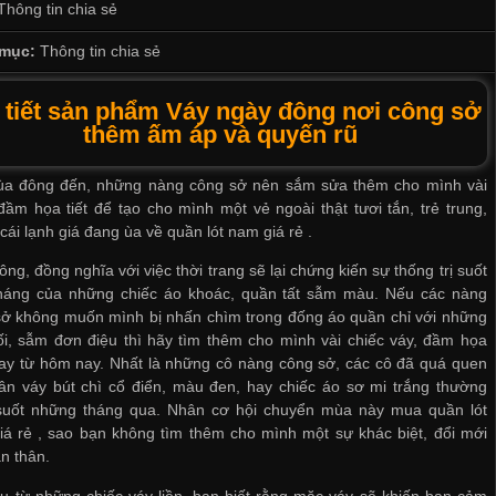
Thông tin chia sẻ
mục:
Thông tin chia sẻ
 tiết sản phẩm Váy ngày đông nơi công sở
thêm ấm áp và quyến rũ
ùa đông đến, những nàng công sở nên sắm sửa thêm cho mình vài
đầm họa tiết để tạo cho mình một vẻ ngoài thật tươi tắn, trẻ trung,
 cái lạnh giá đang ùa về
quần lót nam giá rẻ
.
ng, đồng nghĩa với việc thời trang sẽ lại chứng kiến sự thống trị suốt
háng của những chiếc áo khoác, quần tất sẫm màu. Nếu các nàng
sở không muốn mình bị nhấn chìm trong đống áo quần chỉ với những
i, sẫm đơn điệu thì hãy tìm thêm cho mình vài chiếc váy, đầm họa
gay từ hôm nay. Nhất là những cô nàng công sở, các cô đã quá quen
ân váy bút chì cổ điển, màu đen, hay chiếc áo sơ mi trắng thường
suốt những tháng qua. Nhân cơ hội chuyển mùa này
mua quần lót
iá rẻ
, sao bạn không tìm thêm cho mình một sự khác biệt, đổi mới
n thân.
u từ những chiếc váy liền, bạn biết rằng mặc váy sẽ khiến bạn cảm