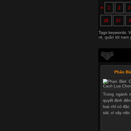
«
1
2
3
26
27
2
Tags keywords:
V
rẻ
,
quần lót nam g
Phân Bi
Trong ngành m
quyết định đến
loại chỉ có đặ
sát, vì vậy việ