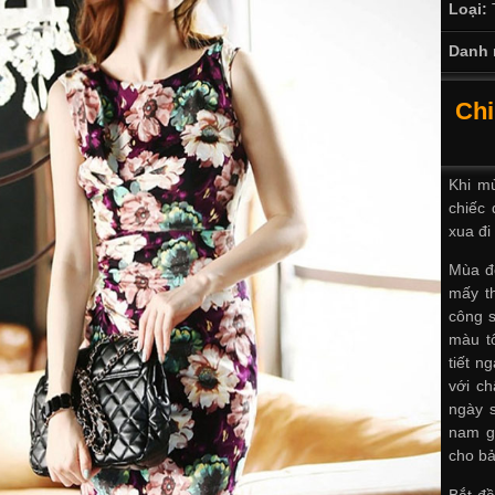
Loại:
Danh 
Chi
Khi m
chiếc 
xua đi
Mùa đô
mấy t
công 
màu tố
tiết n
với ch
ngày 
nam g
cho bả
Bắt đầ