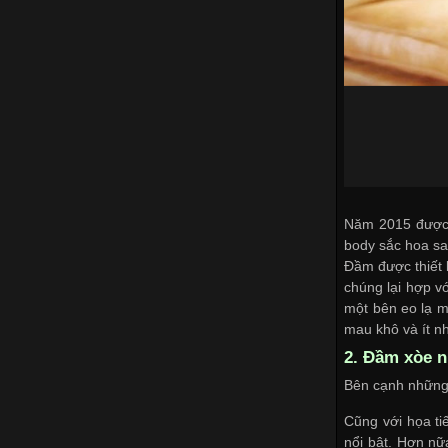
Năm 2015 được d
body sắc hoa san
Đầm được thiết k
chúng lại hợp v
một bên eo lạ m
mau khô và ít n
2.
Đầm xòe n
Bên cạnh những 
Cũng với họa t
nổi bật. Hơn nữa