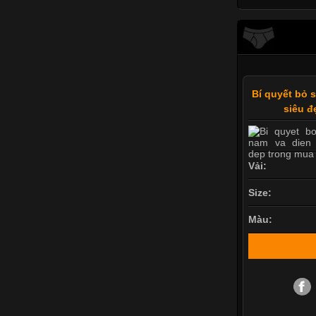
Bí quyết bỏ s
siêu đ
Vải:
Size:
Màu: