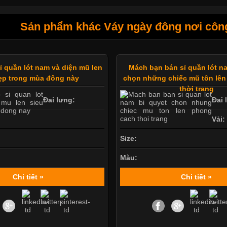
Sản phẩm khác Váy ngày đông nơi côn
ỉ quần lót nam và diện mũ len
Mách bạn bán sỉ quần lót n
ẹp trong mùa đông này
chọn những chiếc mũ tôn lê
thời trang
Đai lưng:
Đai 
Vải:
Size:
Màu:
Chi tiết »
Chi tiết »