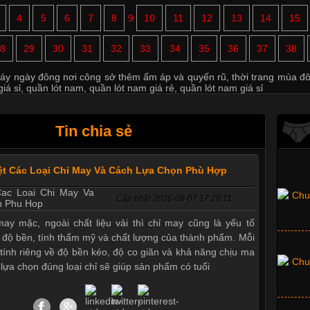
4
5
6
7
8
9
10
11
12
13
14
15
8
29
30
31
32
33
34
35
36
37
38
áy ngày đông nơi công sở thêm ấm áp và quyến rũ
,
thời trang mùa đ
iá sỉ
,
quần lót nam
,
quần lót nam giá rẻ
,
quần lót nam giá sỉ
Tin chia sẻ
ệt Các Loại Chỉ May Và Cách Lựa Chọn Phù Hợp
Cập nhật 2026-08-07 17:28:11
ay mặc, ngoài chất liệu vải thì chỉ may cũng là yếu tố
 độ bền, tính thẩm mỹ và chất lượng của thành phẩm. Mỗi
c tính riêng về độ bền kéo, độ co giãn và khả năng chịu ma
c lựa chọn đúng loại chỉ sẽ giúp sản phẩm có tuổi