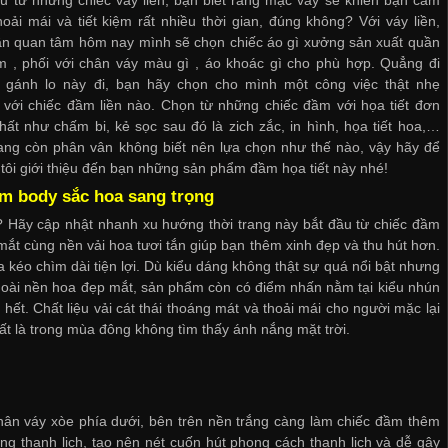
hoải mái và tiết kiệm rất nhiều thời gian, đúng không? Với váy liền,
ần quan tâm hôm nay mình sẽ chọn chiếc áo gì
xưởng sản xuất quần
am
, phối với chân váy màu gì , áo khoác gì cho phù hợp. Quẳng đi
 gánh lo này đi, bạn hãy chọn cho mình một công việc thật nhẹ
với chiếc đầm liền nào. Chọn từ những chiếc đầm với họa tiết đơn
hất như chấm bi, kẻ sọc sau đó là zich zắc, in hình, họa tiết hoa,…
ang còn phân vân không biết nên lựa chọn như thế nào, vậy hãy để
tôi giới thiệu đến bạn những sản phẩm đầm họa tiết này nhé!
ầm body sắc hoa sang trọng
? Hãy cập nhật nhanh xu hướng thời trang này bắt đầu từ chiếc đầm
 mắt cùng nền vải hoa tươi tắn giúp bạn thêm xinh đẹp và thu hút hơn.
 kéo chìm dài tiện lợi. Dù kiểu dáng không thật sự quá nổi bật nhưng
oài nền hoa đẹp mắt, sản phẩm còn có điểm nhấn nằm tại kiểu nhún
t. Chất liệu vải cát thái thoáng mát và thoải mái cho người mặc lại
ất là trong mùa đông không tìm thấy ánh nắng mặt trời.
chân váy xòe phía dưới, bên trên nền trắng càng làm chiếc đầm thêm
rung thanh lịch, tạo nên nét cuốn hút phong cách thanh lịch và dễ gây