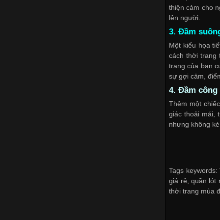
thiện cảm cho n
lên người.
3. Đầm suông
Một kiểu họa ti
cách thời trang 
trang của bạn
c
sự gợi cảm, điể
4. Đầm công 
Thêm một chiếc
giác thoải mái, 
nhưng không kém
Tags keywords: 
giá rẻ, quần lót
thời trang mùa 