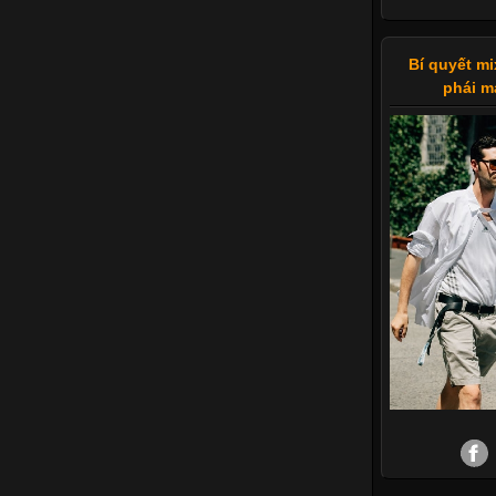
Bí quyết mi
phái m