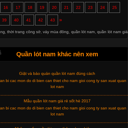
16
17
18
19
20
21
22
23
24
25
Xu hướng thời trang trẻ và quần lót nam giá sỉ
»
39
40
41
42
43
ông
,
thời trang công sở
,
váy mùa đông
,
quần lót nam
,
quần lót nam giá
Giặt và bảo quản quần lót nam đúng cách
Quần lót nam khác nên xem
Mẫu quần lót nam giá rẻ sốt hè 2017
Những mẩu quần lót nam thông dụng hiện nay