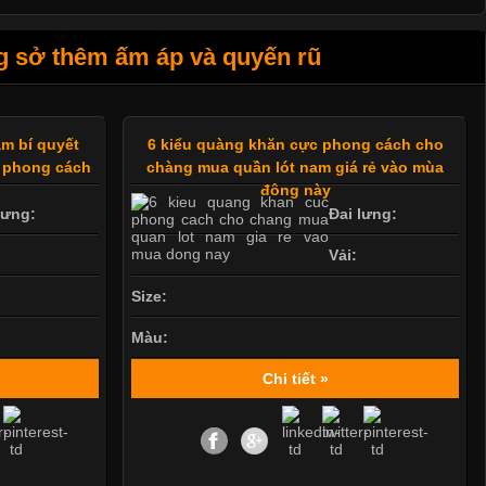
g sở thêm ấm áp và quyến rũ
am bí quyết
6 kiểu quàng khăn cực phong cách cho
n phong cách
chàng mua quần lót nam giá rẻ vào mùa
đông này
lưng:
Đai lưng:
Vải:
Size:
Màu:
Chi tiết »