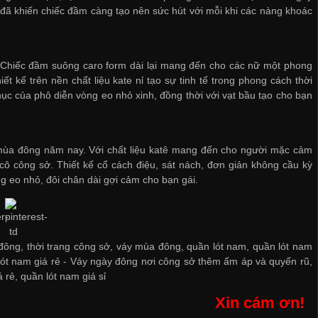
 đã khiến chiếc đầm càng tạo nên sức hút với mỗi khi các nàng khoác
t. Chiếc đầm suông caro form dài lại mang đến cho các nữ một phong
ết kế trên nền chất liệu kate nỉ tạo sự tinh tế trong phong cách thời
phục của phô diễn vòng eo nhỏ xinh, đồng thời với vạt bầu tạo cho bạn
mùa đông năm nay. Với chất liệu katê mang đến cho người mặc cảm
ô công sở. Thiết kế cổ cách điệu, sát nách, đơn giản không cầu kỳ
 eo nhỏ, đôi chân dài gợi cảm cho bạn gái.
ông, thời trang công sở, váy mùa đông, quần lót nam, quần lót nam
ót nam giá rẻ
-
Váy ngày đông nơi công sở thêm ấm áp và quyến rũ
,
á rẻ
,
quần lót nam giá sỉ
Xin cám ơn!