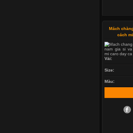
Mách chàng
cách mi
Vải:
Size:
Màu: