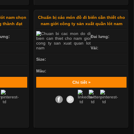
lót nam chọn
Chuẩn bị các món đồ đi biển cần thiết cho
g thành đạt
nam giới công ty sản xuất quần lót nam
lưng:
Đai lưng:
Vải:
Size:
Màu:
Chi tiết »
Mẫu quần short quần lót nam nữ hè thu 2017
Thị hiều quần lót nam bơi lội nam và nữ 2017