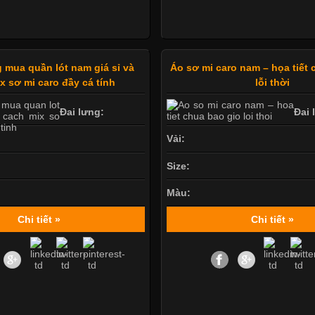
 mua quần lót nam giá sỉ và
Áo sơ mi caro nam – họa tiết
x sơ mi caro đầy cá tính
lỗi thời
Đai lưng:
Đai 
Vải:
Size:
Màu:
Chi tiết »
Chi tiết »