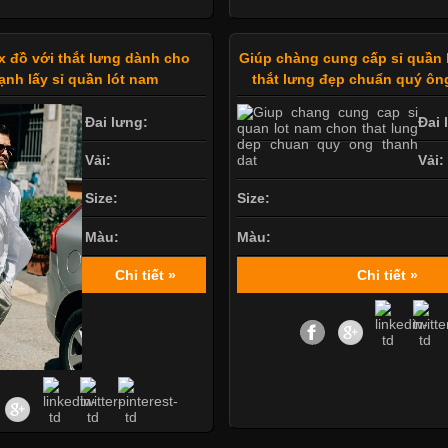
x đồ với thắt lưng dành cho
Giúp chàng cung cấp sỉ quần 
ạnh lấy sỉ quần lót nam
thắt lưng đẹp chuẩn quý ôn
Đai lưng:
Đai 
Vải:
Vải:
Size:
Size:
Màu:
Màu:
Chi tiết »
Chi tiết »