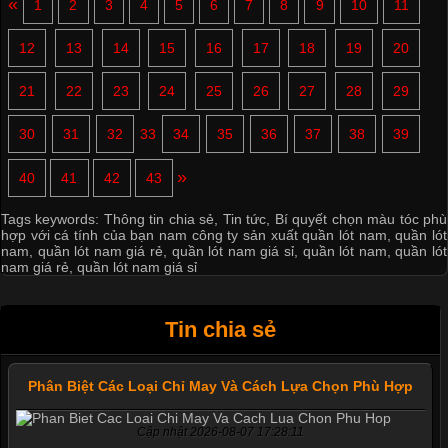
«
1
2
3
4
5
6
7
8
9
10
11
12
13
14
15
16
17
18
19
20
21
22
23
24
25
26
27
28
29
30
31
32
33
34
35
36
37
38
39
»
40
41
42
43
Tags keywords:
Thông tin chia sẻ
,
Tin tức
,
Bí quyết chọn màu tóc phù
hợp với cá tính của bạn nam công ty sản xuất quần lót nam
,
quần lót
nam
,
quần lót nam giá rẻ
,
quần lót nam giá sỉ
,
quần lót nam
,
quần lót
nam giá rẻ
,
quần lót nam giá sỉ
Tin chia sẻ
Phân Biệt Các Loại Chỉ May Và Cách Lựa Chọn Phù Hợp
Cập nhật 2026-08-07 17:28:11