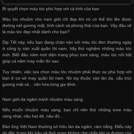
Bí quyết chọn màu tóc phù hợp với cá tính của bạn
Màu tóc nhuộm cho nam giới chỉ đẹp khi nó có thể tôn lên được
đường nét gương mặt, tính cách và phong thái của bạn. Vậy đâu sẽ
là màu tóc đẹp nhất dành cho bạn?
Dịp Tết này, nếu bạn đang chán nản với màu tóc đen thường ngày
ở
công ty sản xuất quần lót nam
, hãy thử nghiệm những màu tóc
mới. Biết đâu năm mới diện trang phục tươi sáng, màu tóc nổi bật
giúp cả năm may mắn thì sao.
Tuy nhiên, việc lựa chọn màu tóc nhuộm phải thực sự phù hợp với
bạn ở
cơ sở may quần lót nam
. Nó tùy thuộc vào làn da, cấu trúc
gương mặt và... văn hóa từng gia đình.
Nam giới da ngăm tránh nhuộm màu sáng
Nếu muốn nhuộm màu sáng, bạn chỉ nên thử những tone màu
vàng nhạt, nâu hat dẻ, nâu đỏ...
Đàn ông Việt Nam thường sở hữu làn da ngăm, rám nắng. Điểu này
do đặc trưng khí hậu và thói quen không che chắn khi ra đường của