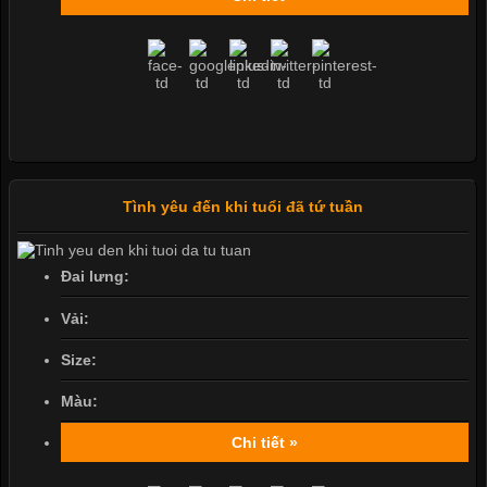
Tình yêu đến khi tuổi đã tứ tuần
Đai lưng:
Vải:
Size:
Màu:
Chi tiết »