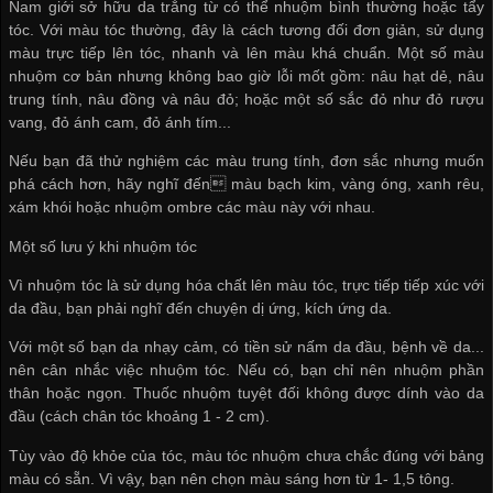
Nam giới sở hữu da trắng từ có thể nhuộm bình thường hoặc tẩy
tóc. Với màu tóc thường, đây là cách tương đối đơn giản, sử dụng
màu trực tiếp lên tóc, nhanh và lên màu khá chuẩn. Một số màu
nhuộm cơ bản nhưng không bao giờ lỗi mốt gồm: nâu hạt dẻ, nâu
trung tính, nâu đồng và nâu đỏ; hoặc một số sắc đỏ như đỏ rượu
vang, đỏ ánh cam, đỏ ánh tím...
Nếu bạn đã thử nghiệm các màu trung tính, đơn sắc nhưng muốn
phá cách hơn, hãy nghĩ đến màu bạch kim, vàng óng, xanh rêu,
xám khói hoặc nhuộm ombre các màu này với nhau.
Một số lưu ý khi nhuộm tóc
Vì nhuộm tóc là sử dụng hóa chất lên màu tóc, trực tiếp tiếp xúc với
da đầu, bạn phải nghĩ đến chuyện dị ứng, kích ứng da.
Với một số bạn da nhạy cảm, có tiền sử nấm da đầu, bệnh về da...
nên cân nhắc việc nhuộm tóc. Nếu có, bạn chỉ nên nhuộm phần
thân hoặc ngọn. Thuốc nhuộm tuyệt đối không được dính vào da
đầu (cách chân tóc khoảng 1 - 2 cm).
Tùy vào độ khỏe của tóc, màu tóc nhuộm chưa chắc đúng với bảng
màu có sẵn. Vì vậy, bạn nên chọn màu sáng hơn từ 1- 1,5 tông.