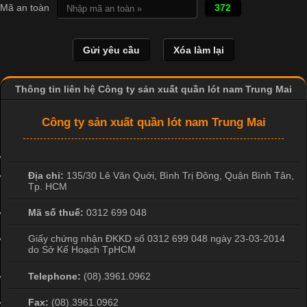
Mã an toàn
372
là một trong những công nghệ phổ biến nhờ khả năng tạo ra
hình ảnh sắc nét và bền màu. Đặc biệt, kỹ thuật này được ứng
dụng rộng rãi trong sản xuất áo thun, đồ thể thao
Thông tin liên hệ Công ty sản xuất quần lót nam Trung Mai
Công ty sản xuất quần lót nam Trung Mai
Địa chỉ:
135/30 Lê Văn Quới, Bình Trị Đông
,
Quận Bình Tân
,
Tp. HCM
Mã số thuế:
0312 699 048
Giấy chứng nhận ĐKKD số 0312 699 048 ngày 23-03-2014
do Sở Kế Hoạch TpHCM
Telephone:
(08).3961.0962
Fax:
(08).3961.0962