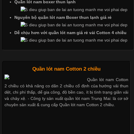
Quần lót nam boxer thun lạnh
Cập nhật 2026-06-01 14:23:34
Trong môi trường kinh doanh hiện đại, việc xây dựng hình ảnh
Nguyên bộ quần lót nam Boxer thun lạnh giá rẻ
chuyên nghiệp đóng vai trò quan trọng đối với sự phát triển của
doanh nghiệp. Một trong những giải pháp hiệu quả được nhiều
Dễ chịu hơn với quần lót nam giá rẻ vải Cotton 4 chiều
đơn vị lựa chọn hiện nay là sử dụng áo thun đồng phục công ty.
Không chỉ giúp tạo sự đồng bộ, áo thun
Quần lót nam Cotton 2 chiều
Chất Liệu Lycra Có Gì Đặc Biệt Trong Ngành Thời Trang?
Quần lót nam Cotton
2 chiều có khả năng co dãn 2 chiều cố định của hướng vải thun
Cập nhật 2026-05-27 17:03:46
dệt, chi phí thấp, dể gia công, độ bền cao, ít bị tình trạng giãn vải
Vải Lycra Là Gì? Chất Liệu Co Giãn Được Ưa Chuộng Trong
và chảy xệ. - Công ty sản xuất quần lót nam Trung Mai: là cơ sở
Ngành May Mặc Trong ngành thời trang hiện đại, các loại vải có
chuyên sản xuất & cung cấp Quần lót nam Cotton 2 chiều.
khả năng co giãn tốt ngày càng được ưa chuộng nhằm mang lại
cảm giác thoải mái cho người mặc. Trong đó, vải Lycra là một
trong những chất liệu nổi bật nhờ độ đàn hồi cao,