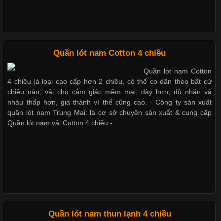
Chất Liệu Bamboo Xu Hướng Mới Trong Ngành Thời Trang
Quần lót nam Cotton 4 chiều
Cập nhật 2026-05-21 14:59:25
Quần lót nam Cotton
Trong những năm gần đây, vải Bamboo đang trở thành một
4 chiều là loại cao cấp hơn 2 chiều, có thể co dãn theo bất cứ
trong những chất liệu được yêu thích trong ngành thời trang
chiều nào, vải cho cảm giác mềm mại, dày hơn, độ nhăn và
nhờ đặc tính mềm mại, thoáng khí và thân thiện với môi trường.
nhàu thấp hơn, giá thành vì thế cũng cao. - Công ty sản xuất
Không chỉ được ứng dụng trong quần áo thường ngày, loại vải
quần lót nam Trung Mai: là cơ sở chuyên sản xuất & cung cấp
này còn xuất hiện nhiều trong các sản phẩm đồ lót
Quần lót nam vải Cotton 4 chiều -
Những Loại Vải Thun Thông Dụng Và Đặc Điểm Nổi Bật
Cập nhật 2026-05-20 14:58:56
Quần lót nam thun lạnh 4 chiều
Vải thun là một trong những chất liệu được sử dụng rộng rãi