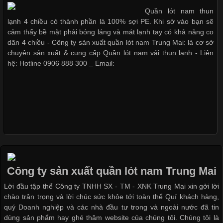
nhất trong ngành thời trang nhờ đặc tính co giãn, mềm mại và
Quần lót nam thun
thoải mái khi mặc. Từ áo thun, đồ thể thao cho đến đồ lót nam,
lạnh 4 chiều có thành phần là 100% sợi PE. Khi sờ vào bạn sẽ
vải thun luôn đóng vai trò quan trọng trong quá trình sản xuất.
cảm thấy bề mặt phải bóng láng và mát lạnh tay có khả năng co
Hiện nay, nhu cầu tìm kiếm quần lót nam giá
dãn 4 chiều - Công ty sản xuất quần lót nam Trung Mai: là cơ sở
chuyên sản xuất & cung cấp Quần lót nam vải thun lạnh - Liên
hệ: Hotline 0906 888 300 _ Email:
Xu Hướng Form Áo Thun Phổ Biến Trong Ngành May Mặc
Cập nhật 2026-05-09 15:58:23
Các Form Áo Thun Phổ Biến Hiện Nay Và Xu Hướng Trong
Ngành May Mặc Áo thun là một trong những trang phục quen
thuộc và được sử dụng phổ biến nhất hiện nay. Không chỉ đa
dạng về màu sắc hay chất liệu, áo thun còn có nhiều form dáng
Công ty sản xuất quần lót nam Trung Mai
khác nhau để phù hợp với từng phong cách thời trang và nhu
cầu
Lời đầu tập thể Công ty TNHH SX - TM - XNK Trung Mai xin gởi lời
chào trân trọng và lời chúc sức khỏe tới toàn thể Quí khách hàng,
quý Doanh nghiệp và các nhà đầu tư trong và ngoài nước đã tin
dùng sản phẩm hay ghé thăm website của chúng tôi. Chúng tôi là