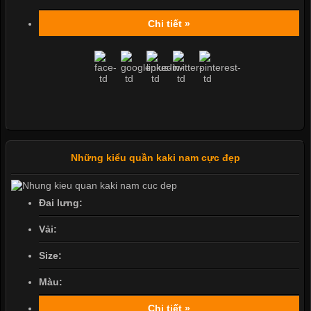
Chi tiết »
Những kiểu quần kaki nam cực đẹp
Đai lưng:
Vải:
Size:
Màu:
Chi tiết »