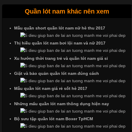
Quần lót nam khác nên xem
Tìm Hiểu Các Kiểu Cổ Áo Thun Được Ưa Chuộng Trong
Ngành Thời Trang
Mẫu quần short quần lót nam nữ hè thu 2017
Thị hiều quần lót nam bơi lội nam và nữ 2017
Cập nhật 2026-06-01 16:20:50
Áo thun là một trong những trang phục phổ biến nhất hiện nay
Xu hướng thời trang trẻ và quần lót nam giá sỉ
nhờ tính tiện dụng, dễ phối đồ và phù hợp với nhiều đối tượng.
Bên cạnh chất liệu và kiểu dáng, phần cổ áo cũng là yếu tố
Giặt và bảo quản quần lót nam đúng cách
quan trọng tạo nên phong cách riêng cho từng sản phẩm. Mỗi
loại cổ áo sẽ mang đến một vẻ đẹp khác
Mẫu quần lót nam giá rẻ sốt hè 2017
Những mẩu quần lót nam thông dụng hiện nay
Những Mẫu Áo Thun Đồng Phục Công Ty Được Ưa
Chuộng Hiện Nay
Bộ sưu tập quần lót nam Boxer TpHCM