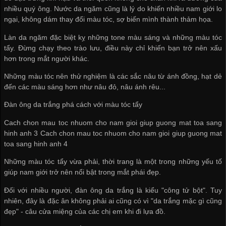
nhiều quý ông. Nước da ngăm cũng là lý do khiến nhiều nam giới lo
ngại, không dám thay đổi màu tóc, sợ biến mình thành thảm họa.
Làn da ngăm đặc biệt kỵ những tone màu sáng và những màu tóc
tẩy. Đừng chạy theo trào lưu, điều này chỉ khiến bạn trở nên xấu
hơn trong mắt người khác.
Những màu tóc nên thử nghiệm là các sắc nâu từ ánh đồng, hạt dẻ
đến các màu sáng hơn như nâu đỏ, nâu ánh rêu...
Đàn ông da trắng phá cách với màu tóc tẩy
Cach chon mau toc nhuom cho nam gioi giup guong mat toa sang
hinh anh 3 Cach chon mau toc nhuom cho nam gioi giup guong mat
toa sang hinh anh 4
Những màu tóc tẩy vừa phải, thời trang là một trong những yếu tố
giúp nam giới trở nên nổi bật trong mắt phái đẹp.
Đối với nhiều người, đàn ông da trắng là kiểu "công tử bột". Tuy
nhiên, đây là đặc ân không phải ai cũng có vì "da trắng mặc gì cũng
đẹp" - câu cửa miệng của các chị em khi đi lựa đồ.