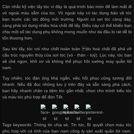
Cân nhắc kỹ việc tẩy tóc vì đây là quá trình bào mòn để làm mất đi
vỏ ngoài màu sẫm của tóc. Vỏ ngoài này có tác dụng bảo vệ tóc
bạn trước các tác động môi trường. Người có sợi tóc càng dày,
càng phải sử dụng nhiều hóa chất để tẩy. Điều này có thể khiến bạn
chịu một số tác dụng phụ không mong muốn như da đầu bị rát dễ bị
tổn thương hơn.
Sau khi tẩy, tóc coi như chết hoàn toàn do hoá chất đã phá vỡ
cấu trúc nguyên thủy của sợi tóc (vỏ - thân - tuỷ). Lúc này, tóc bạn
sẽ chẻ ngọn, khô xơ và không thể phục hồi
xưởng may quần lót
nam
.
Tuy nhiên, tóc đàn ông khá ngắn, việc hồi phục cũng tương đối
nhanh. Nếu đã đọc những lưu ý trên đây và sẵn sàng phá cách,
bạn hãy nhanh chân ra tiệm tóc gần nhất, chọn cho mình kiểu tóc
và màu tóc phù hợp để đón Tết.
Tags keywords: Thông tin chia sẻ, Tin tức, Bí quyết chọn màu tóc
phù hợp với cá tính của bạn nam công ty sản xuất quần lót nam,