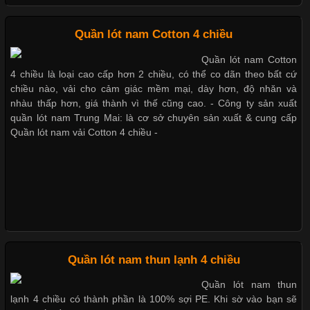
Những mẩu quần lót nam thông dụng hiện nay
Chất Liệu Bamboo Xu Hướng Mới Trong Ngành Thời Trang
Quần lót nam Cotton 4 chiều
Bộ sưu tập quần lót nam Boxer TpHCM
Quần lót nam Cotton
Cập nhật 2026-05-21 14:59:25
4 chiều là loại cao cấp hơn 2 chiều, có thể co dãn theo bất cứ
Trong những năm gần đây, vải Bamboo đang trở thành một
chiều nào, vải cho cảm giác mềm mại, dày hơn, độ nhăn và
trong những chất liệu được yêu thích trong ngành thời trang
nhàu thấp hơn, giá thành vì thế cũng cao. - Công ty sản xuất
Quần lót nam boxer thun lạnh
nhờ đặc tính mềm mại, thoáng khí và thân thiện với môi trường.
quần lót nam Trung Mai: là cơ sở chuyên sản xuất & cung cấp
Không chỉ được ứng dụng trong quần áo thường ngày, loại vải
Quần lót nam vải Cotton 4 chiều -
này còn xuất hiện nhiều trong các sản phẩm đồ lót
Nguyên bộ quần lót nam Boxer thun lạnh giá rẻ
Dễ chịu hơn với quần lót nam giá rẻ vải Cotton 4 chiều
Những Loại Vải Thun Thông Dụng Và Đặc Điểm Nổi Bật
Cập nhật 2026-05-20 14:58:56
Quần lót nam thun lạnh 4 chiều
Vải thun là một trong những chất liệu được sử dụng rộng rãi
Quần lót nam thun
nhất trong ngành thời trang nhờ đặc tính co giãn, mềm mại và
lạnh 4 chiều có thành phần là 100% sợi PE. Khi sờ vào bạn sẽ
thoải mái khi mặc. Từ áo thun, đồ thể thao cho đến đồ lót nam,