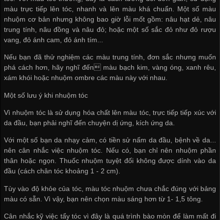
màu trực tiếp lên tóc, nhanh và lên màu khá chuẩn. Một số màu
nhuộm cơ bản nhưng không bao giờ lỗi mốt gồm: nâu hạt dẻ, nâu
trung tính, nâu đồng và nâu đỏ; hoặc một số sắc đỏ như đỏ rượu
vang, đỏ ánh cam, đỏ ánh tím...
Nếu bạn đã thử nghiệm các màu trung tính, đơn sắc nhưng muốn
phá cách hơn, hãy nghĩ đến màu bạch kim, vàng óng, xanh rêu,
xám khói hoặc nhuộm ombre các màu này với nhau.
Một số lưu ý khi nhuộm tóc
Vì nhuộm tóc là sử dụng hóa chất lên màu tóc, trực tiếp tiếp xúc với
da đầu, bạn phải nghĩ đến chuyện dị ứng, kích ứng da.
Với một số bạn da nhạy cảm, có tiền sử nấm da đầu, bệnh về da...
nên cân nhắc việc nhuộm tóc. Nếu có, bạn chỉ nên nhuộm phần
thân hoặc ngọn. Thuốc nhuộm tuyệt đối không được dính vào da
đầu (cách chân tóc khoảng 1 - 2 cm).
Tùy vào độ khỏe của tóc, màu tóc nhuộm chưa chắc đúng với bảng
màu có sẵn. Vì vậy, bạn nên chọn màu sáng hơn từ 1- 1,5 tông.
Cân nhắc kỹ việc tẩy tóc vì đây là quá trình bào mòn để làm mất đi