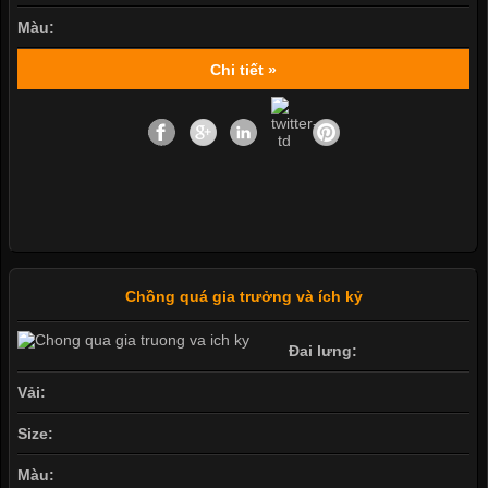
Màu:
Chi tiết »
Chồng quá gia trưởng và ích kỷ
Đai lưng:
Vải:
Size:
Màu: