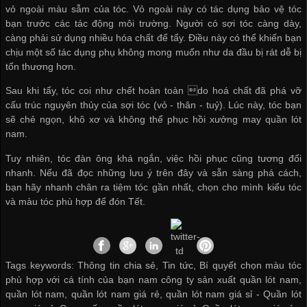
vỏ ngoài màu sẫm của tóc. Vỏ ngoài này có tác dụng bảo vệ tóc
bạn trước các tác động môi trường. Người có sợi tóc càng dày,
càng phải sử dụng nhiều hóa chất để tẩy. Điều này có thể khiến bạn
chịu một số tác dụng phụ không mong muốn như da đầu bị rát dễ bị
tổn thương hơn.
Sau khi tẩy, tóc coi như chết hoàn toàn do hoá chất đã phá vỡ
cấu trúc nguyên thủy của sợi tóc (vỏ - thân - tuỷ). Lúc này, tóc bạn
sẽ chẻ ngọn, khô xơ và không thể phục hồi
xưởng may quần lót
nam
.
Tuy nhiên, tóc đàn ông khá ngắn, việc hồi phục cũng tương đối
nhanh. Nếu đã đọc những lưu ý trên đây và sẵn sàng phá cách,
bạn hãy nhanh chân ra tiệm tóc gần nhất, chọn cho mình kiểu tóc
và màu tóc phù hợp để đón Tết.
Tags keywords: Thông tin chia sẻ, Tin tức, Bí quyết chọn màu tóc
phù hợp với cá tính của bạn nam công ty sản xuất quần lót nam,
quần lót nam, quần lót nam giá rẻ, quần lót nam giá sỉ -
Quần lót