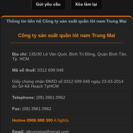
hình ảnh sắc nét và bền màu. Đặc biệt, kỹ thuật này được ứng
dụng rộng rãi trong sản xuất áo thun, đồ thể thao
Thông tin liên hệ Công ty sản xuất quần lót nam Trung Mai
Công ty sản xuất quần lót nam Trung Mai
Địa chỉ:
135/30 Lê Văn Quới, Bình Trị Đông
,
Quận Bình Tân
,
Tp. HCM
Mã số thuế:
0312 699 048
Giấy chứng nhận ĐKKD số 0312 699 048 ngày 23-03-2014
do Sở Kế Hoạch TpHCM
Telephone:
(08).3961.0962
Fax:
(08).3961.0962
Hotine
0906 888 300
A Nghĩa
Email:
qltrungmai@gmail.com