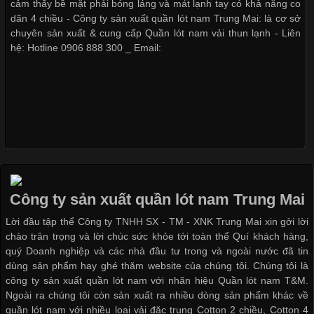
cảm thấy bề mặt phải bóng láng và mát lạnh tay có khả năng co
vải thun luôn đóng vai trò quan trọng trong quá trình sản xuất.
dãn 4 chiều - Công ty sản xuất quần lót nam Trung Mai: là cơ sở
Hiện nay, nhu cầu tìm kiếm quần lót nam giá
chuyên sản xuất & cung cấp Quần lót nam vải thun lạnh - Liên
hệ: Hotline 0906 888 300 _ Email:
Xu Hướng Form Áo Thun Phổ Biến Trong Ngành May Mặc
Cập nhật 2026-05-09 15:58:23
Các Form Áo Thun Phổ Biến Hiện Nay Và Xu Hướng Trong
Ngành May Mặc Áo thun là một trong những trang phục quen
thuộc và được sử dụng phổ biến nhất hiện nay. Không chỉ đa
Công ty sản xuất quần lót nam Trung Mai
dạng về màu sắc hay chất liệu, áo thun còn có nhiều form dáng
Lời đầu tập thể Công ty TNHH SX - TM - XNK Trung Mai xin gởi lời
khác nhau để phù hợp với từng phong cách thời trang và nhu
chào trân trọng và lời chúc sức khỏe tới toàn thể Quí khách hàng,
cầu
quý Doanh nghiệp và các nhà đầu tư trong và ngoài nước đã tin
dùng sản phẩm hay ghé thăm website của chúng tôi. Chúng tôi là
công ty sản xuất quần lót nam với nhãn hiệu Quần lót nam T&M.
Ngoài ra chúng tôi còn sản xuất ra nhiều dòng sản phẩm khác về
quần lót nam với nhiều loại vải đặc trung Cotton 2 chiều, Cotton 4