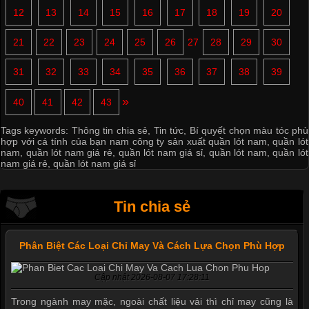
12
13
14
15
16
17
18
19
20
21
22
23
24
25
26
27
28
29
30
31
32
33
34
35
36
37
38
39
»
40
41
42
43
Tags keywords:
Thông tin chia sẻ
,
Tin tức
,
Bí quyết chọn màu tóc phù
hợp với cá tính của bạn nam công ty sản xuất quần lót nam
,
quần lót
nam
,
quần lót nam giá rẻ
,
quần lót nam giá sỉ
,
quần lót nam
,
quần lót
nam giá rẻ
,
quần lót nam giá sỉ
Tin chia sẻ
Phân Biệt Các Loại Chỉ May Và Cách Lựa Chọn Phù Hợp
Cập nhật 2026-08-07 17:28:11
Trong ngành may mặc, ngoài chất liệu vải thì chỉ may cũng là