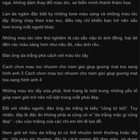
ngại, không dám thay đổi màu tóc, sợ biến mình thành thảm họa.
Làn da ngăm đặc biệt kỵ những tone màu sáng và những màu tóc
tẩy. Đừng chạy theo trào lưu, điều này chỉ khiến bạn trở nên xấu
hơn trong mắt người khác.
Những màu tóc nên thử nghiệm là các sắc nâu từ ánh đồng, hạt dẻ
đến các màu sáng hơn như nâu đỏ, nâu ánh rêu...
Đàn ông da trắng phá cách với màu tóc tẩy
Cach chon mau toc nhuom cho nam gioi giup guong mat toa sang
hinh anh 3 Cach chon mau toc nhuom cho nam gioi giup guong mat
toa sang hinh anh 4
Những màu tóc tẩy vừa phải, thời trang là một trong những yếu tố
giúp nam giới trở nên nổi bật trong mắt phái đẹp.
Đối với nhiều người, đàn ông da trắng là kiểu "công tử bột". Tuy
nhiên, đây là đặc ân không phải ai cũng có vì "da trắng mặc gì cũng
đẹp" - câu cửa miệng của các chị em khi đi lựa đồ.
Nam giới sở hữu da trắng từ có thể nhuộm bình thường hoặc tẩy
tóc. Với màu tóc thường, đây là cách tương đối đơn giản, sử dụng