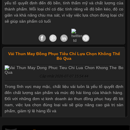
yếu tố quyết định đến độ bền, tính thẩm mỹ và chất lượng của
thành phẩm. Mỗi loại chỉ có đặc tính riêng về độ bền kéo, độ co
giãn và khả năng chịu ma sát, vì vậy việc lựa chọn đúng loại chỉ
sẽ giúp sản phẩm có tuổi
Vải Thun May Đồng Phục Tiêu Chí Lựa Chọn Không Thể
Bỏ Qua
Mẫu quần short quần lót nam nữ hè thu 2017
Cập nhật 2026-07-07 15:54:44
Thị hiều quần lót nam bơi lội nam và nữ 2017
Trong lĩnh vực may mặc, chất liệu vải luôn là yếu tố quyết định
đến chất lượng sản phẩm và mức độ hài lòng của khách hàng.
Đối với những đơn vị kinh doanh áo thun đồng phục hay đồ lót
nam, việc lựa chọn đúng loại vải sẽ giúp nâng cao giá trị sản
Xu hướng thời trang trẻ và quần lót nam giá sỉ
phẩm, giảm tỷ lệ hàng lỗi và