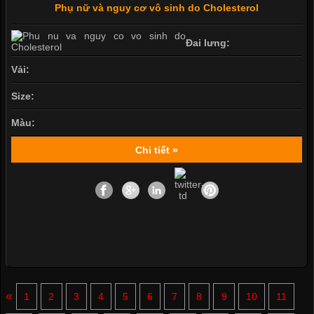
Phụ nữ và nguy cơ vô sinh do Cholesterol
Đai lưng:
Vải:
Size:
Màu:
Chi tiết »
«
1
2
3
4
5
6
7
8
9
10
11