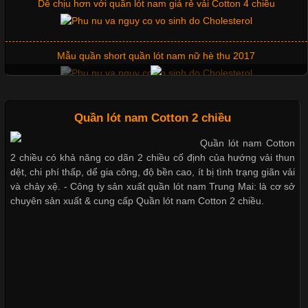
Dễ chịu hơn với quần lót nam giá rẻ vải Cotton 4 chiều
Trong môi trường kinh doanh hiện đại, việc xây dựng hình ảnh
chuyên nghiệp đóng vai trò quan trọng đối với sự phát triển của
doanh nghiệp. Một trong những giải pháp hiệu quả được nhiều
Mẫu quần short quần lót nam nữ hè thu 2017
đơn vị lựa chọn hiện nay là sử dụng áo thun đồng phục công ty.
Không chỉ giúp tạo sự đồng bộ, áo thun
Thị hiều quần lót nam bơi lội nam và nữ 2017
Quần lót nam Cotton 2 chiều
Quần lót nam Cotton
Chất Liệu Lycra Có Gì Đặc Biệt Trong Ngành Thời Trang?
2 chiều có khả năng co dãn 2 chiều cố định của hướng vải thun
Xu hướng thời trang trẻ và quần lót nam giá sỉ
dệt, chi phí thấp, dể gia công, độ bền cao, ít bị tình trạng giãn vải
Cập nhật 2026-05-27 17:03:46
và chảy xệ. - Công ty sản xuất quần lót nam Trung Mai: là cơ sở
chuyên sản xuất & cung cấp Quần lót nam Cotton 2 chiều.
Vải Lycra Là Gì? Chất Liệu Co Giãn Được Ưa Chuộng Trong
Giặt và bảo quản quần lót nam đúng cách
Ngành May Mặc Trong ngành thời trang hiện đại, các loại vải có
khả năng co giãn tốt ngày càng được ưa chuộng nhằm mang lại
cảm giác thoải mái cho người mặc. Trong đó, vải Lycra là một
trong những chất liệu nổi bật nhờ độ đàn hồi cao,
Mẫu quần lót nam giá rẻ sốt hè 2017