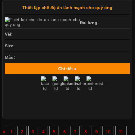
Thiết lập chế độ ăn lành mạnh cho quý ông
Đai lưng:
Vải:
Size:
Màu:
Chi tiết »
«
1
2
3
4
5
6
7
8
9
10
11