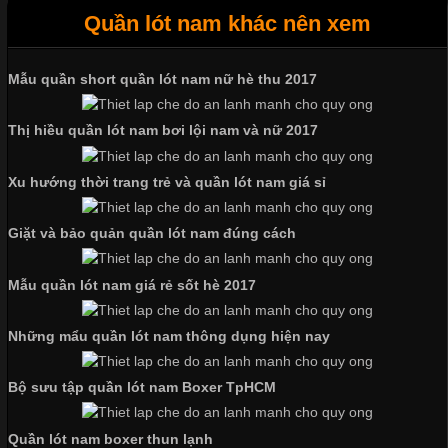
Quần lót nam khác nên xem
Tìm Hiểu Các Kiểu Cổ Áo Thun Được Ưa Chuộng Trong
Ngành Thời Trang
Mẫu quần short quần lót nam nữ hè thu 2017
Thị hiều quần lót nam bơi lội nam và nữ 2017
Cập nhật 2026-06-01 16:20:50
Áo thun là một trong những trang phục phổ biến nhất hiện nay
Xu hướng thời trang trẻ và quần lót nam giá sỉ
nhờ tính tiện dụng, dễ phối đồ và phù hợp với nhiều đối tượng.
Bên cạnh chất liệu và kiểu dáng, phần cổ áo cũng là yếu tố
Giặt và bảo quản quần lót nam đúng cách
quan trọng tạo nên phong cách riêng cho từng sản phẩm. Mỗi
loại cổ áo sẽ mang đến một vẻ đẹp khác
Mẫu quần lót nam giá rẻ sốt hè 2017
Những mẩu quần lót nam thông dụng hiện nay
Những Mẫu Áo Thun Đồng Phục Công Ty Được Ưa
Chuộng Hiện Nay
Bộ sưu tập quần lót nam Boxer TpHCM
Quần lót nam boxer thun lạnh
Cập nhật 2026-06-01 14:23:34