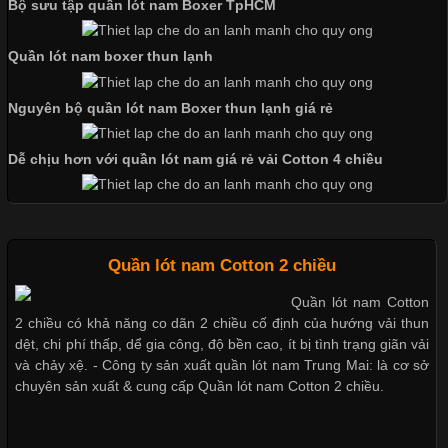
Bộ sưu tập quần lót nam Boxer TpHCM
Quần lót nam boxer thun lạnh
Chất Liệu Bamboo Xu Hướng Mới Trong Ngành Thời Trang
Cập nhật 2026-05-21 14:59:25
Nguyên bộ quần lót nam Boxer thun lạnh giá rẻ
Trong những năm gần đây, vải Bamboo đang trở thành một
Dễ chịu hơn với quần lót nam giá rẻ vải Cotton 4 chiều
trong những chất liệu được yêu thích trong ngành thời trang
nhờ đặc tính mềm mại, thoáng khí và thân thiện với môi trường.
Không chỉ được ứng dụng trong quần áo thường ngày, loại vải
này còn xuất hiện nhiều trong các sản phẩm đồ lót
Quần lót nam Cotton 2 chiều
Quần lót nam Cotton
2 chiều có khả năng co dãn 2 chiều cố định của hướng vải thun
Những Loại Vải Thun Thông Dụng Và Đặc Điểm Nổi Bật
dệt, chi phí thấp, dể gia công, độ bền cao, ít bị tình trạng giãn vải
và chảy xệ. - Công ty sản xuất quần lót nam Trung Mai: là cơ sở
Cập nhật 2026-05-20 14:58:56
chuyên sản xuất & cung cấp Quần lót nam Cotton 2 chiều.
Vải thun là một trong những chất liệu được sử dụng rộng rãi
nhất trong ngành thời trang nhờ đặc tính co giãn, mềm mại và