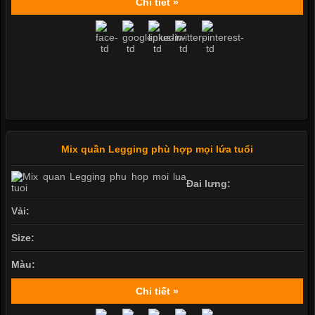
Chi tiết »
Mix quần Legging phù hợp mọi lứa tuổi
Đai lưng:
Vải:
Size:
Màu:
Chi tiết »