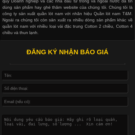
là một trong những công nghệ phổ biến nhờ khả năng tạo ra
quý Doanh nghiệp và các nhà đầu tư trong và ngoài nước đã tin
hình ảnh sắc nét và bền màu. Đặc biệt, kỹ thuật này được ứng
dùng sản phẩm hay ghé thăm website của chúng tôi. Chúng tôi là
dụng rộng rãi trong sản xuất áo thun, đồ thể thao
công ty sản xuất quần lót nam với nhãn hiệu Quần lót nam T&M.
Ngoài ra chúng tôi còn sản xuất ra nhiều dòng sản phẩm khác về
quần lót nam với nhiều loại vải đặc trung Cotton 2 chiều, Cotton 4
chiều và thun lạnh.
ĐĂNG KÝ NHẬN BÁO GIÁ