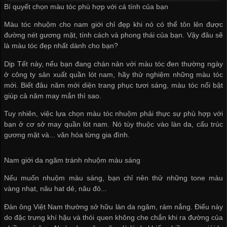
Bí quyết chọn màu tóc phù hợp với cá tính của bạn
Màu tóc nhuộm cho nam giới chỉ đẹp khi nó có thể tôn lên được
đường nét gương mặt, tính cách và phong thái của bạn. Vậy đâu sẽ
là màu tóc đẹp nhất dành cho bạn?
Dịp Tết này, nếu bạn đang chán nản với màu tóc đen thường ngày
ở
công ty sản xuất quần lót nam
, hãy thử nghiệm những màu tóc
mới. Biết đâu năm mới diện trang phục tươi sáng, màu tóc nổi bật
giúp cả năm may mắn thì sao.
Tuy nhiên, việc lựa chọn màu tóc nhuộm phải thực sự phù hợp với
bạn ở
cơ sở may quần lót nam
. Nó tùy thuộc vào làn da, cấu trúc
gương mặt và... văn hóa từng gia đình.
Nam giới da ngăm tránh nhuộm màu sáng
Nếu muốn nhuộm màu sáng, bạn chỉ nên thử những tone màu
vàng nhạt, nâu hat dẻ, nâu đỏ...
Đàn ông Việt Nam thường sở hữu làn da ngăm, rám nắng. Điểu này
do đặc trưng khí hậu và thói quen không che chắn khi ra đường của