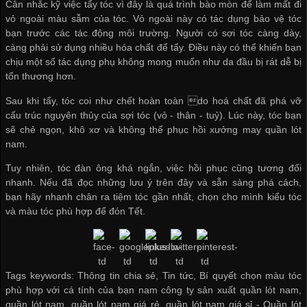
Cân nhắc kỹ việc tẩy tóc vì đây là quá trình bào mòn để làm mất đi
vỏ ngoài màu sẫm của tóc. Vỏ ngoài này có tác dụng bảo vệ tóc
bạn trước các tác động môi trường. Người có sợi tóc càng dày,
càng phải sử dụng nhiều hóa chất để tẩy. Điều này có thể khiến bạn
chịu một số tác dụng phụ không mong muốn như da đầu bị rát dễ bị
tổn thương hơn.
Sau khi tẩy, tóc coi như chết hoàn toàn do hoá chất đã phá vỡ
cấu trúc nguyên thủy của sợi tóc (vỏ - thân - tuỷ). Lúc này, tóc bạn
sẽ chẻ ngọn, khô xơ và không thể phục hồi
xưởng may quần lót
nam
.
Tuy nhiên, tóc đàn ông khá ngắn, việc hồi phục cũng tương đối
nhanh. Nếu đã đọc những lưu ý trên đây và sẵn sàng phá cách,
bạn hãy nhanh chân ra tiệm tóc gần nhất, chọn cho mình kiểu tóc
và màu tóc phù hợp để đón Tết.
Tags keywords: Thông tin chia sẻ, Tin tức, Bí quyết chọn màu tóc
phù hợp với cá tính của bạn nam công ty sản xuất quần lót nam,
quần lót nam, quần lót nam giá rẻ, quần lót nam giá sỉ -
Quần lót