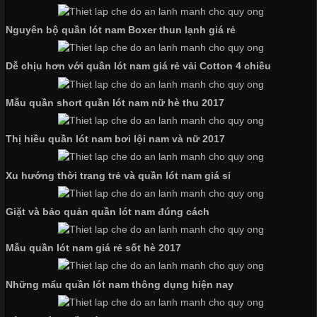
Trong môi trường kinh doanh hiện đại, việc xây dựng hình ảnh
Nguyên bộ quần lót nam Boxer thun lạnh giá rẻ
chuyên nghiệp đóng vai trò quan trọng đối với sự phát triển của
doanh nghiệp. Một trong những giải pháp hiệu quả được nhiều
Dễ chịu hơn với quần lót nam giá rẻ vải Cotton 4 chiều
đơn vị lựa chọn hiện nay là sử dụng áo thun đồng phục công ty.
Không chỉ giúp tạo sự đồng bộ, áo thun
Mẫu quần short quần lót nam nữ hè thu 2017
Thị hiều quần lót nam bơi lội nam và nữ 2017
Chất Liệu Lycra Có Gì Đặc Biệt Trong Ngành Thời Trang?
Xu hướng thời trang trẻ và quần lót nam giá sỉ
Cập nhật 2026-05-27 17:03:46
Giặt và bảo quản quần lót nam đúng cách
Vải Lycra Là Gì? Chất Liệu Co Giãn Được Ưa Chuộng Trong
Ngành May Mặc Trong ngành thời trang hiện đại, các loại vải có
Mẫu quần lót nam giá rẻ sốt hè 2017
khả năng co giãn tốt ngày càng được ưa chuộng nhằm mang lại
cảm giác thoải mái cho người mặc. Trong đó, vải Lycra là một
trong những chất liệu nổi bật nhờ độ đàn hồi cao,
Những mẩu quần lót nam thông dụng hiện nay