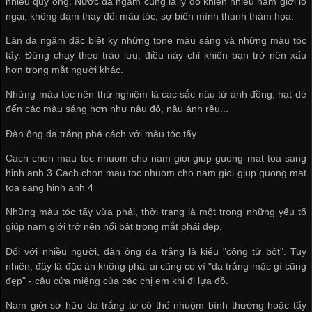
nhiều quý ông. Nước da ngăm cũng là lý do khiến nhiều nam giới lo
ngại, không dám thay đổi màu tóc, sợ biến mình thành thảm họa.
Làn da ngăm đặc biệt kỵ những tone màu sáng và những màu tóc
tẩy. Đừng chạy theo trào lưu, điều này chỉ khiến bạn trở nên xấu
hơn trong mắt người khác.
Những màu tóc nên thử nghiệm là các sắc nâu từ ánh đồng, hạt dẻ
đến các màu sáng hơn như nâu đỏ, nâu ánh rêu...
Đàn ông da trắng phá cách với màu tóc tẩy
Cach chon mau toc nhuom cho nam gioi giup guong mat toa sang
hinh anh 3 Cach chon mau toc nhuom cho nam gioi giup guong mat
toa sang hinh anh 4
Những màu tóc tẩy vừa phải, thời trang là một trong những yếu tố
giúp nam giới trở nên nổi bật trong mắt phái đẹp.
Đối với nhiều người, đàn ông da trắng là kiểu "công tử bột". Tuy
nhiên, đây là đặc ân không phải ai cũng có vì "da trắng mặc gì cũng
đẹp" - câu cửa miệng của các chị em khi đi lựa đồ.
Nam giới sở hữu da trắng từ có thể nhuộm bình thường hoặc tẩy