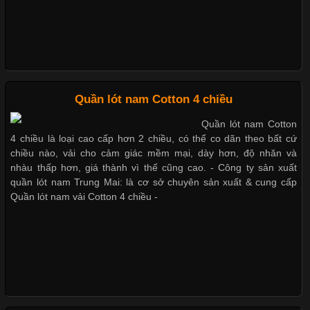
thoải mái khi mặc. Từ áo thun, đồ thể thao cho đến đồ lót nam,
vải thun luôn đóng vai trò quan trọng trong quá trình sản xuất.
Hiện nay, nhu cầu tìm kiếm quần lót nam giá
Quần lót nam Cotton 4 chiều
Xu Hướng Form Áo Thun Phổ Biến Trong Ngành May Mặc
Quần lót nam Cotton
4 chiều là loại cao cấp hơn 2 chiều, có thể co dãn theo bất cứ
Cập nhật 2026-05-09 15:58:23
chiều nào, vải cho cảm giác mềm mại, dày hơn, độ nhăn và
nhàu thấp hơn, giá thành vì thế cũng cao. - Công ty sản xuất
Các Form Áo Thun Phổ Biến Hiện Nay Và Xu Hướng Trong
quần lót nam Trung Mai: là cơ sở chuyên sản xuất & cung cấp
Ngành May Mặc Áo thun là một trong những trang phục quen
Quần lót nam vải Cotton 4 chiều -
thuộc và được sử dụng phổ biến nhất hiện nay. Không chỉ đa
dạng về màu sắc hay chất liệu, áo thun còn có nhiều form dáng
khác nhau để phù hợp với từng phong cách thời trang và nhu
cầu