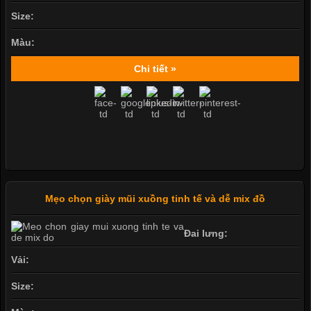
Size:
Màu:
Chi tiết »
Mẹo chọn giày mũi xuồng tinh tế và dễ mix đồ
Đai lưng:
Vải:
Size: