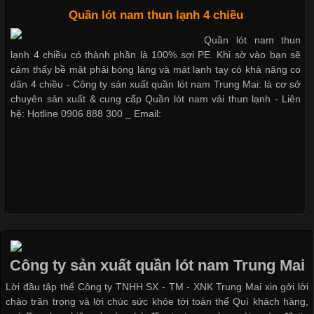
Khám Phá Áo Phông Trang Phục Phổ Biến Nhất Hiện Nay
Quần lót nam thun lạnh 4 chiều
Quần lót nam thun
Cập nhật 2026-04-24 17:24:50
lạnh 4 chiều có thành phần là 100% sợi PE. Khi sờ vào bạn sẽ
Áo phông là một trong những trang phục phổ biến nhất trong
cảm thấy bề mặt phải bóng láng và mát lạnh tay có khả năng co
đời sống hiện đại nhờ sự tiện lợi, thoải mái và dễ phối đồ.
dãn 4 chiều - Công ty sản xuất quần lót nam Trung Mai: là cơ sở
Không chỉ xuất hiện trong thời trang thường ngày, áo phông còn
chuyên sản xuất & cung cấp Quần lót nam vải thun lạnh - Liên
được ứng dụng rộng rãi trong ngành sản xuất may mặc, đặc
hệ: Hotline 0906 888 300 _ Email:
biệt là các sản phẩm từ vải thun. Hiện nay,
Công Nghệ In Chuyển Nhiệt Trong Ngành Thời Trang Hiện
Đại
Cập nhật 2026-04-21 15:41:03
Công ty sản xuất quần lót nam Trung Mai
In Chuyển Nhiệt Là Gì? Công Nghệ In Hiện Đại Trong Ngành
Lời đầu tập thể Công ty TNHH SX - TM - XNK Trung Mai xin gởi lời
May Mặc Trong ngành in ấn và thời trang, in chuyển nhiệt đang
chào trân trọng và lời chúc sức khỏe tới toàn thể Quí khách hàng,