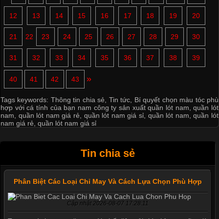
12
13
14
15
16
17
18
19
20
21
22
23
24
25
26
27
28
29
30
31
32
33
34
35
36
37
38
39
»
40
41
42
43
Tags keywords:
Thông tin chia sẻ
,
Tin tức
,
Bí quyết chọn màu tóc phù
hợp với cá tính của bạn nam công ty sản xuất quần lót nam
,
quần lót
nam
,
quần lót nam giá rẻ
,
quần lót nam giá sỉ
,
quần lót nam
,
quần lót
nam giá rẻ
,
quần lót nam giá sỉ
Tin chia sẻ
Phân Biệt Các Loại Chỉ May Và Cách Lựa Chọn Phù Hợp
Cập nhật 2026-08-07 17:28:11