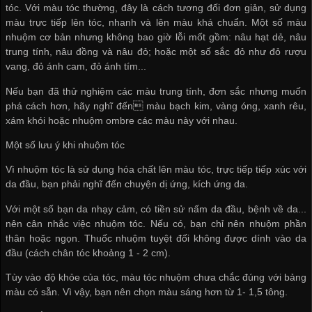
tóc. Với màu tóc thường, đây là cách tương đối đơn giản, sử dụng
màu trực tiếp lên tóc, nhanh và lên màu khá chuẩn. Một số màu
nhuộm cơ bản nhưng không bao giờ lỗi mốt gồm: nâu hạt dẻ, nâu
trung tính, nâu đồng và nâu đỏ; hoặc một số sắc đỏ như đỏ rượu
vang, đỏ ánh cam, đỏ ánh tím...
Nếu bạn đã thử nghiệm các màu trung tính, đơn sắc nhưng muốn
phá cách hơn, hãy nghĩ đến màu bạch kim, vàng óng, xanh rêu,
xám khói hoặc nhuộm ombre các màu này với nhau.
Một số lưu ý khi nhuộm tóc
Vì nhuộm tóc là sử dụng hóa chất lên màu tóc, trực tiếp tiếp xúc với
da đầu, bạn phải nghĩ đến chuyện dị ứng, kích ứng da.
Với một số bạn da nhạy cảm, có tiền sử nấm da đầu, bệnh về da...
nên cân nhắc việc nhuộm tóc. Nếu có, bạn chỉ nên nhuộm phần
thân hoặc ngọn. Thuốc nhuộm tuyệt đối không được dính vào da
đầu (cách chân tóc khoảng 1 - 2 cm).
Tùy vào độ khỏe của tóc, màu tóc nhuộm chưa chắc đúng với bảng
màu có sẵn. Vì vậy, bạn nên chọn màu sáng hơn từ 1- 1,5 tông.