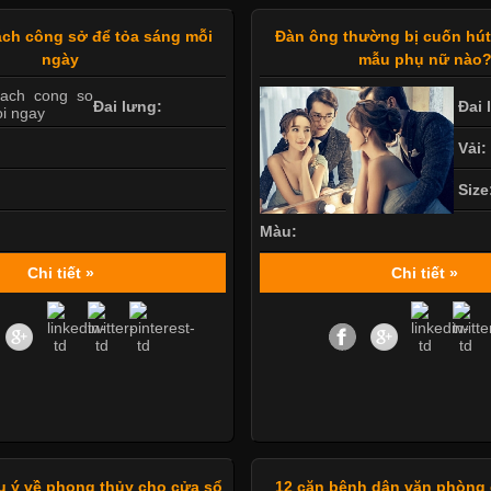
ch công sở để tỏa sáng mỗi
Đàn ông thường bị cuốn hú
ngày
mẫu phụ nữ nào
Đai lưng:
Đai 
Vải:
Size
Màu:
Chi tiết »
Chi tiết »
ưu ý về phong thủy cho cửa sổ
12 căn bệnh dân văn phòng