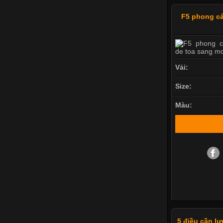
F5 phong cá
Vải:
Size:
Màu:
5 điều cần l