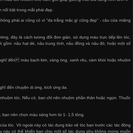
n nổi bật trong mắt phái đẹp.
 không phải ai cũng có vì "da trắng mặc gì cũng đẹp" - câu cửa miệng
ờng, đây là cách tương đối đơn giản, sử dụng màu trực tiếp lên tóc,
gồm: nâu hạt dẻ, nâu trung tính, nâu đồng và nâu đỏ; hoặc một số
nghĩ đến màu bạch kim, vàng óng, xanh rêu, xám khói hoặc nhuộm
nghĩ đến chuyện dị ứng, kích ứng da.
c nhuộm tóc. Nếu có, bạn chỉ nên nhuộm phần thân hoặc ngọn. Thuốc
, bạn nên chọn màu sáng hơn từ 1- 1,5 tông.
của tóc. Vỏ ngoài này có tác dụng bảo vệ tóc bạn trước các tác động
iều này có thể khiến bạn chịu một số tác dụng phụ không mong muốn