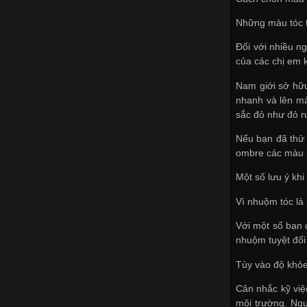
Những màu tóc tẩ
Đối với nhiều ng
của các chị em k
Nam giới sở hữu
nhanh và lên mà
sắc đỏ như đỏ r
Nếu bạn đã thử
ombre các màu 
Một số lưu ý kh
Vì nhuộm tóc là 
Với một số bạn 
nhuộm tuyệt đối
Tùy vào độ khỏe
Cân nhắc kỹ việ
môi trường. Ngư