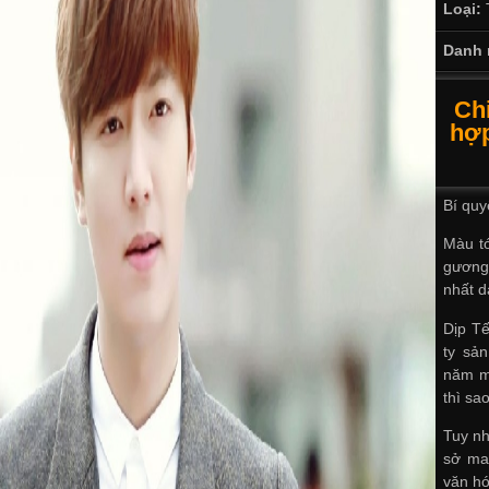
Loại:
Danh 
Ch
hợp
Bí quy
Màu tó
gương
nhất 
Dịp T
ty sả
năm mớ
thì sao
Tuy nh
sở ma
văn hó