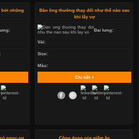
t bởi những
Đàn ông thường thay đổi như thế nào sau
?
khi lấy vợ
lưng:
Đai lưng:
Vải:
:
Size:
Màu:
Chi tiết »
 có nguy cơ
Công dụng của giấm ăn