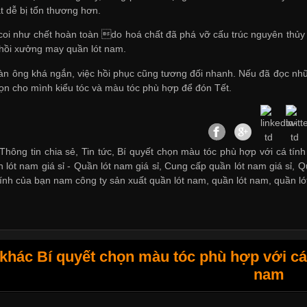
t dễ bị tổn thương hơn.
 coi như chết hoàn toàn do hoá chất đã phá vỡ cấu trúc nguyên thủy c
 hồi
xưởng may quần lót nam
.
đàn ông khá ngắn, việc hồi phục cũng tương đối nhanh. Nếu đã đọc nh
họn cho mình kiểu tóc và màu tóc phù hợp để đón Tết.
Thông tin chia sẻ, Tin tức, Bí quyết chọn màu tóc phù hợp với cá tín
 lót nam giá sỉ -
Quần lót nam giá sỉ
,
Cung cấp quần lót nam giá sỉ
,
Q
tính của bạn nam công ty sản xuất quần lót nam
,
quần lót nam
,
quần ló
hác Bí quyết chọn màu tóc phù hợp với cá 
nam