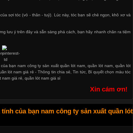
ủa sợi tóc (vỏ - thân - tuỷ). Lúc này, tóc bạn sẽ chẻ ngọn, khô xơ và
ững lưu ý trên đây và sẵn sàng phá cách, bạn hãy nhanh chân ra tiệm
h của bạn nam công ty sản xuất quần lót nam, quần lót nam, quần lót
uần lót nam giá rẻ
-
Thông tin chia sẻ
,
Tin tức
,
Bí quyết chọn màu tóc
t nam giá rẻ
,
quần lót nam giá sỉ
Xin cám ơn!
tính của bạn nam công ty sản xuất quần lót