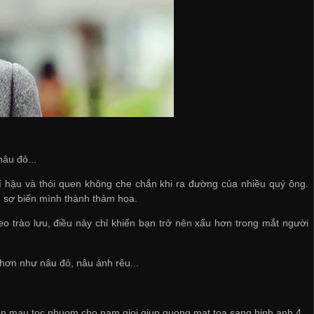
âu đỏ...
 hậu và thói quen không che chắn khi ra đường của nhiều quý ông.
, sợ biến mình thành thảm họa.
 trào lưu, điều này chỉ khiến bạn trở nên xấu hơn trong mắt người
hơn như nâu đỏ, nâu ánh rêu...
n mau toc nhuom cho nam gioi giup guong mat toa sang hinh anh 4