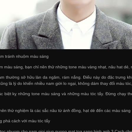
ăm tránh nhuộm màu sáng
màu sáng, bạn chỉ nên thử những tone màu vàng nhạt, nâu hat dẻ, n
am thường sở hữu làn da ngăm, rám nắng. Điểu này do đặc trưng khí
ng là lý do khiến nhiều nam giới lo ngại, không dám thay đổi màu tóc
 biệt kỵ những tone màu sáng và những màu tóc tẩy. Đừng chạy theo
ên thử nghiệm là các sắc nâu từ ánh đồng, hạt dẻ đến các màu sáng 
g phá cách với màu tóc tẩy
oc nhuom cho nam gioi giup guong mat toa sang hinh anh 3 Cach cho