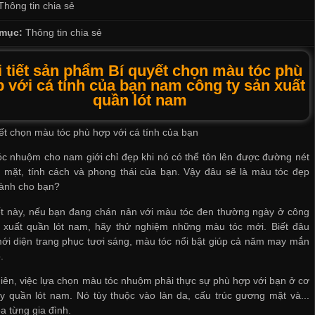
Thông tin chia sẻ
mục:
Thông tin chia sẻ
i tiết sản phẩm Bí quyết chọn màu tóc phù
 với cá tính của bạn nam công ty sản xuất
quần lót nam
ết chọn màu tóc phù hợp với cá tính của bạn
c nhuộm cho nam giới chỉ đẹp khi nó có thể tôn lên được đường nét
 mặt, tính cách và phong thái của bạn. Vậy đâu sẽ là màu tóc đẹp
dành cho bạn?
ết này, nếu bạn đang chán nản với màu tóc đen thường ngày ở
công
n xuất quần lót nam
, hãy thử nghiệm những màu tóc mới. Biết đâu
i diện trang phục tươi sáng, màu tóc nổi bật giúp cả năm may mắn
.
iên, việc lựa chọn màu tóc nhuộm phải thực sự phù hợp với bạn ở
cơ
y quần lót nam
. Nó tùy thuộc vào làn da, cấu trúc gương mặt và...
a từng gia đình.