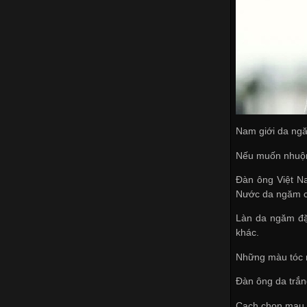
Nam giới da ng
Nếu muốn nhuộm 
Đàn ông Việt N
Nước da ngăm cũ
Làn da ngăm đặc
khác.
Những màu tóc n
Đàn ông da trắn
Cach chon mau t