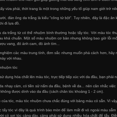
y vừa phải, thời trang là một trong những yếu tố giúp nam giới trở nê
ười, đàn ông da trắng là kiểu "công tử bột". Tuy nhiên, đây là đặc ân
hi đi lựa đồ.
 da trắng từ có thể nhuộm bình thường hoặc tẩy tóc. Với màu tóc thư
u khá chuẩn. Một số màu nhuộm cơ bản nhưng không bao giờ lỗi mốt 
ượu vang, đỏ ánh cam, đỏ ánh tím...
 nghiệm các màu trung tính, đơn sắc nhưng muốn phá cách hơn, hãy 
này với nhau.
i nhuộm tóc
sử dụng hóa chất lên màu tóc, trực tiếp tiếp xúc với da đầu, bạn phải 
da nhạy cảm, có tiền sử nấm da đầu, bệnh về da... nên cân nhắc việ
 không được dính vào da đầu (cách chân tóc khoảng 1 - 2 cm).
 của tóc, màu tóc nhuộm chưa chắc đúng với bảng màu có sẵn. Vì vậy
c tẩy tóc vì đây là quá trình bào mòn để làm mất đi vỏ ngoài màu sẫm 
ời có sợi tóc càng dày, càng phải sử dụng nhiều hóa chất để tẩy. Đ