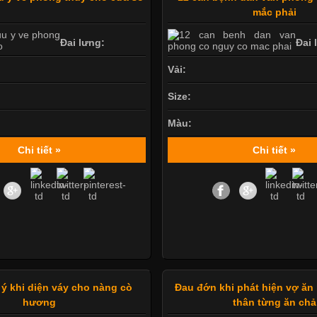
mắc phải
Đai lưng:
Đai 
Vải:
Size:
Màu:
Chi tiết »
Chi tiết »
 ý khi diện váy cho nàng cò
Đau đớn khi phát hiện vợ ăn
hương
thân từng ăn chả