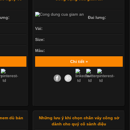
lưng:
Đai lưng:
Vải:
Size:
Màu:
Chi tiết »
 nem dù bản
Những lưu ý khi chọn chân váy công sở
dành cho quý cô sành điệu