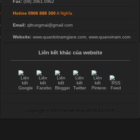
Fax:
(08).3961.0962
Hotine
0906 888 300
A Nghĩa
Email:
qltrungmai@gmail.com
Website:
www.quanlotnamgiare.com, www.quanxinam.com
Liên kết khác của website
Copyright ©
2026 bởi Mr Hiệp 0976.137.019