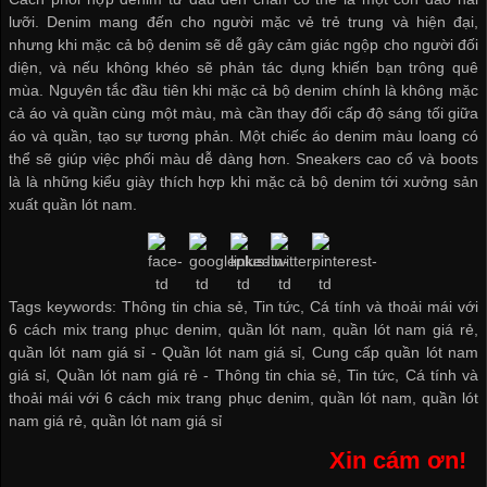
lưỡi. Denim mang đến cho người mặc vẻ trẻ trung và hiện đại,
nhưng khi mặc cả bộ denim sẽ dễ gây cảm giác ngộp cho người đối
diện, và nếu không khéo sẽ phản tác dụng khiến bạn trông quê
mùa. Nguyên tắc đầu tiên khi mặc cả bộ denim chính là không mặc
cả áo và quần cùng một màu, mà cần thay đổi cấp độ sáng tối giữa
áo và quần, tạo sự tương phản. Một chiếc áo denim màu loang có
thể sẽ giúp việc phối màu dễ dàng hơn. Sneakers cao cổ và boots
là là những kiểu giày thích hợp khi mặc cả bộ denim tới
xưởng sản
xuất quần lót nam
.
Tags keywords: Thông tin chia sẻ, Tin tức, Cá tính và thoải mái với
6 cách mix trang phục denim, quần lót nam, quần lót nam giá rẻ,
quần lót nam giá sỉ -
Quần lót nam giá sỉ
,
Cung cấp quần lót nam
giá sỉ
,
Quần lót nam giá rẻ
-
Thông tin chia sẻ
,
Tin tức
,
Cá tính và
thoải mái với 6 cách mix trang phục denim
,
quần lót nam
,
quần lót
nam giá rẻ
,
quần lót nam giá sỉ
Xin cám ơn!