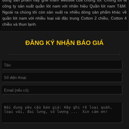
dùng sản phẩm hay ghé thăm website của chúng tôi. Chúng tôi là
hình ảnh sắc nét và bền màu. Đặc biệt, kỹ thuật này được ứng
công ty sản xuất quần lót nam với nhãn hiệu Quần lót nam T&M.
dụng rộng rãi trong sản xuất áo thun, đồ thể thao
Ngoài ra chúng tôi còn sản xuất ra nhiều dòng sản phẩm khác về
quần lót nam với nhiều loại vải đặc trung Cotton 2 chiều, Cotton 4
chiều và thun lạnh.
Vì Sao Cơ Sở Sản Xuất Quần Lót Nam Ưa Chuộng Vải
ĐĂNG KÝ NHẬN BÁO GIÁ
Cotton?
Cập nhật 2026-04-20 17:14:16
Vải cotton là một trong những chất liệu được sử dụng rộng rãi
nhất trong ngành dệt may nhờ đặc tính mềm mại, thoáng mát
và thấm hút mồ hôi tốt. Đây cũng là loại vải được nhiều công ty
sản xuất quần lót nam lựa chọn để tạo ra các sản phẩm chất
lượng, phù hợp với nhu cầu sử dụng