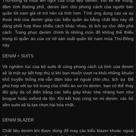
Thu-Đông là mùa lên ngôi của chất liệu denim. Với vẻ trẻ trung,
đậm tính đường phố, denim làm cho phong cách của người
bán
quần lót nam giá rẻ
trở nên cá tính hơn. Tính ứng dụng cao và sự
thoải mái của denim giúp các kiểu quần áo bằng chất liệu này dễ
dàng phối hợp theo nhiều cách khác nhau, từ lịch sự cho đến phá
cách. Trang phục denim chính là những món đồ không thể thiếu
trong tủ quần áo của
cơ sở sản xuất quần lót nam
mùa Thu-Đông
này.
DENIM + SUITS
Vẻ nghiêm túc của bộ suits đi cùng phong cách cá tính của denim
sẽ là một sự kết hợp thú vị khi bạn muốn vượt ra khỏi những khuôn
khổ truyền thống mà vẫn đảm bảo vẻ ngoài chỉn chu, lịch sự. Để
phù hợp với sự trẻ trung của chiếc áo sơ mi denim, bạn có thể thay
đôi giày da cổ điển bằng các kiểu giày khác nhẹ nhàng hơn như
brogue hoặc oxford da lộn. Khi kết hợp cùng sơ mi denim, các bộ
slim suits sẽ là lựa chọn hài hòa nhất.
DENIM BLAZER
Chất liệu denim khi được dùng để may các kiểu blazer khoác ngoài