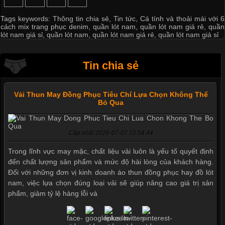
Tags keywords:
Thông tin chia sẻ
,
Tin tức
,
Cá tính và thoải mái với 6
cách mix trang phục denim
,
quần lót nam
,
quần lót nam giá rẻ
,
quần
lót nam giá sỉ
,
quần lót nam
,
quần lót nam giá rẻ
,
quần lót nam giá sỉ
Tin chia sẻ
Vải Thun May Đồng Phục Tiêu Chí Lựa Chọn Không Thể
Bỏ Qua
Cập nhật 2026-07-07 15:54:44
Trong lĩnh vực may mặc, chất liệu vải luôn là yếu tố quyết định
đến chất lượng sản phẩm và mức độ hài lòng của khách hàng.
Đối với những đơn vị kinh doanh áo thun đồng phục hay đồ lót
nam, việc lựa chọn đúng loại vải sẽ giúp nâng cao giá trị sản
phẩm, giảm tỷ lệ hàng lỗi và