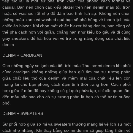
tiếp tục lại là một sự pha trộn khác của phong cách formal và
casual. Bạn nên chọn các kiểu blazer trên nền denim màu tối, trơn
hoặc có washed rất nhẹ để đảm bảo tính lịch sự. Không nên chọn
những màu xanh và washed quá bạc sẽ phá hỏng vẻ thanh lịch của
chiếc áo blazer. Khi chọn một chiếc blazer bằng denim, bạn cũng có
thể phá cách hơn với quần, chẳng hạn như kiểu bo gấu và đi cùng
giày sneakers để hài hòa với vẻ trẻ trung năng động của chất liệu
denim.
DENIM + CARDIGAN
Cho những ngày se lạnh của tiết trời mùa Thu, sơ mi denim khi phối
cùng cardigan không những giúp bạn giữ ấm mà sự tương phản
giữa chất liệu thô của denim và mềm mại của chất liệu len còn
mang lại cho bạn phong cách đậm tính thời trang hơn. Cách phối
hợp giữa 2 món đồ này không có gì quá phức tạp, chỉ cần quan tâm
đến màu sắc sao cho có sự tương phản là bạn có thể tự tin xuống
phố.
DENIM + SWEATERS
Sự phối hợp giữa sơ mi và sweaters thường mang lại vẻ lịch sự một
cách nhẹ nhàng. Khi thay bằng sơ mi denim sẽ giúp tăng thêm vẻ