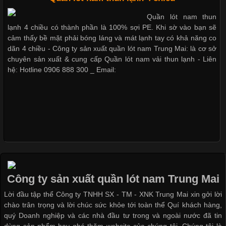
Khám Phá Áo Phông Trang Phục Phổ Biến Nhất Hiện Nay
Quần lót nam thun
Cập nhật 2026-04-24 17:24:50
lạnh 4 chiều có thành phần là 100% sợi PE. Khi sờ vào bạn sẽ
cảm thấy bề mặt phải bóng láng và mát lạnh tay có khả năng co
Áo phông là một trong những trang phục phổ biến nhất trong
dãn 4 chiều - Công ty sản xuất quần lót nam Trung Mai: là cơ sở
đời sống hiện đại nhờ sự tiện lợi, thoải mái và dễ phối đồ.
chuyên sản xuất & cung cấp Quần lót nam vải thun lạnh - Liên
Không chỉ xuất hiện trong thời trang thường ngày, áo phông còn
hệ: Hotline 0906 888 300 _ Email:
được ứng dụng rộng rãi trong ngành sản xuất may mặc, đặc
biệt là các sản phẩm từ vải thun. Hiện nay,
Công Nghệ In Chuyển Nhiệt Trong Ngành Thời Trang Hiện
Đại
Công ty sản xuất quần lót nam Trung Mai
Cập nhật 2026-04-21 15:41:03
Lời đầu tập thể Công ty TNHH SX - TM - XNK Trung Mai xin gởi lời
In Chuyển Nhiệt Là Gì? Công Nghệ In Hiện Đại Trong Ngành
chào trân trọng và lời chúc sức khỏe tới toàn thể Quí khách hàng,
May Mặc Trong ngành in ấn và thời trang, in chuyển nhiệt đang
quý Doanh nghiệp và các nhà đầu tư trong và ngoài nước đã tin
là một trong những công nghệ phổ biến nhờ khả năng tạo ra