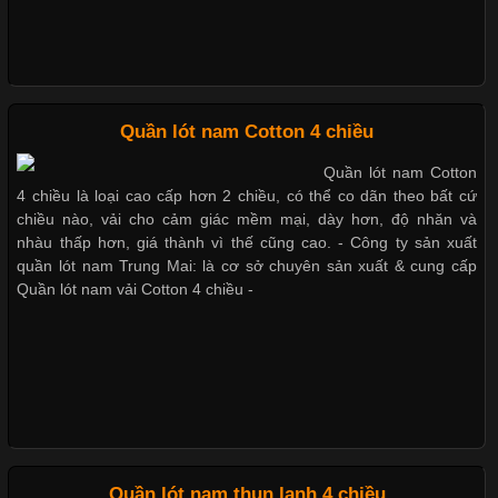
vải thun luôn đóng vai trò quan trọng trong quá trình sản xuất.
Hiện nay, nhu cầu tìm kiếm quần lót nam giá
Quần lót nam Cotton 4 chiều
Xu Hướng Form Áo Thun Phổ Biến Trong Ngành May Mặc
Quần lót nam Cotton
4 chiều là loại cao cấp hơn 2 chiều, có thể co dãn theo bất cứ
chiều nào, vải cho cảm giác mềm mại, dày hơn, độ nhăn và
Cập nhật 2026-05-09 15:58:23
nhàu thấp hơn, giá thành vì thế cũng cao. - Công ty sản xuất
Các Form Áo Thun Phổ Biến Hiện Nay Và Xu Hướng Trong
quần lót nam Trung Mai: là cơ sở chuyên sản xuất & cung cấp
Ngành May Mặc Áo thun là một trong những trang phục quen
Quần lót nam vải Cotton 4 chiều -
thuộc và được sử dụng phổ biến nhất hiện nay. Không chỉ đa
dạng về màu sắc hay chất liệu, áo thun còn có nhiều form dáng
khác nhau để phù hợp với từng phong cách thời trang và nhu
cầu
Quần lót nam thun lạnh 4 chiều