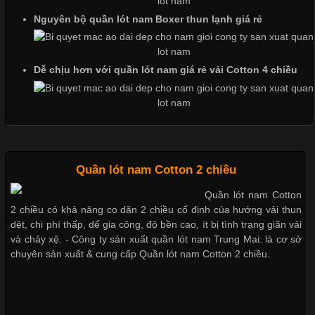
Nguyên bộ quần lót nam Boxer thun lạnh giá rẻ
Chất Liệu Bamboo Xu Hướng Mới Trong Ngành Thời Trang
Cập nhật 2026-05-21 14:59:25
Dễ chịu hơn với quần lót nam giá rẻ vải Cotton 4 chiều
Trong những năm gần đây, vải Bamboo đang trở thành một
trong những chất liệu được yêu thích trong ngành thời trang
nhờ đặc tính mềm mại, thoáng khí và thân thiện với môi trường.
Không chỉ được ứng dụng trong quần áo thường ngày, loại vải
này còn xuất hiện nhiều trong các sản phẩm đồ lót
Quần lót nam Cotton 2 chiều
Quần lót nam Cotton
2 chiều có khả năng co dãn 2 chiều cố định của hướng vải thun
dệt, chi phí thấp, dể gia công, độ bền cao, ít bị tình trạng giãn vải
Những Loại Vải Thun Thông Dụng Và Đặc Điểm Nổi Bật
và chảy xệ. - Công ty sản xuất quần lót nam Trung Mai: là cơ sở
chuyên sản xuất & cung cấp Quần lót nam Cotton 2 chiều.
Cập nhật 2026-05-20 14:58:56
Vải thun là một trong những chất liệu được sử dụng rộng rãi
nhất trong ngành thời trang nhờ đặc tính co giãn, mềm mại và
thoải mái khi mặc. Từ áo thun, đồ thể thao cho đến đồ lót nam,