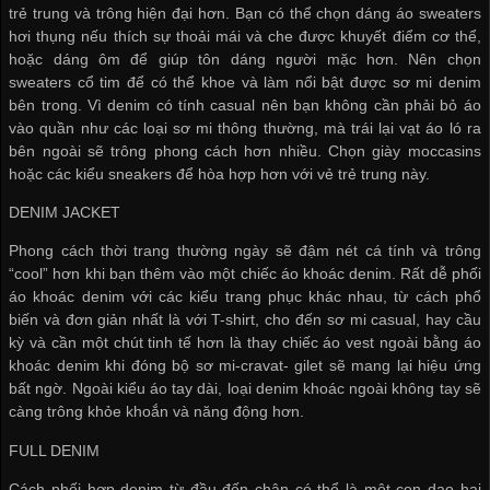
trẻ trung và trông hiện đại hơn. Bạn có thể chọn dáng áo sweaters
hơi thụng nếu thích sự thoải mái và che được khuyết điểm cơ thể,
hoặc dáng ôm để giúp tôn dáng người mặc hơn. Nên chọn
sweaters cổ tim để có thể khoe và làm nổi bật được sơ mi denim
bên trong. Vì denim có tính casual nên bạn không cần phải bỏ áo
vào quần như các loại sơ mi thông thường, mà trái lại vạt áo ló ra
bên ngoài sẽ trông phong cách hơn nhiều. Chọn giày moccasins
hoặc các kiểu sneakers để hòa hợp hơn với vẻ trẻ trung này.
DENIM JACKET
Phong cách thời trang thường ngày sẽ đậm nét cá tính và trông
“cool” hơn khi bạn thêm vào một chiếc áo khoác denim. Rất dễ phối
áo khoác denim với các kiểu trang phục khác nhau, từ cách phổ
biến và đơn giản nhất là với T-shirt, cho đến sơ mi casual, hay cầu
kỳ và cần một chút tinh tế hơn là thay chiếc áo vest ngoài bằng áo
khoác denim khi đóng bộ sơ mi-cravat- gilet sẽ mang lại hiệu ứng
bất ngờ. Ngoài kiểu áo tay dài, loại denim khoác ngoài không tay sẽ
càng trông khỏe khoắn và năng động hơn.
FULL DENIM
Cách phối hợp denim từ đầu đến chân có thể là một con dao hai