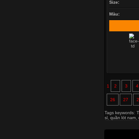
Size:
Màu:
1
2
3
4
26
27
2
Tags keywords:
T
sỉ
,
quần lót nam
,