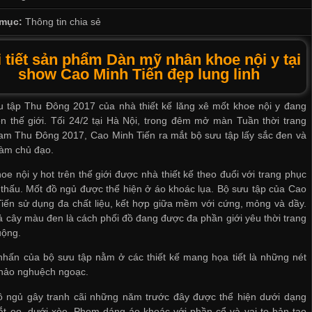
mục:
Thông tin chia sẻ
 tiết sản phẩm Dàn mỹ nhân khoe nội y tại
show Cao Minh Tiến đẹp lung linh
u tập Thu Đông 2017 của nhà thiết kế lăng xê mốt khoe nội y đang
ên thế giới. Tối 24/2 tại Hà Nội, trong đêm mở màn Tuần thời trang
am Thu Đông 2017, Cao Minh Tiến ra mắt bộ sưu tập lấy sắc đen và
làm chủ đạo.
oe nội y hot trên thế giới được nhà thiết kế theo đuổi với trang phục
thấu. Mốt đồ ngủ được thể hiện ở áo khoác lụa. Bộ sưu tập của Cao
iến sử dụng đa chất liệu, kết hợp giữa mềm với cứng, mỏng và dầy.
 cây màu đen là cách phối đồ đang được đa phần giới yêu thời trang
uộng.
hấn của bộ sưu tập nằm ở các thiết kế mang họa tiết là những nét
thảo nghuệch ngoạc.
ồ ngủ gây tranh cãi những năm trước đây được thể hiện dưới dạng
ắt eo, dưới xòe. Phom dáng áo khoác với phần cổ và vai to bản tạo