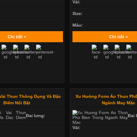
Vải:
Size:
Màu:
Chi tiết »
Chi tiết »
Vải Thun Thông Dụng Và Đặc
Xu Hướng Form Áo Thun Phổ
Điểm Nổi Bật
Ngành May Mặc
Đai lưng:
Đai 
Vải: