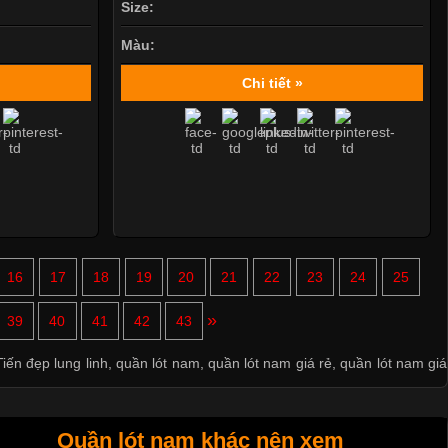
Size:
Màu:
Chi tiết »
16
17
18
19
20
21
22
23
24
25
»
39
40
41
42
43
iến đẹp lung linh
,
quần lót nam
,
quần lót nam giá rẻ
,
quần lót nam giá
Quần lót nam khác nên xem