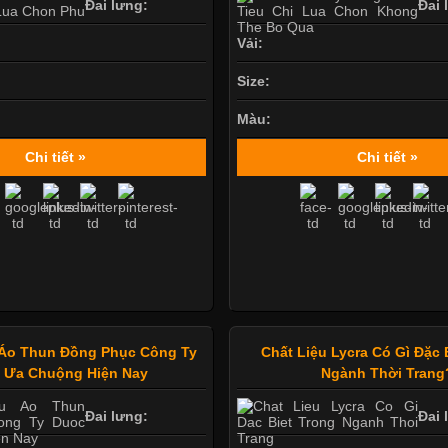
Đai lưng:
Đai 
Vải:
Size:
Màu:
Chi tiết »
Chi tiết »
Áo Thun Đồng Phục Công Ty
Chất Liệu Lycra Có Gì Đặc 
 Ưa Chuộng Hiện Nay
Ngành Thời Trang
Đai lưng:
Đai 