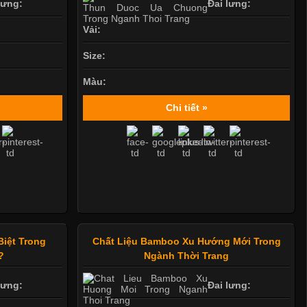
lưng:
Đai lưng:
Vải:
Size:
Màu:
Chi tiết »
Biệt Trong
Chất Liệu Bamboo Xu Hướng Mới Trong
?
Ngành Thời Trang
lưng:
Đai lưng: