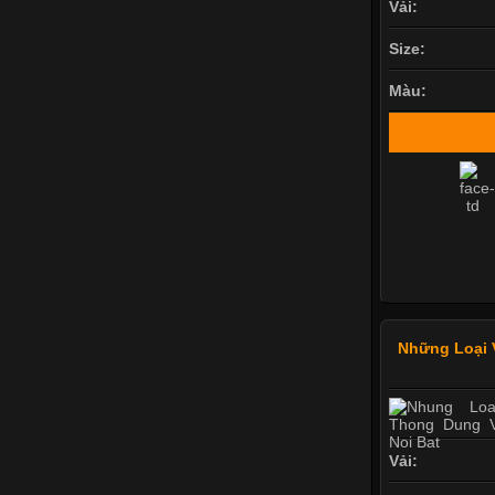
Vải:
Size:
Màu:
Những Loại 
Vải: