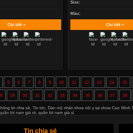
Size:
Màu:
Chi tiết »
Chi tiết »
5
6
7
8
9
10
11
12
13
14
15
8
29
30
31
32
33
34
35
36
37
38
hông tin chia sẻ
,
Tin tức
,
Dàn mỹ nhân khoe nội y tại show Cao Minh T
quần lót nam giá rẻ
,
quần lót nam giá sỉ
Tin chia sẻ