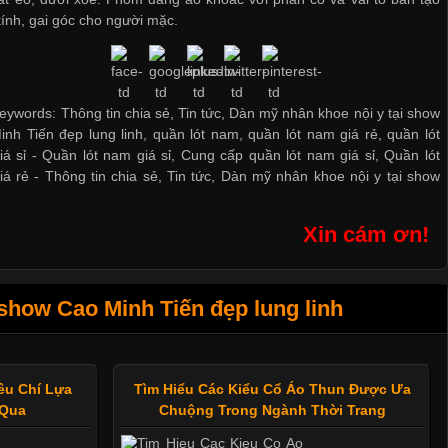
tính, gai góc cho người mặc.
eywords: Thông tin chia sẻ, Tin tức, Dàn mỹ nhân khoe nội y tại show
nh Tiến đẹp lung linh, quần lót nam, quần lót nam giá rẻ, quần lót
iá sỉ -
Quần lót nam giá sỉ
,
Cung cấp quần lót nam giá sỉ
,
Quần lót
iá rẻ
-
Thông tin chia sẻ
,
Tin tức
,
Dàn mỹ nhân khoe nội y tại show
Xin cám ơn!
show Cao Minh Tiến đẹp lung linh
êu Chí Lựa
Tìm Hiểu Các Kiểu Cổ Áo Thun Được Ưa
 Qua
Chuộng Trong Ngành Thời Trang