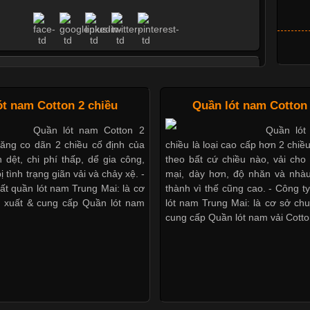
ác Kiểu Cổ Áo Thun Được Ưa Chuộng Trong Ngành
Thời Trang
ót nam Cotton 2 chiều
Quần lót nam Cotton 
Cập nhật 2026-06-01 16:20:50
Quần lót nam Cotton 2
Quần lót
Áo thun là một trong những trang
năng co dãn 2 chiều cố định của
chiều là loại cao cấp hơn 2 chiề
nhất hiện nay nhờ tính tiện dụng, dễ phối đồ và phù hợp
 dệt, chi phí thấp, dể gia công,
theo bất cứ chiều nào, vải ch
tượng. Bên cạnh chất liệu và kiểu dáng, phần cổ áo cũng là
ị tình trạng giãn vải và chảy xệ. -
mại, dày hơn, độ nhăn và nhàu
ọng tạo nên phong cách riêng cho từng sản phẩm. Mỗi loại
ất quần lót nam Trung Mai: là cơ
thành vì thế cũng cao. - Công t
 đến một vẻ đẹp khác
 xuất & cung cấp Quần lót nam
lót nam Trung Mai: là cơ sở ch
cung cấp Quần lót nam vải Cotto
Áo Thun Đồng Phục Công Ty Được Ưa Chuộng Hiện
Nay