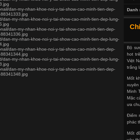
Danh 
Chi
Bộ sư
hot tr
Việt N
trắng 
Mốt kh
xuyên 
Minh T
Mặc cả
ưa ch
Điểm n
phác 
Mốt đ
váy th