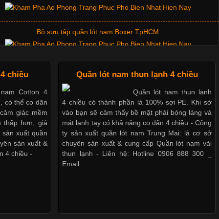
Bộ sưu tập quần lót nam Boxer TpHCM
Quần lót nam boxer thun lạnh
4 chiều
Quần lót nam thun lạnh 4 chiều
 nam Cotton 4
Quần lót nam thun lạnh
u, có thể co dãn
4 chiều có thành phần là 100% sợi PE. Khi sờ
Nguyên bộ quần lót nam Boxer thun lạnh giá rẻ
o cảm giác mềm
vào bạn sẽ cảm thấy bề mặt phải bóng láng và
 thấp hơn, giá
mát lạnh tay có khả năng co dãn 4 chiều - Công
y sản xuất quần
ty sản xuất quần lót nam Trung Mai: là cơ sở
Dễ chịu hơn với quần lót nam giá rẻ vải Cotton 4 chiều
uyên sản xuất &
chuyên sản xuất & cung cấp Quần lót nam vải
n 4 chiều -
thun lạnh - Liên hệ: Hotline 0906 888 300 _
Email: