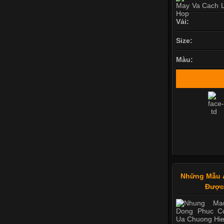
Vải:
Size:
Màu:
Những Mẫu 
Được