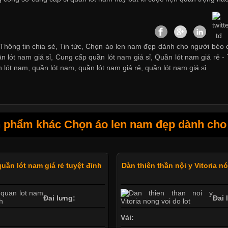
Thông tin chia sẻ, Tin tức, Chọn áo len nam đẹp dành cho người béo cu
n lót nam giá sỉ
,
Cung cấp quần lót nam giá sỉ
,
Quần lót nam giá rẻ
-
n lót nam
,
quần lót nam
,
quần lót nam giá rẻ
,
quần lót nam giá sỉ
 phẩm khác Chọn áo len nam đẹp dành cho 
quần lót nam giá rẻ tuyệt đỉnh
Dàn thiên thần nội y Vitoria n
Đai lưng:
Đai 
Vải: