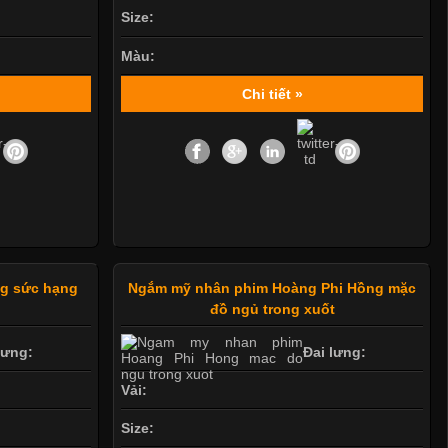
Size:
Màu:
Chi tiết »
ng sức hạng
Ngắm mỹ nhân phim Hoàng Phi Hồng mặc
đồ ngủ trong xuốt
lưng:
Đai lưng:
Vải:
Size: