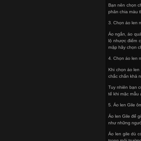
Bạn nên chọn ch
phân chia màu t
3. Chọn áo len 
Áo ngắn, áo quá
lộ nhược điểm c
mập hãy chọn ch
4. Chọn áo len 
Khi chọn áo len
chắc chắn khả n
Tuy nhiên bạn c
tế khi mặc mẫu 
5. Áo len Gile 
Áo len Gile để g
như những người
Áo len gile dù 
trong môi trườn