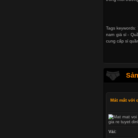
Tags keywords: 
nam giá sỉ -
Quầ
cung cấp sỉ quầ
Sản
Mát mắt với 
Vải: