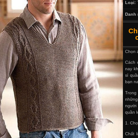
Loại:
Danh 
Ch
Chọn 
Cách 
nay k
sỉ quầ
bạn na
Trong 
những
người
quần l
1. Chọ
Chất l