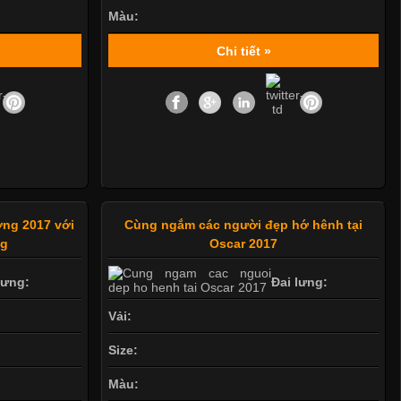
Màu:
Chi tiết »
ợng 2017 với
Cùng ngắm các người đẹp hớ hênh tại
ng
Oscar 2017
lưng:
Đai lưng:
Vải:
Size:
Màu: