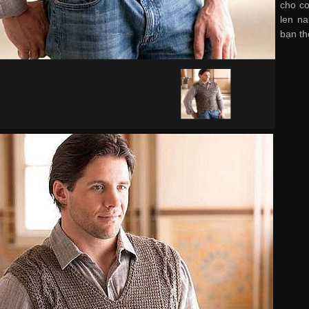
cho cơ
len na
bạn th