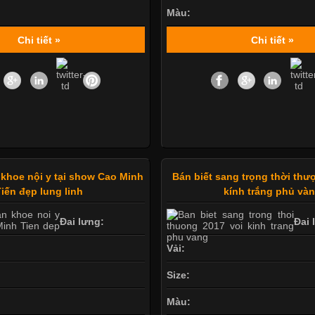
Màu:
Chi tiết »
Chi tiết »
khoe nội y tại show Cao Minh
Bán biết sang trọng thời thư
iến đẹp lung linh
kính trắng phủ và
Đai lưng:
Đai 
Vải:
Size:
Màu: