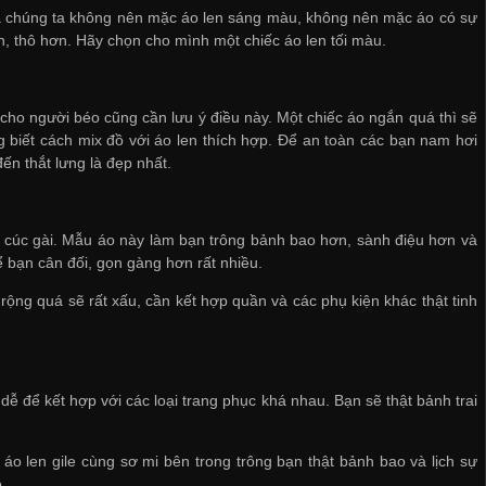
là chúng ta không nên mặc áo len sáng màu, không nên mặc áo có sự
, thô hơn. Hãy chọn cho mình một chiếc áo len tối màu.
cho người béo cũng cần lưu ý điều này. Một chiếc áo ngắn quá thì sẽ
 biết cách mix đồ với áo len thích hợp. Để an toàn các bạn nam hơi
ến thắt lưng là đẹp nhất.
 cúc gài. Mẫu áo này làm bạn trông bảnh bao hơn, sành điệu hơn và
 bạn cân đối, gọn gàng hơn rất nhiều.
ộng quá sẽ rất xấu, cần kết hợp quần và các phụ kiện khác thật tinh
 dễ để kết hợp với các loại trang phục khá nhau. Bạn sẽ thật bảnh trai
áo len gile cùng sơ mi bên trong trông bạn thật bảnh bao và lịch sự
.