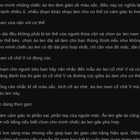
o mình những chiếc áo len đơn giản về màu sắc, điều này có nghĩa 
hành nhiều ô, nhiều đoạn khác nhau làm cho cơ thể có cảm giác to hơn
nam vừa vặn với cơ thể
 dài đều không phải là lợi thế của người thừa cân và chọn áo len nam 
ơ thể béo, chọn áo len dài sẽ làm cho bạn thùng thình nếu như không
o mình chiếc áo len có độ dài phù hợp nhất, chỉ cần vừa đủ mặc, dài đ
nam cổ chữ V có đóng cúc
 nam cho người béo bạn hãy cân nhắc đến mẫu áo len cổ chữ V và có
ăng đánh lừa thị giác từ cổ chữ V và đường cúc giữa áo làm cho cơ thể
ũng cân nhắc kĩ về màu sắc, kích cỡ áo nhé, áo len nam cổ chữ V mà r
áo len này.
ôm dáng thon gọn
iảm cảm giác to phần vai, phần tay của người mặc. Áo len gile lại cũng
 nổi tiếng nếu biết chọn cho mình chiếc áo len gile phù hợp.
có hơi sáng màu nhưng vẫn giúp bạn ăn gian cân nặng hiệu quả. Diện 
g công sở
cung cấp sỉ quần lót nam
hay bất kì cuộc hẹn quan trọng nào