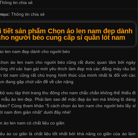
Thông tin chia sẻ
mục:
Thông tin chia sẻ
i tiết sản phẩm Chọn áo len nam đẹp dành
cho người béo cung cấp sỉ quần lót nam
áo len nam đẹp dành cho người béo
chọn áo len nam cho người béo cũng rất được quan tâm bởi ngày
hông chỉ các bạn gái mới yêu thích làm đẹp mà các đấng mày râu
bỏ
n lót nam
cũng rất chú trọng hình thức của mình nhất là đối với các
m đang gặp chút vấn đề về cân nặng.
bộ sưu tập thời trang thu đông cho nam chắc chắn không thể thiếu đi
 mẫu áo len đẹp. Phải làm sao để mặc đẹp áo len mà không lộ dáng
 béo? Cùng tham khảo “5 cách chọn áo len nam cho người béo
lấy sỉ
ót nam
đơn giản nhất” dưới đây nhé!
n áo len nam có chất liệu co giãn
iệu áo co giãn là chất liệu tốt nhất bởi khả năng co giãn của áo làm