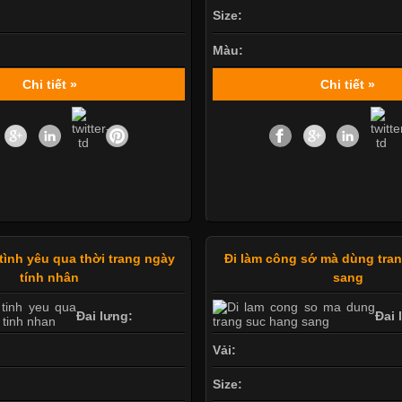
Size:
Màu:
Chi tiết »
Chi tiết »
tình yêu qua thời trang ngày
Đi làm công sớ mà dùng tra
tính nhân
sang
Đai lưng:
Đai 
Vải:
Size: