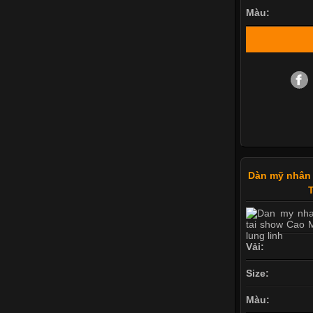
Màu:
Dàn mỹ nhân 
T
Vải:
Size:
Màu: