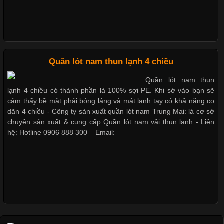
Xu Hướng Form Áo Thun Phổ Biến Trong Ngành May Mặc
Những mẩu quần lót nam thông dụng hiện nay
Cập nhật 2026-05-09 15:58:23
Quần lót nam thun lạnh 4 chiều
Các Form Áo Thun Phổ Biến Hiện Nay Và Xu Hướng Trong
Quần lót nam thun
Ngành May Mặc Áo thun là một trong những trang phục quen
lạnh 4 chiều có thành phần là 100% sợi PE. Khi sờ vào bạn sẽ
Bộ sưu tập quần lót nam Boxer TpHCM
thuộc và được sử dụng phổ biến nhất hiện nay. Không chỉ đa
cảm thấy bề mặt phải bóng láng và mát lạnh tay có khả năng co
dạng về màu sắc hay chất liệu, áo thun còn có nhiều form dáng
dãn 4 chiều - Công ty sản xuất quần lót nam Trung Mai: là cơ sở
khác nhau để phù hợp với từng phong cách thời trang và nhu
chuyên sản xuất & cung cấp Quần lót nam vải thun lạnh - Liên
cầu
hệ: Hotline 0906 888 300 _ Email:
Quần lót nam boxer thun lạnh
Khám Phá Áo Phông Trang Phục Phổ Biến Nhất Hiện Nay
Nguyên bộ quần lót nam Boxer thun lạnh giá rẻ
Cập nhật 2026-04-24 17:24:50