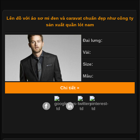
Lên đồ với áo sơ mi đen và caravat chuẩn đẹp như công ty
sản xuất quần lót nam
Đai lưng:
Vải:
Size:
Màu:
Chi tiết »