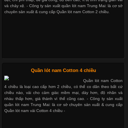
Cập nhật 2026-05-21 14:59:25
và chảy xệ. - Công ty sản xuất quần lót nam Trung Mai: là cơ sở
chuyên sản xuất & cung cấp Quần lót nam Cotton 2 chiều.
Trong những năm gần đây, vải Bamboo đang trở thành một
Mẫu quần short quần lót nam nữ hè thu 2017
trong những chất liệu được yêu thích trong ngành thời trang
nhờ đặc tính mềm mại, thoáng khí và thân thiện với môi trường.
Không chỉ được ứng dụng trong quần áo thường ngày, loại vải
này còn xuất hiện nhiều trong các sản phẩm đồ lót
Thị hiều quần lót nam bơi lội nam và nữ 2017
Những Loại Vải Thun Thông Dụng Và Đặc Điểm Nổi Bật
Xu hướng thời trang trẻ và quần lót nam giá sỉ
Quần lót nam Cotton 4 chiều
Quần lót nam Cotton
Cập nhật 2026-05-20 14:58:56
4 chiều là loại cao cấp hơn 2 chiều, có thể co dãn theo bất cứ
Vải thun là một trong những chất liệu được sử dụng rộng rãi
chiều nào, vải cho cảm giác mềm mại, dày hơn, độ nhăn và
Giặt và bảo quản quần lót nam đúng cách
nhất trong ngành thời trang nhờ đặc tính co giãn, mềm mại và
nhàu thấp hơn, giá thành vì thế cũng cao. - Công ty sản xuất
thoải mái khi mặc. Từ áo thun, đồ thể thao cho đến đồ lót nam,
quần lót nam Trung Mai: là cơ sở chuyên sản xuất & cung cấp
vải thun luôn đóng vai trò quan trọng trong quá trình sản xuất.
Quần lót nam vải Cotton 4 chiều -
Hiện nay, nhu cầu tìm kiếm quần lót nam giá
Mẫu quần lót nam giá rẻ sốt hè 2017