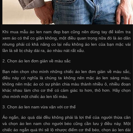
Khi mua mẫu áo len nam đẹp bạn cũng nên dùng tay để kiểm tra
xem áo có thể co giãn không, một điều quan trọng nữa đó là áo dãn
nhưng phải có khả năng co lại nếu không áo len của bạn mặc vài
lần là sẽ bị chảy dài ra, áo nhàu nát rất xấu.
2. Chọn áo len đơn giản về màu sắc
Bạn nên chọn cho mình những chiếc áo len đơn giản về màu sắc,
điều này có nghĩa là chúng ta không nên mặc áo len sáng màu,
không nên mặc áo có sự phân chia màu thành nhiều ô, nhiều đoạn
khác nhau làm cho cơ thể có cảm giác to hơn, thô hơn. Hãy chọn
cho mình một chiếc áo len tối màu.
3. Chọn áo len nam vừa vặn với cơ thể
Áo ngắn, áo quá dài đều không phải là lợi thế của người thừa cân
và chọn áo len nam cho người béo cũng cần lưu ý điều này. Một
chiếc áo ngắn quá thì sẽ lộ nhược điểm cơ thể béo, chọn áo len dài