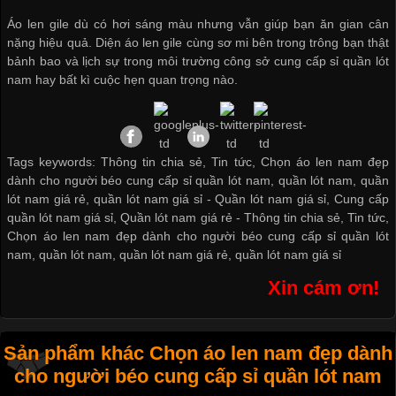
Áo len gile dù có hơi sáng màu nhưng vẫn giúp bạn ăn gian cân
nặng hiệu quả. Diện áo len gile cùng sơ mi bên trong trông bạn thật
bảnh bao và lịch sự trong môi trường công sở
cung cấp sỉ quần lót
nam
hay bất kì cuộc hẹn quan trọng nào.
Tags keywords: Thông tin chia sẻ, Tin tức, Chọn áo len nam đẹp
dành cho người béo cung cấp sỉ quần lót nam, quần lót nam, quần
lót nam giá rẻ, quần lót nam giá sỉ -
Quần lót nam giá sỉ
,
Cung cấp
quần lót nam giá sỉ
,
Quần lót nam giá rẻ
-
Thông tin chia sẻ
,
Tin tức
,
Chọn áo len nam đẹp dành cho người béo cung cấp sỉ quần lót
nam
,
quần lót nam
,
quần lót nam giá rẻ
,
quần lót nam giá sỉ
Xin cám ơn!
Sản phẩm khác Chọn áo len nam đẹp dành
cho người béo cung cấp sỉ quần lót nam