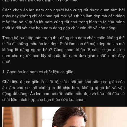
Cách chọn áo len nam cho người béo cũng rất được quan tâm bởi
ngày nay không chỉ các bạn gái mới yêu thích làm đẹp mà các đấng
mày râu
bỏ sỉ quần lót nam
cũng rất chú trọng hình thức của mình
nhất là đối với các bạn nam đang gặp chút vấn đề về cân nặng.
Trong bộ sưu tập thời trang thu đông cho nam chắc chắn không thể
thiếu đi những mẫu áo len đẹp. Phải làm sao để mặc đẹp áo len mà
không lộ dáng người béo? Cùng tham khảo “5 cách chọn áo len
nam cho người béo
lấy sỉ quần lót nam
đơn giản nhất” dưới đây
nhé!
1. Chọn áo len nam có chất liệu co giãn
Chất liệu áo co giãn là chất liệu tốt nhất bởi khả năng co giãn của
áo làm cho cơ thể chúng ta dễ chịu hơn, không bị gò bó và vận
động dễ dàng. Áo len nam có rất nhiều mẫu đẹp và hầu hết đều có
chất liệu thích hợp cho bạn thỏa sức lựa chọn.