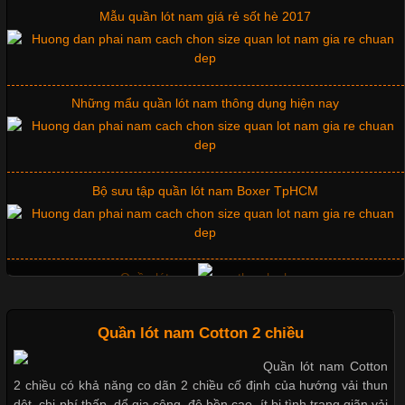
đơn vị lựa chọn hiện nay là sử dụng áo thun đồng phục công ty.
Những mẩu quần lót nam thông dụng hiện nay
Không chỉ giúp tạo sự đồng bộ, áo thun
Bộ sưu tập quần lót nam Boxer TpHCM
Chất Liệu Lycra Có Gì Đặc Biệt Trong Ngành Thời Trang?
Cập nhật 2026-05-27 17:03:46
Quần lót nam boxer thun lạnh
Vải Lycra Là Gì? Chất Liệu Co Giãn Được Ưa Chuộng Trong
Ngành May Mặc Trong ngành thời trang hiện đại, các loại vải có
khả năng co giãn tốt ngày càng được ưa chuộng nhằm mang lại
cảm giác thoải mái cho người mặc. Trong đó, vải Lycra là một
trong những chất liệu nổi bật nhờ độ đàn hồi cao,
Nguyên bộ quần lót nam Boxer thun lạnh giá rẻ
Quần lót nam Cotton 2 chiều
Dễ chịu hơn với quần lót nam giá rẻ vải Cotton 4 chiều
Quần lót nam Cotton
Chất Liệu Bamboo Xu Hướng Mới Trong Ngành Thời Trang
2 chiều có khả năng co dãn 2 chiều cố định của hướng vải thun
dệt, chi phí thấp, dể gia công, độ bền cao, ít bị tình trạng giãn vải