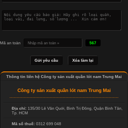
Vì Sao Cơ Sở Sản Xuất Quần Lót Nam Ưa Chuộng Vải
Cotton?
Cập nhật 2026-04-20 17:14:16
Mã an toàn
567
Vải cotton là một trong những chất liệu được sử dụng rộng rãi
nhất trong ngành dệt may nhờ đặc tính mềm mại, thoáng mát
và thấm hút mồ hôi tốt. Đây cũng là loại vải được nhiều công ty
sản xuất quần lót nam lựa chọn để tạo ra các sản phẩm chất
lượng, phù hợp với nhu cầu sử dụng
Thông tin liên hệ Công ty sản xuất quần lót nam Trung Mai
Công ty sản xuất quần lót nam Trung Mai
Địa chỉ:
135/30 Lê Văn Quới, Bình Trị Đông
,
Quận Bình Tân
,
Tp. HCM
Mã số thuế:
0312 699 048