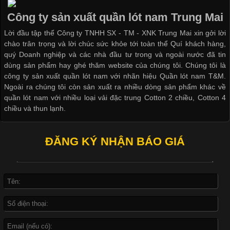
Áo phông là một trong những trang phục phổ biến nhất trong
Dễ chịu hơn với quần lót nam giá rẻ vải Cotton 4 chiều
đời sống hiện đại nhờ sự tiện lợi, thoải mái và dễ phối đồ.
Công ty sản xuất quần lót nam Trung Mai
Không chỉ xuất hiện trong thời trang thường ngày, áo phông còn
Lời đầu tập thể Công ty TNHH SX - TM - XNK Trung Mai xin gởi lời
được ứng dụng rộng rãi trong ngành sản xuất may mặc, đặc
chào trân trọng và lời chúc sức khỏe tới toàn thể Quí khách hàng,
biệt là các sản phẩm từ vải thun. Hiện nay,
quý Doanh nghiệp và các nhà đầu tư trong và ngoài nước đã tin
dùng sản phẩm hay ghé thăm website của chúng tôi. Chúng tôi là
công ty sản xuất quần lót nam với nhãn hiệu Quần lót nam T&M.
Ngoài ra chúng tôi còn sản xuất ra nhiều dòng sản phẩm khác về
quần lót nam với nhiều loại vải đặc trung Cotton 2 chiều, Cotton 4
Công Nghệ In Chuyển Nhiệt Trong Ngành Thời Trang Hiện
chiều và thun lạnh.
Đại
ĐĂNG KÝ NHẬN BÁO GIÁ
Cập nhật 2026-04-21 15:41:03
In Chuyển Nhiệt Là Gì? Công Nghệ In Hiện Đại Trong Ngành
May Mặc Trong ngành in ấn và thời trang, in chuyển nhiệt đang
là một trong những công nghệ phổ biến nhờ khả năng tạo ra
hình ảnh sắc nét và bền màu. Đặc biệt, kỹ thuật này được ứng
dụng rộng rãi trong sản xuất áo thun, đồ thể thao