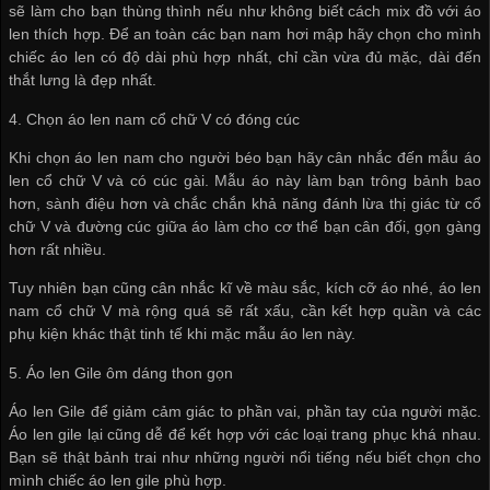
sẽ làm cho bạn thùng thình nếu như không biết cách mix đồ với áo
len thích hợp. Để an toàn các bạn nam hơi mập hãy chọn cho mình
chiếc áo len có độ dài phù hợp nhất, chỉ cần vừa đủ mặc, dài đến
thắt lưng là đẹp nhất.
4. Chọn áo len nam cổ chữ V có đóng cúc
Khi chọn áo len nam cho người béo bạn hãy cân nhắc đến mẫu áo
len cổ chữ V và có cúc gài. Mẫu áo này làm bạn trông bảnh bao
hơn, sành điệu hơn và chắc chắn khả năng đánh lừa thị giác từ cổ
chữ V và đường cúc giữa áo làm cho cơ thể bạn cân đối, gọn gàng
hơn rất nhiều.
Tuy nhiên bạn cũng cân nhắc kĩ về màu sắc, kích cỡ áo nhé, áo len
nam cổ chữ V mà rộng quá sẽ rất xấu, cần kết hợp quần và các
phụ kiện khác thật tinh tế khi mặc mẫu áo len này.
5. Áo len Gile ôm dáng thon gọn
Áo len Gile để giảm cảm giác to phần vai, phần tay của người mặc.
Áo len gile lại cũng dễ để kết hợp với các loại trang phục khá nhau.
Bạn sẽ thật bảnh trai như những người nổi tiếng nếu biết chọn cho
mình chiếc áo len gile phù hợp.