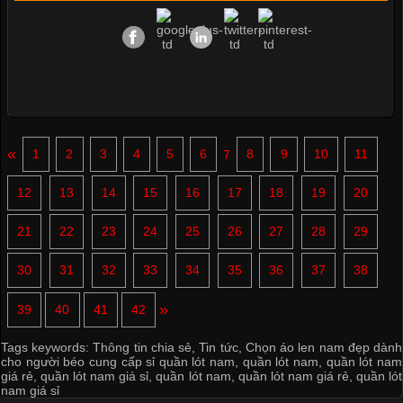
«
1
2
3
4
5
6
7
8
9
10
11
12
13
14
15
16
17
18
19
20
21
22
23
24
25
26
27
28
29
30
31
32
33
34
35
36
37
38
»
39
40
41
42
Tags keywords:
Thông tin chia sẻ
,
Tin tức
,
Chọn áo len nam đẹp dành
cho người béo cung cấp sỉ quần lót nam
,
quần lót nam
,
quần lót nam
giá rẻ
,
quần lót nam giá sỉ
,
quần lót nam
,
quần lót nam giá rẻ
,
quần lót
nam giá sỉ