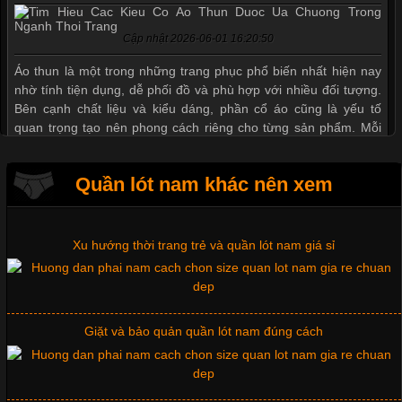
Cập nhật 2026-06-01 16:20:50
Áo thun là một trong những trang phục phổ biến nhất hiện nay
Thị hiều quần lót nam bơi lội nam và nữ 2017
nhờ tính tiện dụng, dễ phối đồ và phù hợp với nhiều đối tượng.
Bên cạnh chất liệu và kiểu dáng, phần cổ áo cũng là yếu tố
quan trọng tạo nên phong cách riêng cho từng sản phẩm. Mỗi
loại cổ áo sẽ mang đến một vẻ đẹp khác
Xu hướng thời trang trẻ và quần lót nam giá sỉ
Quần lót nam khác nên xem
Giặt và bảo quản quần lót nam đúng cách
Những Mẫu Áo Thun Đồng Phục Công Ty Được Ưa
Chuộng Hiện Nay
Cập nhật 2026-06-01 14:23:34
Mẫu quần lót nam giá rẻ sốt hè 2017
Trong môi trường kinh doanh hiện đại, việc xây dựng hình ảnh
chuyên nghiệp đóng vai trò quan trọng đối với sự phát triển của
doanh nghiệp. Một trong những giải pháp hiệu quả được nhiều