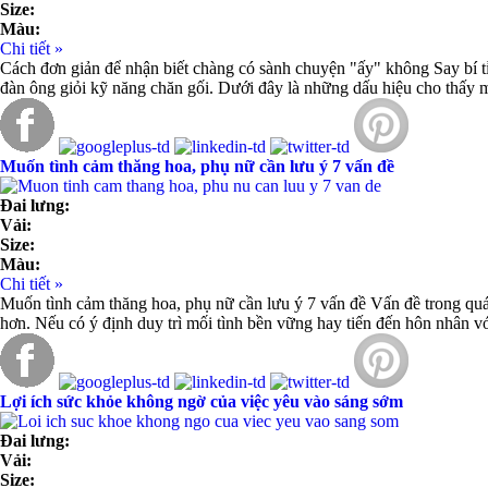
Size:
Màu:
Chi tiết »
Cách đơn giản để nhận biết chàng có sành chuyện "ấy" không Say bí tỉ
đàn ông giỏi kỹ năng chăn gối. Dưới đây là những dấu hiệu cho thấy 
Muốn tình cảm thăng hoa, phụ nữ cần lưu ý 7 vấn đề
Đai lưng:
Vải:
Size:
Màu:
Chi tiết »
Muốn tình cảm thăng hoa, phụ nữ cần lưu ý 7 vấn đề Vấn đề trong quá k
hơn. Nếu có ý định duy trì mối tình bền vững hay tiến đến hôn nhân vớ
Lợi ích sức khỏe không ngờ của việc yêu vào sáng sớm
Đai lưng:
Vải:
Size: