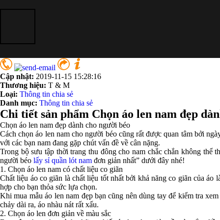
Cập nhật:
2019-11-15 15:28:16
Thương hiệu:
T & M
Loại:
Thông tin chia sẻ
Danh mục:
Thông tin chia sẻ
Chi tiết sản phẩm Chọn áo len nam đẹp dàn
Chọn áo len nam đẹp dành cho người béo
Cách chọn áo len nam cho người béo cũng rất được quan tâm bởi ngà
với các bạn nam đang gặp chút vấn đề về cân nặng.
Trong bộ sưu tập thời trang thu đông cho nam chắc chắn không thể 
người béo
lấy sỉ quần lót nam
đơn giản nhất” dưới đây nhé!
1. Chọn áo len nam có chất liệu co giãn
Chất liệu áo co giãn là chất liệu tốt nhất bởi khả năng co giãn của á
hợp cho bạn thỏa sức lựa chọn.
Khi mua mẫu áo len nam đẹp bạn cũng nên dùng tay để kiểm tra xem áo
chảy dài ra, áo nhàu nát rất xấu.
2. Chọn áo len đơn giản về màu sắc