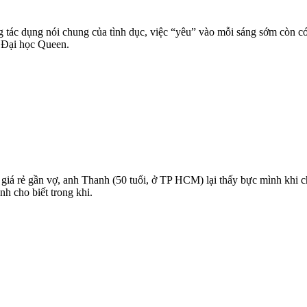
 tác dụng nói chung của tình dục, việc “yêu” vào mỗi sáng sớm còn 
g Đại học Queen.
iá rẻ gần vợ, anh Thanh (50 tuổi, ở TP HCM) lại thấy bực mình khi ch
h cho biết trong khi.