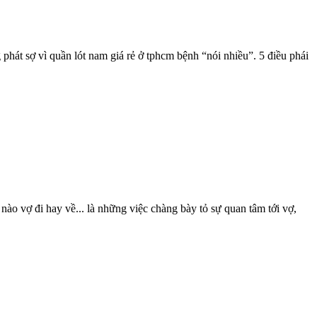
phát sợ vì quần lót nam giá rẻ ở tphcm bệnh “nói nhiều”. 5 điều phái
ào vợ đi hay về... là những việc chàng bày tỏ sự quan tâm tới vợ,