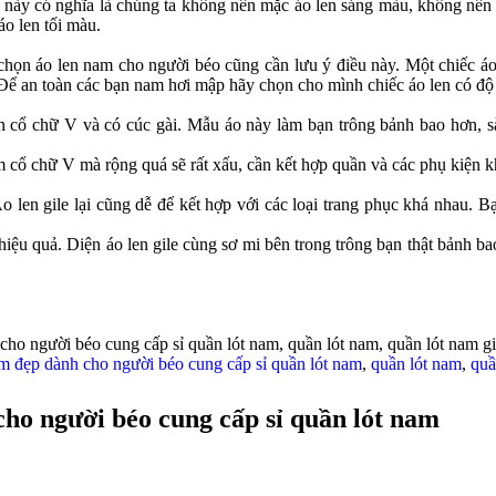
 này có nghĩa là chúng ta không nên mặc áo len sáng màu, không nên
áo len tối màu.
chọn áo len nam cho người béo cũng cần lưu ý điều này. Một chiếc áo 
Để an toàn các bạn nam hơi mập hãy chọn cho mình chiếc áo len có độ d
 cổ chữ V và có cúc gài. Mẫu áo này làm bạn trông bảnh bao hơn, sà
.
 cổ chữ V mà rộng quá sẽ rất xấu, cần kết hợp quần và các phụ kiện kh
 len gile lại cũng dễ để kết hợp với các loại trang phục khá nhau. B
iệu quả. Diện áo len gile cùng sơ mi bên trong trông bạn thật bảnh ba
ho người béo cung cấp sỉ quần lót nam, quần lót nam, quần lót nam giá
m đẹp dành cho người béo cung cấp sỉ quần lót nam
,
quần lót nam
,
quầ
ho người béo cung cấp sỉ quần lót nam