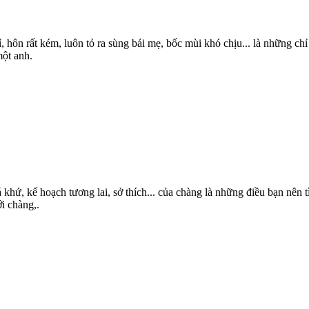
, hôn rất kém, luôn tỏ ra sùng bái mẹ, bốc mùi khó chịu... là những c
một anh.
hứ, kế hoạch tương lai, sở thích... của chàng là những điều bạn nên t
i chàng,.