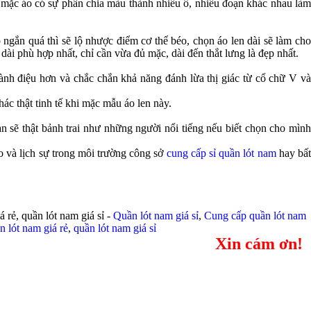
 mặc áo có sự phân chia màu thành nhiều ô, nhiều đoạn khác nhau làm
ngắn quá thì sẽ lộ nhược điểm cơ thể béo, chọn áo len dài sẽ làm cho
ài phù hợp nhất, chỉ cần vừa đủ mặc, dài đến thắt lưng là đẹp nhất.
nh điệu hơn và chắc chắn khả năng đánh lừa thị giác từ cổ chữ V và
ác thật tinh tế khi mặc mẫu áo len này.
ạn sẽ thật bảnh trai như những người nổi tiếng nếu biết chọn cho mình
o và lịch sự trong môi trường công sở
cung cấp sỉ quần lót nam
hay bấ
 rẻ, quần lót nam giá sỉ -
Quần lót nam giá sỉ
,
Cung cấp quần lót nam
n lót nam giá rẻ
,
quần lót nam giá sỉ
Xin cám ơn!