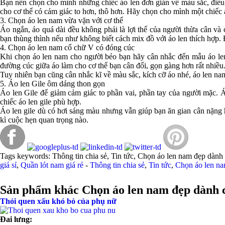
Bạn nên chọn cho mình những chiếc áo len đơn giản về màu sắc, điều
cho cơ thể có cảm giác to hơn, thô hơn. Hãy chọn cho mình một chiếc 
3. Chọn áo len nam vừa vặn với cơ thể
Áo ngắn, áo quá dài đều không phải là lợi thế của người thừa cân và 
bạn thùng thình nếu như không biết cách mix đồ với áo len thích hợp. 
4. Chọn áo len nam cổ chữ V có đóng cúc
Khi chọn áo len nam cho người béo bạn hãy cân nhắc đến mẫu áo len
đường cúc giữa áo làm cho cơ thể bạn cân đối, gọn gàng hơn rất nhiều
Tuy nhiên bạn cũng cân nhắc kĩ về màu sắc, kích cỡ áo nhé, áo len nam
5. Áo len Gile ôm dáng thon gọn
Áo len Gile để giảm cảm giác to phần vai, phần tay của người mặc. Áo
chiếc áo len gile phù hợp.
Áo len gile dù có hơi sáng màu nhưng vẫn giúp bạn ăn gian cân nặng h
kì cuộc hẹn quan trọng nào.
Tags keywords: Thông tin chia sẻ, Tin tức, Chọn áo len nam đẹp dành c
giá sỉ
,
Quần lót nam giá rẻ
-
Thông tin chia sẻ
,
Tin tức
,
Chọn áo len na
Sản phẩm khác Chọn áo len nam đẹp dành c
Thói quen xấu khó bỏ của phụ nữ
Đai lưng: