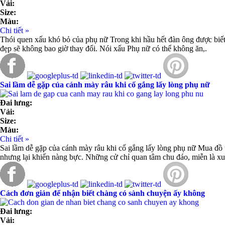
Vải:
Size:
Màu:
Chi tiết »
Thói quen xấu khó bỏ của phụ nữ Trong khi hầu hết đàn ông được biết đ
đẹp sẽ không bao giờ thay đổi. Nói xấu Phụ nữ có thể không ăn,.
Sai lầm dễ gặp của cánh mày râu khi cố gắng lấy lòng phụ nữ
Đai lưng:
Vải:
Size:
Màu:
Chi tiết »
Sai lầm dễ gặp của cánh mày râu khi cố gắng lấy lòng phụ nữ Mua đồ tr
nhưng lại khiến nàng bực. Những cử chỉ quan tâm chu đáo, miễn là xuất
Cách đơn giản để nhận biết chàng có sành chuyện ấy không
Đai lưng:
Vải: