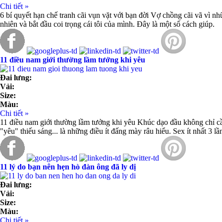
Chi tiết »
6 bí quyết hạn chế tranh cãi vụn vặt với bạn đời Vợ chồng cãi vã vì n
nhiên và bắt đầu coi trọng cái tôi của mình. Đây là một số cách giúp.
11 điều nam giới thường lầm tưởng khi yêu
Đai lưng:
Vải:
Size:
Màu:
Chi tiết »
11 điều nam giới thường lầm tưởng khi yêu Khúc dạo đầu không chỉ cần
"yêu" thiếu sáng... là những điều ít đấng mày râu hiểu. Sex ít nhất 3 lầ
11 lý do bạn nên hẹn hò đàn ông đã ly dị
Đai lưng:
Vải:
Size:
Màu:
Chi tiết »