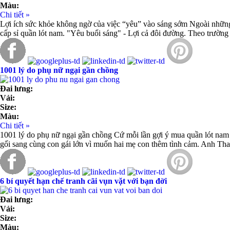
Màu:
Chi tiết »
Lợi ích sức khỏe không ngờ của việc “yêu” vào sáng sớm Ngoài những
cấp sỉ quần lót nam. "Yêu buổi sáng" - Lợi cả đôi đường. Theo trườn
1001 lý do phụ nữ ngại gần chồng
Đai lưng:
Vải:
Size:
Màu:
Chi tiết »
1001 lý do phụ nữ ngại gần chồng Cứ mỗi lần gợi ý mua quần lót nam g
gối sang cùng con gái lớn vì muốn hai mẹ con thêm tình cảm. Anh Than
6 bí quyết hạn chế tranh cãi vụn vặt với bạn đời
Đai lưng:
Vải:
Size:
Màu: